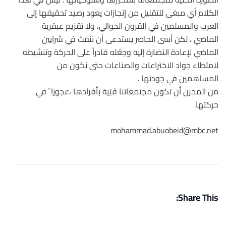
الكلام أي مبغى للتقليل من إنجازات يعود رصيد تحقيقها إلى
العرب والمسلمين في القرون الخوالي، ولا تقزيم عبقرية
الماضي ، لكن أسى الحاضر يستدعى أن ننفث في شرايين
الماضي لإعادة النضارة إليه وجعْله قادراً على الحركة وتنشيطه
لامتطاء جواد الاختراعات والصناعات حتى نكون من
المساهمين في جودتها .
من المحزن أن تكون مجتمعاتنا فَتِية بأفرادها ،عجوزا ً في
حركتها.
mohammad.abuobeid@mbc.net
Share This: