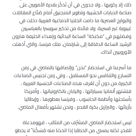
ذلك إلا ركوبها ، ولا جدوى في أن نُذكّر بقدرة الأمويين على
صناعة الدبابات الخشبية وتطوير المنجنيق أمام صُنّاع المقاتلات
والبوارج العصرية ما دامت الخلايا الدماغية العربية دخلت في
غيبوبة غير قسرية، ولا فائدة من تذكير سويسرا بالعباسيين
وفضلهم في “مكنكة” الساعة البدائية وإهداء الخليفة هارون
الرشيد الساعة الدقاقة إلى شارلمان، ملك فرنسا، والتي أذهلت
الأوروبيين آنذاك.
ما أسرعنا في استحضار “نحن” وإلصاقها بالماضي في زمن
التسارع والتنافس نحو المستقبل ، وفي زمن تجنيس الصناعات
الكبيرة من دون أن تَعْرف هذه الصناعات الجنسية العربية ،
فتشتهر ألمانيا بسياراتها ، واليابان بالكترونياتها ، وأمريكا
بأسلحتها وأنظمة الحاسوب ، وفرنسا بعطورها ، وإيطاليا
بأزيائها ، والبرازيل بكرة القدم ، ونحن نشتهر بأفعال الماضي.
ليس استحضار الماضي المشَرِّف من المثالب ، فهومدعاة
للفخر، لكنه يمسي من الخطايا إذا اتخذنا منه مُسَكّنا ً لا يخطو