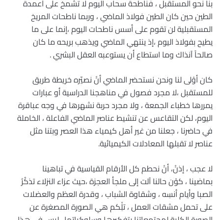
بنا نحو المستقبل ، فناطحة سحاب اليوم لا تشمخ على أعمدة
الطين حين كان الطين فولاذ الماضي ، وربما ناطحات المريخ
المستقبلية لن تقوم على أسس ناطحات اليوم ،إنما على ما
يطيح بفولاذ اليوم ،إذ ينتهي الماضي ويذهب بريحه ما كان
صالحاً آنذاك وما استطاع أن يستوعبه العقل البشري .
كان أوْلى لنا ونحن نستحضر الماضي أنْ نصيّره خريطة طريق
للمستقبل ،لا مجرد فصول في مناهجنا الدراسية أو عبارات
يمررها خطباء الجمعة ، ولا مجرد حربة نشهرها في وجه عباقرة
اليوم، لكن التقاعس عن تنشيط عناصر الماضي الفاعلة ، الخاملة
في حاضرنا ، جعلنا من غير أهل كيمياء هذا العصر وبتنا مثل
عناصر لا تقبلها المعادلات الكيميائية.
لا عجب ، إذنْ، أنْ نحطم كل الأرقام القياسية في تباهينا
بماضينا ، كوْن حالنا آلت إلى ملجأ العجزة ،حيث عزاء النزلاء تذكُرُ
الصبا وأيام أنسِه ، وشقاوة الشباب ، وقدرة العظم والعضلات
على تحمل مشقات العمل ، تلِْكم هي الصورة المصغرة عن
الصورة الكلية لمجتمعاتنا بتفكيرها وسلوكياتها . ليس في هذا