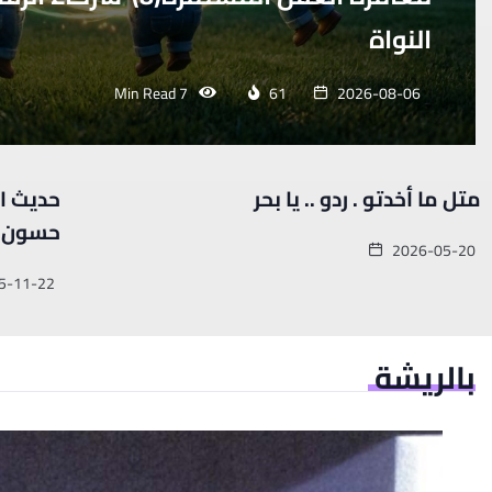
النواة
7 Min Read
61
2026-08-06
متل ما أخدتو . ردو .. يا بحر
حديث ا
حسون
2026-05-20
5-11-22
بالريشة