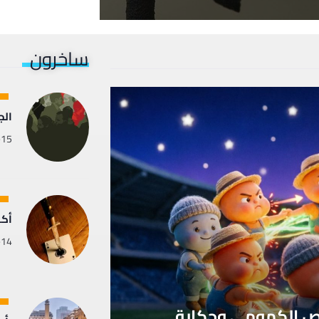
ساخرون
الج
-15
أكب
-14
ة(8)-شركاء الرقص الكمومي وحكاية