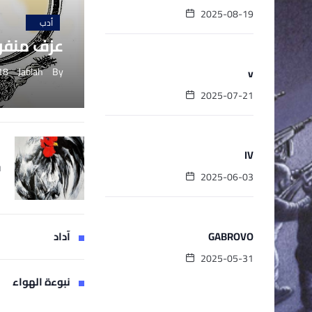
2025-08-19
أدب
عزف منفرد
بالريشة
18
Jablah
By
v
2025-07-21
بالريشة
IV
ق
2025-06-03
2
بالريشة
آداد
GABROVO
2025-05-31
نبوءة الهواء