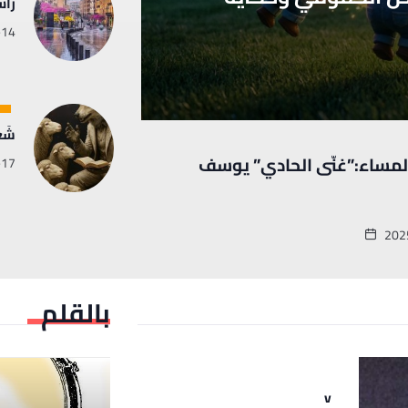
رأس
-14
شَع
لمساء:”غنّى الحادي” يوسف
-17
202
بالقلم
بالريشة
v