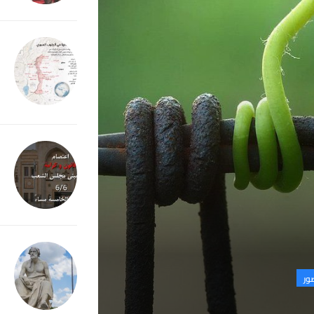
ا
ا
1
ع
4
م
ور
ذ
5