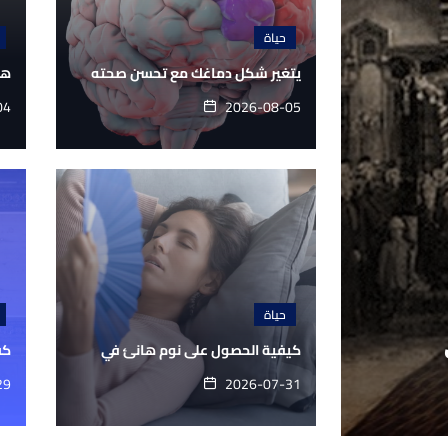
حياة
يتغير شكل دماغك مع تحسن صحته
هل
04
2026-08-05
حياة
كيفية الحصول على نوم هانئ في
كف
29
2026-07-31