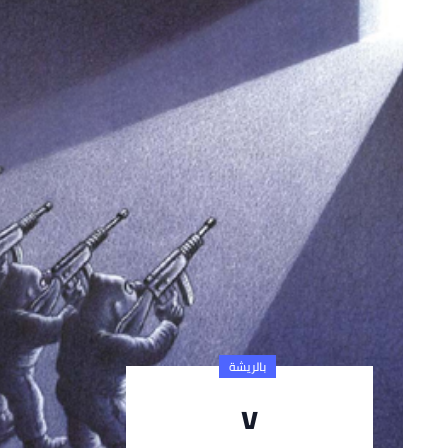
بالريشة
v