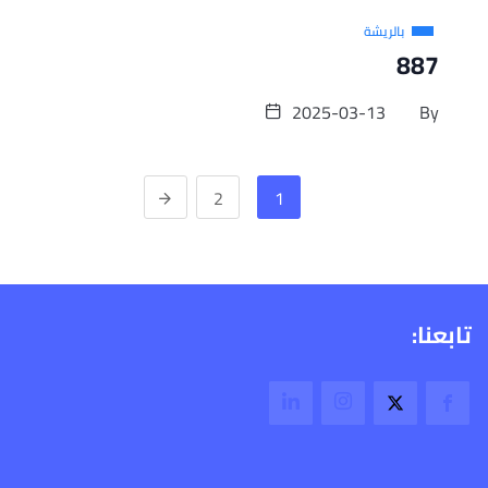
بالريشة
887
2025-03-13
By
2
1
تابعنا: