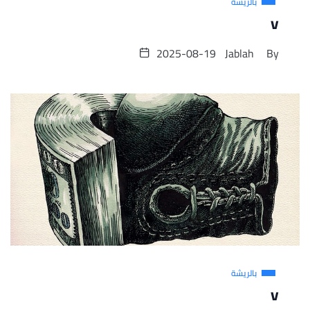
بالريشة
v
2025-08-19
Jablah
By
بالريشة
v