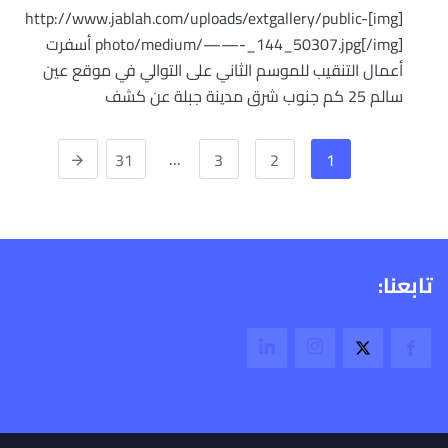
[img]http://www.jablah.com/uploads/extgallery/public-
photo/medium/——-_144_50307.jpg[/img] أسفرت
أعمال التنقيب للموسم الثاني على التوالي في موقع عين
سالم 25 كم جنوب شرق مدينة جبلة عن كشف
…
31
3
2
1
تابعنا: