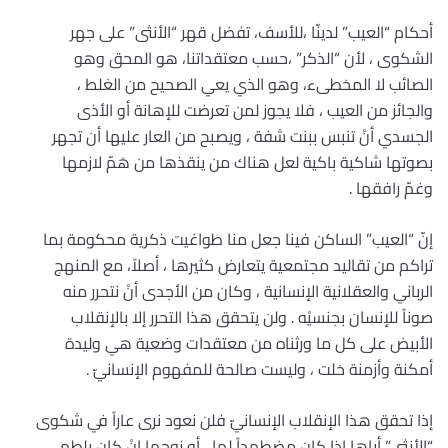
أحكام “العيب” لدينّا ،للأسف، تفضل قهر “الأنثى” على جهر
الشكوى ، لأن “الذكر” ،حسب معتقداتنا، هو المحق وهو
الصائب لا المخطىء، وهو الذي يعي الصحيح من الغلط ،
والجائز من العيب ، فلا يجوز لمن تعرضت للإهانة أو الأذى
الجسدي أنْ تنبس ببنت شفة ، ويصبح من العار عليها أن تجهر
بصوتها شاكية باكية لعل هناك من ينقذها من هَمّ لازمها
وغمّ رافقها .
إنّ “العيب” الساكن فينا جعل منا طواغيت ذكرية محكومة بما
تراكم من تقاليد مجتمعية يتعارض كثيرها ، أصلاً، مع المنهج
الرباني والعقلانية الإنسانية ، وكان من الأجدى أنْ نتحرر منه
صوناً للإنسان بجنسيْه . ولن يتحقق هذا التحرر إلا بالإنقلاب
الأبيض على كل ما ورثناه من معتقدات وضعية هي وليدة
أمكنة وأزمنة خلت ، وليست صالحة للمفهوم الإنسانيّ .
إذا تحقق هذا الإنقلاب الإنسانيّ فلن نعود نرى عاراً في شكوى
“الأنثى” أباها إذا كان مضطِهداً لها ، أو زوجها إنْ كان يلطم