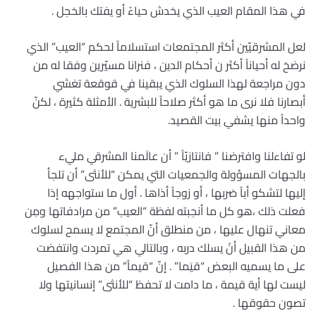
في هذا المقام العيب الذي يخدش حياءً أو يفتك بالخجل .
لعل المشرقيّين أكثر المجتمعات استسلاماً لحكم “العيب” الذي
نرضخ له أحياناً أكثر ن أحكام الدين ، فنرانا مسيّرين وفقا له من
دون مراجعة لهذا السلوك الذي يبقينا في قوقعة تغشي
أبصارنا فلا نرى ما هو أكثر صلاحاً للبشرية . الأمثلة كثيرة ، لكنّ
واحداً منها يشفي بيت القصيد.
لو تفاءلنا وافترضنا ” فانتازيّاً ” أن عالَمنا المشرقي مليء
بالجهات المسؤولة والجمعيات التي يمكن “للأنثى” أن تلجأ
إليها لتشكو أباً ضربها ، أو زوجاً أذاها . أول ما ستواجهه إذا
فعلت ذلك ،هو كل ما أنجبته لفظة “العيب” من مرادفاتها ومِن
معاني تنهال عليها ، من منطلق أنّ المجتمع لا يسمح لسلوك
من هذا القبيل أنْ يسلك دربه ، وبالتالي هي تمردت وانتفضت
على ما يسميه البعض “قيَما” . إنّ “قيماً” من هذا الفصيل
ليست لها أية قيمة ، ما دامت لا تحفظ “للأنثى” إنسانيتها ولا
تصون حقوقها .