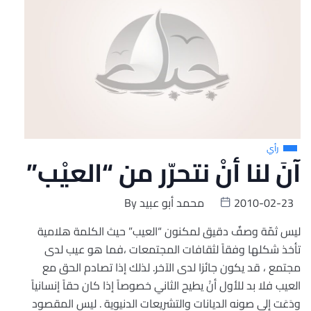
رأي
آنَ لنا أنْ نتحرّر من “العيْب”
2010-02-23
محمد أبو عبيد
By
ليس ثمّة وصفٌ دقيق لمكنون “العيب” حيث الكلمة هلامية
تأخذ شكلها وفقاً لثقافات المجتمعات ،فما هو عيب لدى
مجتمع ، قد يكون جائزا لدى الآخر. لذلك إذا تصادم الحق مع
العيب فلا بد للأول أنْ يطيح الثاني خصوصاً إذا كان حقاً إنسانياً
ودَعَت إلى صونه الديانات والتشريعات الدنيوية . ليس المقصود