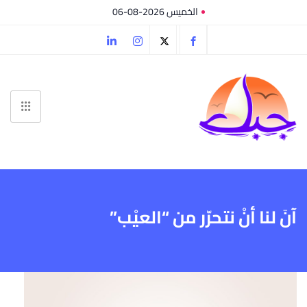
الخميس 2026-08-06
آنَ لنا أنْ نتحرّر من “العيْب”