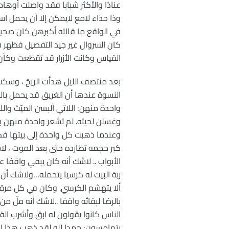
عنادًا والأكثر شبابا فقد واصلت أوهامها
وذا حذاء لامع لايمكن إلا أن يحمل اسمً
في الواقع ما قالته أكبرهن كان صحيح
كان السروال غير جيد التفصيل فظهر قص
القياس وكانت الأزرار قد تقطعت وكأن
بعد منتصف الليل هدأت الريحُ ، وسكت
النسوة عندها أن الغريق قد يحمل بالف
واحدة منهن: اللاتي ألبسن الميّتَ و
وغسلن لحيته. لم تشعر واحدة منهن بال
وعندما ذهبت كل واحدة إلى بيتها ف
كبر حجمه تطارده حتى بعد الموت ، لا
الأبواب .. لاشك أنه كان يبقي واقفا ع
ربة البيت له كرسيا يتحمله…ولاشك أن رب
ألا يتهشم الكرسي. وكان في كل مرة 
بالرضا لبقائه واقفا ..لاشك أنه ملّ م
الناس كانوا يقولون له ابق وأشرب ال
يتهامسون: حمدا لله لقد ذهب هذا الأب