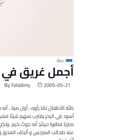
حياة
أجمل غريق في ا
By
Felodimy
2005-05-21
ظنّه الأطفال لمّا رأوه ، أول مرة ، أن
أسود في البحرِ يقترب منهم شيئا فشيئا.
صاريًا فظنوا حينئذٍ أنه حوتٌ كبير، ول
عنه طحالبَ السرجسِ و أليافَ المدوز و 