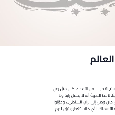
لعالم
ه سفينة من سفن الأعداء. كان مثلَ رعنٍ
 لاحظ الصبيةُ أنه لا يحمل راية ولا
كن حين وصل إلى ترابِ الشاطيء وحوّلوا
الأسماكَ التّي كانت تغطيهِ تبيّن لهم