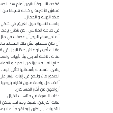
فقدت النسوة ألبابَهن أمام هذا الجس
قماشِ الأشرعة و كذلك قميصًا من ال
هذه الهيبة و الجمال..
جلست النسوة حول الغريق في شكلِ دائ
في خياطة الملابس ، كن ينظرن بإعجاب إ
أنه لم يسبق للريح ِ أن عصفت في مثل 
أن كان مضطربًا مثل ذلك المساء. قالت
وقالت أخرى لو عاش هذا الرجل في قريت
متانة ، لاشك أنه بنى بيتًا بأبواب وا
صنع لنفسه سريرًا من الحديد و الفولاذ
ينادى الأسماك بأسمائها لتأتى إليه. ، 
الصخور ماءً ولنجح في إنبات الزهر على 
أخذت كل واحدة منهن تقارنه بزوجها 
أزواجهن من أكبر المساكين..
دخلت النسوة في متاهات الخيال.
قالت أكبرهن: للميّت وجه أحد يمكن أ
للأخريات أن ينظرن إليه لفهم أنه لا يمك