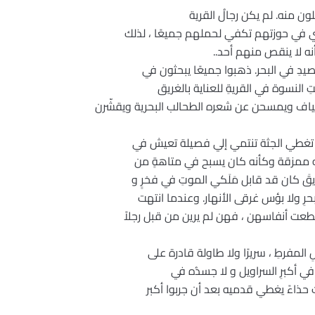
لون منه. لم يكن رجالُ القرية
لتي في حوزتهم تكفي لحملهم جميعًا ، لذلك
ه لا ينقص منهم أحد..
صيدِ في البحر. ذهبوا جميعًا يبحثون في
 النسوة في القريةِ للعناية بالغريق
ياف ويمسحن عن شعره الطحالب البحرية ويقشّرن
 تغطي الجثة تنتمي إلي فصيلة تعيش في
سه ممزقة وكأنه كان يسبح في متاهةٍ من
قَ كان قد قابل مَلَكي الموتِ في فخرٍ و
رِ ولا بؤس غرقى الأنهار. وعندما انتهت
طعت أنفاسهن ، فهن لم يرين من قبل رجلاً
 المفرطِ ، سريرًا ولا طاولة قادرة على
ِ في أكبرِ السراويل و لا جسدُه في
ت حذاءً يغطي قدميه بعد أن جربوا أكبر