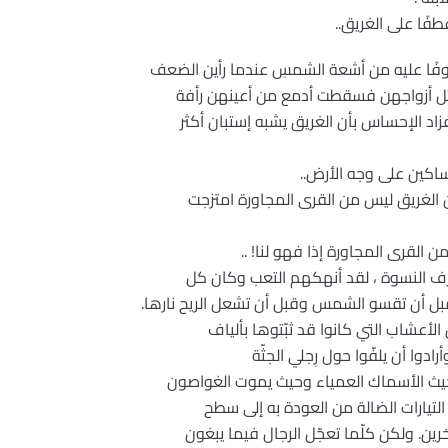
فًا على الغريق..
وفًا عليه من أشعة الشمسِ عندما رأين الضعف
مثل أزواجهن فسقطت أدمع من أعينهن رأفة
د الإحساس بأن الغريق يشبه إستبان أكثر
ساكين على وجه الأرض..
ن الغريق ليس من القرى المجاورة امتزجت
 القرى المجاورة إذا فهو لنا! ..
رف النسوة ، لقد أنهكهم التعب وكان كل
ل أن تقسو الشمس وقبل أن تشعل الريح نارها.
الأعشاب التي كانوا قد ثبّتوها بألياف
ادوا أن يلفّوا حول رِجلي الجثّة
حيث الأسماك العمياء وحيث يموت الغواصون
التيارات الضالة من العودة به إلى سطح
ين. ولكن كلّما تعجّل الرجال فيما يبغون