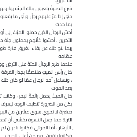
أنّه غريق.
شرعَ الصبيةُ يلعبون بتلك الجثة يوارونها 
حتّى إذا مرّ عليهم رجلٌ ورأى ما يفعلو
بما حدث.
أحسّ الرجالُ الذين حملوا الميّتَ إلى أ
الآخرين ، أحسّوا كأنهم يحملون جثّةَ 
ربما نتج ذلك عن بقاء الغريق فترة طوي
عظامه.
عندما طرح الرجالُ الجثةَ على الأرضِ وج
كان رأس الميتِ ملتصقًا بجدار الغرفة ف
، وتساءل أحد الرجال عمّا لو كان ذلك
بعد الموت.
كان الميتُ يحمل رائحةَ البحر ، وكانت
يكن من الضرورة تنظيف الوجه ليعرف ا
صغيرة لا تحوي سوى عشرين من البيوت ا
التربة مما جعل النسوة يخشين أن تحمل 
ِ الأزهار ، أمّا الموتى فكانوا نادرين لم
فكانوا يلقون بهم من أعلى الجرف..