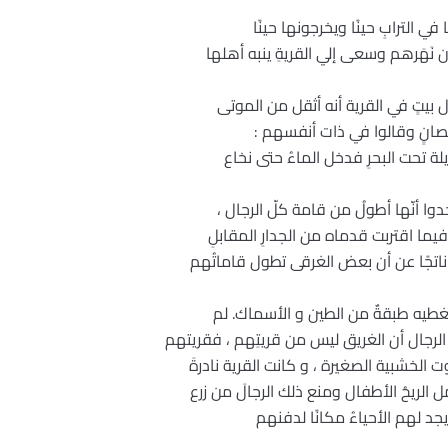
في الترابِ حينًا ويخرجونها حينًا
ن نَهَرهم وسعى إلي القريةِ ينبه أهلها
ول بيتٍ في القرية أنه أثقل من الموتى
حصانٍ وقالوا في ذات أنفسهم :
لة تحت البحرِ فدخل الماءُ حتى نخاع
دوا أنّها أطولُ من قامة كلّ الرجال ،
يما اقتربت قدماه من الجدارِ المقابلِ
 ناتجًا عن أن بعض الغرقى تطول قاماتُهم
 تغطيه طبقةٌ من الطين و الأسماك. لم
لرجال أن الغريق ليس من قريتِهم ، فقريتهم
لخشبية الصغيرة ، و كانت القرية نادرةَ
الريحُ الأطفال ومنع ذلك الرجالَ من زرع
 يجد لهم الأحياءُ مكانًا لدفنهم