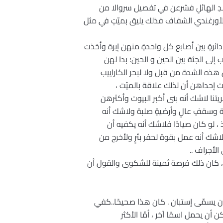
دِ الهائلِ فشرعن في تفصيل سروالا من
أورغندي الشفاف فذلك يليق بميّتٍ في مثل
رةٍ بين أصابع كل واحدةٍ منهن إبرة وأخذت
لى الجثة بين الحين و الحين؛ بدا لهن
هذه الشدة من قبل ولا لبحر الكاراييب
 إحداهن أن لذلك علاقة بالميّت ،
نا لاشك أنه بنى أكبر البيوت وأكثرهن
سعة وسقفٍ عالٍ وأرضيةٍ صلبة ولاشك أنه
 ، لو كان صيادًا فلاشك أنه يكفيه أن
لاشك أنه عمل بقوة لحفر بئرٍ ولأخرج من
الأجراف ..
، كان ذلك فرصة ثمينة للشكوى والقول أن
ن يسمّى إستبان . كان هذا صحيحًا..كفي
ن أن يحمل اسمًا آخر ، أمّا الأكثر