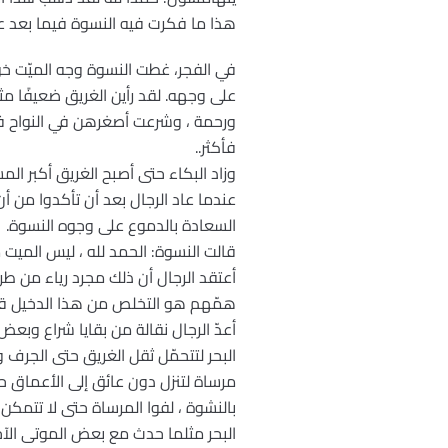
هذا ما فكرت فيه النسوة فيما بعد عط
في الفجر، غطت النسوة وجه الميّت خ
على وجهه. لقد رأين الغريق ضعيفًا 
ورحمة ، وشرعت أصغرهن في النواح فزا
فأكثر..
وزاد البكاء حتى أصبح الغريق أكبر الم
عندما عاد الرجال بعد أن تأكدوا من أ
السعادة بالدموع على وجوه النسوة.
قالت النسوة: الحمد لله ، ليس الميت من
أعتقد الرجال أن ذلك مجرد رياء من ط
همّهم هو التخلص من هذا الدخيل قب
أعدّ الرجال نقالة من بقايا شراع وبعض 
البحر لتتحمّل ثقل الغريق حتى الجرف وأر
مرساة لتنزل دون عائق إلى الأعماق 
بالنشوة ، لفوا المرساة حتى لا تتمكن 
البحر مثلما حدث مع بعض الموتى الآخر