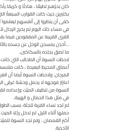
كان بحرُهم لطيفًا ، هادئًا و كريمًا يأك
بكثيرين حيث كانت القوارب السبعةُ ا
كفى أن ينظروا إلى أنفسهم ليعلموا أن
في مساءِ ذلك اليوم لم يخرج الرجال لل
القرى القريبة عن المفقودين فيما بقتِ
…أخذن يمسحن الوحلَ عن جسده بالأل
ما لصق بجلده بالسكاكين..
لاحظت النسوة أن الطحالب التي كانت
أعماقِ المحيطِ البعيدة ، كانت ملاب
المرجان. ولاحظت النسوة أيضا أن الغري
اعتزاز فوجهه لا يحمل وحشةَ غرقى البح
النسوة من تنظيف الميّت وإعداده انق
في مثل هذا الجمال و الهيبة..
لم تجد نساء القرية للجثة، بسبب الطولِ
حملها أثناء الليل. لم تدخل رِجْلا الميت
أكبرِ القمصان ، ولم تجد النسوة للميّ
الأحذية.