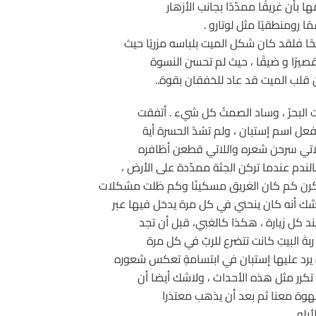
 بأن غريقًا ممدّدًا بجانب الأزهار
ا رومنطقيًا مثل لوتارو .
ًا فلقد كان شكل الميت بلباسه مزريًا حيث
يرًا و ضيقًا ، حيث لم تحسن النسوة
 قلب الميت قد عاد للخفقان بقوة..
 البحرُ ، وساد الصمتُ كل شيء . أتفقت
عل اسم إستبان ، ولم تسُدْ الحسرة أية
اللاتي سرحن شعره واللاتي قطعن أظافره
ندم عندما تركن الجثة ممدّدة على الأرض ،
كرن كم كان الغريق مسكينًا وكم ظلت مشكلات
شك أنه كان ينحني في كل مرة يدخل فيها عبر
ند كل زيارة ، هكذا كالغبي، قبل أن تجد
ةَ البيتِ كانت تتضرع للربّ في كل مرة
يرد عليها إستبان في ابتسامةٍ تعكس شعوره
ن تكرر مثل هذه الأحداث ، ولاشك أيضا أن
قهوة معنا ثم بعد أن يذهب معتذرا
له .