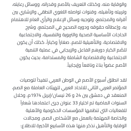
والوقاية منه، وكذلك التعريف بالأصم وقدراته، ووسائل رعايته،
وتربيته وتأهيله، وقنوات تواصله اللغوي النطقي والإشاري بين
أقرانه والمجتمع، وتوجيه وسائل الإعلام والرأي العام للاهتمام
به، وإعطائه حقوقه ودوره الصحيح في المجتمع، وشرح
الحاجات الأساسية الصحية والتربوية والنفسية، والاجتماعية
والاقتصادية، والتأهيلية للصم، صغاراً وكباراً، كذلك أن يكون
للصّم الكبار دورهم الفاعل والإيجابي في عملية التنمية
الاجتماعية والاقتصادية الشاملة والمستدامة، بحيث يكون
الأصم عضواً بناءً ونافعاً وإيجابياً.
لقد انطلق أسبوع الأصم في الوطن العربي تنفيذاً لتوصيات
المؤتمر العربي الثاني للاتحاد العربي للهيئات العاملة مع الصم،
المنعقد في دمشق بين 24 و 26 نيسان/إبريل 1974م، وخلال
السنوات الماضية تم اختيار 33 عنوان جرى اعتمادها شعاراً
للفعاليات التي تنظمها المؤسسات الحكومية والأهلية
والخاصة المهتمة بالعمل مع الأشخاص الصم، ومجالات
الوقاية والتأهيل نذكر منها هذه الأسابيع الأخيرة للاطلاع: