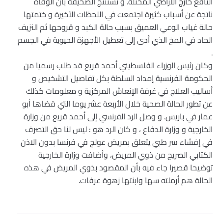
النافع خارج الأراضي المحتلة. و تستنتج الصحيفة بان الوفاة
ناتجة عن أسباب كثيرة اجتمعت في اللحظات الأخيرة و ختمتها
حالة غياب الوعي العميق بسبب حالة الكبد و قروحها ثم النزيف
الحاد في المخ الذي أدى إلى تعطيل الأجهزة الحيوية في الجسم
.
وكان رئيس الوزراء الفلسطيني أحمد قريع قد طلب رسميا من
الحكومة الفرنسية إمداد السلطة بكل تفاصيل التشخيص و
أساليب العلاج في غرفة الإنعاش المركزية و معلومات كذلك
عن تطور الحالة الصحية خلال الأربعة عشر يوما التي قضاها أبو
عمار في باريس. و وصل الرد الفرنسي إلى أحمد قريع من وزارة
الخارجية و وزارة الدفاع ، و كان الرد هو : ليس لنا حق التصرف
في إفشاء سر طبي يتعلق بمريض عولج في فرنسا بدون الاذن
الكتابي الصريح من ذوي المريض، وأضافت وزارة الخارجية
توضيحا قصيرا جاء فيه بأن المقصود بذوي المريض في هذه
الحالة هم أرملته سها وابنتها زهوة عرفات.