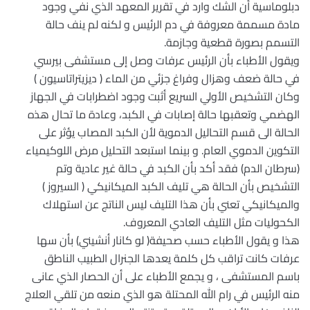
دبلوماسية أن الشك وارد في تقرير المعهد الذي نفي وجود
مادة مسممة معروفة في دم الرئيس و لكنه لم ينف حالة
التسمم بصورة قطعية وجازمة.
ويقول الأطباء بأن الرئيس عرفات وصل إلى مستشفى بيرسي
في حالة ضعف وهزال وفراغ جزئي من الماء ( ديزيتراتاسيون )
وكان التشخيص الأولي السريع أثبت وجود اضطرابات في الجهاز
الهضمي وتعقبها حالة إصابات في الكبد، وعادة ما تحال هذه
الحالة الى قسم التحاليل الدموية لأن الكبد المصاب يؤثر على
التكوين الدموي العام. و بينما استبعد التحليل مرض اللوكيمياء
(سرطان الدم) فقد أكد بأن الكبد في حالة غير عادية وتم
التشخيص بأن الحالة هي تليف الكبد الميكانيكي ( السيروز )
والميكانيكي تعني بأن هذا التليف ليس الناتج عن استهلاك
الكحوليات مثل التليف العادي المعروف.
هذا و يقول الأطباء حسب صحيفة( لو كانار أنشيني) بأن سها
عرفات كانت تراقب كل كلمة يعدها الجنرال الطبيب الناطق
باسم المستشفى ، و يجمع الأطباء على أن الحصار الذي عانى
منه الرئيس في رام الله المحتلة هو الذي منعه من تلقي العلاج