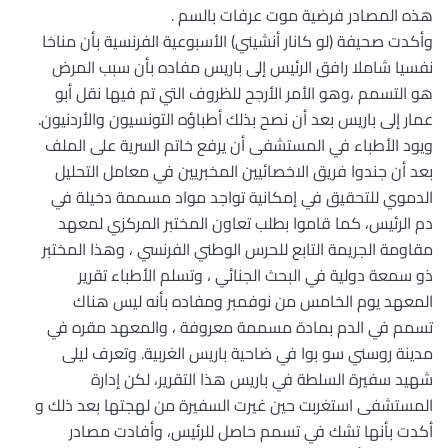
هذه المصادر فرضية موت عرفات بالسم .
وأكدت صحيفة (لو كانار أنشيني) الأسبوعية الفرنسية بأن مناخا
نفسيا شاملا رافق الرئيس إلى باريس مفاده بأن سبب المرض
هو التسمم ،وهو الأمر الأرجح للظروف التي تم فيها نقل أبو
عمار إلى باريس بعد أن نصح بذلك أطباؤه التونسيون والأردنيون.
ويود الأطباء في المستشفى أن يرفع خاتم السرية على الملف
بعد أن جندوا فريق الاخصائيين المخبريين في معامل التحليل
الدموي للتحقيق في إمكانية تواجد مواد مسممة دخيلة في
دم الرئيس، كما قاموا بطلب تعاون المختبر المركزي لمعهد
مقاومة الجريمة التابع للحرس الوطني الفرنسي ، وهذا المختبر
ذو سمعة دولية في البحث الجنائي ، وتسلم الأطباء تقرير
المعهد يوم الخامس من نوفمبر ومفاده بأنه ليس هناك
تسمم في الدم بمادة مسممة معروفة ، والمعهد مقره في
مدينة روسني سو بوا في ضاحية باريس الغربية. وتعرف ليلى
شهيد سفيرة السلطة في باريس هذا التقرير، لكن إدارة
المستشفى استغربت حين غيرت السفيرة من لهجتها بعد ذلك و
أكدت بأنها تشك في تسمم حاصل للرئيس، وأفادت مصادر