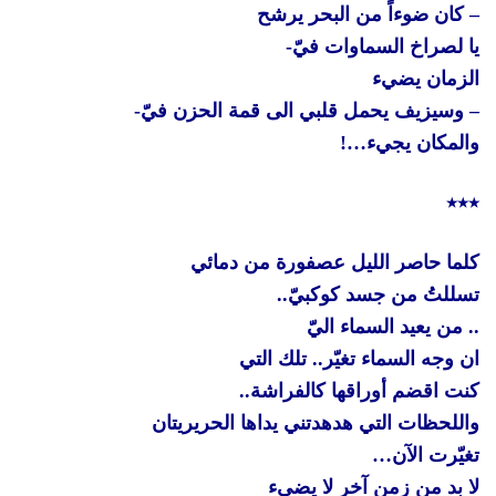
– كان ضوءاً من البحر يرشح
يا لصراخ السماوات فيّ-
الزمان يضيء
– وسيزيف يحمل قلبي الى قمة الحزن فيّ-
والمكان يجيء…!
٭٭٭
كلما حاصر الليل عصفورة من دمائي
تسللتُ من جسد كوكبيّ..
.. من يعيد السماء اليّ
ان وجه السماء تغيّر.. تلك التي
كنت اقضم أوراقها كالفراشة..
واللحظات التي هدهدتني يداها الحريريتان
تغيّرت الآن…
لا بد من زمن آخر لا يضيء