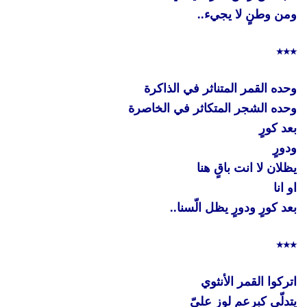
ومن وطنٍ لا يجيء..
٭٭٭
وحده القمر المتناثر في الذاكرة
وحده الشجر المتكاثر في الخاصرة
بعد كورٍ
ودورٍ
يظلان لا انت باقٍ هنا
او انا
بعد كورٍ ودورٍ يظل الّسنا..
٭٭٭
اتركوا القمر الأنثوي
يتدلّى كبرعم لوزٍ عليّ