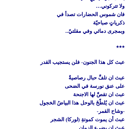
ولا تتركوني…
فان شموس الحضارات تصدأ في
ذكرياتٍ صباحيّة
وبمجرى دمائي وفي مقلتيّ..
٭٭٭
عبث كل هذا الجنون- فلن يستجيب القدر
عبث ان تلفَّ حبال رصاصيةٌ
على عنق نورسة في الضحى
عبث ان تقصَّ لها الاجنحة
عبث ان يُلطّخَ بالوحل هذا البياضُ الخجول
-وشاح القمر-
عبث أن يموت كموتةِ (لوركا) الشجر
عبث ان يضيء الزمان