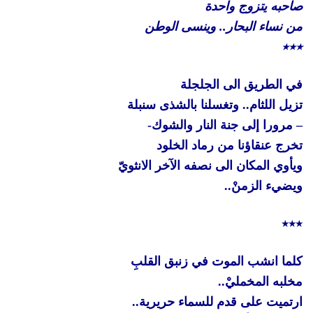
صاحبه يتزوج واحدة
من نساء البحار.. وينسى الوطن
٭٭٭
في الطريق الى الجلجلة
تزيل اللثام.. وتغسلنا بالشذى سنبلة
– مرورا إلى جنة النار والشوك-
تخرج عنقاؤنا من رماد الخلود
ويأوي المكان الى نصفه الآخر الانثويّ
ويضيء الزمنْ..
٭٭٭
كلما انشب الموت في زنبق القلبِ
مخلبه المخمليْ..
ارتميت على قدم للسماء حريرية..