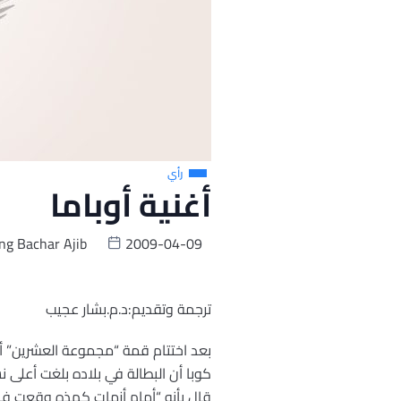
رأي
أغنية أوباما
Ing Bachar Ajib
2009-04-09
ترجمة وتقديم:د.م.بشار عجيب
بعد اختتام قمة “مجموعة العشرين” أ
كوبا أن البطالة في بلاده بلغت أعلى نسبة ت
قال بأنه “أمام أزمات كهذه وقعت في ا