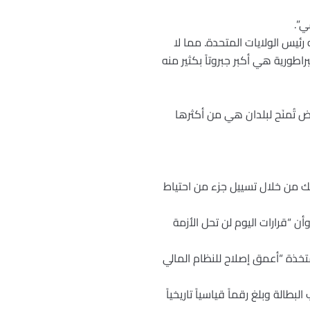
ي”.
رئيس الولايات المتحدة. مما لا
طورية هي أكبر جبروتاً بكثير منه
تصل إلى 750 مليار دولار؛ وسيُخصَّص 500 مليار دولار لقروض تُمنَح لبلدان هي من أكثرها
لك من خلال تسييل جزء من احتياط
وأن “قرارات اليوم لن تحل الأزمة
متخذة “أعمق إصلاح للنظام المالي
الة وبلغ رقماً قياسياً تاريخياً