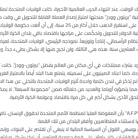
“بريتون وودز” منحتها امتياز إصدار العملة القابلة للتحويل في وقت كان
كانت تتمتّع بدولارات وبذهب. حافظت على استقرار الذهب خلال أكثر من 25
بلية الدولار للتحويل وتحكّمت على مزاجها باقتصاد باقي بلدان الكرة الأرض
ام الرأسمالي، إنتاجاً وتوزيعاً. نموذجه الرئيسي، الولايات المتحدة، تع
 العشرين سنة. هذه هي الثالثة، ولن تخرج منها إلا بشكل بطيء جداً. وهذ
دود بشراء ممتلكات في أي مكان من العالم بفضل “بيرتون-وودز”. كانت 
، كما اعتاد الصينيون على تسميته. يتمتع هذا البلد أيضاً بالامتياز الغر
ُذكَر في لندن كلمة واحدة تُلزم الولايات المتحدة بالتخلي عن هذا الا
ا يتصوّره أوباما والعديد من حلفائه ضمن “مجموعة السبعة”. لا يمكن حل
تلحق الأذى بشكل أكبر في كل مرة باقتصاد وعولمة الكرة الأرضية.
تذكر برقية لوكالة الصحافة الفرنسية “A.F.P” بأن المفوضة العليا لمنظمة الأمم المتحدة لحقو
لاستثناء المتظاهرين وأفقر البلدان من تلك القمة.
عي القول أن السياسة المالية لا ينبغي أن تقتصر على البنوك، وإنما أ
النقاشات. كان يتعيّن على قمة جموعة العشرين أن تركز بشكل مباشر