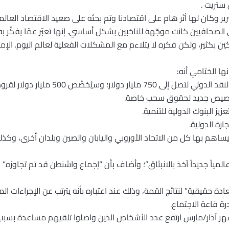
ستريت .
 وكان لها أثر هام على اقتصادنا وتم بحثه على صعيد الاقتصاد العالم
الصحافيين كانت موجّهة للناخبين بشكل أساسي. إنها تعبّر عمّا يفكّر به 
ثير، ولكن فكره لا يتلاءم مع المشكلات الفعلية لعالم اليوم. الإمبرا
ا الختامي أنه:
ستتضاعف ثلاث مرات موارد صندوق النقد الدولي ل
يساهم بها كل من الاتحاد الأوروبي واليابان والصين وبلدان أخرى، وكذ
ً عالمياً جديداً آخذ بالانبثاق”؛ وأضاف بأن “إجماع واشنطن قد تم تجاوزه” 
ة حقيقية” لنتائج القمة، وذلك عند اعتباره بأنه يترتب عن الإجراءات ال
هر آذار/مارس ارتفع عدد الأشخاص الذين واصلوا تلقيهم مساعدة بسبب البط