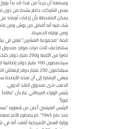
وسمعنا أن جزءاً من هذا قد بدأ بوول 
بعض الشركات خاطر بشدة من دون تبرير
يمكن الملاحظة بأن إجابات أوباما على 
شك فيه أنه أفضل من بوش ومن ماكين بك
ومن نواياه الحميدة.
قمة “مجموعة العشرين” تعلن في بيانه
تضرراً من الأزمة و250 مليار دولار كتخصيص جديد لحقوق سحب خاصة.
سيخصصون 100 مليار دولار إضافية لتعزيز البنوك الدولية للتنمية.
سيقدّمون 250 مليار دولار لإنعاش التجارة الدولية.
ينبغي الإشارة إلى أن هذه الأرصدة س
الذهب لدى صندوق النقد الدولي.
رئيس الوزراء البريطاني عبّر بأن “نظاما
فوراً”.
الرئيس الفرنسي أعلن عن شعوره “بسعاد
منذ عام 1945”. لم يضطره الأمر لمغادرة قاعة الاجتماع.
وزارة العمل الأمريكية أبلغت أنه في ش