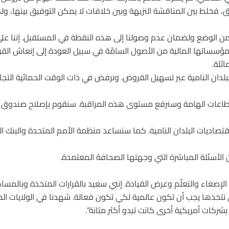
 فخلط بين المناقشة النزيهة وبين خلافات لا يمكن التوفيق بينها، ولكنن
 من الوضع ولضمان عدم وصولنا إلى هذه النقطة في المستقبل. إننا على 
مؤسساتها المالية من الأصول السامّة في سبيل العودة إلى إنعاش ا
ثلة.
لبلدان النامية عبر تسهيل القروض. ونرفض في ذات الوقت الحمائية الت
اعات الهامة وسنرفع مستوى هذه المراقبة. سنقوم بإصلاح صندوق الن
ر دولار لدعم اقتصاديات البلدان النامية. كما سنساعد منظمة الأمم المتحدة وال
ن الأسئلة المباشرة التي وجهتها الصحافة المعتمدة.
ية الإصغاء والتعلّم وعرض القيادة. إنني سعيد بالقرارات المتخذة وبالم
لتي نتخذها يجب أن تكون عالمية لكي تكون فعالة. شهدنا في الولايات المت
ركات أمريكية أخرى كانت تبدو أكثر متانة”.