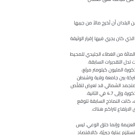
لبلدان أن تُخرج مالاً من جيبها
الذي كان يجري فيها إقرار الوثيقة
 اليوم، جاء في برقية لوكالة الصحافة الفرنسية “A.F.P” أنه “استناداً إلى دراسة علمية، فإن حوالي 80 بالمائة من الغطاء الجليدي للمحيط
رة المليون كيلومتر مربّع،
ة مشتركة بين جامعة ولاية واشنطن
المتجمد الشمالي قد تعرض لتقلّص
ج بعد 32 سنة من اليوم. فحسب العلماء، كانت النماذج السابقة تتوقع
لارتفاع تتراكم هناك.
 العزيمة وإنما خلق الوعي. ليس
لزم عناية جبريّة، كالاقتصاد