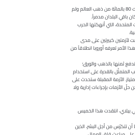
تحدث أوباما عن “بريتون-وودز”. في ذلك الوقت، عند انتهاء الحرب العالمية الأخيرة، كانت الولايات المتحدة تملك 80 بالمائة من ذهب العالم ولم
 باقي البلدان مدمراً.
 سنة، إلى أن ألغت حكومة الولايات المتحدة، التي أنهكتها الحرب
ية.
رضت لأزمتين كبيرتين على مدى
ا الأمر تعرفه أوروبا انطلاقاً من
تدفع ثمنها بالذهب والورق؛
يب المتمثّل بالقدرة على استخدام
متياز. الأزمة المقبلة ستحدث على
ّ الأزمات بإجراءات إدارية ولا
ق الإنسان، نافي بيلاي، انتقدت هذا الخميس
ن تتكرّس من أجل البشر، الذين
 على مباعث قلق العمال