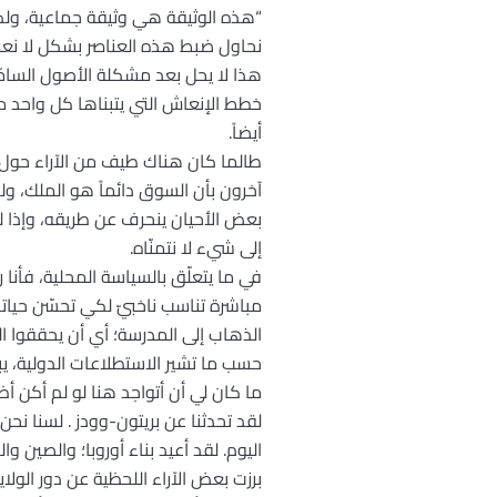
“هذه الوثيقة هي وثيقة جماعية، ولكن 
نحاول ضبط هذه العناصر بشكل لا نعر
هذا لا يحل بعد مشكلة الأصول السام
خطط الإنعاش التي يتبناها كل واحد من 
أيضاً.
طالما كان هناك طيف من الآراء حول م
آخرون بأن السوق دائماً هو الملك، ولك
بعض الأحيان ينحرف عن طريقه، وإذا ل
إلى شيء لا نتمنّاه.
في ما يتعلّق بالسياسة المحلية، فأنا رئ
مباشرة تناسب ناخبيّ لكي تحسّن حيا
الذهاب إلى المدرسة؛ أي أن يحققوا ال
حسب ما تشير الاستطلاعات الدولية، يبد
ما كان لي أن أتواجد هنا لو لم أكن أظن
لقد تحدثنا عن بريتون-وودز . لسنا نح
اليوم. لقد أعيد بناء أوروبا؛ والصين 
برزت بعض الآراء اللحظية عن دور الول