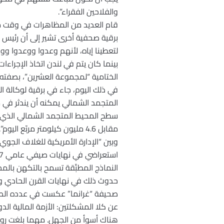
والفلاحين الفقراء”.
قام العديد من المظاهرات في وقت م
برقية صحفية أخرى تشير إلى أن رئيس مف
لتعطينا إياه، لأنهم وعدوا ووعدوا ووعد
بينما كان يتم في لندن اتخاذ الإجراءا
الختامية “لمجموعة العشرين”، بصفته 
المتجمد الشمالي يمكنه أن يندثر في موعد قريب جداً هو عام 2040، بدلاً من الد
سطح المحيط المتجمد الشمالي الذي يك
مقابل 4.6 مليون كيلومتر مربّ
وبين “الإدارة الأمريكية للغلاف الج
استعراضي في نهايات صيفي عامي 2007 و2008، حين وصل حجم سطح الجليد إلى 4.3 في السنة الأولى المذكورة وإلى 4.7 في الثانية.
حدوث ذلك في نهايات القرن الحادي وا
صحيفة “غرانما” عكست في عدده الصادر
عن كلا المشكلتين: الأزمة المالية الد
هناك أسوأ من الجهل. مهما بلغت روعة