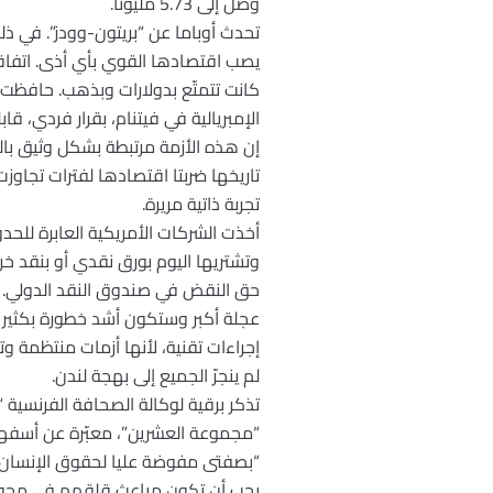
وصل إلى 5.73 مليوناً.
يصب اقتصادها القوي بأي أذى. اتفاقية 
الإمبريالية في فيتنام، بقرار فردي، قا
إن هذه الأزمة مرتبطة بشكل وثيق بالنظ
تاريخها ضربتا اقتصادها لفترات تجاوزت
تجربة ذاتية مريرة.
أخذت الشركات الأمريكية العابرة للح
وتشتريها اليوم بورق نقدي أو بنقد خردة
حق النقض في صندوق النقد الدولي. لم ي
عجلة أكبر وستكون أشد خطورة بكثير مم
إجراءات تقنية، لأنها أزمات منتظمة و
لم ينجرّ الجميع إلى بهجة لندن.
“مجموعة العشرين”، معبّرة عن أسفها 
“بصفتى مفوضة عليا لحقوق الإنسان بوس
يجب أن تكون مباعث قلقهم في محور 