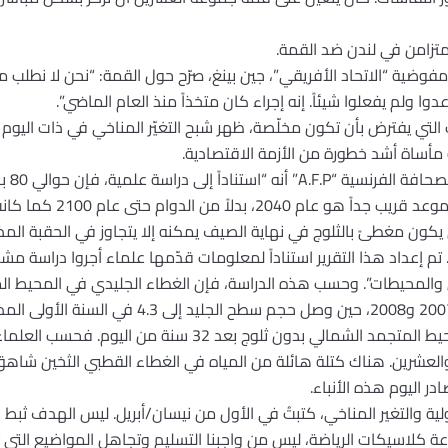
تزامن في لندن ضد القمة.
وضية “الاتحاد الأفريقي”، جين بينغ، صرّح حول القمة: “نحن لا نطلب من ا
وا ولم يفعلوا شيئاً. إنه إجراء كان متخذاً منذ العام الماضي”.
ت التي يفترض بأن تكون مخلّصة، ظهر شبح التغيّر المناخي في ذات اليوم 
مأساة أشد خطورة من الأزمة الاقتصادية.
في ذلك
وام حتى عام 2100 كما كانت تدل التقديرات السابقة.
ون مغطىً بالثلوج في نهاية الصيف يمكنه إلا يتجاوز في الحقبة المذكو
ع اليوم”. تم إعداد هذا التقرير استناداً لمعلومات قدّمها علماء أجروا دراس
وي والمحيطات”. وحسب هذه الدراسة، فإن الغطاء الجليدي في المحيط 
النماذج المطبَّقة تسمح بالتكهن بالمحيط المتجمد الشمالي بدون ثلو
لعشرين. هناك كتلة هائلة من المياه في الغطاء القطبي الثخين شاهق ا
 اليوم هذه الأنباء.
ولية والتغير المناخي، كتبتُ في الأول من نيسان/أبريل. ليس الهدف ثبط
 كلاسيكات الرياضة، ليس من واجبنا التسليم وتجاهل المواضيع التي تست