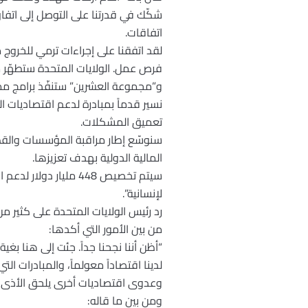
شكّك في قدرتنا على التوصل إلى اتفاق،
اتفاقات.
لقد اتفقنا على إجراءات ترمي للخروج
فرص عمل. الولايات المتحدة ستطهّر 
و”مجموعة العشرين” ستنفّذ برامج مما
نسير قدماً بمبادرة لدعم اقتصاديات ا
تعميق المشكلات.
سنوسّع إطار مراقبة المؤسسات والقط
المالية الدولية بهدف تعزيزها.
سيتم تخصيص 448 مليا
لإنسانية”.
رد رئيس الولايات المتحدة على كثير م
من بين الأمور التي أكدها:
“أظن أننا نجحنا جداً. جئت إلى هنا بغ
لدينا اقتصاداً معولماً، والمبادرات ا
وعدوى اقتصاديات أخرى يلحق الأذى بش
ومن بين ما قاله: