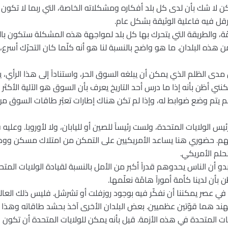
لا شك بأن لدى كل بلد أفكاره ومشكلاته الخاصة، التي ربما لا تكون ق
قل فيه فاعلية الوثيقة بشكل عام.
ّة، والطريقة التي يتحرك بها كل بلد لمواجهة هذه المشكلة ستكون با
هذه البلدان. ما هو واضح بالنسبة لنا هو أنه كلّما كان التحرّك أسرع، 
دى الظلم الذي يمكن أن يبلغه السوق الحر، واستناداً إلى هذا الرأي،
نني أظن بأنه إذا ما درس أحد التاريخ يعرف بأن السوق هو الآلية الأكثر ف
م يتم وضع ضوابط له، وإذا لم تكن هناك إطارات تعبُر طاقات السوق من 
يس الولايات المتحدة، ولست رئيساً للصين أو لليابان، ولا لأوروبا. وعليه 
تهم. حضوري هنا يساعد الأمريكيين على التمكن من امتلاك مسكن ووظ
حلم الأمريكي.
و أن الناس يحدوهم قدراً أكبر من الأمل بالنسبة لقيادة الولايات المتح
 بأن لدينا كأمة أموراً هامّة نعلّمها.
ن في عصر يمكننا أن نفكّر فيه بوجود روزفلت أو تشرشل. فليس ذلك العا
والهند هما قوّتين عظميين. بعض البلدان الأخرى آخذ بحشد طاقاته وهذا أم
ايات المتحدة في هذه الأزمة. قيل بأنه يمكن للولايات المتحدة أن تكون