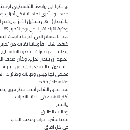
لو نظرنا الى واقعنا الفلسطيني لوجد
جديد . ولا أدري لماذا تتشكل أحزاب 
والأبصار ) ، هل تشكيل الأحزاب يخدم 
وكثرة الآراء تقربنا من يوم التحرير ؟!!!
بعد الانقسام الذي ألم بنا تراجعت ال
كيفما شاء ، فأولياتنا تغيرت من تحري
وصامدة ، واختزلت القضية الفلسطيني
المهم أن ينتصر الحزب. وكأن هدف ال
فلسطين و الأقصى من دنس اليهود واستع
عظمى لها جيش ودبابات وطائرات ، نح
وفلسطين فقط .
لقد صدق الشاعر أحمد مطر فهو يصف 
أكثر الأشياء في بلدتنا الأحزاب
والفقر
وحالات الطلاق
عندنا عشرة أحزاب ونصف الحزب
في كل زقاق!