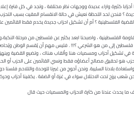
نا أحزابا كثيرة واراء عديدة ووجهات نظر مختلفة ، وتجد في كل فترة إ
جديدة ؟ فنحن لحد اللحظة نعيش في حالة الانقسام المقيت بسبب التحزب
القضية الفلسطينية ؟ أم أن تشكيل احزاب جديدة يخدم فقط القائمين على 
مقاومة الفلسطينية ، واصبحنا ابعد بكثير عن فلسطين من مرحلة النكبة،و
ر فلسطين إلى من هو الشرعي ؟!!! . فليس مهم أن يُقسم الوطن ويُحاصر
ة في تشكيل أحزاب ومسميات هنا وألقاب هناك ، وتضيع القضية وينهز
حزب هو تحقيق مصالح أعضاؤه فقط ونسي القائمين على الحزب أو الحر
ادة بلادنا السليبة. ونحن أحوج من غيرنا للوحدة والتلاحم فلسنا دول
ن شعب يرزح تحت الاحتلال سواء في غزة أو الضفة . يكفينا أحزاب وحر
ما يحدث عندنا من كثرة الاحزاب والمسميات حيث قال