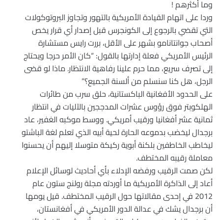
وما أكثرهم !
وردا على اتهام القيادة الأمريكية بالتهور وتجاوز البروتوكولات
التي تقضي بالرجوع إلى الكونجرس قبل إصدار أي قرار يخص
أصحاب جوانتانامو بشهر على الأقل، بررت رايس مستشارة
الرئيس الأمريكي فعلة إدارتها بالقول: “كان الأمر حرجا ويحتاج
إلى تصرف سريع، مما حرم علينا رفاهية الانتظار. ماذا لو قضى
الرجل، هل كنا سنسلم من ألسنة الجميع؟”
على الحدود الأفغانية الباكستانية، حلق سرب من طائرات
الهلكوبتر فوق رؤوس عشرات المدججين بالآليات في انتظار
ثمانية عشر أفغانيا ورقيب أمريكي. ووسط موكبه الغفير، عاد
برجدال ليخضب بدموعه الحارة لحية أبيه الذي تعلم لغة الباشتو
ليخاطب الخاطفين بلكنة أبوية ركيكة متوسلا إليهم أن يحسنوا
معاملة رقيبه المختطف.
لكن صمت الرقيب ورفضه الإدلاء بأي أحاديث لوسائل الإعلام
أعاد إلى الذاكرة الأمريكية ما أوردته مجلة رولنج ستون عام
2012 في إحدى مقالاتها حول الرقيب المختطف. قيل يومها
أن برجدال يشك في عدالة الدور الأمريكي في أفغانستان،