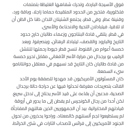
فوق الأسيجة الباردة، وتحرك شفاهها الغليظة بتمتمات
فلكلورية، فتخرج من الحدود المتقيحة حماما زاجلا، وباقة ورد،
وقنينة عطر. وفي قطر، يجتمع الشتيتان اللذان ظنا كل الظن أن
لا تلاقيا، فيتبادلان التحية والانحناءة والأسرى.
في قطر، يلتقي قادة البنتاجون وزعماء طالبان خارج حدود
التاريخ والبارود والقصف، ليتبادلا الرهائن، وينصرفوا. وبعد
خمسة أعوام من القنوط، تنسج قطر خيوط رحمتها لتنتشل
الرقيب بو برجدال من مرارة الأسر الأفغاني مقابل تحرير خمسة
من قادة طالبان كان التاريخ قد نسيهم في معتقل جوانتانامو
سيء السمعة.
كان المسئولون الأمريكيون قد مهدوا للصفقة يوم الأحد
الفائت بتصريحات مغرضة تحدثوا فيها عن حراجة حالة برجدال
الصحية، مدعين أن بقاءه على قيد الأسر يحتاج إلى تدخل سريع.
لكن أحدا من رجال الكونجرس لم يفطن إلى ما يدور في أروقة
قيادتهم المخابراتية. بيد أن الجمهوريين الذين هالتهم المفاجأة
لم يستطيعوا لجم ألسنتهم كالمعتاد، وراحوا يحذرون من تحول
الجنود الأمريكيين إلى فرائس لأصحاب الثارات في شتى الخرائط،