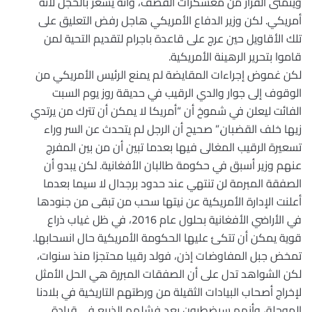
ويتمنى الفرار من معسكرات القصف، وأنه يشعر بالخجل لأنه
أمريكي. لكن وزير الدفاع الأمريكي هاجل رفض التعليق على
تلك الأقاويل حين عرج على قاعدة باجرام لتقديم التحية لمن
قاموا بتحرير الرهينة الأمريكية.
لكن غموض إجراءات المقايضة لم يمنع الرئيس الأمريكي من
الوقوف إلى جوار والدي الرقيب في حديقة روز يوم السبت
الفائت ليعلن في شموخ أن “أمريكا لا يمكن أن تترك من يرتدي
زيها خلف القضبان.” صحيح أن الرجل لم يتحدث عن السر وراء
تسعيرة الرقيب المغالى فيها بعدما تبين أن من بين المفرج
عنهم وزير أسبق في حكومة طالبان الأفغانية. لكن يبدو أن
الصفقة المبرمة لن تنتهي عند حدود برجدال لا سيما بعدما
أعلنت الإدارة الأمريكية عن نيتها سحب من تبقى من جنودها
في الأراضي الأفغانية بحلول عام 2016، في ظل غياب ذراع
قوية يمكن أن تتكئ عليها الحكومة الأمريكية حال انسحابها.
تمخض جبل المفاوضات إذن، فولد رقيبا محتجزا منذ سنوات،
لكن الشواهد تدل على أن الصفقات المبررة هي الحل الأمثل
لإخراج أصحاب البيادات الثقيلة من ورطتهم التاريخية في بلادنا
الموحلة، وأنهم سيضطرون بعد فشلهم الذريع في قيادة