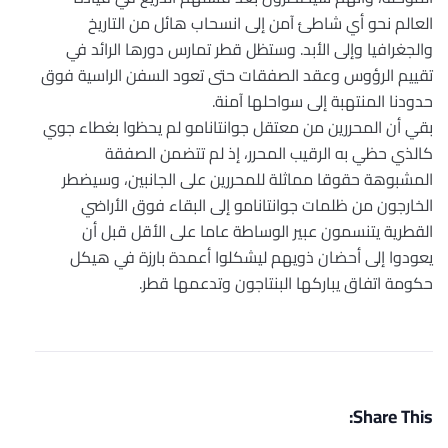
العالم نحو أي شاطئ آمن إلى انسحاب هائل من التاريخ
والجغرافيا وإلى الأبد. وستظل قطر تمارس دورها الرائد في
تقييم الرؤوس وعقد الصفقات حتى تعود السفن الراسية فوق
حدودنا المنتهبة إلى سواحلها آمنة.
بقي أن المحررين من معتقل جوانتانامو لم يحظوا بغطاء جوي
كالذي حظي به الرقيب المحرر، إذ لم تتضمن الصفقة
المشبوهة حقوقا مماثلة للمحررين على الجانبين، وسيضطر
الخارجون من ظلمات جوانتانامو إلى البقاء فوق الأراضي
القطرية يتنسمون عبير الوساطة عاما على الأقل قبل أن
يعودوا إلى أحضان ذويهم ليشكلوا أعمدة بارزة في هيكل
حكومة اتفاق يباركها البنتاجون وتدعمها قطر.
Share This: