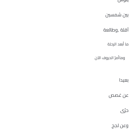
بين شمسين
آقلة ,وطالعة
ما أبعد الرحلة
وماأمرّ الحروف الآن
بعيدا
عن غصص
حرّى
وعن لجج