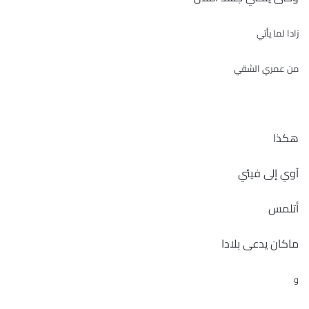
زادا لما يأتي
من عمري الشقي
هكذا
آوي إلى فيئي
أتلمس
ماكان يدعى بلادا
و