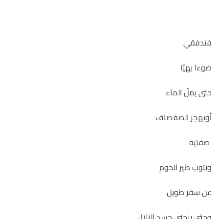
فتدفقي
ضوءا بهيّا
حتى يملّ الماء
أويهجر الصفصاف
ضفتيه
ويتوب طير الحوم
عن سفر طويل
وحتى ينحني جسد التلال