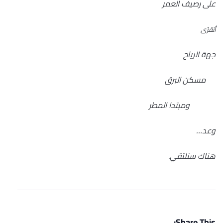
على رصيف العمر
أتقرّى
جهة الرياح
مسكن البرق
ومبتدا المطر
وعد…
هناك سنلتقي.
Share This: