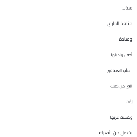
سدّت
منافذ الطرق
وهادة
أجفل رياحينها
مآب العصاقير
التي من كفك
زقّت
وكسىت عريها
بخصل من شعرك