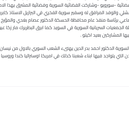
لفضائية -سورويو -وشاركت الفضائية السورية وفضائية المشرق بهذا الا
امشلي والوفد المرافق له وسفير سورية الفخري في البرازيل الاستاذ كا
ماعي برئاسة منفذ عام محافظة الحسكة الدكتور عصام بغدي والمؤرخ
جمعيات السريانية السورية في السويد كما ابرق البطريرك مار زكا عيو
ا المشاركين بعيد اكيتو .
رية الدكتور احمد بدر الدين يهنىء الشعب السوري بالاول من نيسان 
التي يتواجد فيها ابناء شعبنا كذلك في امريكا اوستراليا كندا وروسيا و