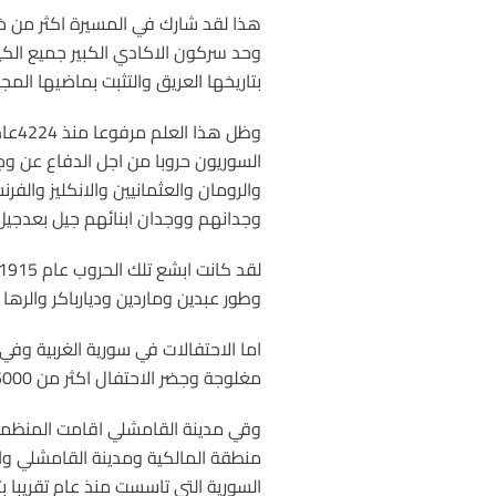
هذا لقد شارك في المسيرة اكثر من خ
وحد سركون الاكادي الكبير جميع الكيا
بتاريخها العريق والتثبت بماضيها المجي
وظل 
السوريون حروبا من اجل الدفاع عن و
والرومان والعثمانيين والانكليز والف
وجدانهم ووجدان ابنائهم جيل بعدجيل
وطور عبدين وماردين وديارباكر والرها .
اما الاحتفالات في سورية الغربية وف
مغلوجة وجضر الاحتفال اكثر من 5000 شخص-
منطقة المالكية ومدينة القامشلي وال
السورية التي تاسست منذ عام تقريبا