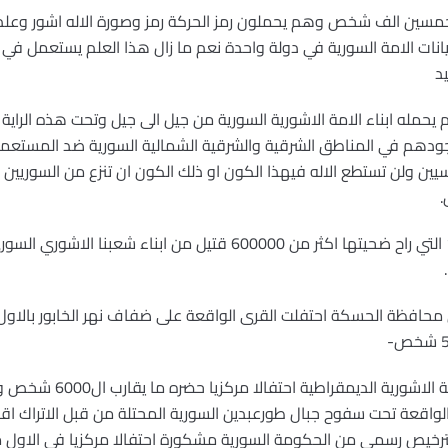
مسين الف شخص وهم يحملون رمز الحركة رمز وصورة الاله اشور وعلم ا
نات الامة السورية في دولة واحدة نعم ما زال هذا العلم يستعمل في ا
د
هذا العلم مرفوعا منذ 4224عام يحمله ابناء الامة الاشورية السورية من جيل الى جيل وتحت ه
جودهم في المناطق الشرقية والشرقية الشمالية السورية ضد المستعمر
رنسيين ولن تستطع الاله فيهذا الكون او ذلك الكون ان تنزع من السوريي
.
لقد كانت ابشع تلك الحروب عام 1915 التي راح ضحيتها اكثر من 600000 ق
ي محافظة الحسكة احتفلت القرى الواقعة على ضفاف نهر الخابور بالا
وقي مدينة القامشلي اقامت ال
واقعة تحت سفوح جبال طورعبدين السورية المحتلة من قبل الاتراك اقام
 بترخيص رسمي من الحكومة السورية مشكورة احتفالا مركزيا في الاول 