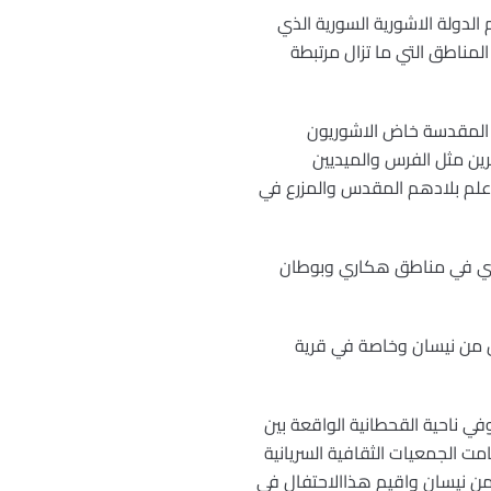
لدولة الاشورية السورية الذي
لمناطق التي ما تزال مرتبطة
ذه الراية المقدسة خاض الاشوريون
ين مثل الفرس والميديين
ن علم بلادهم المقدس والمزرع في
تيل من ابناء شعبنا الاشوري السوري في مناطق هكاري وبوطان
ول من نيسان وخاصة في قرية
منظمة الاشورية الديمقراطية احتفالا مركزيا حضره ما يقارب ال6000 شخص وفي ناحية القحطانية الواقعة بين
ت الجمعيات الثقافية السريانية
من نيسان واقيم هذاالاحتفال في