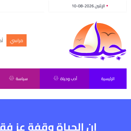
الإثنين 2026-08-10
مراسي
أك
الرئيسية
أدب وحياة
سياسة
إن الحياة وقفة عز فق