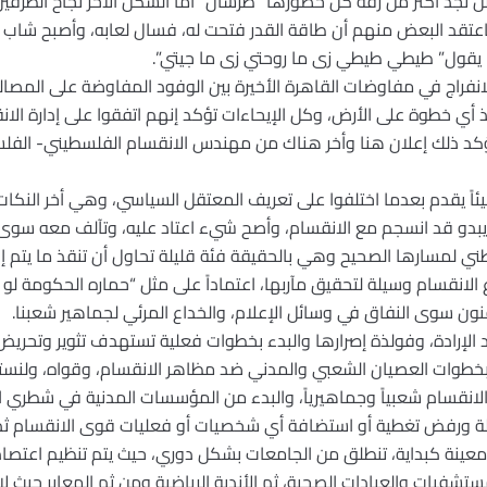
لن نجد أكثر من زفة كل حضورها “طرشان” أما الشكل الأخر نجاح الطرفي
عتقد البعض منهم أن طاقة القدر فتحت له، فسال لعابه، وأصبح شاب 
 يقول” طيطي طيطي زى ما روحتي زى ما جيتي”.
انفراج في مفاوضات القاهرة الأخيرة بين الوفود المفاوضة على المصال
 أي خطوة على الأرض، وكل الإيحاءات تؤكد إنهم اتفقوا على إدارة ال
كد ذلك إعلان هنا وأخر هناك من مهندس الانقسام الفلسطيني- الفل
يئاً يقدم بعدما اختلفوا على تعريف المعتقل السياسي، وهي أخر النكات
بدو قد انسجم مع الانقسام، وأصح شيء اعتاد عليه، وتآلف معه سوى م
وطني لمسارها الصحيح وهي بالحقيقة فئة قليلة تحاول أن تنقذ ما يتم إ
لانقسام وسيلة لتحقيق مآربها، اعتماداً على مثل “حماره الحكومة ل
تقنون سوى النفاق في وسائل الإعلام، والخداع المرئي لجماهير شعبنا.
زند الإرادة، وفولذة إصرارها والبدء بخطوات فعلية تستهدف تثوير وتحر
اً بخطوات العصيان الشعبي والمدني ضد مظاهر الانقسام، وقواه، ولنس
 الانقسام شعبياً وجماهيرياً، والبدء من المؤسسات المدنية في شطري 
قلة ورفض تغطية أو استضافة أي شخصيات أو فعليات قوى الانقسام ثم
ينة كبداية، تنطلق من الجامعات بشكل دوري، حيث يتم تنظيم اعتص
شفيات والعيادات الصحية، ثم الأندية الرياضية ومن ثم المعابر حيث ل