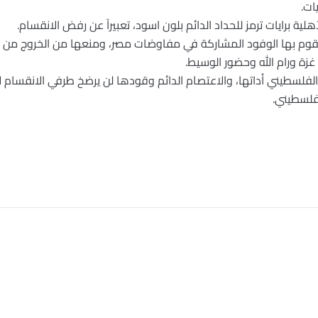
ات.
لفلسطيني أداتها، والاعتصام الدائم وقودها لن يرضخ طرفي الانقسام ل
لفلسطيني.