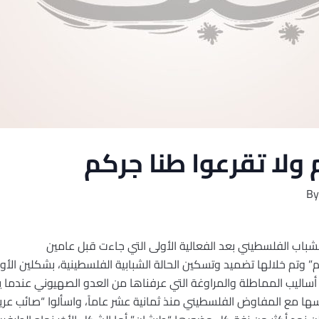
ولا تقرعوا طنا جركم
By
لشباب الفلسطيني بعد الفعالية الأولى التي جاءت قبل عامين
م” وتم خلالها تضميد وتسكين الحالة الشبابية الفلسطينية، بشكلين ال
ساليب المماطلة والمراوغة التي عرفناها من العدو الصهيوني عندما ي
رسها مع المفاوض الفلسطيني منذ ثمانية عشر عاماً، واسألوا “صائب عر