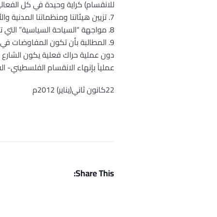
للانقسام) كراية وحيدة في كل الفعالي
7. تزيين هيئاتنا ومنظماتنا المدنية والأهلية برايات ترمز للحداد الدائم بلون اسود، تعبيراً عن رفض الانقسام.
8. مواجهة “السياحة السياسية” التي تقوم بها الوفود المشاركة في مفاوضات مصر، ومنعها من الخروج من على معبري رفح وأريحا.
9. المطالبة بأن تكون المفاوضات في غزة ورام الله وحضور الوسيط.
دون عملية حراك فعلية يكون الشارع ا
عملياً بإنهاء الانقسام الفلسطيني- ا
22كانون ثاني(يناير) 2012م
Share This: