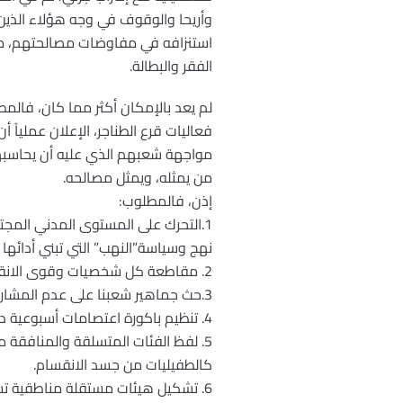
وأريحا والوقوف في وجه هؤلاء الذين
استنزافه في مفاوضات مصالحتهم، من
الفقر والبطالة.
لم يعد بالإمكان أكثر مما كان، فالم
فعاليات قرع الطناجر، الإعلان عملياً
مواجهة شعبهم الذي عليه أن يحاسبهم 
من يمثله، ويمثل مصالحه.
إذن، فالمطلوب:
1.التحرك على المستوى المدني الم
نهج وسياسة”النهب” التي تبني أدائها ع
2. مقاطعة كل شخصيات وقوى الانقسام إعلاميا، ومحاصرة فعالياتهم.
3.حث جماهير شعبنا على عدم المشاركة بفعاليات قوى الانقسام الجماهيرية.
4. تنظيم باكورة اعتصامات أسبوعية دورية في المدارس الثانوية، والجامعات، والمعاهد، والأندية، والمستشفيات، والعيادات العامة.
5. لفظ الفئات المتسلقة والمنافقة 
كالطفيليات من جسد الانقسام.
6. تشكيل هيئات مستقلة مناطقية تست