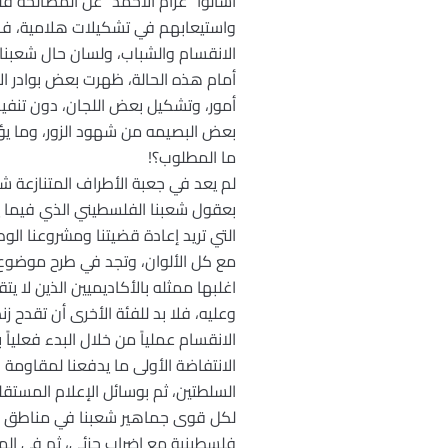
اسألوا” عزام الأحمد” عن المصالحة ف
واستيعابهم في تشكيلات هلامية، فا
الانقسام والشباب، ولسان حال شعبنا
أمام هذه الحالة، ظهرت بعض بوادر ال
أمور، وتشكيل بعض اللجان، دون تنفيذ
بعض البصيمه من شهود الزور، وما يؤ
ما المطلوب؟!
لم يعد في جعبة الأطراف المتنازعة ش
بعقول شعبنا الفلسطيني الذي فيما ي
التي تريد إعادة قضيتنا ومشروعنا ال
مع كل الألوان، وتجد في طرح موضوع ا
اغلبها ممثله بالأكاديميين الذين لا ي
وعليه، فلا بد للفئة الأخرى أن تقدح 
الانقسام عملياً من خلال البدء فعلي
الانتفاضة الأولى ما يدفعنا لمقاومة
السلطتين، ثم بوسائل الإعلام المست
لكل قوى جماهير شعبنا في مناطق مع
فلسطينية مع إضراب جزئي، ثم في المست