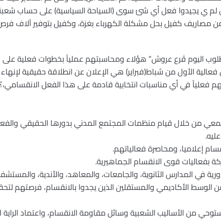
 لم ي يجيدوا فعل أي شئ سوى (السياحة السياسية) على حساب شعبنا، 
 مصاريف كفيل بحل مشكلة الكهرباء بغزة، وكفيل بتوفير آلاف فرص 
طلوب اليوم قَرع عروش” هؤلاء ومحاسبتهم عملياً بخطوات فعلية على ا
 أن فعالية الأول من شباط(فبراير) هي الإعلان عن انطلاقة حقيقية لإنه
فعلياً في أي مناسبات انتخابية قادمة على هذا الفعل الانقسامي،؟ و
جتمعي من خلال قيام منظمات المجتمع المدني بدورها الحقيقي والفعل
ليه.
من الوسط الأكاديمي والمستقلين الذين يجدوا بالانقسام، فرصتهم لتح
وحي من الأساليب الشعبية وسائل مقاومة الانقسام، واعتماد الراية ا