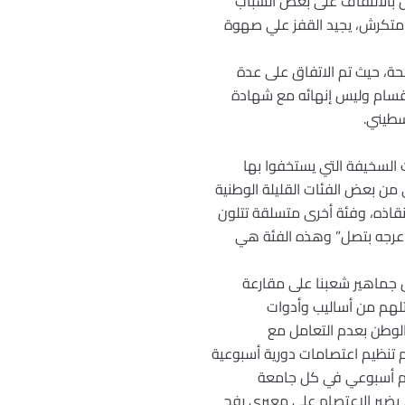
ن بالالتفاف على بعض الشباب
متكرش، يجيد القفز علي صهوة
حة، حيث تم الاتفاق على عدة
انقسام وليس إنهائه مع شهادة
سطيني.
 السخيفة التي يستخفوا بها
ن بعض الفئات القليلة الوطنية
نقاذه، وفئة أخرى متسلقة تتلون
و عرجه بتصل” وهذه الفئة هي
يض جماهير شعبنا على مقارعة
تلهم من أساليب وأدوات
الوطن بعدم التعامل مع
 تنظيم اعتصامات دورية أسبوعية
ام أسبوعي في كل جامعة
ا يضير الاعتصام على معبري رفح