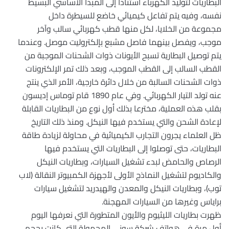
البطاريات لتوليد الكهرباء استنادا إلى المبدأ الأساسي البسيط
نفسه، وفيه يتم تفاعل كيميائي خاضع للسيطرة داخل
مجموعة من الخلايا، لكل منها قطب كهربائي سالب وآخر
موجب، ويفصل بينهما فاصل مشبع بإلكتروليت موصل. وعندما
يتم توصيل البطارية تسبح الأيونات ذوات الشحنات الموجبة من
القطب السالب إلى القطب الموجب، وبعد ذلك تمر الإلكترونات
ذوات الشحنات السالبة من خلال دائرة خارجية، الأمر الذي ينتج
عنه تولد التيار الكهربائي. وفي عام 1890 قام توماس إديسون
بقلب هذه العملية، مخترعا بذلك أول نوع من البطاريات القابلة
لإعادة الشحن والتي يستخدم فيها النيكل. ومنذ ذلك التاريخ
ظل العلماء يجرون التجارب الكيميائية في محاولة لزيادة طاقة
البطاريات، حتى توصلوا إلى البطاريات التي يستخدم فيها
الرصاص والحامض لبدء تشغيل السيارات، وبطاريات النيكل
والكاديوم لتشغيل النماذج الأولى لأجهزة الكمبيوتر النقالة (لاب
توب)، وبطاريات النيكل والمعدن والهيدريد لتشغيل سيارات
براياس وغيرها من السيارات المهجنة.
ظهرت بطاريات الليثيوم والأيون المتطورة التي نعرفها اليوم
أول مرة في هواتف شركة سوني المحمولة التي كانت بحجم