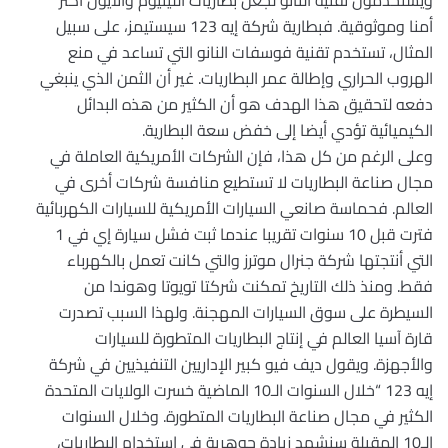
ويستخدمون تقنية النانو لجعل بطاريات الليثيوم والأيون أكثر
أمنا وموثوقية. فبطارية شركة إيه 123 سيستيمز، على سبيل
المثال، تستخدم تقنية فوسفات النانو التي تساعد في منع
الهروب الحراري وإطالة عمر البطاريات. غير أن الثمن الذي ينبغي
دفعه لتحقيق هذا الهدف هو أن الكثير من هذه البدائل
الكيميائية تؤدي أيضا إلى خفض سعة البطارية.
وعلى الرغم من كل هذا، فإن الشركات الأمريكية العاملة في
مجال صناعة البطاريات لا تستطيع منافسة شركات أخرى في
العالم. فحماسة صانعي السيارات الأمريكية للسيارات الكهربائية
فترت قبل 10 سنوات تقريبا عندما ثبت فشل سيارة إي في 1
التي أنتجتها شركة جنرال موترز والتي كانت تعمل بالكهرباء
فقط. ومنذ ذلك التاريخ تمكنت شركتا تويوتا وهوندا من
السيطرة على سوق السيارات المهجنة. ولهذا السبب تصدرت
قارة آسيا العالم في إنتاج البطاريات المتطورة للسيارات
والأجهزة. ويقول ديف فيو كبير الإداريين التنفيذيين في شركة
إيه 123 “خلال السنوات الـ10 الماضية خسرت الولايات المتحدة
الكثير في مجال صناعة البطاريات المتطورة. وخلال السنوات
الـ10 المقبلة سنشهد زيادة جوهرية في استخدام البطاريات،