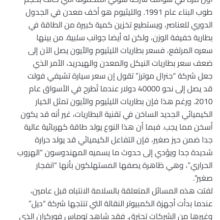
طوب البناء عام 1991. والليثيوم هو أخف معدن في الجدول
الدوري للعناصر، ويستطيع تخزين كمية كبيرة من الطاقة في
بطارية خفيفة الوزن، ولكن له أيضا جوانب سلبية. من بينها
سعره المرتفع، فسعر بطاريات الليثيوم والأيون يصل الآن إلى
ضعف سعر بطاريات النيكل والمعدن والهيدريد، الأمر الذي
جعل شركة “جنرال موترز” تقول إن سعر سيارة تشيفي فولت
قد يصل إلى نحو 40000 دولار عندما تُطرح في الأسواق عام
2010. ورغم هذا فإن بطاريات الليثيوم والأيون تمثل الخيار
الكيميائي الجديد الساخن في تقنية البطاريات، غير أنه قد يكون
أسخن مما يجب. فبما أن هذا النوع يولد طاقة كهربائية عالية
جدا ضمن حيز صغير، فإن التفاعل الكيميائي قد يولد حرارة
شديدة جدا ويؤدي إلى حدوث ما يسميه المهندوسون “الهروب
الحراري”، وهي ظاهرة يصفها المستهلكون بأنها “انفجار
صغير”.
لفتت هذه المسائل المتعلقة بالسلامة الانتباه قبل عامين،
عندما بدأت أجهزة الكمبيوتر النقالة التي تنتجها شركة “ديل”
وغيرها من الشركات تحترق. فقد شاهد توماس فوركران الذي