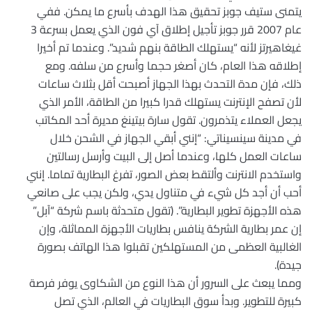
يتمنى ستيف جوبز تحقيق هذا الهدف بأسرع ما يمكن. ففي
عام 2007 قرر جوبز تأجيل إطلاق آي فون الذي يعمل بسرعة 3
غيغاهيرتز لأنه “يستهلك الطاقة بنهم شديد”. وعندما تم أخيرا
إطلاقه هذا العام، كان أصغر حجما وأسرع من سلفه. ومع
ذلك، فإن مدة التحدث بهذا الجهاز أصبحت أقل بثلاث ساعات
لأن تصفح الإنترنت يستهلك قدرا كبيرا من الطاقة، الأمر الذي
يجعل العملاء يتذمرون. تقول سارة بيتينغ مديرة أحد المكاتب
في مدينة سينسيناتي: “إنني أبقي الجهاز في الشحن خلال
ساعات العمل كلها، وعندما أصل إلى البيت وأرسل رسالتين
واستخدم الانترنت وألتقط بعض الصور، تفرغ البطارية تماما. إنني
أحب أن أجد كل شيء في متناول يدي، ولكن يجب على صانعي
هذه الأجهزة تطوير البطارية”. (تقول متحدثة باسم شركة “آبل”
إن عمر بطارية الشركة ينافس بطاريات الأجهزة المماثلة، وإن
الغالبية العظمى من المستهلكين تقبلوا هذا الهاتف بصورة
جيدة).
ومما يبعث على السرور أن هذا النوع من الشكاوى يوفر فرصة
كبيرة للتطوير. وبدأ سوق البطاريات في العالم، الذي تصل