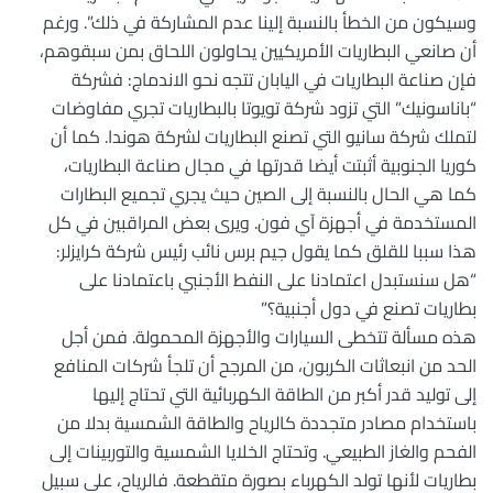
وسيكون من الخطأ بالنسبة إلينا عدم المشاركة في ذلك”. ورغم
أن صانعي البطاريات الأمريكيين يحاولون اللحاق بمن سبقوهم،
فإن صناعة البطاريات في اليابان تتجه نحو الاندماج: فشركة
“باناسونيك” التي تزود شركة تويوتا بالبطاريات تجري مفاوضات
لتملك شركة سانيو التي تصنع البطاريات لشركة هوندا. كما أن
كوريا الجنوبية أثبتت أيضا قدرتها في مجال صناعة البطاريات،
كما هي الحال بالنسبة إلى الصين حيث يجري تجميع البطارات
المستخدمة في أجهزة آي فون. ويرى بعض المراقبين في كل
هذا سببا للقلق كما يقول جيم برس نائب رئيس شركة كرايزلر:
“هل سنستبدل اعتمادنا على النفط الأجنبي باعتمادنا على
بطاريات تصنع في دول أجنبية؟”
هذه مسألة تتخطى السيارات والأجهزة المحمولة. فمن أجل
الحد من انبعاثات الكربون، من المرجح أن تلجأ شركات المنافع
إلى توليد قدر أكبر من الطاقة الكهربائية التي تحتاج إليها
باستخدام مصادر متجددة كالرياح والطاقة الشمسية بدلا من
الفحم والغاز الطبيعي. وتحتاج الخلايا الشمسية والتوربينات إلى
بطاريات لأنها تولد الكهرباء بصورة متقطعة. فالرياح، على سبيل