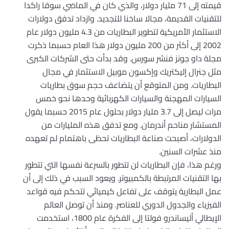
قيمته إلى 71 مليار دولار، والذي كان في الماضي سوقا راكدا
للتقنيات القديمة، مجالا ساخنا للتجديد. وازداد تدفق دولارات
الاستثمار الأمريكية لتطوير البطاريات من 4.3 مليون دولار عام
2002 إلى أكثر من 200 مليون دولار هذا العام حسبما ذكرت
مجلة داو جونز فنشر سورس. وقد بدأت حتى الشركات الكبرى
مثل جنرال إليكتريك وإكسون موبيل الاستثمار في مجال
البطاريات. ومن المتوقع أن يتضاعف حجم سوق بطاريات
السيارات المهجنة والسيارات الكهربائية وحدها نحو خمس
مرات ليصل إلى 3.7 مليار دولار بحلول عام 2015 حسبما يقول
المستشار مناحم أندرمان. ومع تدفق هذه المليارات من
الدولارات، أصبحت صناعة البطاريات تحظى باهتمام لم تعهده
منذ عشرات السنين.
ورغم هذا، فإن البطاريات لن تتطور بالسرعة نفسها التي تتطور
بها التقنيات المرتبطة بالكمبيوتر. ويعود السبب في ذلك إلى أن
عمل البطارية يتوقف على تفاعل كيميائي تتحكم فيه قواعد
الفيزياء والجدول الدوري للعناصر. ومنذ أن توصل العالم
الإيطالي أليساندرو فولتا إلى الفكرة عام 1800، استخدمت