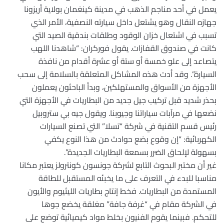
يعمل في أحد مناجم الذهب في مدينة كينغمان بولاية أريزونا
جهازه النقال وهو يشتعل داخل سيارته النصفية، الأمر الذي
تسبب في اشتعال خزان الوقود وطلقات بندقية الصيد التي
كانت في صندوق القفازات. يقول فوركران: “شاهدنا اللهب
يتصاعد إلى علو خمسة أو ستة أو عشرة أقدام من نافذة
السيارة”. وقد أدت هذه المشاكل المتعلقة بالسلامة إلى سحب
الأجهزة من الأسواق والمستهلكين، وبدأ الباحثون يعملون
بحذر شديد قبل تركيب جيل جديد من البطاريات في الأجهزة التي
نضعها في مرآبات سياراتنا وجيوبنا. ويقول جيه بي ستروبيل
رئيس قسم التقنية في شركة “تسلا” التي تصنع السيارات
الكهربائية: “إن وقوع بضع حوادث من هذا النوع يكفي
بسهولة لإلحاق الضرر بسمعة البطاريات الجديدة”.
غير أن مختبر البحوث التابع لشركة جونسون كونترولز يعتبر مكانا
مناسبا للبدء في التعرف على ما يخبئه المستقبل للطاقة
المستمدة من البطاريات. فخط إنتاج بطاريات الليثيوم والأيون
في الشركة مقام في “غرفة جافة” مغلقة يخضع جوها
للتحكم. فبينما يقوم الفنيون بخلط مواد كيميائية توضع على