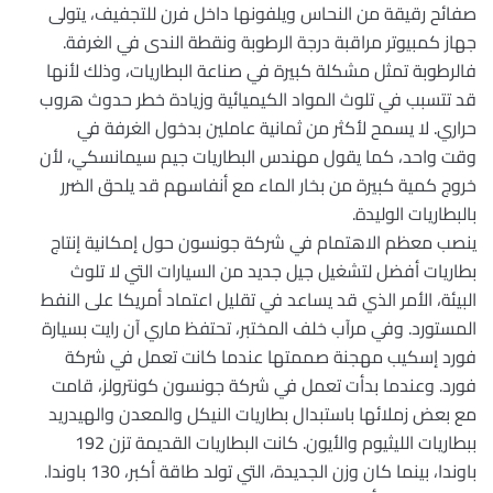
صفائح رقيقة من النحاس ويلفونها داخل فرن للتجفيف، يتولى
جهاز كمبيوتر مراقبة درجة الرطوبة ونقطة الندى في الغرفة.
فالرطوبة تمثل مشكلة كبيرة في صناعة البطاريات، وذلك لأنها
قد تتسبب في تلوث المواد الكيميائية وزيادة خطر حدوث هروب
حراري. لا يسمح لأكثر من ثمانية عاملين بدخول الغرفة في
وقت واحد، كما يقول مهندس البطاريات جيم سيمانسكي، لأن
خروج كمية كبيرة من بخار الماء مع أنفاسهم قد يلحق الضرر
بالبطاريات الوليدة.
ينصب معظم الاهتمام في شركة جونسون حول إمكانية إنتاج
بطاريات أفضل لتشغيل جيل جديد من السيارات التي لا تلوث
البيئة، الأمر الذي قد يساعد في تقليل اعتماد أمريكا على النفط
المستورد. وفي مرآب خلف المختبر، تحتفظ ماري آن رايت بسيارة
فورد إسكيب مهجنة صممتها عندما كانت تعمل في شركة
فورد. وعندما بدأت تعمل في شركة جونسون كونترولز، قامت
مع بعض زملائها باستبدال بطاريات النيكل والمعدن والهيدريد
ببطاريات الليثيوم والأيون. كانت البطاريات القديمة تزن 192
باوندا، بينما كان وزن الجديدة، التي تولد طاقة أكبر، 130 باوندا.