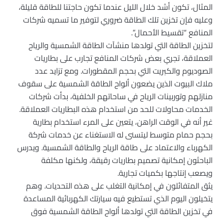
المثال، تكون أشد خلال الليل عندما تكون حاجتنا للطاقة قليلة،
وعليه فإن تخزين تلك الطاقة ضروري لتوفير ما تسميه شركات
المنافع “تقسيط الأحمال”.
لتخزين الطاقة التي تولدها منشآت الطاقة الشمسية والرياح
العملاقة، تجري بعض شركات المنافع تجارب على بطاريات
الصوديوم والكبريت التي بحجم المقطورات. ومع تزايد عدد
ملاك البيوت الذين يضعون ألواح الطاقة الشمسية على سقوف
منازلهم وتوربينات الرياح في ساحاتهم الخلفية، بدأت شركات
الخدمات محاولات للحد من استخدام هذه البطاريات العملاقة.
غير أنه في الوقت الراهن، يتعين على المرء استخدام بطارية
بحجم حمام متوسط ليتسنى له الاستغناء عن خدمات شركة
الكهرباء والاعتماد على طاقة الرياح والطاقة الشمسية. ويدرس
الباحثون إمكانية تصميم بطاريات رقيقة، ولكنها مكلفة
ويصعب إنتاجها بكميات تجارية.
يثق المتفائلون في إمكانية التغلب على هذه التحديات. وهم
يتخيلون اليوم الذي تستطيع فيه سيارتك الكهربائية المساعدة
في تخزين الطاقة التي تولدها ألواح الطاقة الشمسية فوق