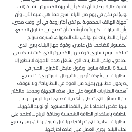
بتقنية عالية. وعلينا أن نتذكر أن أجهزة الكمبيوتر النقالة (لاب
توب) لم تكن في يوم من الأيام أسرع مما هي عليه الآن، وأن
أجهزة الهاتف المحمولة لم تكن أكثر روعة في أي وقت مضى،
وأن السيارات الكهربائية أوشكت أن تصبح في متناول الجميع،
غير أن البطاريات لم تواكب تلك التطورات. فسرعة شرائح
الكمبيوتر تتضاعف كل عامين، وقوة جهاز البلاك بيري الذي
تملكه اليوم تساوي قوة جهاز الكمبيوتر الذي كنت تملكه في
الماضي، ولكن البطاريات التي تشغل هذه الأجهزة لا تتطور إلا
بنسبة 8 بالمائة سنويا. ويقول مايكل ثاكيراي، الخبير في
البطاريات في شركة “آرغون ناشيونال لابوراتوري”: “الجميع
يصرخون مطالبين بمزيد من القوة في البطاريات”. ولا تتوقف
أهمية البطاريات القوية على مثل هذه الأجهزة وحدها. فالكثير
من المسائل التي تحظى بأهمية قصوى لدينا اليوم ــ ومن
بينها خفض اعتمادنا على النفط المستورد، أو توليد الكهرباء
النظيفة باستخدام الطاقة الشمسية وطاقة الرياح ــ تعتمد على
البطاريات العادية التي تم اختراعها قبل قرنين. والآن، وفي جميع
أنحاء البلاد، يجري العمل على إعادة اختراعها.