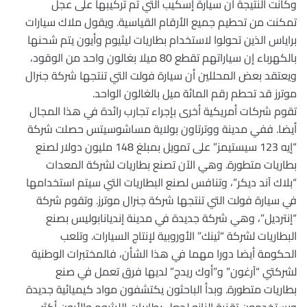
وكانت النتيجة أن سيارة إسكيب التي تم تركيبها على عجل
تمكنت من تحطيم جميع الأرقام القياسية. ويقول ملاك سيارات
براياس الذين تحولوا لاستخدام بطاريات ليثيوم وأيون يتم شحنها
بالكهرباء إن سياراتهم تقطع 80 ميلا بغالون واحد من الوقود،
ويعتقد بعض المحللين أن سيارة فولت التي تنتجها شركة جنرال
موترز قد تحطم رقم المائة ميل بالغالون الواحد.
تقوم شركات أمريكية أخرى بإجراء تجارب رائدة في هذا المجال
أيضا. ففي مدينة ووترتاون بولاية مساشوسيتس حصلت شركة
“إيه 123 سيستيمز” على تمويل بمبلغ 148 مليون دولار لصنع
بطاريات متطورة. وهي الآن تصنع بطاريات لشركة المعدات
“بلاك آند ديكر”، وتنافس لصنع البطاريات التي سيتم استخدامها
في سيارة فولت التي تنتجها شركة جنرال موترز. وتقوم شركة
“إنترديل”، وهي شركة جديدة في مدينة إنديانابوليس بصنع
البطاريات لشركة “ثينك” الأوروبية لإنتاج السيارات. وتلعب
الحكومة أيضا دورا مهما في هذا الشأن، فالمختبرات الوطنية
لشركتي “آرغون” و”أوك ريدج” لديها فرق تعمل في صنع
بطاريات متطورة. وبدأ الباحثون يكتشفون مواد كيميائية جديدة