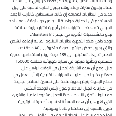
وخلف لافتات مكتوب عليها: خطر ضغط كهربائي عال نشاهد
عمالا يرتدون سترات زرقاء وهم يجرون تجارب قاسية على جيل
جديد من البطاريات لمعرفة إن كانت ستستطيع، كالأرنب الأجعد
المستخدم في الدعاية، مواصلة السير من دون توقف. وفي أحد
المباني تتم هذه الاختبارات داخل أجهزة اختبار حرارية عملاقة
تبدو كالشخصيات الثانوية في فيلم Monsters Inc..
توجد داخل هذه الأجهزة بطاريات الليثيوم القابلة لإعادة الشحن
والتي يجري خفض حرارتها بصورة متكررة إلى 40 درجة تحت
الصفر، ثم يعاد تسخينها إلى 185 درجة، ويتم استخدامها بصورة
مستمرة وكأنها مركبة في سيارة كهربائية قطعت 150000
ميل. ومع أن هذه الشركة تحصل في الوقت الراهن على
معظم دخلها من بطاريات السيارات التقليدية إلا أن العمل في
مختبر البحوث يتركز بصورة ملحة على تحسين النماذج الجديدة
من بطاريات الجيل القادم. ويقول رئيس الوحدة أليكس
مولينارولي “حتى الآن ظل هذا العمل مشروعا علميا. والشيء
الذي تغير هو أن هذه المسألة اكتسبت أهمية استراتيجية
كبرى بالنسبة إلى صناعتنا وبلادنا وكوكبنا”.
إنها مهمة تتركز على نقطة الضعف في عالمنا الذي يتميز