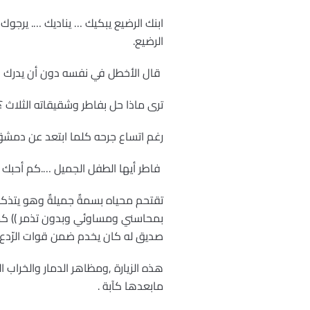
ابنك الرضيع يبكيك … يناديك …. ير
الرضيع.
قال الأخطل في نفسه دون أن يدرك ا
ترى ماذا حل بفاطر وشقيقاته الثلاث ؟ 
رغم اتساع جرحه كلما ابتعد عن دمش
فاطر أيها الطفل الجميل ….كم أحبك 
تقتحم محياه بسمةٌ جميلةٌ وهو يتذكر أ
بمحاسني ومساوئي وبدون تذمر )) كما لم 
صديق له كان يخدم ضمن قوات الرّدع العر
هذه الزيارة ,ومظاهر الدمار والخراب 
مابعدها كآبة .