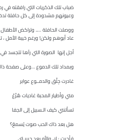
ضباب تلك الذكريات التي رافقته في 
وعيونهم مشدودة إلى كل حافلة تدخل القرية 000 لعلَّ هذه الحافلة تحمل أباهم وأمهم
ووصلت الحافلة ….. وتراكض الأطفال إل
عاد أبوهم ولكن! ورغم خيبة الأمل ، 
أجل إنها الصورة التي رآها تتجسد ف
وبمداد تلك الدموع …وعلى صفحة ذاك 
غادرت جِلَّق والدمــوع عوابر
مني وأطيار المحبة غاديات هُرَّعُ
تسألنني كيف الـسبيل إلى الجفا
هل بعد ذاك الحب صوت يُسمعُ؟
فأجبت : لا، والله بعد حبيبـتي