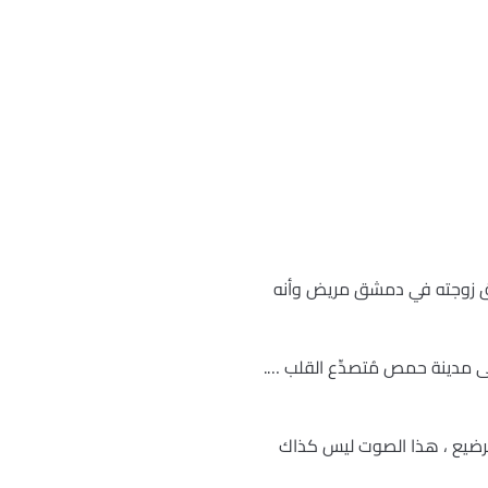
 شقيق زوجته في دمشق مريض وأنه
 مدينة حمص مُتصدِّع القلب ….
الرضيع ، هذا الصوت ليس كذاك