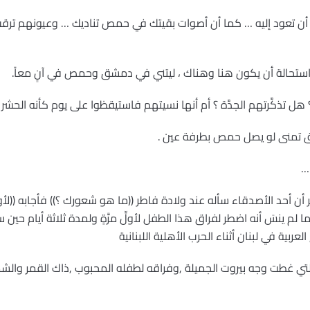
جوك أن تعود إليه … كما أن أصوات بقيتك في حمص تناديك … وعيونهم
ستحالة أن يكون هنا وهناك ، ليتني في دمشق وحمص في آنٍ معاً.
هل تذكَّرتهم الجدَّة ؟ أم أنها نسيتهم فاستيقظوا على يوم كأنه الحشر ؟
ق تمنى لو يصل حمص بطرفة عين .
…
ن أحد الأصدقاء سأله عند ولادة فاطر ((ما هو شعورك ؟)) فأجابه ((لأول 
ينسَ أنه اضطر لفراق هذا الطفل لأولِّ مرَّةٍ ولمدة ثلاثة أيام حين ساف
بية في لبنان أثناء الحرب الأهلية اللبنانية
التي غطت وجه بيروت الجميلة ,وفراقه لطفله المحبوب ,ذاك القمر والش