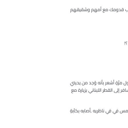
 ترقب قدومك مع أمهم وشقيقهم
!
مرَّةٍ أشعر بأنه وُجد من يحبني
ر إلى القطر اللبناني بزيارة مع
مس في في ناظريه ,أصابه بكآبةٍ