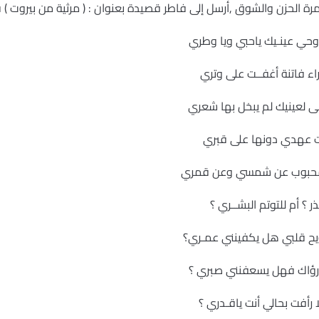
مرة الحزن والشوق ,أرسل إلى فاطر قصيدة بعنوان : ( مرثية من بيروت ) ق
ي عينـيك ياحبي ويا وطري
 فاتنة أغفــت على وتري
لعينيك لم يبخل بها شعري
 عهدي دونها على قبري
لمحبوب عن شمسي وعن قمري
 ؟ أم للتوتم البشــري ؟
يح قلبي هل يكفينني عمـري؟
رؤاك فهل يسعفنني صبري ؟
رأفت بحالي أنت ياقـدري ؟