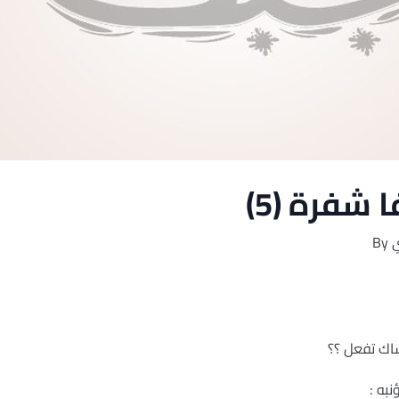
شفرة (5)
By
اك تفعل ؟؟
به :