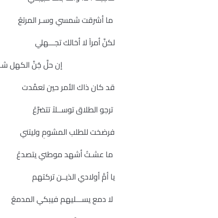
ما أشرقت شمسي وسـر المرتعُ
لكنَّ أمراً لا أخالك تجـــهلي
إن حلَّ جُنَّ الكهل شـاب ال
قد كان ذاك الأمر حين تعمَّد
ترجو الطلاق توســلاً تتضرَّعُ
فرضخت للطلب المشومِ وليتن
ما عشـتُ أشهد موطني يتصدعُ
يا أمَّ أولادي الذيــن تركتهم
لا دمع يســـليهم فيبكي المدمعُ