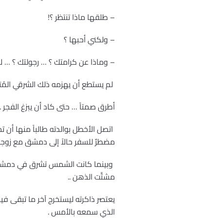
– طلقها ماذا تنتظر ؟!
– ولكني أحبها ؟
– وماذا عن كرامتك ؟ … رجولتك ؟ … لا
لم يستطع أن يهزمه ذلك الشرقي المُ
أطرق صمتاً … حتى كاد أن يبزغ الفجر .
اتصل الأخطل بوالدته طالباً منها أن ت
مضطرٌ للسفر حالاً إلى دمشق مع زوجته
وبينما كانت الشمس تشرق في دمشق كا
مشتَّت الذهن ..
يعتصر ذاكرته ليستخرج آخر ما تبقى في
الذي سمعه بالأمس .