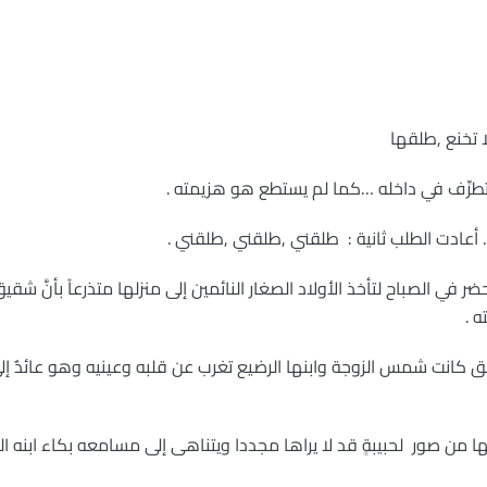
 تخنع ,طلقها
تطرِّف في داخله …كما لم يستطع هو هزيمته .
. أعادت الطلب ثانية : طلقني ,طلقني ,طلقني .
حضر في الصباح لتأخذ الأولاد الصغار النائمين إلى منزلها متذرعاً بأنَّ
 .
نت شمس الزوجة وابنها الرضيع تغرب عن قلبه وعينيه وهو عائدٌ إلى
ها من صور لحبيبةٍ قد لا يراها مجددا ويتناهى إلى مسامعه بكاء ابنه 