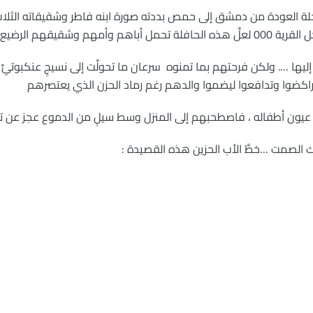
رحلة العودة من دمشق إلى حمص بددته صورة ابنه فاطر وشقيقاته الثلا
 وشقيقهم الرضيع ؟!
يها …. ولكن فرحتهم بما تمنوه سرعان ما تحولَّت إلى نسيجٍ عنكبوتيٍّ
تراكضوا وتدافعوا ليضموا والدهم رغم رماد الحزن الذي يعتصرهم
ي عيون أطفاله ، فاصطحبهم إلى المنزل وسط سيلٍ من الدموع عجز عن 
الصمت …خطَّ الأب الحزين هذه القصيدة :