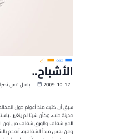
حياة
رأي
الأشباح..
2009-10-17
باسل قس نصرال
سبق أن كتبت منذ أعوام حول المخالفا
مدينة حلب، وكأن شيئا لم يتغير ، باست
الحبر شفاف والورق شفاف من لون اله
ومن نفس مبدأ الشفافية، أتقدم بالشك