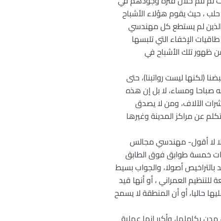
ات لم تتم خلال فترة وجودهم في
حلب ، حيث يقوم هؤلاء الأشباح
ح الذين لم يستطع كل مهندسي
قيات الإخفاء التي تلبسها
ن ظهور تلك الأشباح في
نا (لكنها ليست رواتبنا)، حتى
نه صباحا ومساء، لا بل إن هذه
 عشرات الآلاف، ومن لا يصدق
كلم عن مراكز المدينة وغيرها
خجلا لا أقول- مهندسي مجالس
 ذات خمسة طوابق فوق الطابق
حد بالتراخيص أصولا، والجواب بسيط
لتنظيم العمراني ، أو أنها قيد
ها حاليا، أو أن المنطقة لا يسمح
مدن بكاملها، وأكرر إنها عملية