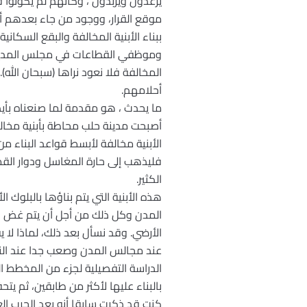
يرعدون ويزبدون ، وكأنهم لم يكونوا 
موقع القرار، ووجود من جاء بعدهم أو
ببناء الأبنية المخالفة والبقع السك
وموظفي القطاعات في مجلس المدينة 
المخالفة فلا نعود نراها (سبحان ال
أحلامهم.
ما يحدث ، هو مقدمة لما صنعناه بأيدي
أصبحت مدينة حلب محاطة بأبنية مخالفة
الأبنية مخالفة لأبسط قواعد البناء من
فليذهب إلى حارة المغاسل ودوار القمر
الكثير.
هذه الأبنية التي يتم بناؤها بالبلوك
المدن وكل ذلك من أجل أن يتم غض ال
الأرضي. وقد نسأل بعد ذلك، لماذا لا ي
عند مجالس المدن وصعب جدا عند الناس
الدراسة التفصيلية لجزء من المخطط ال
بالبناء عليها لأكثر من طابقين، ثم يتحف
كنت قد ذكرت سابقا أنه بعد الحرب الع