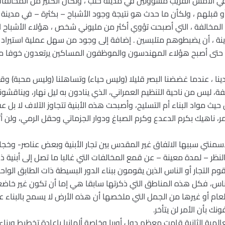
في الأمس القريب مسؤولين في مدينة حلب ، ولكأن الكثير من المخالف
 قبلهم ، ولكأن ما حدث هو نتيجة وجود الأشباح – بكثرة – في مدينة 
انية المخالفة ، التي أصبحت تؤوي أكثر من مليوني شخص ، هؤلاء الأشبا
، أن يضبطوهم متلبسين . إضافة إلى وجود من سهل عملية استيراد طا
له). حتى أصبح هؤلاء المهندسون والموظفون المساكين يرتعدون خوفا م
نا ، عندما غضضنا البصر قليلا (وليس حياء) وتساهلنا (وليس محبة) وقبض
، ليس من ناحية التنظيم العمراني، الذي ينادون به ليل نهار، ويناقشو
 حيث مواد البناء أم التسليح، وأصبحت هذه الأبنية تتجاوز الآلاف لا بل
، ناهيك بكرم الدعدع وكرم الصباغ ودوار الجزماتي وحقل الرمي، ولن أت
 الأسمنتي سببها الاتفاق غير المقدس بين تجار الأبنية وبعض عناصر- و
نظر – لمدة معينة – عن قمع المخالفات التي غالبا ما تصل إلى أبنية
قوم التجار أو الناس الذين يقومون ببناء الدور البسيطة ذات الطابق الوا
، فكل هذه المناطق التي ذكرتها سابقا هي إما أن تكون غير خاضعة ل
عام أو غيرها من الجمل التي ملخصها أن هذه الأرض لا يسمح بالبناء علي
ونك بأن الأمر لن يتأخر.
المية الثانية قامت معظم دول أوربا وخاصة ألمانيا بإعادة تخطيط وبناء 