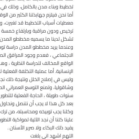
تخطيط وبناء مدن بالكامل، وذلك في مدة
أما نحن فيلزم جهابذتنا الكثير من الو
معطيات أسباب التخطيط قد تغيرت، وت
ترخيص ودون مراقبة وبارتفاع خمسة ط
تشكل لدينا ما يسميه مخططو المدن بأ
وعندما يريد مخططو المدن دراسة توس
الاجتماعي ، فعدم وجود المرافق الص
الواقع المخالف للدراسة النظرية ، وهذ
الإنسانية. أما عملية التكلفة الفعلية
وليس في إصلاح الخلل ونتيجة ذلك نجد
وشاقوليا، وتمنع التوسع العمراني الص
سنوات طويلة ، الحاجة الفعلية للتطور 
بعد كل هذا لا يجب أن نتنصل ونحاول أ
وكلنا يجب توبيخه ومحاسبته، من ترك
علينا كلنا أن نجد الآلية لمواكبة الت
يفيد ذلك البكاء ولا صرير الأسنان .
اللهم اشهد اني بلغت