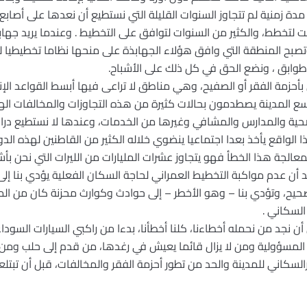
 زمنية لم تتجاوز السنوات القليلة التي نستطيع أن نعدها على أصابع الي
قت لتخطط، والكثير من السنوات لتوافق على التخطيط . وعندما يريد جهابذ
صبح المنطقة التي وافق هؤلاء الجهابذة على منحها نظاما تخطيطيا ل
وابق ، ونضع الحق في كل ذلك على الأشباح.
حزمة الفقر أو الصفيح، وهي مناطق لا تراعى فيها أبسط القواعد الإنش
ع المدينة يصطدمون بحالات كثيرة من هذه التجاوزات والمخالفات الهن
حية والمدارس والمشافي وغيرها من الخدمات، وعندها لا نستطيع دراس
ا الواقع يأخذ بعدا اجتماعيا ينضوي خلاله الكثير من القاطنين لهذه الد
 لمعالجة هذا الخطأ فهو يتجاوز عشرات المليارات من الليرات التي نحن بأش
 أن عدم مواكبة التخطيط العمراني لحاجة السكان الفعلية يؤدي بنا إ
حيح، وتؤدي بنا – وهو الأخطر – إلى حوادث وكوارث محزنة كان من المم
السكاني .
ن نجد من نحمله أخطاءنا، كلنا أخطأنا، بدءا من راكبي السيارات السود
 المسؤولية ومن لا يزال قائما يعيش في رغدها، من قدم إلى حلب ومن 
طورالسكاني للمدينة والحد من تطور أحزمة الفقر والمخالفات، قبل أن تبتل