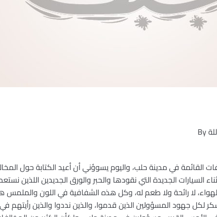
لة
By
ت القائمة في مدينة حلب، واليوم يسوؤني أن أعيد الكتابة حول المخا
ثناء السيارات الجديدة التي نقودها والحبر والورق الجديدين اللذين نستعم
واء، لا رائحة ولا طعم له، وكل هذه الشفافية في اللون والملمس هي 
ر لكل جهود المسؤولين الذين قدموا، والذين نددوا والذين رأيتهم في 