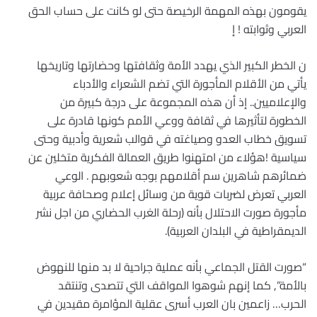
يقومون بهذه المهمة الرخيصة حتى لو كانت على حساب الحق
العربي وثوابته ! إ
ن الخطر الكبير الذي يهدد الأمة وثقافتها وحضارتها وتاريخها
يأتي من الأقلام المأجورة التي تضم الشعراء والأدباء
والإعلاميين.. إذ أن هذه المجموعة على درجة كبيرة من
الخطورة لتأثيرها في ثقافة ووعي الأمم كونها قادرة على
تسويق خطاب العدو وصياغته في قوالب شعرية وأدبية وحتى
سياسية !هؤلاء من امتهنوا طريق العمالة الفكرية متخلين عن
ضمائرهم شاهرين سم أقلامهم بوجه شعوبهم . الوعي
العربي تعرض لضربات قوية من وسائل إعلام وصحافة عربية
مأجورة صورت الاحتلال بأنه (رحلة الغرب الحضاري من اجل نشر
الديمقراطية في البلدان العربية).
“صورت القتل الجماعي بأنه عملية جراحية لا بد منها للنهوض
بالأمة”, كما إنهم شوهوا المواقف التي تتصدى وتنتقد
الحرب… زاعمين بان العرب أسرى عقلية المؤامرة مقيدين في