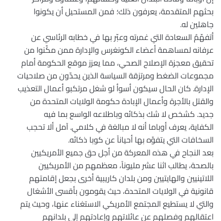
بحثهم المتقدمة، يعرفون ذلك؛ فمن المستحيل أن يكونوا
جاهلين له.
أتفهّمُ السعادة التي غمرته وعبّر بها في خطابه الرئاسي عن
عرفانه لمساهمة أعضاء الكونغرس والإدارة ممن مكّنوا من
تحقيق معجزة الإصلاح الصحي، مما يعزز موقع الحكومة أمام
مجموعات الضغط ومرتزقة السياسة الذين يحدّون من صلاحيات
الإدارة. كان الحال سيكون أسوأ لو شغل مرتكبو أعمال التعذيب
والقتل بالأجرة وأعمال الإبادة حكومة الولايات المتحدة من
جديد. كشخص لا شك بذكائه وباطلاعه الواسع بما فيه
الكفاية، يعرف أوباما أنه لا مبالغة في كلامي. آمل ألا تحجب
السخافات التي يتفوّه بها أحياناً عن كوبا ذكائه.
بعد النجاح في هذه المعركة من أجل حق جميع الأمريكيين
بالصحة، يطالب اثنا عشر مليوناً، معظمهم من الأمريكيين
اللاتينيين والهايتيين ومن بلدان كاريبية أخرى بجعل إقامتهم
قانونية في الولايات المتحدة، حيث يقومون بأقسى الأشغال
والتي لا يستطيع المجتمع الأمريكي الاستغناء عنها، وحيث يتم
اعتقالهم وفصلهم عن عائلاتهم وإعادتهم إلى بلدانهم