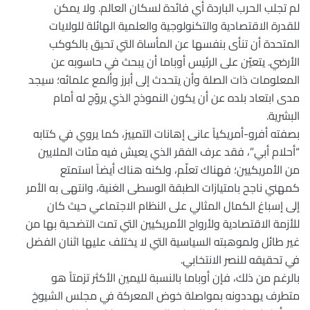
لم تجلب الحرب الباردة أي فائدة لسكان العالم. ولا يمكن
للقدرة الاقتصادية والتكنولوجية والعلمية الهائلة للولايات
المتحدة أن تنأى بنفسها عن المأساة التي تحيق بالكوكب
الأرضي. يتعيّن على الرئيس أوباما أن يبحث في حاسوبه عن
المعلومات ذات الصلة وأن يتحدث إلى أبرز وألمع علمائه؛ سيجد
مدى ابتعاد بلده عن أن يكون النموذج الذي يروّج له أمام
البشرية.
بصفته أفرو-أمريكياً عانى إهانات التمييز، كما يروي في كتابه
“أحلام أبي”، فقد عرف الفقر الذي يعيش فيه مئات الملايين
من الأمريكيين؛ فهناك تعلّم، ولكنه هناك أيضاً استمتع
كمهني ناجح بامتيازات الطبقة الوسطى الغنية، وانتهى به الأمر
إلى إسباغ الكمال المثالي على النظام الاجتماعي حيث كان
للأزمة الاقتصادية ولأرواح الأمريكيين التي تمت التضحية بها من
غير طائل ولموهبته السياسية التي لا يختلف عليها اثنان الفضل
في تحقيقه للنصر الانتخابي.
بالرغم من ذلك، فإن أوباما بالنسبة لليمين الأكثر تزمتاً هو
متطرف يهددونه بمواصلة خوض المعركة في مجلس الشيوخ