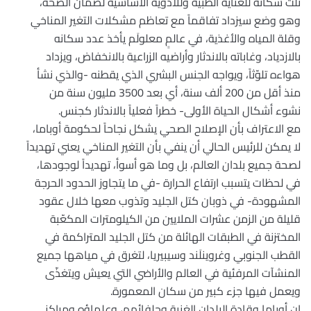
ثلث سكانه للعناية الطبية وللأدوية الأساسية لضمان الصحة،
وهو وضع سيزداد تفاقماً مع تعاظم مشكلات التغير المناخي
وقلة المياه والأغذية، في عالمٍ معلولَم يأخذ عدد سكانه
بالازدياد، وغاباته بالاندثار وأراضيه الزراعية بالانخفاض، ويزداد
هواءه تلوّثاً، ويواجه الجنس البشري الذي يقطنه -والذي نشأ
منذ أقل من 200 ألف سنة، أي بعد 3500 مليون سنة من
نشوء أشكال الحياة الأولى- خطراً فعلياً بالاندثار كجنس.
مع الاعتراف بأن الإصلاح الصحي يشكل نجاحاً لحكومة أوباما،
لا يمكن للرئيس الحالي أن ينفي بأن التغير المناخي يعني تهديداً
لصحة جميع بلدان العالم، بل وما هو أسوأ، تهديداً لوجودها،
في لحظات يتسبب ارتفاع الحرارة -في ما يتجاوز الحدود الحرجة
المشهودة- في ذوبان كتل الجليد وتذوب معها خلال عقود
قليلة من الزمن عشرات الملايين من الكيلومترات المكعّبة
المختزنة في الطبقات الهائلة من كتل الجليد المتراكمة في
القطب الجنوبي وغروينلَند وسيبيريا، لتغرق في مياهها جميع
المنشآت المرفئية في العالم والأراضي التي يعيش ويتغذّى
ويعمل فيها جزء كبير من سكان المعمورة.
إن أوباما وقادة البلدان الغنية وحلفائهم، وعلماؤه ومراكز