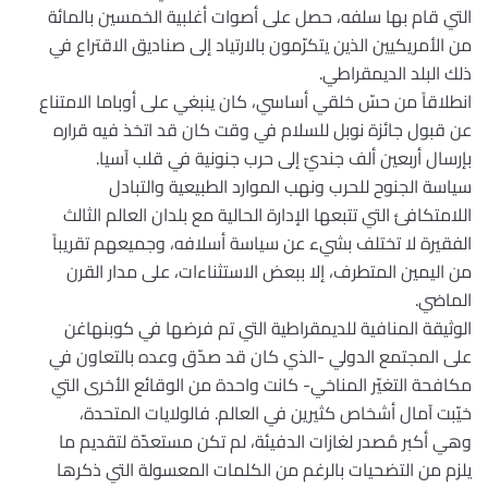
التي قام بها سلفه، حصل على أصوات أغلبية الخمسين بالمائة
من الأمريكيين الذين يتكرّمون بالارتياد إلى صناديق الاقتراع في
ذلك البلد الديمقراطي.
انطلاقاً من حسّ خلقي أساسي، كان ينبغي على أوباما الامتناع
عن قبول جائزة نوبل للسلام في وقت كان قد اتخذ فيه قراره
بإرسال أربعين ألف جنديّ إلى حرب جنونية في قلب آسيا.
سياسة الجنوح للحرب ونهب الموارد الطبيعية والتبادل
اللامتكافئ التي تتبعها الإدارة الحالية مع بلدان العالم الثالث
الفقيرة لا تختلف بشيء عن سياسة أسلافه، وجميعهم تقريباً
من اليمين المتطرف، إلا ببعض الاستثناءات، على مدار القرن
الماضي.
الوثيقة المنافية للديمقراطية التي تم فرضها في كوبنهاغن
على المجتمع الدولي -الذي كان قد صدّق وعده بالتعاون في
مكافحة التغيّر المناخي- كانت واحدة من الوقائع الأخرى التي
خيّبت آمال أشخاص كثيرين في العالم. فالولايات المتحدة،
وهي أكبر مُصدر لغازات الدفيئة، لم تكن مستعدّة لتقديم ما
يلزم من التضحيات بالرغم من الكلمات المعسولة التي ذكرها