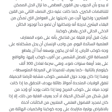
لا يبدو بأن الحروب بين القوى العظمى ما تزال الحل الممكن
للتناقضات الكبرى، كما كانت عليه حتى النصف الثاني من القرن
العشرين؛ ولكنها أثّرت من ناحيتها على العوامل التي تمكّن من
البقاء البشري لدرجة أنه بإمكانها أن تضع حداّ لوجود الكائن
الذكي الحالي الذي يقطن كوكبنا.
عبّرتُ قبل أيام قليلة عن قناعتي بأنه على ضوء المعارف
العلمية السائدة اليوم، من واجب الإنسان أن يحل مشكلاته على
وجه كوكب الأرض، إذ أنه لن يكون بوسعه أبداً أن يقطع
المسافة التي تفصل الشمس عن أقرب كوكب إليها، والواقع
على بعد أربعة سنوات ضوء، وهي سرعة تعادل 300 ألف
كيلومتر بالثانية -كما يعرف تلاميذنا في المرحلة المتوسطة-،
وهذا إذا كان يوجد حول الشمس كوكب مشابه لأرضنا الجميلة.
تنفق الولايات المتحدة أموالاً طائلة بهدف التحقق ما إذا كانت
توجد مياه على كوكب المريخ وما إذا كانت يوجد أو وُجد من
قبل شكل من أشكال الحياة. لا أحد يعرف الغاية من ذلك، إلا إذا
كان لمجرد الفضول العلمي. الملايين من الكائنات آخذة
بالانقراض بوتيرة متزايدة على وجه كوكبنا والكميات الهائلة من