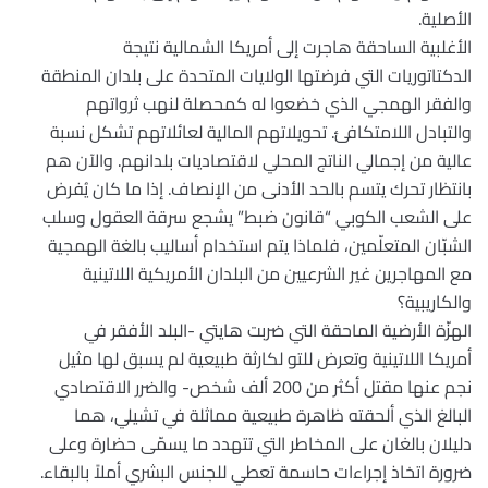
الأصلية.
الأغلبية الساحقة هاجرت إلى أمريكا الشمالية نتيجة
الدكتاتوريات التي فرضتها الولايات المتحدة على بلدان المنطقة
والفقر الهمجي الذي خضعوا له كمحصلة لنهب ثرواتهم
والتبادل اللامتكافئ. تحويلاتهم المالية لعائلاتهم تشكل نسبة
عالية من إجمالي الناتج المحلي لاقتصاديات بلدانهم. والآن هم
بانتظار تحرك يتسم بالحد الأدنى من الإنصاف. إذا ما كان يُفرض
على الشعب الكوبي “قانون ضبط” يشجع سرقة العقول وسلب
الشبّان المتعلّمين، فلماذا يتم استخدام أساليب بالغة الهمجية
مع المهاجرين غير الشرعيين من البلدان الأمريكية اللاتينية
والكاريبية؟
الهزّة الأرضية الماحقة التي ضربت هايتي -البلد الأفقر في
أمريكا اللاتينية وتعرض للتو لكارثة طبيعية لم يسبق لها مثيل
نجم عنها مقتل أكثر من 200 ألف شخص- والضرر الاقتصادي
البالغ الذي ألحقته ظاهرة طبيعية مماثلة في تشيلي، هما
دليلان بالغان على المخاطر التي تتهدد ما يسمّى حضارة وعلى
ضرورة اتخاذ إجراءات حاسمة تعطي للجنس البشري أملاً بالبقاء.