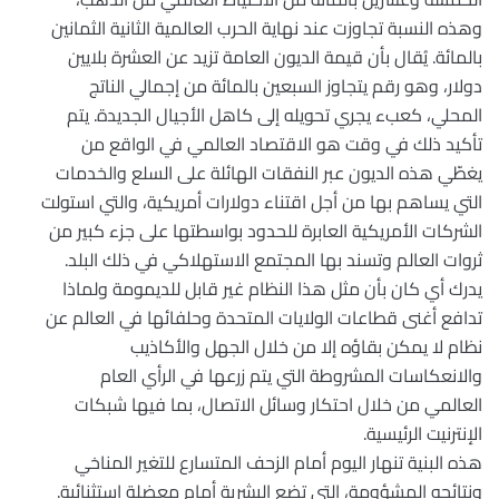
وهذه النسبة تجاوزت عند نهاية الحرب العالمية الثانية الثمانين
بالمائة. يُقال بأن قيمة الديون العامة تزيد عن العشرة بلايين
دولار، وهو رقم يتجاوز السبعين بالمائة من إجمالي الناتج
المحلي، كعبء يجري تحويله إلى كاهل الأجيال الجديدة. يتم
تأكيد ذلك في وقت هو الاقتصاد العالمي في الواقع من
يغطّي هذه الديون عبر النفقات الهائلة على السلع والخدمات
التي يساهم بها من أجل اقتناء دولارات أمريكية، والتي استولت
الشركات الأمريكية العابرة للحدود بواسطتها على جزء كبير من
ثروات العالم وتسند بها المجتمع الاستهلاكي في ذلك البلد.
يدرك أي كان بأن مثل هذا النظام غير قابل للديمومة ولماذا
تدافع أغنى قطاعات الولايات المتحدة وحلفائها في العالم عن
نظام لا يمكن بقاؤه إلا من خلال الجهل والأكاذيب
والانعكاسات المشروطة التي يتم زرعها في الرأي العام
العالمي من خلال احتكار وسائل الاتصال، بما فيها شبكات
الإنترنيت الرئيسية.
هذه البنية تنهار اليوم أمام الزحف المتسارع للتغير المناخي
ونتائجه المشؤومة، التي تضع البشرية أمام معضلة استثنائية.