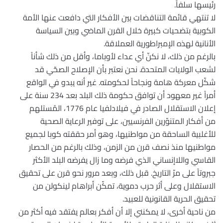
رئيسها سلفاً.
لا تنتهي قائمة التناقضات بين الأفكار التي دافعت عنها الأمة
الكوبية بتضحيات كبيرة خلال القرن الماضي وبين السياسة
الأنانية لهذه الإمبراطورية العملاقة.
بالرغم من ذلك، لا نكنّ أي عداء لأوباما، وأقل من ذلك شأناً
لشعب الولايات المتحدة. نحن نعتبر بأن الإصلاح الصحّي قد
شكّل معركة هامة ونجاحاً لحكومته. غير أنه يبدو في الواقع
أمراً غير معهود أن توافق حكومة ذلك البلد بعد 234 سنة على
إعلان الاستقلال الصادر في فيلادلفيا عام 1776، المُستلهم
من أفكار المتنوّرين الفرنسيين، على توفير الرعاية الصحية
للأغلبية الساحقة من مواطنيها، وهو أمر حققته كوبا لجميع
مواطنيها منذ نصف قرن من الزمن، وذلك بالرغم من الحصار
القاسي واللاإنساني الذي فرضه وما زال يفرضه البلد الأكثر
جبروتاً على مرّ التاريخ. قبل ذلك، وبعد مرور نحو قرن على تحقيق
الاستقلال وعلى أثر حرب دموية، تمكّن أبراهام لينكولن من
تحقيق الحرية القانونية للعبيد.
من ناحية أخرى، لا يمكنني إلا أن أفكر بعالم يفتقد فيه أكثر من