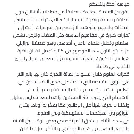
مياهه آخذة بالتسمُّم.
القوانين العلمية الجديدة -انطلاقاً من معادلات أنشتاين حول
الطاقة والمادة ونظرية الانفجار الكبير الذي تولّدت عنه ملايين
المجرّات والنجوم وغيرهما لا يُحصى من الفرضيات- أدت إلى
تغيّرات كبيرة في مفاهيم أساسية مثل الفضاء والزمن، تشغل
اهتمام وتحليل علماء الأديان. أحدهم، وهو صديقنا البرازيلي
فريه بيتو، تناول هذا الموضوع في كتابه “عمل الفنان: نظرة
هولستية للكون”، الذي تم تقديمه في المعرض الدولي الأخير
للكتاب في هافانا.
قفزات العلوم خلال السنوات المائة الأخيرة كان لها بالغ الأثر
على الرؤى التقليدية التي سادت على مدى آلاف السنين في
العلوم الاجتماعية، بما في ذلك الفلسفة وعلم الأديان.
الاهتمام الذي يعيره أكثر المفكرين نزاهة للمعارف ليس بقليل،
ولكننا لا نعرف شيئاً على الإطلاق عمّا يفكّر به أوباما بشأن
التواؤم بين المجتمعات الاستهلاكية وبين العلوم.
في هذه الأثناء، يستحق الأمر تخصيص بعض الوقت بين الفينة
والأخرى للتمعن في هذه المواضيع. وبالتأكيد فإن ذلك لن