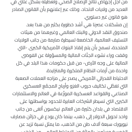
من أجل إجهاض نتائج الإصلاح الصحي وتعطيله بشكل علني في
العديد من ولايات الاتحاد، وذلك عبر إعلانهم بأن القانون الصادر
هو قانون غير دستوري.
إن مشكلات عصرنا هي أشد خطورة بكثير من هذا بعد.
صندوق النقد الدولي والبنك العالمي وغيرهما من هيئات
التسليف العالمية، الخاضعة لسيطرة صارمة من جانب الولايات
المتحدة، تسمح بأن يتم إنقاذ البنوك الأمريكية الكبرى -التي
وقفت وراء نشوء الجنّات المالية والمسؤولة عن الفوضى
المالية على وجه الأرض- من قبل حكومات هذا البلد في كل
واحدة من أزمات النظام المتكررة والمتزايدة.
الاحتياط الفدرالي الأمريكي يصدر على مزاجه العملات الصعبة
التي تغطّي تكاليف حروب الغزو وأرباح المجمّع العسكري
الصناعي والقواعد العسكرية الموزّعة في العالم والاستثمارات
الكبرى التي تسيطر الشركات العابرة للحدود بواسطتها على
الاقتصاد في بلدان كثيرة من العالم. نيكسون ألغى من جانب
واحد تحويل الدولار إلى ذهب، بينما كان يودع في خزائن مصارف
نيويورك سبعة آلاف طن من الذهب، ما يمثل نسبة تزيد عن
الخمسة وعشرين بالمائة من الاحتياط العالمي من الذهب،