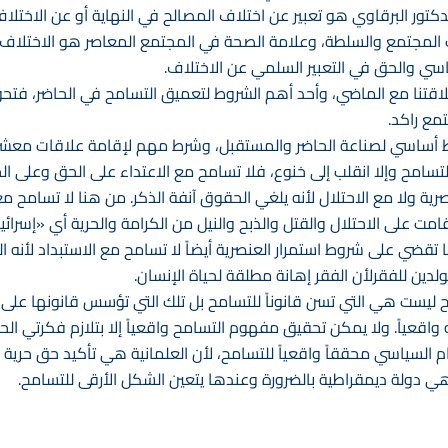
تور البرقاوي هو تعبير عن اختلاف المصالح في النهاية أو عن الاختلا
ت المجتمع والسلطة، وعلامة الصحة في المجتمع المعاصر هو الاختلا
سي والحق في التعبير السلمي عن الاختلاف. ‏
قتنا مع الماضي، وأحد أهم الشروط لتعميق التسامح في الحاضر، فتح
ع راكد. ‏
ط أساسي لصناعة الحاضر والمستقبل، وشرط مهم لإقامة علاقات معشري
لتسامح وإلا انقلب إلى خنوع، فلا تسامح مع الاعتداء على الحق وعلى الح
رية ولا مع الاحتلال لأنه يلغي الحقوق آنفة الذكر. من هنا لا تسامح م
امت على الاحتلال والقتل والذبح والنيل من الكرامة والحرية أي «إسر
تقضي على شروط استمرار العنصرية أيضاً لا تسامح مع الاستبداد لأنه العد
ن للفقرلأن الفقر إهانة مطلقة لحياة الإنسان. ‏
ليست هي التي تسن قانوناً للتسامح بل تلك التي تؤسس قانونها على ا
واقعياً. ولا يمكن تحقيق مفهوم التسامح واقعياً إلا بتلازم فكرتي ال
 السياسي محققاً واقعياً للتسامح، لأن العلمانية هي تأكيد حق حرية
 هي دولة ديمقراطية بالضرورة وعندها يتعين الشكل الأرقى للتسامح. ‏