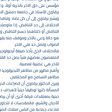
مؤسس على حق الآخر بالحرية أولاً، وعل
برقاوي الأستاذ في جامعة دمشق الاخ
ويشير برقاوي إلى أن كل تضاد وتناق
الاختلاف إلى حد التناقض، إذا ماوصلت 
التناقض أو كلتاهما حسم التناقض واق
هو حالة وعي بالآخر وموقف منه يقوما
الصواب وتصل حد نفي الآخر. ‏
فالاختلاف الذي يأخذ صيغة أيديولوجي
المتعصبون بعضهم نفياً يصل حد القتل
للآخر هي عصبية تعصبية. ‏
وأهم مظهر من مظاهر الأيديولوجيا ال
مظاهر التسامح مع المختلفين. ‏
ويرى الدكتور برقاوي أن الصراعات الد
المسألة كلها توظيفاً دينياً لأهداف 
دينية بمعتقدات فرقة أخرى أو أن يرضى
الأديان والشيع، فالمقدسات لا تتحاور أ
فادعاء جماعة من الناس امتلاك الصو