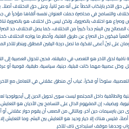
ى حق الآخر بارتكاب الخطأ على أنه صح ثانياً، وعلى حق الاختلاف أصلاً.
تلاف والتسامح في محاضرة حملت العنوان نفسه ألقاها مؤخراً في جمع
ض وصراع هو اختلاف بالضرورة.. ولكن ليس كل اختلاف هو بالضرورة تن
المصالح بين البشر حداً كبيراً من الاختلاف، كما يصل الاختلاف حد الص
عياً فيكون حل الصراع عن طريق الغلبة، وأخطر ما يواجه الاختلاف ك
ن على تبنّ أعمى لفكرة ما تصل درجة اليقين المطلق وينظر للآخر المخ
ة نافية لحق الآخر هو التعصب في حقيقته، فحين تتحول العصبية إلى ا
. وكل عصبية مهما كانت قبلية، دينية، سياسية، طبقية، قومية أو عرفية
تعصبية، سلوكاً أو فكراً، غياب أي منطق عقلاني في التعامل مع الآخر،
ينية والطائفية داخل المجتمع ليست سوى تحويل الدين إلى أيديولوجيا تع
دنيوية. ويضيف: إن المفهوم الدال على التسامح بين الأديان هو التعايش
 دين بترسيمات دين آخر، وبالتالي من الصعب أن يقوم حوار عقلاني أو أي
صلاً، فليس هناك إلا خيار وحيد هو التعايش بين البشر، وما التعايش إلا ال
اب وحدها موقف استبدادي ناف للآخر. ‏