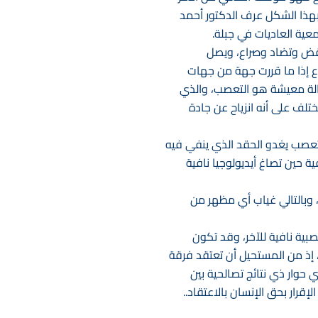
. بهذا الشكل عرف الدكتور أحمد
ية العاديات في جبلة.
اقض وتضاد وصراع، ويصل
راع إذا ما قررت جهة من جهات
حالة معيشة هو التعصب، والذي
تلف على أنه انزياح عن جادة
لتعصب يغدو الحقد الذي ينفي فيه
 حين تصاغ أيديولوجيا نافية
 وبالتالي غياب أي مظهر من
صبية نافية للآخر، وقد تكون
، إذ من المستحيل أن تعتقد فرقة
 حوار ذي نتائج تصالحية بين
إقرار بحق الإنسان بالاعتقاد..