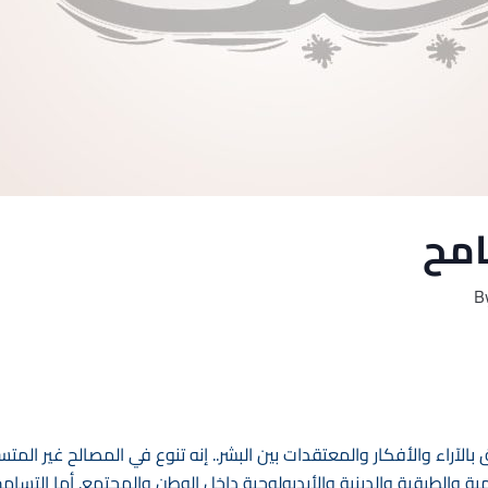
امح
B
الآراء والأفكار والمعتقدات بين البشر.. إنه تنوع في المصالح غير المت
قومية والطبقية والدينية والأيديولوجية داخل الوطن والمجتمع. أما الت