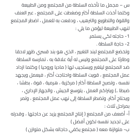
س – مجمل ما تأخذه السلطة من المجتمع ومن الطبيعة
وكلما أخذت السلطة أكثر وضغطت على المجتمع ، عبر العنف
والقوة والتطويع والترهيب ، ودفعت به للعمل ، اضطر المجتمع
لنهب الطبيعة ليؤمن ما يلي :
1- حاجته لكي يستمر.
2- حاجة السلطة .
وتخضع المجتمع لبند التغيير ، الذي هو بند قسري ظهر لاحقا
وطارئا على المجتمع وليس له أية علاقة به ، تمارسه السلطة
ضد المجتمع ليتغير ويستجيب لها ( ماديا وروحيا ) وكلما ازداد
عمل المجتمع ، قويت السلطة واحتاجت أكثر ، فيعمل ويجهد
نفسه ، وتصبح السلطة أكثر ( مركزية ، هرمية ، قوة ، بطشا ،
ضبطا ..) ويتراكم العمل ، يتوسع الجيش ، والجهاز الإداري ،
ويحتاج أكثر، وتضطر السلطة إلى نهب عمل المجتمع ، وتمر
بمراحل ثلاث :
أ‌- أضعف من المجتمع ( إنتاج المجتمع يزيد عن حاجتها ، وقدرته
على تجديد نفسه تكون أفضل )
ب‌- متوازنة معه ( مجتمع يكفي حاجاته بشكل متوازن )