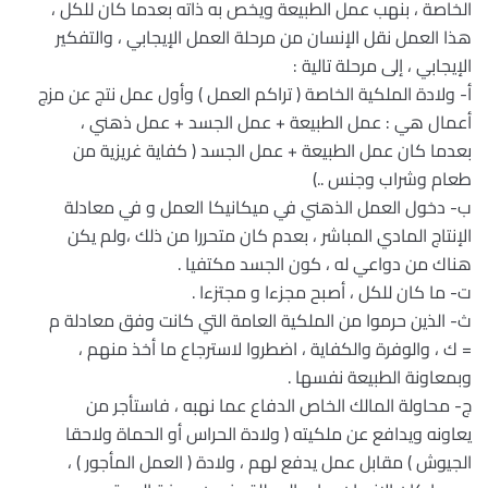
الخاصة ، بنهب عمل الطبيعة ويخص به ذاته بعدما كان للكل ،
هذا العمل نقل الإنسان من مرحلة العمل الإيجابي ، والتفكير
الإيجابي ، إلى مرحلة تالية :
أ‌- ولادة الملكية الخاصة ( تراكم العمل ) وأول عمل نتج عن مزج
أعمال هي : عمل الطبيعة + عمل الجسد + عمل ذهني ،
بعدما كان عمل الطبيعة + عمل الجسد ( كفاية غريزية من
طعام وشراب وجنس ..)
ب‌- دخول العمل الذهني في ميكانيكا العمل و في معادلة
الإنتاج المادي المباشر ، بعدم كان متحررا من ذلك ،ولم يكن
هناك من دواعي له ، كون الجسد مكتفيا .
ت‌- ما كان للكل ، أصبح مجزءا و مجتزءا .
ث‌- الذين حرموا من الملكية العامة التي كانت وفق معادلة م
= ك ، والوفرة والكفاية ، اضطروا لاسترجاع ما أخذ منهم ،
وبمعاونة الطبيعة نفسها .
ج‌- محاولة المالك الخاص الدفاع عما نهبه ، فاستأجر من
يعاونه ويدافع عن ملكيته ( ولادة الحراس أو الحماة ولاحقا
الجيوش ) مقابل عمل يدفع لهم ، ولادة ( العمل المأجور ) ،