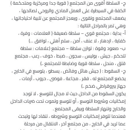
ج- السلطة أقوى من المجتمع ( قوية جدا ومركزية ومتحكمة )
الكفة في السيطرة على العمل المادي والروحي لصالحها ،
يضعف المجتمع وتقوى ، ويعجز المجتمع عن تلبية احتياجاتها ،
وهي تمر بالمراحل التالية :
أ- بداية : مجتمع قوي – سلطة ضعيفة ( العلامات : وفرة ،
كفاية ، ازدهار ، لا عنف ، أمن ، سلم أهلي ، توافق …)
ب- صعود وقوة : توازن سلطة – مجتمع (علامات : سلطة
تتحكم ، جيش ، بوليس ، سجون ، ضبط ، خوف ، رعب ، مجتمع
قلق ، منحل ، سلطة قوية وضابطة للمجتمع ..)
ج- السقوط : ( جيش هائل وفائض ، يسطو ، يتوسع في الخارج ،
يخضع المجتمع له ، فقر ، مجاعة ، فوضى ، حروب ، أزمات ،
جهاز بيروقراطي ضخم ..)
يكون السقوط من الداخل حيث لا مجال للتوسع ، لا توجد
إمكانيات وشروط التوسع ، أو تتوسع وتموت تحت ضربات الداخل
والخارج وتنهار السلطة ويبقى المجتمع .
فعندما تتوفر إمكانيات التوسع وشروطه ، تنقاد لها وتبحث
عما تريد في الخارج ، من مجتمع آخر ، الانتقال من مرحلة