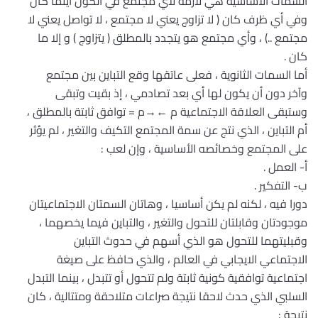
السمات الأساسية هي لازمة لأي مجتمع في الكون أينما كان
وفي أي ظرف كان ( لا تزاوج يعني لا مجتمع ، لا تواصل يعني لا
مجتمع ..) ، وأي مجتمع هو يتجدد بالمطلق ( يتزاوج ) و إلا ما
كان .
أما السمات الثانوية ، فعلى عاتقها وقع التباين بين مجتمع
وآخر دون أن يكون لها أي بعد تصادمي ، إذ بقيت وتبقى
وستبقى العلاقة الاجتماعية م ←→م = توافق ثابتة بالمطلق ،
أم التباين ، الذي نتج عن سمة المجتمع التكيف والتغير ، لم يؤثر
على المجتمع وخصائصه الأساسية ، وإن لعب :
أ- العمل .
ب- التفكير .
دورا فيه ، لكنه لم يكن أساسيا ، وهاتان السمتان الاجتماعيتان
موجودتان وقابلتان للتحول والتغير ، والتباين فيما يخصهما ،
وقبليتهما للتحول هو الذي أسهم في حدوث التباين
الاجتماعي الايجابي في العالم ، والذي حافظ على صيغة
اجتماعية توافقية كونية ثابتة ولم تتحول أو تتبدل ، بينما التبدل
السلبي الذي حدث لاحقا نتيجة صراعات متلاحقة ومتتالية ، كان
نتيجة :