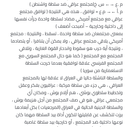
م .ع →← س. خ(مجتمع عراقي ضد سلطة واشنطن )
م .أ ←→ م.ع = توافق ، هذه هي النتيجة ( توافق مجتمع
عراقي مع مجتمع أمريكي مضاد لسلطة واحدة جزأت نفسها
إلى داخلية وخارجية – أصبحت أضعف )
بمعنى مجتمعان ضد سلطة واحدة ، تسقط ، والنتيجة : مجتمع
أمريكي يلاقي مجتمع عراقي ، ولا يمكن أن يتنافرا ، أو يتصادما
، ونتيجة أية حرب هو سقوط واندحار القوة الغازية ، وتلاقي
المجتمع مع المجتمع ( كما هو حال المجتمع السوري مع
المجتمع الفرنسي علاقة توافقية بعدما خرجت السلطة
الاستعمارية من سوريا )
والسلطة الناشئة حاليا في العراق لا علاقة لها بالمجتمع
العراقي ، هي جزء من سلطة مركبة : عراقيون بفكر وعقل
وتخطيط سلطوي بوشي ، هم أزلام بوش ، ومكان أي
مجتمعي عراقي هو في صف المجتمع من أجل هزيمة بوش ،
والسلطة الدينية الحالية في العراق (المرجعيات ) بكل أبعادها
برزت لتكشف عن قابليتها لتكون أداة بيد السلطة مهما كان
نوعها داخلية ضد المجتمع ، أو خارجية بيد سلطة غاصبة