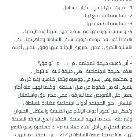
1- عجزها عن الإنتاج – كيان متطفل .
2- مقاومة المجتمع لها .
3- مقاومة الطبيعة لها .
4- وأسباب ثانوية كهجوم سلطة أخرى عليها وتحطيمها .
هكذا أكون قد عرضت كيفية تشكل السلطة وماهيتها ، لكن
الأسئلة الأخرى ، فمن الضروري الإجابة عنها وفق التحليل أعلاه
:
– أين ذهبت صيغة المجتمع : م ←→ م= توافق؟
هذه الصيغة الاجتماعية ، هي صيغة ثابتة ، لا تتبدل ،
والمجتمع يبقى يسير في جوهره ويتغير ظاهريا رغم كل ما
يتعرض له من ضغوط من قبل السلطة ، وكلما نهبت منه أكثر
يعمل على التعويض عما تسرقه ، ففي عصر الرق واستغلال
الإنسان ، طور المجتمع أدوات اجتماعية مضادة للسلطة ،
وتمكن من تطوير أدوات الإنتاج من الطبيعة واستغلال الحيوان
وغير ذلك ، لسد ما تنهبه السلطة ، المقدار الذي تسرقه السلطة
يضطر للعمل من أجل أبقاء معادلته م= ك مستمرة وهو خاضع
لها ، ويواجه بها صيغة السلطة م ≠ ك – س ، بمقدار ما تنهب ،