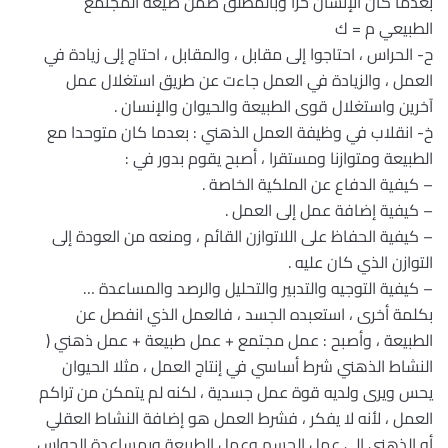
بعدما كان الإنسان حرا وبالمطلق ضمن صيغة المجتمع
الطبيعي م = ك
ح‌- الحراس ، احتاجوا إلى مقابل ، والمقابل ، احتاج إلى زيادة في
العمل ، والزيادة في العمل جاءت عن طريق استغلال عمل
آخرين واستغلال قوى الطبيعة والحيوان والإنسان .
خ‌- انقلاب في وظيفة العمل الذهني : بعدما كان متوحدا مع
الطبيعة ومتوازنا ومستقرا ، أصبح يقوم بدور في :
– كيفية الدفاع عن الملكية الخاصة .
– كيفية إضافة عمل إلى العمل .
– كيفية الحفاظ على اللاتوازن القائم ، ومنعه من العودة إلى
التوازن الذي كان عليه .
– كيفية التوجيه والتدبير والتحليل والرصد والمساعدة …
بكلمة أخرى ، استعبده الجسد ، فالعمل الذي انفصل عن
الطبيعة ، وأصبح : عمل مجتمع + عمل طبيعة + عمل ذهني (
النشاط الذهني شرط أساسي في إنتاج العمل ، مثلا الحيوان
يحس ويرى ولديه قوة عمل جسدية ، لكنه لم يتمكن من تراكم
العمل ، لأنه لا يفكر ، فشرط العمل هو إضافة النشاط العقلي
أو الذهني إلى عمل الجسم وعمل الطبيعة وبمساعدة الحواس