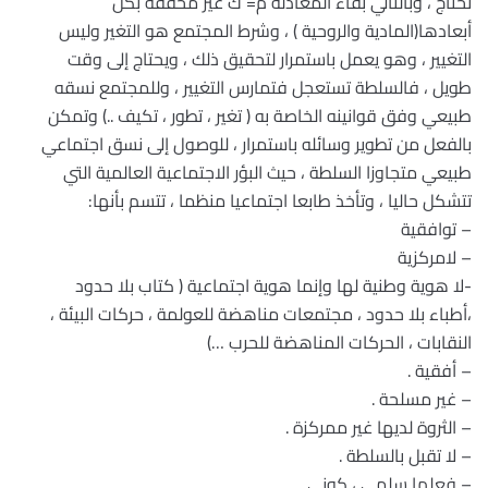
تحتاج ، وبالتالي بقاء المعادلة م= ك غير محققة بكل
أبعادها(المادية والروحية ) ، وشرط المجتمع هو التغير وليس
التغيير ، وهو يعمل باستمرار لتحقيق ذلك ، ويحتاج إلى وقت
طويل ، فالسلطة تستعجل فتمارس التغيير ، وللمجتمع نسقه
طبيعي وفق قوانينه الخاصة به ( تغير ، تطور ، تكيف ..) وتمكن
بالفعل من تطوير وسائله باستمرار ، للوصول إلى نسق اجتماعي
طبيعي متجاوزا السلطة ، حيث البؤر الاجتماعية العالمية التي
تتشكل حاليا ، وتأخذ طابعا اجتماعيا منظما ، تتسم بأنها:
– توافقية
– لامركزية
-لا هوية وطنية لها وإنما هوية اجتماعية ( كتاب بلا حدود
،أطباء بلا حدود ، مجتمعات مناهضة للعولمة ، حركات البيئة ،
النقابات ، الحركات المناهضة للحرب …)
– أفقية .
– غير مسلحة .
– الثروة لديها غير ممركزة .
– لا تقبل بالسلطة .
– فعلها سلمي ، كوني .