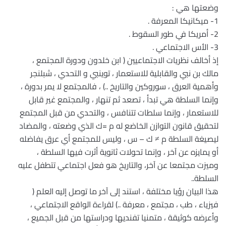
وضعتها هي :
1- ميكانيكا المعرفة .
2- أمريكا في طور السقوط .
3- الأس الاجتماعي .
إذ أخالف نظريات الاجتماعيين ( ابن خلدون ودورة المجتمع ،
مالك بن نبي والقابلية للاستعمار ، توينبي و التحدي ، شبلنجر
وأهمية العرق ، سوروكين والتاريخ ..) ، فالمجتمع لا يمر بدورة ،
وإنما السلطة هي تبدأ ، تصعد ثم تنهار ، والمجتمع غير قابل
للاستعمار ، وإنما سلطات تتنافس ، والتحدي من قبل المجتمع
لتحقيق قانون التوازن الخاضع له م =ك الذي وضعته ، والمضاد
ليصيغة السلطة م ≠ ك – س ، وليس للمجتمع أي عرق يفاضله
أو يمايزه عن آخر ، وإنما تحولات ثانوية أثرت فيها السلطة ،
وميزت مجتمعا عن آخر، والتاريخ هو فعل اجتماعي تتطفل عليه
السلطة..
هذا البيان رؤيا مختلفة ، استند إلى آخر ما توصل إليه العلم (
فيزياء ، طب ، مجتمع ، معرفة ..) لقراءة الواقع الاجتماعي ،
وأعرضه كوثيقة ، متمنيا تفنديها ودراستها من قبل الجميع ،