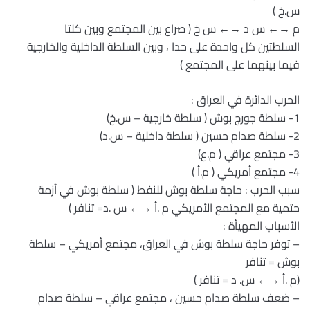
س.خ )
م →← س د →← س خ ( صراع بين المجتمع وبين كلتا
السلطتين كل واحدة على حدا ، وبين السلطة الداخلية والخارجية
فيما بينهما على المجتمع )
الحرب الدائرة في العراق :
1- سلطة جورج بوش ( سلطة خارجية – س.خ)
2- سلطة صدام حسين ( سلطة داخلية – س.د)
3- مجتمع عراقي ( م.ع)
4- مجتمع أمريكي ( م.أ )
سبب الحرب : حاجة سلطة بوش للنفط ( سلطة بوش في أزمة
حتمية مع المجتمع الأمريكي م .أ →← س .د= تنافر )
الأسباب المهيأة :
– توفر حاجة سلطة بوش في العراق، مجتمع أمريكي – سلطة
بوش = تنافر
(م .أ →← س. د = تنافر )
– ضعف سلطة صدام حسين ، مجتمع عراقي – سلطة صدام