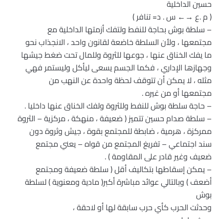
حسين الداخلية
( م .ع →← س . د= تنافر )
– سلطة بوش بحاجة للنفط ولتفك أزمتها الداخلية مع
مجتمعها ، ولأن السلطة خاضعة لقانون واحد ، الانجذاب نحو
ما يفك الخناق عنها ، جوعها للثروة وللمال تحت ضغط جيشها
وجهازها الإداري ، فكما الجسم يسعى ليأكل وليستمر فهي
مثله ، لا يمكن أن تتوقف لحظة واحدة عن النهب من
مجتمعها أو من غيره .
– حاجة سلطة بوش للنفط وللثروة ولفك الخناق عنها داخليا .
– سلطة صدام حسين تتميز ( ضعيفة ، منهكة ، مركزية – الثروة
ممركزة ، هرمية ، ضابطة للمجتمع بقوة ، جيش وثروة دون
سند اجتماعي – تفريغ المجتمع من قواه – يعني مجتمع
ضعيف وغير قادر على المقاومة ) .
– يمكن إسقاطها بتكاليف أقل ( سلطة ضعيفة ومجتمع
أضعف ) وبالتالي عوائد مباشرة أكبر( مادية ومعنوية ) لسلطة
بوش
وحدثت الحرب كأي حرب سابقة لها أو لاحقة ،