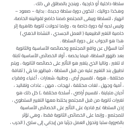
سلطة داخلية أو خارجية ، وينجح بالمطلق في ذلك .
وهكذا دواليك : لتكون دورة سلطة جديدة : بداية – صعود –
انهيار ، للسلطة ويبقى المجتمع ضمنا خاضع لقوانينه الخاصة،
وليس لديه أية دورة خاصة به ، وإنما تحولات ثانوية ظاهرية إثر
خاصية التغير الطبيعية ( العمل الجسدي ، النشاط الذهني )
هذا هو الجواب على دورة السلطة .
أما السؤال عن واقع المجتمع وخصائصه الأساسية والثانوية
بعد ظهور السلطة، فيما يخصه ، أولا الخصائص الأساسية ثابتة
لا تتغير ، وتاليا الذي يتغير هو التأثير على خصائصه الثانوية ، ويتم
تطبيق بند التغيير عليه من قبل السلطة ، فيظهر ما يلي ( ثقافة
مختلفة ، هوية ، تقسيم أرض ، وطنية ،شعارات ، أغنياء وفقراء
، أمية وجهل ، لغات مختلفة ، لهجات ، مهن ، عادات وتقاليد ،
أديان متباينة ، تقسيم أراضي ، أسلحة مختلفة ..) كل ذلك هو
تغيرات ثانوية من قبل المجتمع يختلط معها التغيير السلطوي ،
إذن السلطة غير قادرة على التأثير على الخصائص الأساسية
للمجتمع ، وإنما على الخصائص الثانوية فقط ، وهي تؤثر
بالضرورة سلبا وتحول العمل جزئيا من إيجابي إلى سلبي ( الحرب ،