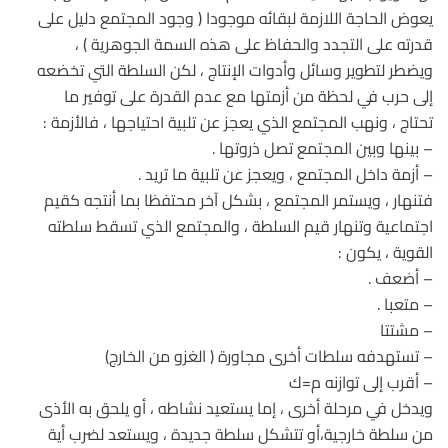
يعوض الحاجة اللازمة لبقائه موجودا ( وجود المجتمع دليل على
قدرته على التجدد والحفاظ على هذه السمة الجوهرية ) ،
ويضطر لتطوير وسائل وأدوات الإنتاج ، لكن السلطة التي تخضعه
إلى حرب في لحظة من أزمتها مع عدم القدرة على توفير ما
تحتاج ، ونهب المجتمع الذي يعجز عن تلبية احتياجها ، فالأزمة :
– بينها وبين المجتمع تصل ذروتها .
– أزمة داخل المجتمع ، ويعجز عن تلبية ما تريد .
فتنهار ، ويستمر المجتمع ، بشكل آخر محتفظا بما أنتجه كقيم
اجتماعية وتنهار قيم السلطة ، والمجتمع الذي تسقط سلطته
القوية ، يكون :
– أضعف .
– متعبا .
– مشتتا
– تستهدفه سلطات أخرى مجاورة ( الغزو من الخارج)
– أقرب إلى توازنه م=ك
ويدخل في مرحلة أخرى ، إما يستعيد نشاطه ، أو يلحق به الأذى
من سلطة خارجية،أو تتشكل سلطة جديدة ، ويستعد لضرب أية