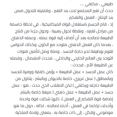
طبيعي ، مكتفي ….
حدث أن تغير المجتمع تحت بند التغير ، وقابليته للتحول ضمن
بند الإنتاج : العمل والتفكير .
إذ ، قام الجسم باستغلال قواه الميكانيكية ، في لحظة حاسمة
من مراحل تغيره ، ونقطة تحول رهيبة ، وحول جزءا من مُنتج
الطبيعة لصالحه بعد أن أضاف إليه قوة عمله ، وعمله الذهني
، بعدما كان العمل الذهني متوحد مع الكون، وكذلك الحواس
تقوم بوظيفة تدبر حاجة الجسد ، وصلة وصل لتأمين قنوات
التوحد بين العالم الخارجي والداخلي ، فحدث الانفصال ، وفصله
عن الطبيعة الأم ، فحدث :
كان عمل الجسد + عمل الطبيعة = يؤمن كفاية ووفرة للجسد
وبالمطلق ( عمل غريزي، خاصة بالحيوان وبالبشر ، يتناول من
الطبيعة حاجته ويكتفي ) لكن الانقلاب الذي حدث ، هو : عمل
جسد + عمل الطبيعة + عمل ذهني ( صيغة خاصة بالبشر،
إضافة قوة التفكير إلى العمل )، كلها شكلت قوة واحدة
وأحدثت تراكما في العمل ، أخذه لصالحه ، لذاته ، حول ما هو
موضوعي وللكل ، إلى ذات خاصة به ، بمعنى ولادة الملكية