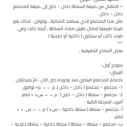
– الانتقال من صيغة السلطة داخل – خارج إلى صيغة المجتمع
داخل – داخل .
مثل هذا المجتمع الذي يستعيد المبادرة ، ويتوازن ، فذلك هو
نتيجة طبيعية لنضال طويل مضاد للسلطة ، أينما كانت وفي
ظرف كانت أو ستكون ( داخلية أو خارجية )
***
بعض النماذج التطبيقية :
نموذج أول :
العراق-
باختصار المجتمع البشري منذ وجوده حتى الآن ، مرَّ بمرحلتين :
1- مجتمع – مجتمع ( داخل – داخل ). م ←→ م= توافق
2- مجتمع – سلطة ( داخل – خارج ) . م →← س.د = تنافر
أفرزت المرحلة الثانية :
أ- مجتمع – سلطة ( سلطة داخلية – س.د ) م →← س . د =
تنافر
ب- مجتمع – سلطة – سلطة ( سلطة داخلية – سلطة خارجية –