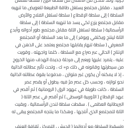
جزئيا، وقد تمكن من الانتقال من سلطة الرق ( سلطة تستغل
العبيد ، مقابل مجتمع يستغل طاقة الطبيعة لتعويض ما تنهبه
السلطة ) إلى سلطة الإقطاع ( سلطة تستغل الفلاح والأرض
مقابل مجتمع يزرع لكي يسد ما تنهبه السلطة ) إلى سلطة
الرأسمالية ( سلطة تستغل الآلة مقابل مجتمع طور أدواته وأبدع
الآلة لينتج ويكتفي ويوفر ) إلى ما بعد السلطة أو المجتمع
المعرفي ( سلطة تنهار يقابلها مجتمع يعتمد على الذهن في
الإنتاج ) الحالي عبر صراع مع السلطة ، كلما واجهته ، وقويت
عليه ، يتمرد عليها ويعبر إلى مرحلة جديدة الهدف منها الخروج
من سيطرتها وقانونه في ذلك م= ك ، وتحت تأثير عطالته الذاتية
، إذ لا يمكنه أن يكون غير متوازن ، مدفوعا بقوة عطالته الذاتية
نحو توازنه ، وحسب كل عصر مرّ فيه ،يطول أو يقصر عمر
السلطة ، كانت طويلة في عهود الرق ( الرومانية ) ثم أقصر في
عهد الإقطاع ( الأوربية الوسطى ) ثم أقصر في عصر الآلة (
البريطانية العظمى ) . سقطت سلطة لندن الرأسمالية ، وبقيت
الآلة للمجتمع الذي أنتجها ، وهكذا ما ينتجه المجتمع يبقى له
.
وتسقط السلطة مع أدواتها ( الجيش ، التمركز ، ثقافة العنف