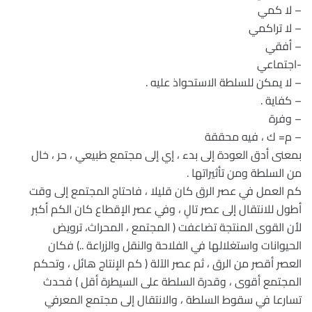
– لا كمي
– لا تراكمي
– أفقي
-اجتماعي
– لا يمكن للسلطة الاستحواذ عليه .
– كفاية .
– وفرة
– م= ك ، فيه محققة
بمعنى أدق العودة إلى بدء ، إي إلى مجتمع طبيعي ، حر ، خال
من السلطة ومن تأثيراتها .
كم العمل في عصر الرق كان قليلا ، فاحتاج المجتمع إلى وقت
أطول للانتقال إلى عصر تالٍ ، وفي عصر الإقطاع كان الكم أكبر
لأن القوى المنتجة تضاعفت ( المجتمع ، المحراث، ترويض
الحيوانات واستغلالها في الفلاحة والنقل والزراعة ..) فكان
العصر أقصر من الرق ، ثم عصر الآلة ( كم الإنتاج هائل ، وتحكم
المجتمع أقوى ، وقدرة السلطة على السيطرة أقل ) فحدث
تسارعا في سقوط السلطة ، والانتقال إلى مجتمع المعرفي