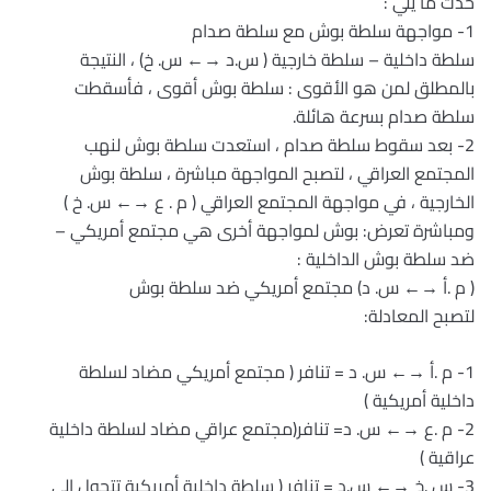
حدث ما يلي :
1- مواجهة سلطة بوش مع سلطة صدام
سلطة داخلية – سلطة خارجية ( س.د →← س. خ) ، النتيجة
بالمطلق لمن هو الأقوى : سلطة بوش أقوى ، فأسقطت
سلطة صدام بسرعة هائلة.
2- بعد سقوط سلطة صدام ، استعدت سلطة بوش لنهب
المجتمع العراقي ، لتصبح المواجهة مباشرة ، سلطة بوش
الخارجية ، في مواجهة المجتمع العراقي ( م . ع →← س. خ )
ومباشرة تعرض: بوش لمواجهة أخرى هي مجتمع أمريكي –
ضد سلطة بوش الداخلية :
( م .أ →← س. د) مجتمع أمريكي ضد سلطة بوش
لتصبح المعادلة:
1- م .أ →← س. د = تنافر ( مجتمع أمريكي مضاد لسلطة
داخلية أمريكية )
2- م .ع →← س. د= تنافر(مجتمع عراقي مضاد لسلطة داخلية
عراقية )
3- س .خ →← س.د = تنافر ( سلطة داخلية أمريكية تتحول إلى