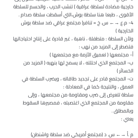
خارجية مضادة لسلطة عراقية ) تنشب الحرب ، والحسم للسلطة
الأقوى ، طبعا هنا سلطة بوش،التي أسقطت سلطة صدام .
4- م.ع →← س. خ = تنافر( مجتمع عراقي ضد سلطة بوش
الخارجية )
ولأن السلطة : متطفلة ، ناهبة ، غير قادرة على إنتاج احتياجاتها
فتضطر إلى المزيد من نهب :
أ‌- مجتمعها ( تعميق الأزمة مع مجتمعها )
ب‌- المجتمع الذي احتلته ، لا يسمح لها بنهبه ( المزيد من
الخسائر )
ت‌- المجتمع قادر على تجديد طاقاته ، ويضرب السلطة في
العمق ، والنتيجة كما في المعادلة :
سلطة تتعرض إلى ضرب ومقاومة من مجتمعها ، وإلى
مقاومة من المجتمع الذي اغتصبته ، فمصيرها السقوط
وبالمطلق .
يعني :
م .أ →← س. د (مجتمع أمريكي ضد سلطة واشنطن)