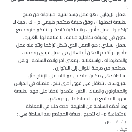
)
العمل الإيجابي : هو عمل جسد لتلبية احتياجاته من منتج
الطبيعة (عملها ) ، وفق صيغة مجتمع طبيعي م = ك ، حيث لا
تراكم ولا عمل مأجور ، ولا ملكية خاصة، والتفكير متوحد مع
الكون في وظيفة تكاملية خلاقة ، لا علاقة لها بالغريزة .
العمل السلبي : هو العمل الذي شكل تراكما ونتج عنه عمل
مأجور ، وأقحم الذهن أو العقل في عمل غريزي ودعمه ،
والتخطيط له ، واستغلاله ، بمعنى آخر ولادة السلطة ، ونقل
المجتمع من مرحلة التوازن إلى اللاتوازن .
السلطة : هي مكون متطفل غير قادر على الإنتاج مثل
الفيروسات ، تتطفل على قوى أخرى تنتج ، متمثلة في الحراس
والمعاونون والملاك ، الذين اعتمدوا لاحقا على جهد الطبيعة
وجهد المجتمع في الحفاظ على وجودهم .
وما أخذته السلطة من الطبيعة أحدث خللا في المعادلة
الاجتماعية م= ك لتصبح ، صيغة المجتمع بعد السلطة هي :
م ≠ ك – س
حيث :