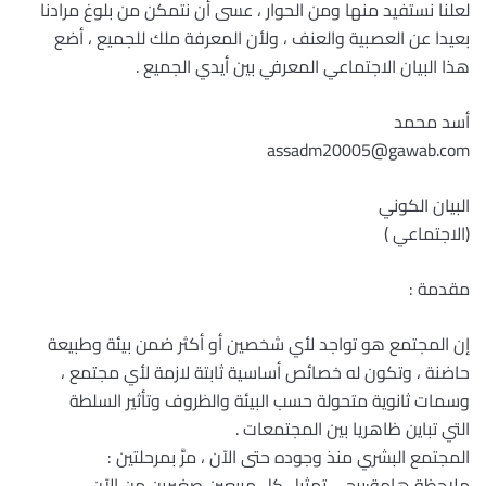
لعلنا نستفيد منها ومن الحوار ، عسى أن نتمكن من بلوغ مرادنا
بعيدا عن العصبية والعنف ، ولأن المعرفة ملك للجميع ، أضع
هذا البيان الاجتماعي المعرفي بين أيدي الجميع .
أسد محمد
assadm20005@gawab.com
البيان الكوني
(الاجتماعي )
مقدمة :
إن المجتمع هو تواجد لأي شخصين أو أكثر ضمن بيئة وطبيعة
حاضنة ، وتكون له خصائص أساسية ثابتة لازمة لأي مجتمع ،
وسمات ثانوية متحولة حسب البيئة والظروف وتأثير السلطة
التي تباين ظاهريا بين المجتمعات .
المجتمع البشري منذ وجوده حتى الآن ، مرَّ بمرحلتين :
ملاحظة هامة:يرجى تمثيل كل مربعين صغيرين من الآن