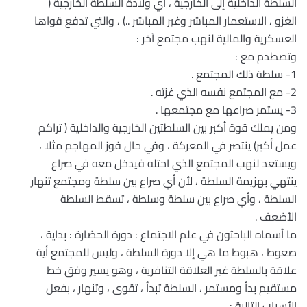
السلطة الداخلية إلى الخارجية ، أي ولادة السلطة الخارجية (
الغزو ، الاستعمار المباشر وغير المباشر ..) ، والتي تدفع قواها
العسكرية والمالية لنهب مجتمع آخر :
وتصطدم مع :
1- سلطة ذلك المجتمع .
2- مع المجتمع نفسه الذي غزته .
3- يستمر صراعها مع مجتمعها .
ومن يملك قوة أكبر بين السلطتين الخارجية والداخلية ( تراكم
عمل أكبر) ينتصر في المعركة ، وفي حال فوز المهاجم مثلا ،
ويستعد لنهب المجتمع الذي احتله فيدخل معه في صراع
ينتهي بهزيمة السلطة ، لأن أي صراع بين سلطة ومجتمع تنهار
السلطة ، وأي صراع بين سلطة وسلطة ، تسقط السلطة
الأضعف .
ما أسماه الباحثون في علم الاجتماع : دورة الحضارة : بداية ،
صعوط ، هبوط ما هي إلا دورة السلطة ، وليس للمجتمع أية
علاقة بالسلطة غير العلاقة التنافرية ، وهو يسير وفق خط
مستقيم بدأ ومستمر ، السلطة تبدأ ، تقوى ، وتنهار ، بفعل
الأسباب التالية :