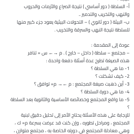
أ‌- السلطة ( دور أساسي ) نتيجة الصراع والأزمات والحروب
والنهب والتخريب والتدمير ..
ب‌- البيئة ( دور ثانوي ) – التحولات البيئية يعود جزء كبير منها
للسلطة نتيجة النهب والسرقة والتخريب .
عودة إلى المقدمة :
– مجتمع – سلطة ( داخل – خارج ) . م →← س = تنافر
هذه الصيغة تطرح عدة أسئلة دفعة واحدة :
1- ما هي السلطة ؟
2- كيف تشكلت ؟
3- أين ذهبت صيغة المجتمع : م ←→ م= توافق ؟
4- ما هي دورة السلطة ؟
5- ما واقع المجتمع وخصائصه الأساسية والثانوية بعد السلطة
؟
للإجابة على هذه الأسئلة يحتاج الأمر إلى تحليل دقيق لبنية
المجتمع ، ومراحل تطوره ، وإن كنت قد عرضت بسرعة م= ك ،
وهي معادلة المجتمع في دورته الخاصة به ، مجتمع متوازن ،