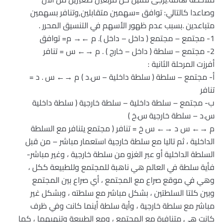
وصاعدا كالتالي: توافق =سهمين متقابلين,وتنافر بسهمين
متباعدين .بسبب عدم ظهور الأسهم في التنسيق المحرر .
1- مجتمع – مجتمع ( داخل – داخل ). م ←→ م= توافق
2- مجتمع – سلطة ( داخل – خارج ) . م →← س = تنافر
أفرزت المرحلة الثانية :
أ- مجتمع – سلطة ( سلطة داخلية – س.د ) م →← س . د =
تنافر
ب- مجتمع – سلطة داخلية – سلطة خارجية ( سلطة داخلية
س.د – سلطة خارجية س.خ )
م →← س د →← س خ = تنافر ( مجتمع يتنافر مع السلطة
الداخلية ، ثم تاليا مع سلطة خارجية استعمار مباشر – من قبل
السلطة الداخلية أو عبر الغزو من سلطة خارجية ، وغير مباشر-
فأية سلطة في العالم هي ناهبة للمجتمع وللطبيعة ككل ،
وهي في موقع صراع مع المجتمع ، أي صراع بين المجتمع
وبين كلتا السلطتين ، بشكل مباشر مع سلطته ، وبشكل غير
مباشر مع سلطة خارجية ، وأية سلطة أينما كانت وفي ظرف
كانت هي متنافرة مع المجتمع ، ومع الطبيعة وتنهبهما ، كما