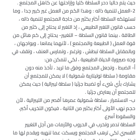
حيث يتم حاليا دحر السلطة كليا وإزاحتها عن كاهل المجتمع .
2-العمل لتنمية ذاته : وهذا الكم من العمل غير كبير جدا ، وما
تستهلكه السلطة أكثر بكثير من حاجة المجتمع لتنمية ذاته ،
حسب قانون التغير الطبيعي ، إذ التغير لا يحتاج إلى كثير من
الطاقة ، بينما قانون السلطة – التغيير- يحتاج إلى كم هائل من
قوة العمل ( الطبيعة والمجتمع ) ، لأنهما يمانعا ، ويواجهان ،
وبالمقابل السلطة تبطش ، وترغم ، وتمارس العنف ، وتقف في
وجه صيرورة الحياة الطبيعية ، لكي تتمكن من:
أ- الضبط ، وتجعل المجتمع وفق ما تريد ، تأخذ منه دون
مقاومة ( سلطة توليتارية شمولية ) لا يمكن للمجتمع أن
يشارك بأي شيء أو تضبط جزئيا ( سلطة ليبرالية ) حيث يمكن
للمجتمع أن يعترض جزئيا .
ب- الاستمرار ، سلطة شمولية عمرها أقصر من الليبرالية ، لأن
حجم نهب الأولى أكثر بكثير من الثانية ، فيكون التخريب أكبر،
والسقوط أسرع.
السلطة تدمر وتخرب في الحروب والأزمات من أجل التغيير
القسري لكي ترهب المجتمع ويسكت عما تنهبه ويقدم لها ما