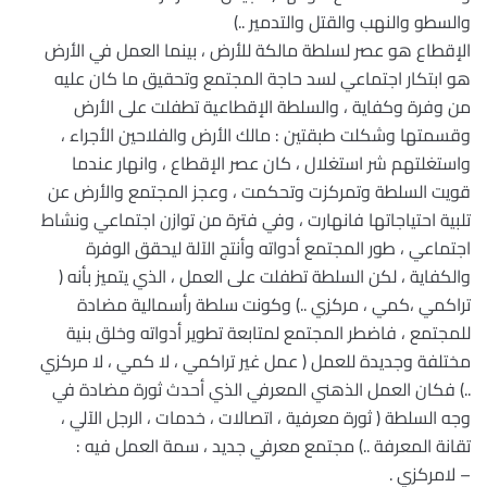
والسطو والنهب والقتل والتدمير ..)
الإقطاع هو عصر لسلطة مالكة للأرض ، بينما العمل في الأرض
هو ابتكار اجتماعي لسد حاجة المجتمع وتحقيق ما كان عليه
من وفرة وكفاية ، والسلطة الإقطاعية تطفلت على الأرض
وقسمتها وشكلت طبقتين : مالك الأرض والفلاحين الأجراء ،
واستغلتهم شر استغلال ، كان عصر الإقطاع ، وانهار عندما
قويت السلطة وتمركزت وتحكمت ، وعجز المجتمع والأرض عن
تلبية احتياجاتها فانهارت ، وفي فترة من توازن اجتماعي ونشاط
اجتماعي ، طور المجتمع أدواته وأنتج الآلة ليحقق الوفرة
والكفاية ، لكن السلطة تطفلت على العمل ، الذي يتميز بأنه (
تراكمي ،كمي ، مركزي ..) وكونت سلطة رأسمالية مضادة
للمجتمع ، فاضطر المجتمع لمتابعة تطوير أدواته وخلق بنية
مختلفة وجديدة للعمل ( عمل غير تراكمي ، لا كمي ، لا مركزي
..) فكان العمل الذهني المعرفي الذي أحدث ثورة مضادة في
وجه السلطة ( ثورة معرفية ، اتصالات ، خدمات ، الرجل الآلي ،
تقانة المعرفة ..) مجتمع معرفي جديد ، سمة العمل فيه :
– لامركزي .