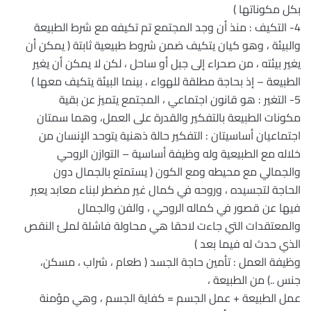
بكل مكوناتها )
4- التكيف : منذ أن وجد المجتمع تم تكيفه مع شرط الطبيعة
والبيئة ، وهو كيان يتكيف ضمن شروط طبيعية ثابتة ( يمكن أن
يغير بيئته ، من صحراء إلى جبل أو ساحل ، لكن لا يمكن أن يغير
الطبيعة – إذ بحاجة مطلقة للهواء ، بينما البيئة يتكيف معها )
5- التغير : هو قانون اجتماعي ، المجتمع يتميز عن بقية
مكونات الطبيعة بالتفكير والقدرة على العمل، وهما سمتان
اجتماعيان أساسيتان : التفكير حالة ذهنية يتوحد الإنسان من
خلاله مع الطبيعية وله وظيفة أساسية – التوازن الروحي
والجمالي مع محيطه ومع الكون ( يستمتع بالجمال دون
الحاجة لتجسيده ، وروحه في كمال غير مضطر لبناء معابد يعبر
فيها عن قصور في كماله الروحي ، والفن والجمال
والمعتقدات التي جاءت لاحقا هي محاولة فاشلة لملئ النقص
الذي حدث له فيما بعد )
وظيفة العمل : تأمين حاجة الجسد ( طعام ، شراب ، مسكن،
جنس ..) من الطبيعة ،
عمل الطبيعة + عمل الجسم = كفاية الجسم ، وهي مؤمنة