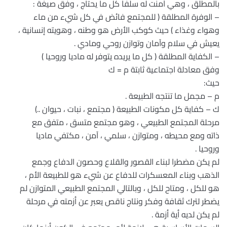
بالمطلق ، وهي أمنت له سلفا كل ما يحتاج ، وفق صيغة :
– الوفرة المطلقة ( للمجتمع فائض في كل شيء من ماء
وهواء وغذاء ) حيث كوكب الأرض هو وطنه ، وهويته إنسانية ،
يعيش في سلام وآمان وتوازن روحي ومادي .
– الكفاية المطلقة ( كل ما يريده يتوفر له ماديا وروحيا )
وفق معادلة اجتماعية ثابتة م = ك
حيث:
م – مجمل ما تنتجه الطبيعة .
ك – كفاية كل مكونات الطبيعة ( مجتمع ، نبات ، حيوان ..)
مرحلة المجتمع الطبيعي ، وهو مجتمع متسق ، متفق مع
ذاته ومع محيطه ، ومتوازن ، سلمي ، آمن ، مكتفي ماديا
وروحيا .
لم يكن مضطرا لبناء القصور والقلاع وحصون الدفاع وجمع
الذهب وبناء المعسكرات للدفاع عن شيء هو للطبيعة الأم ،
هو للكل ، ومتاح للكل ، وبالتالي المجتمع الطبيعي المتوازن لم
يضطر لترك ثقافة وفكر ونتاج ناقص يعبر عن أزمته في مرحلة
لم يكن لديه أية أزمة .