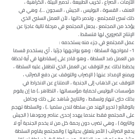
الأزمات ، الصراع ، تخريب الطبيعة ، تدمير البيئة ، الكراهية ،
العنف ، القسوة ، البوليس ، الجيش ، السجون …)، وهي في
ذلك تسئ للمجتمع ، وتدمر ذاتها ، لأن العمل السلبي الذي
يؤخذ من المجتمع ، يجعل المجتمع في مرحلة تالية عاجزا عن
الإنتاج الضروري لها فتسقط .
عمل المجتمع في جزء منه يستخدمه :
1- لمواجهة السلطة : وهو يواجهها جزئيا ، أي يستخدم قسما
من العمل ضد السلطة ، وهو قادر على إسقاطها في أية لحظة
يخطط لذلك عبر التوقف عن العمل الذي تتطفل عليه السلطة ،
ويمنع الإمداد عنها ( الإضراب والتوقف عن دفع الضرائب ،
التوقف عن الذهاب إلى الجندية ، الامتناع عن الانخراط في
مؤسسات البوليس لحماية مؤسساتها ، التظاهر ..) ما إن يقوم
بذلك حتى تنهار وتسقط ، والتاريخ شاهد على ذلك وحافل
بالوقائع ( تحرير الهند من سلطة لندن سلميا ..) ، والسلطة تهجم
على المجتمع فقط عندما يهدد إحدى عناصر وجودها ( الجيش
والثروة ) ، وهي تضرب دون رحمة كل من لا يخدم الجندية أو لا
يدفع الضرائب ( الأمر يتعلق بحياتها ) والمجتمع يقاوم السلطة