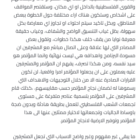
والقوى الفلسطينية بالداخل او اي مكان، وستقتصر المواقف
على اشخاص وستكون هناك اراء مختلفة حول الخطوة ببعض
المناطق، وبكل تاكيد سيتم احتواء او تجاوز اي معارضة بكل
سهولة، بظل غياب التنسيق الواضح والشفاف، وغياب حقيقة
معرفة نوايا من يقف خلف هكذا خطوات، وتقول بعض
المصادر التي لها علاقة وعلى اتصال مباشر مع المشرفين ان
مسودة البرنامج واهدافه هي ليست نهائية وانما المؤتمر هو
سيد نفسه، ومن هكذا تصرف، يفهم ان المؤتمر والمشرفين
عليه يعملون على ان يجعلوا المؤتمر امرا واقعيا، لن تكون
القرارات الصادرة عنه الا من خلال التوجيهات والاهداف التي
رسموها له لضمان نجاح المؤتمر حسب مقاييسهم، ،كذلك قام
المشرفين على المؤتمر بتسمية عناصر متفرغة على مستوى
تجمعات الشعب الفلسطيني لتعمل بطريقة هادئة وبدون ضجة
باوساط الجاليات وتجمعاتها لاختيار ممثلين عنها الى هذا
المؤتمر وتوفير الارضية لانجاح المؤتمر.
ما يبقى غير مفهوم وغير واضح الاسباب التي تجعل المشرفين