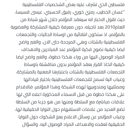
فلسطين الذي تشرف عليه بعض الشخصيات الفلسطينية
“غسان الخطيب، رمزي خوري، رفيق الحسيني، عيسى قسيسا،
حيث تقول الاخبار انه سيعقد المؤتمر خلال شهر شباط من
العام2010 بعد تاجيله، دون معرفة كيفية المشاركة والعضوية
بالمؤتمر، اذ ستكون انتقائية من اوساط الجاليات والتجمعات
الفلسطينية بالشتات وهي المرجحة حتى الان، والغير واضح
ايضا كيفية نضوج فكرة المؤتمر عند المبادرين والاهداف
المراد الوصول اليها من وراء هكذا خطوة، والغير واضح ايضا
كيفية اتخاذ القرار بعقد المؤتمر بدون مناقشتة باوساط
التجمعات الفلسطينية بالشتات باعتبارها المعنية بالمشاركة،
وغياب الية تسمح للتجمعات الفلسطينية باختيار قياداتها
وممثليها ومندوبيها لهذه الشبكة وهذا المؤتمر، فالاقدام
على هكذا خطوة من قبل الاسماء المذكورة اعلاه التي لها
علاقات مباشرة مع السلطة ومنها من هو جزءا من السلطة
تضع العديد من علامات الاستفهام حول النوايا الحقيقية لها،
وغياب المؤتمر عن وسائل الاعلام يعزز الشكوك حول النوايا
الحقيقية لعقده والاهداف المراد الوصول اليه، والسؤال