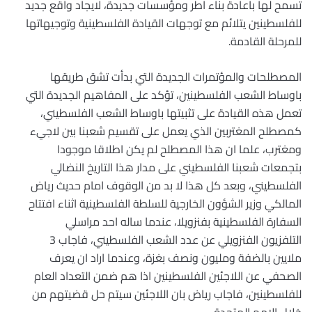
تسمح لها باعادة بناء اطر ومؤسسات جديدة، لايجاد واقع جديد
للفلسطينين يتلائم مع توجهات القيادة الفلسطينية وتوجيهاتها
للمرحلة القادمة.
المصطلحات والمؤتمرات الجديدة التي بدأت تشق طريقها
باوساط الشعب الفلسطينين، تؤكد على المفاهيم الجديدة التي
تعمل هذه القيادة على تثبيتها باوساط الشعب الفلسطيني،
كمصطلح المغتربين الذي يعمل على تقسيم شعبنا بين لاجيء
ومغترب، علما ان هذا المصطلح لم يكن اطلاقا موجودا
بتجمعات شعبنا الفلسطيني على مدار هذا التاريخ النضالي
الفلسطيني، وبعد كل هذا لا بد من الوقوف امام حديث رياض
المالكي وزير الشؤون الخارجية للسلطة الفلسطينية اثناء افتتاح
السفارة الفلسطينية بفنزويلا، عندما ساله احد مراسلي
التلفزيون الفنزويلي عن عدد الشعب الفلسطيني، فاجاب 3
ملايين بالضفة ومليون ونصف بغزة، وعندما اراد ان يعرف
الصحفي عن اللاجئين الفلسطينين اذا هم ضمن التعداد العام
للفلسطينين، فاجاب رياض بان اللاجئين سيتم حل قضيتهم من