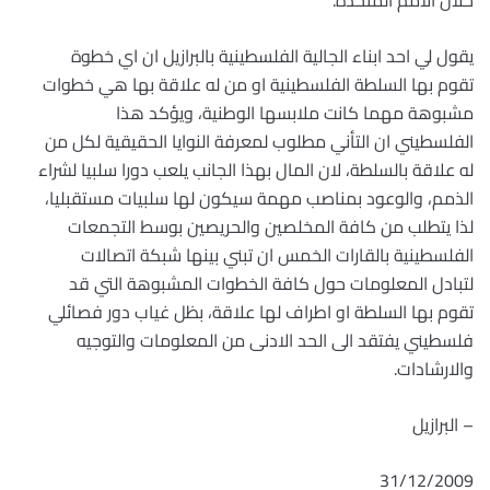
خلال الامم المتحدة.
يقول لي احد ابناء الجالية الفلسطينية بالبرازيل ان اي خطوة
تقوم بها السلطة الفلسطينية او من له علاقة بها هي خطوات
مشبوهة مهما كانت ملابسها الوطنية، ويؤكد هذا
الفلسطيني ان التأني مطلوب لمعرفة النوايا الحقيقية لكل من
له علاقة بالسلطة، لان المال بهذا الجانب يلعب دورا سلبيا لشراء
الذمم، والوعود بمناصب مهمة سيكون لها سلبيات مستقبليا،
لذا يتطلب من كافة المخلصين والحريصين بوسط التجمعات
الفلسطينية بالقارات الخمس ان تبني بينها شبكة اتصالات
لتبادل المعلومات حول كافة الخطوات المشبوهة التي قد
تقوم بها السلطة او اطراف لها علاقة، بظل غياب دور فصائلي
فلسطيني يفتقد الى الحد الادنى من المعلومات والتوجيه
والارشادات.
– البرازيل
31/12/2009