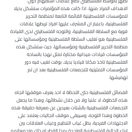
تظهر بالوسط الفلسطيني تضع علامات استفهام حول
الاهداف المراد منها، اذا كانت هذه المؤتمرات ستشكل بديلا
للمؤسسات الفلسطينية القائمة التابعة لمنظمة التحرير
الفلسطينية، باعتبار ان المشرف عليها افراد تربطها علاقات
قوية مع السلطة الفلسطينية، والتوجه الفلسطيني لدى القيادة
الفلسطينية هو تغليب السلطة الفلسطينية ومؤسساتها على
منظمة التحرير الفلسطينية ومؤسساتها، حيث ستشكل هذه
المؤسسات قيادات ميدانية مختارة تمثل نهجا بالساحة
الفلسطينية تاخذ مكانا قياديا بديلا، بوقت تغيب فيه دور
المؤسسات التمثيلية للتجمعات الفلسطينية بعد ان تم
تهميشها.
الفصائل الفلسطينية حتى اللحظة لا احد يعرف موقفها اتجاه
هذه الخطوة، لا علنيا ولا من خلال نشطائها، وهذا ما يجعل
التجمعات الفلسطينية بالشتات بعيدين عن معرفة حقيقة هذه
الخطوة وهذا التوجه، وسيبقى موقف الجاليات يعتمد على
الاجتهادات الفردية، بظل غياب التنظيم وغياب العلاقات بين
ابناء الجالية الفلسطينية الواحدة بهذا القطر او ذاك وتجمعاتهم