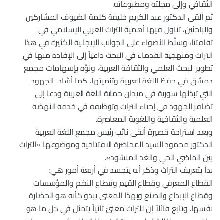
الثقافي وإلى مجلته ومطبوعاته.
ثم ألقى الدكتور عبد الكريم خليفة كلمة الضيوف المشاركين
والباحثين، تناول فيها أهمية التراث العربي الإسلامي في
ثقافتنا، وسلَّط الأضواء على الجوانب الإيجابية الكثيرة في هذا
التراث ومنهجية القدماء في البحث داعياً إلى الإفادة منها في
تطوير البحث العلمي والثقافة العربية، ونوَّه بإسهامات مجمع
دمشق في حفظ اللغة العربية وتنميتها، كما أشاد بالجهود
التي تبذلها سورية في ميدان حماية اللغة العربية ودعا إلى
تضافر الجهود في إحياء التراث وتوظيفه في خدمة النهضة
العلمية والثقافية واللغوية المعاصرة.
وبعد استراحة قصيرة ألقى نائب رئيس مجمع اللغة العربية
الدكتور محمود السيد المحاضرة الافتتاحية وموضوعها «التراث
بين الماضي الحي والغد المنشود».
بدأ بتعريف التراث وذكر أنه يتجسد في أربعة أمور هي:
القطاع المعرفي وقطاع القيم وقطاع النظم والمؤسسات
وقطاع الإبداع والصنع وبهذا المعنى يبدو كأنه هو الحضارة
نفسها. وتابع قائلاً إن للتراث معنىً ثانياً يتمثل في كل ما هو