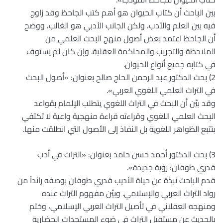
بين الباحث أن كتاب الحيوان هو أهم كتب الجاحظ وقد زاوج
فيه بين العلم والأدب، ولكن الجانب الأدبي هو الغالب، ووضح
أن الجاحظ اعتمد بعض أصول منهج البحث العلمي من
الملاحظة والتجريب والمحاكمة العقلية. وإن كان لم يستوف
في كتابه جميع أنواع الحيوان.
2) بحث الدكتور عبد الرحمن الحاج صالح بعنوان: «أصول البحث
في التراث العلمي اللغوي العربي».
وقد بيَّن أن البحث في التراث اللغوي يتطلب الإلمام بقواعد
البحث العلمي اللغوي وقراءته قراءة منهجية واعية لا تكتفي
بتتبع الظواهر اللغوية بل النفاذ إلى الأصول التي انطلقت منها.
3) بحث الدكتور أحمد حسن حامد بعنوان: «التراث في أدب
قدري طوقان: رؤية جديدة».
قدم الباحث نبذة عن حياة الأديب قدري طوقان بوصفه رائداً من
رواد التراث العربي والإسلامي. وبيَّن مفهوم التراث عنده
ومنهجه العقلاني في تأصيل التراث العربي الإسلامي، وختم
بالحديث عن مستقبل التراث في ضوء المستجدات الحضارية