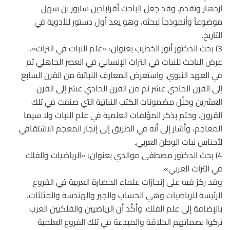
ازدهار وتقدم. وقد جعل الباحث أقراباذين سابور بن سهل
موضوعاً وأنموذجاً لبحثه، وهو يعد أول دستور للأدوية في
التاريخ.
3) بحث الدكتور أنور الخطيب بعنوان: «علم النبات في التراث».
عرض الباحث للنبات في التراث الإنساني في العصر الجاهلي ثم
في العهد النبوي. واستعرض المعارف النباتية من القرن السابع
إلى القرن الحادي عشر ثم من القرن الحادي عشر إلى القرن
العشرين وحَلَّل مضمونات الكتب النباتية التي صنفت في تلك
القرون. وختم بذكر المؤلفات العلمية في علم النبات ولا سيما
المعاجم، وأشار إلى أنه في الطريق إلى إنجاز المعجم الاشتقاقي
لأجناس نبات الوطن العربي.
4) بحث الدكتور مصطفى موالدي بعنوان: «الرياضيات والفلك
في التراث العربي».
وقد ركز فيه على إنجازات علماء الحضارة العربية في الفروع
الرئيسة للرياضيات وهي الحساب والجبر والهندسة والمثلثات،
بالإضافة إلى علم الفلك. وأكَّد أن الرياضيين والفلكيين العرب
تركوا بصماتهم الخلاقة والمبدعة في تلك الفروع العلمية