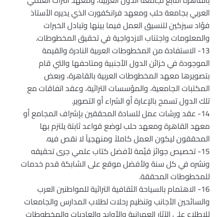
بالقاهرة التابع لجامعة الدول العربية، ومعهد التراث العلمي
العربي بجامعة حلب ومعهد فرانكفورت الذي يديره الأستاذ
فؤاد سيزكين لتنسيق العمل فيما بينها وتبادل الخبرات
والمعلومات واجتناب الازدواجية في تحقيق المخطوطات.
13- الاستفادة من المخطوطات العربية النادرة والقيمة
الموجودة في خزائن الدول الأجنبية ومتاحفها والتي قام
بتصويرها معهد المخطوطات العربية بالقاهرة، وبعض
المكتبات الجامعية، والمؤسسات التراثية، وعقد اتفاقات مع
تلك الدول تسمح بالإعارة أو الشراء أو التصوير.
14- عقد ورشات عمل للسادة المحققين بإشراف المجامع أو
معهد القاهرة ومعهد حلب لوضع قواعد ثابتة يلتزم بها
المحققون ليكون العمل كاملاً ومنهجياً لا نقص فيه.
15- تخصيص جوائز قيِّمة لأفضل كتاب علمي جرى تحقيقه
ونشره في كل سنة ولأفضل موقع على الشابكة قدم خدمات
للمخطوطات المحققة.
16- الاهتمام بالسياحة الثقافية التراثية للمواطنين العرب
والسائحين الأجانب وتنظيم رحلات لطلاب المدارس والجامعات
للاطلاع على الآثار العمرانية والأوابد والعاديات والمخطوطات