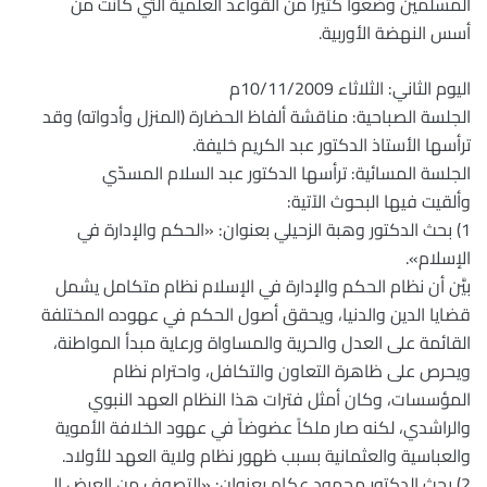
المسلمين وضعوا كثيراً من القواعد العلمية التي كانت من
أسس النهضة الأوربية.
اليوم الثاني: الثلاثاء 10/11/2009م
الجلسة الصباحية: مناقشة ألفاظ الحضارة (المنزل وأدواته) وقد
ترأسها الأستاذ الدكتور عبد الكريم خليفة.
الجلسة المسائية: ترأسها الدكتور عبد السلام المسدّي
وألقيت فيها البحوث الآتية:
1) بحث الدكتور وهبة الزحيلي بعنوان: «الحكم والإدارة في
الإسلام».
بيَّن أن نظام الحكم والإدارة في الإسلام نظام متكامل يشمل
قضايا الدين والدنيا، ويحقق أصول الحكم في عهوده المختلفة
القائمة على العدل والحرية والمساواة ورعاية مبدأ المواطنة،
ويحرص على ظاهرة التعاون والتكافل، واحترام نظام
المؤسسات، وكان أمثل فترات هذا النظام العهد النبوي
والراشدي، لكنه صار ملكاً عضوضاً في عهود الخلافة الأموية
والعباسية والعثمانية بسبب ظهور نظام ولاية العهد للأولاد.
2) بحث الدكتور محمود عكام بعنوان: «التصوف من العرض إلى