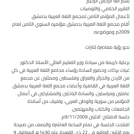
بسم الله الرحمن الرحيم
التقرير الختامي والتوصيات
لأعمال المؤتمر الثامن لمجمع اللغة العربية بدمشق
أقام مجمع اللغة العربية بدمشق مؤتمره السنوي الثامن لعام
2009م وموضوعه:
نحو رؤية معاصرة للتراث
برعاية كريمة من سيادة وزير التعليم العالي الأستاذ الدكتور
غياث بركات وحضور السادة رؤساء مجامع اللغة العربية في كلٍ
من الأردن والجزائر والعراق وفلسطين وممثلين عن مجمع
اللغة العربية في القاهرة وأعضاء مجمع اللغة العربية بدمشق
عاملين ومراسلين، والسادة الباحثين والمشاركين في أعمال
المؤتمر من سورية والوطن العربي، ولفيف من أساتذة
الجامعات والكتاب والمهتمين.
جلسة الافتتاح: الاثنين 9/11/2009م
افتتحت الجلسة في تمام الساعة العاشرة والنصف من صبيحة
يوم الاثنين الواقع في 22 ذي القعدة عام 1430ﻫ الموافق 9