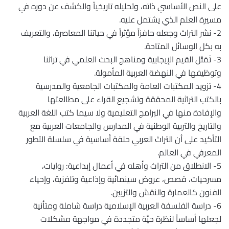
على النص الأساسي ذاته، وتحليله تاريخياً والكشف عن دوره في
مسيرة العلم الذي يشتمل عليه.
2- نشر التراث وجعله حافزاً مؤثراً في حياتنا المعاصرة، والتعريف
به بكل الوسائل المتاحة.
3- تَمَثُّل القيم الإيجابية ومناهج البحث العلمي في تراثنا
وتوظيفها في النهضة العربية المأمولة.
4- تزويد المكتبات العامة والمكتبات الجامعية والمدرسية
بالكتب التراثية المحققة وتشجيع القراء على مطالعتها
والإفادة منها في البرامج التعليمية ولا سيما كتب اللغة العربية
والتاريخ والتربية الوطنية في المدارس والجامعات العربية مع
التأكيد على أن التراث العربي حلقة أساسية في سلسلة التطور
المعرفي في العالم.
5- الانطلاق من التراث وأهله في أعمال إبداعية: روايات،
مسرحيات، قصص، عروض سينمائية وإذاعية وتلفزية، وإحياء
الفنون كالعمارة والنقش والتزيين.
6- دراسة الفلسفة العربية الإسلامية دراسة شاملة ومتأنية
لجعلها أساساً لنظرة حيَّة متجددة في مواجهة مشكلات