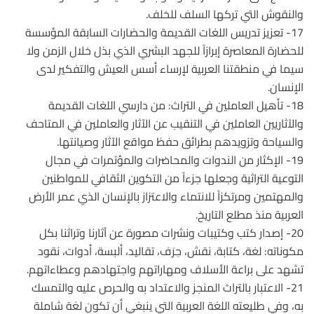
والنقوش التي تركها السلف للخلف.
17- تعزيز تدريس اللغات القديمة والحضارات السابقة المؤسسة
للحضارة المعاصرة إبرازاً للجهد البشري الذي بذل خلال الزمن ولا
سيما في منطقتنا العربية لإرساء أسس العيش والتفكير لدى
الإنسان.
18- تأهيل العاملين في التراث: من دارسي اللغات القديمة
والآثاريين العاملين في التنقيب عن الآثار والعاملين في المتاحف
والسياحة وتزويدهم بطرائق حفظ مواقع الآثار وصيانتها.
19- الإكثار من الندوات والمحاضرات والمؤتمرات في مجال
التوعية التراثية وجعلها جزءاً من التكوين الثقافي للمواطنين
والمهتمين ومرتكزاً للانتماء والاعتزاز بالإنسان الذي عمر الأرض
العربية منذ مطلع التاريخ.
20- إصدار كتب وكتيبات ونشرات مصورة عن آثارنا وتراثنا بكل
مكوناته: لغة، كتابة، نقش، حِرَف، تقاليد، ألبسة، أدوات، نقود
تشهد على براعة الأسلاف ومهاراتهم واجتهادهم وعطاءاتهم.
21- الاعتبار بالتراث المنجز والاعتداد به والحرص عليه والتمسك
به، وفي طليعته اللغة العربية التي ينبغي أن تكون لغة شاملة