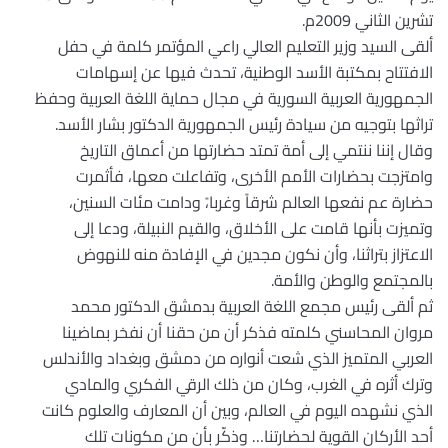
تشرين الثاني 2009م.
ألقى السيد وزير التعليم العالي راعي المؤتمر كلمة في حفل
الافتتاح بمكتبة الأسد الوطنية، تحدث فيها عن إسهامات
الجمهورية العربية السورية في مجال حماية اللغة العربية وحفظ
تراثها بتوجيه من سيادة رئيس الجمهورية الدكتور بشار الأسد.
وقال إننا ننتمي إلى أمة تمتد حضارتها من أعماق التاريخ
وامتزجت بحضارات الأمم الأخرى، وتفاعلت معها، فأثمرت
حضارة عم نفعها العالم شرقاً وغربا،ً ودامت مئات السنين،
وتميزت بأنها قامت على الأخلاق، والقيم النبيلة، ودعا إلى
الاعتزاز بتراثنا، وأن نكون مجدين في الإفادة منه للنهوض
بالمجتمع والوطن والأمة.
ثم ألقى رئيس مجمع اللغة العربية بدمشق الدكتور محمد
مروان المحاسني كلمته فذكر أن من حقنا أن نفخر بماضينا
العربي المتميز الذي شعت أنواره من دمشق وبغداد والأندلس
وترك أثره في الغرب، وكان من ذلك الرقي الفكري والمادي
الذي نشهده اليوم في العالم، وبين أن المعارف والعلوم كانت
أحد الأركان القوية لحضارتنا… وذكّر بأن من مكونات تلك