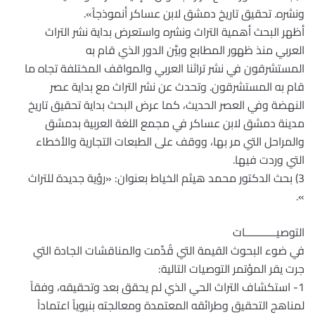
ونشره. تحقيق تاريخ دمشق لابن عساكر أنموذجاً».
أظهر البحث أهمية التراث ونشره واستعرض بداية نشر التراث
العربي منذ ظهور المطابع وبيَّن الدور الذي قام به
المستشرقون في نشر تراثنا العربي والمواقف المختلفة تجاه ما
قام به المستشرقون. وتحدث عن نشر التراث مع بداية عصر
النهضة وفي العصر الحديث، كما عرض البحث بداية تحقيق تاريخ
مدينة دمشق لابن عساكر في مجمع اللغة العربية بدمشق
والمراحل التي مر بها، ووقف على الطبعات التجارية والأخطاء
التي وردت فيها.
3) بحث الدكتور محمد هيثم الخياط بعنوان: «رؤية جديدة للتراث
».
التوصيـــــــــــات
في ضوء البحوث القيمة التي قُدِّمت والمناقشات الجادة التي
جرت يقر المؤتمر التوصيات التالية:
1- استكشاف التراث الحي الذي لم يحقق بعد وتحقيقه، وفقاً
لمناهج التحقيق وطرائقه المعتمدة ومعالجته بنيوياً اعتماداً