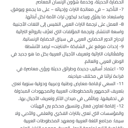
الحضارة الحديثة، وخدمة شؤون الإنسان المعاصر.
7- التأكيد – في معالجة التراث وإحيائه – على ما يجمع ويوفق،
واستبعاد ما يفرِّق ويباعد ليكون تراث الأمة لكل أبنائها.
8- العمل على ترجمة التراث العربي النفيس إلى اللغات الأجنبية
واسعة الانتشار، وترجمة المؤلفات التي تعرِّف بالروائع التراثية
لإدراج الدور الحضاري العربي في سياق الحضارة الإنسانية.
9- إحداث موقع على الشابكة «الانترنت» لرصد الأنشطة
والفعَّاليات التراثية وتعريف الأجيال العربية بكل ما هو جديد في
الوطن العربي والعالم.
10- اعتماد أساليب جديدة وطرائق حديثة ورؤى معاصرة في
قراءة تراثنا في مختلف ميادينه.
11- السعي لإقامة معارض وطنية وعربية ودولية سنوية تعنى
بتعريف الجمهور بالمخطوطات العربية والمجهودات المبذولة
في تحقيقها، وباللُقى في ميدان الآثار وتعريف الأجيال بها..
12- إقامة تعاون فعال وتنسيق محكم بين الهيئات
والمؤسسات التي تعنى بالتراث الفكري والعلمي والأدبي ولا
سيما: مجامع اللغة العربية ومعهد المخطوطات العربية