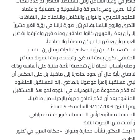
حاضر في وعينا الشامل وفي تشخيصنا الحاضر، ثم عدد سمات
تراثنا العربي وهي: العراقة والشمولية والعقلانية واعتماد
المنهج التجريبي، والتوازن والتكامل والانفتاح على الثقافات
الأخرى والروح الإنسانية. ثم بيَّن صورة تراثنا في رؤية الغير مشيراً
إلى أن بعض الغربيين كانوا صادقين ومنصفين واعترفوا بفضل
العرب وأن بعضهم لم يكن منصفاً ولا صادقاً.
تحدث بعد ذلك عن رؤية معاصرة للتراث وقال إن التقدم
الحقيقي يكون ببعث الماضي وتجديده وبث الحيوية فيه ثم
وصله بأسباب الحياة لأن شخصية الأمة مبنية على أساسه وذلك
لا يعني بأية حالٍ أن نعود بحاضرنا إلى ماضينا بل على العكس أن
نبني مستقبلاً زاهراً موصولاً بالماضي، إنه المستقبل المنشود
ثم قدّم مجموعةً من التوصيات في التوجه نحو هذا المستقبل
المنشود بعد أن قدّم نماذج جديرةً بالإحياء من ماضينا..
يوم الاثنين 9/11/2009 الساعة 5- 9 مساءً
الجلسة المسائية: ترأس الجلسة الدكتور محمد مراياتي
وألقيت فيها البحوث الآتية:
1) بحث الدكتور نشأت حمارنة بعنوان: «مكانة العرب في تطور
الطب».