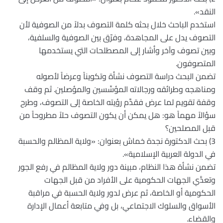
النقد».
استخدم الباحث خلال بحثه كلمة التصوف بدلاً من الصوفية لأن
التصوف يدل على المجاهدة، وفرّق بين الصوفية والسلفية،
وبين تصوف وآخر وأشار إلى المصطلحات التي يستخدمها
المتصوفون.
تضمن البحث دراسة التصوف نشأة وتكويناً وعرضاً لأصوله
ومناهجه وطرائقه ورجالاته المؤسِّسين والمؤصلين. ثم وقف
وقفة تقويم لما عرض فقدَّم رؤيته الخاصة إلى التصوف، وطرح
سؤالاً مهماً هو: هل يمكن أن يكون التصوف حلاً مطروحاً من
قبل المصلحين؟
3) بحث الدكتورة نجدة خماش بعنوان: «ولاية المظالم والحسبة
في الدولة العربية الإسلامية».
تضمن نشأة هذا النظام، مبينة دور ولاية المظالم في رفع الجور
وتعدَّي الجهات الحكومية على الأفراد من قبل الجهات
الحكومية أو الخاصة، ثم عرض لدور ولاية الحسبة في مراقبة
الأسواق والسلوك الاجتماعي، بل وفي متابعة أعمال الإدارة
والقضاء.