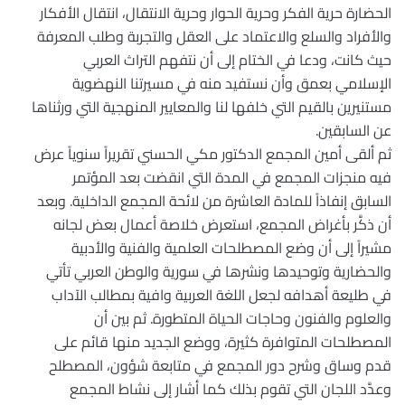
الحضارة حرية الفكر وحرية الحوار وحرية الانتقال، انتقال الأفكار
والأفراد والسلع والاعتماد على العقل والتجربة وطلب المعرفة
حيث كانت، ودعا في الختام إلى أن نتفهم التراث العربي
الإسلامي بعمق وأن نستفيد منه في مسيرتنا النهضوية
مستنيرين بالقيم التي خلفها لنا والمعايير المنهجية التي ورثناها
عن السابقين.
ثم ألقى أمين المجمع الدكتور مكي الحسني تقريراً سنوياً عرض
فيه منجزات المجمع في المدة التي انقضت بعد المؤتمر
السابق إنفاذاً للمادة العاشرة من لائحة المجمع الداخلية. وبعد
أن ذكَّر بأغراض المجمع، استعرض خلاصة أعمال بعض لجانه
مشيراً إلى أن وضع المصطلحات العلمية والفنية والأدبية
والحضارية وتوحيدها ونشرها في سورية والوطن العربي تأتي
في طليعة أهدافه لجعل اللغة العربية وافية بمطالب الآداب
والعلوم والفنون وحاجات الحياة المتطورة. ثم بين أن
المصطلحات المتوافرة كثيرة، ووضع الجديد منها قائم على
قدم وساق وشرح دور المجمع في متابعة شؤون، المصطلح
وعدَّد اللجان التي تقوم بذلك كما أشار إلى نشاط المجمع