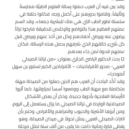
وقد بين فيه أن العرب حملوا رسالة العلوم الطبيَّة ممارسةً
وتأليفاً، وقاموا بدورهم على أكمل وجه، فكانوا حلقة في
سلسلة تطور الطب التي هي ملك للبشرية جمعاء، وقد اتسم
عملهم العظيم هذا بالتواضع والإخلاص للحقيقة فتركوا تراثاً
يرضون عنه ويرضي أحفادهم وكل من أخذ عنهم ويرضي قبل
كل شَيْءٍ خالقهم الذي شرفهم بحمل هذه الرسالة، فكان
عملهم قدوة لمن جاء بعدهم.
2) بحث الدكتور الراضي الجازي بعنوان: «من تراثنا الصيدلي
العربي- صدور الأقراباذينات – الأقراباذين الكبير لسابور بن سهل
أنموذجا».
وقد أكَّد الباحث أن العرب هم الذين جعلوا من الصيدلة مهنة
متكاملة مع مهنة الطب ووضعوا أسساً لمزاولتها، كما أثروا
التَّرسانة العلاجية بأدوية جديدة. وذكر أن بعض الأشكال
الصيدلانية الواردة في تراثنا الصيدلي ما يزال يستعمل إلى اليوم،
ومن أبرزها الأشربة والحبوب والمراهم والأقراص. وختم بأن
التراث الصيدلي العربي يمثل تحولاً في ميدان الصيدلة، وهو
يغطي فترة زمانية دامت ما يقرب من ألف سنة تمثل مرحلة