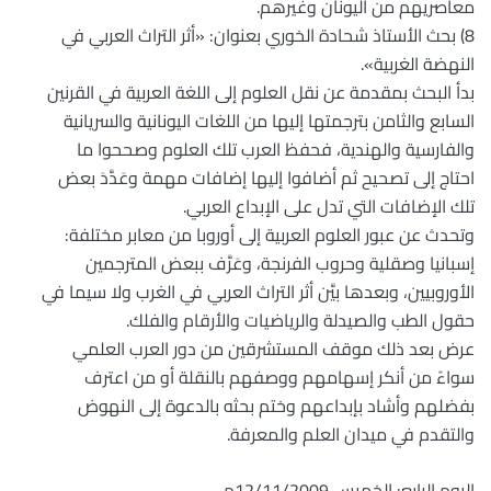
معاصريهم من اليونان وغيرهم.
8) بحث الأستاذ شحادة الخوري بعنوان: «أثر التراث العربي في
النهضة الغربية».
بدأ البحث بمقدمة عن نقل العلوم إلى اللغة العربية في القرنين
السابع والثامن بترجمتها إليها من اللغات اليونانية والسريانية
والفارسية والهندية، فحفظ العرب تلك العلوم وصححوا ما
احتاج إلى تصحيح ثم أضافوا إليها إضافات مهمة وعَدَّدَ بعض
تلك الإضافات التي تدل على الإبداع العربي.
وتحدث عن عبور العلوم العربية إلى أوروبا من معابر مختلفة:
إسبانيا وصقلية وحروب الفرنجة، وعَرَّف ببعض المترجمين
الأوروبيين، وبعدها بيَّن أثر التراث العربي في الغرب ولا سيما في
حقول الطب والصيدلة والرياضيات والأرقام والفلك.
عرض بعد ذلك موقف المستشرقين من دور العرب العلمي
سواءً من أنكر إسهامهم ووصفهم بالنقلة أو من اعترف
بفضلهم وأشاد بإبداعهم وختم بحثه بالدعوة إلى النهوض
والتقدم في ميدان العلم والمعرفة.
اليوم الرابع: الخميس 12/11/2009م