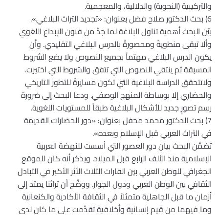
والتركيبية (النحوية) والدلالية، والمعجمية.
6) بحث الدكتور صلاح فضل بعنوان: «تجديد التراث البلاغي».
بيّن البحث أهمية تناول البلاغة لما جدَّ من فنون الإبداع اللغوي
وألا تبقى منطويةً ومحصورةً بالدرس البلاغي التقليدي. وأن
يكون الدرس البلاغي مهتماً بجميع النصوص ولا يضع الشروط
المسبقة ثم ينتقي النصوص التي تتفق والشروط التي اختيرت.
ولاتتحقق الدراسة البلاغية التي تكون مسايرةً للتطور التاريخي
والحضاري إلا بوساطة المنهج الوصفي. ودعا البحث إلى ضرورة
رسم تصورٍ جديد للأشكال البلاغية طبقاً للمستويات اللغوية.
7) بحث الدكتور محمد محفل بعنوان: «دور الحضارات القديمة
في التراث العربي قبل الإسلام وبعده».
تضمَّن البحث بيان دور العصور التي أسست للنهضة العربية
الإسلامية منذ الألف الرابع قبل الميلاد. ويذكر أنه كان للموقع
الجغرافي للوطن العربي بين القارات الثلاث الأثر الأكبر في التبادل
الثقافي بين الوطن العربي ودول الجوار. ووضَّح أن تراثنا يمتد إلى
أزمان ما قبل الجاهلية متمثلاً في الثقافة الأكادية والكنعانية
وما فيهما من قيم إنسانية وأخلاقية تقدَّمت على ما كان لدى