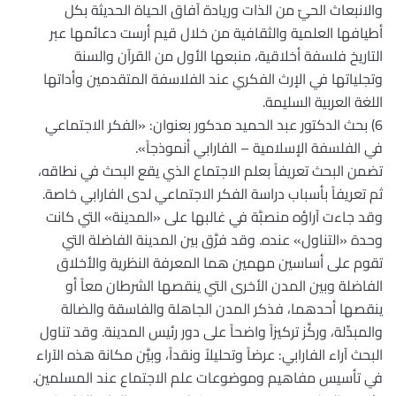
والانبعاث الحيّ من الذات وريادة آفاق الحياة الحديثة بكل
أطيافها العلمية والثقافية من خلال قيم أرست دعائمها عبر
التاريخ فلسفة أخلاقية، منبعها الأول من القرآن والسنة
وتجلياتها في الإرث الفكري عند الفلاسفة المتقدمين وأداتها
اللغة العربية السليمة.
6) بحث الدكتور عبد الحميد مدكور بعنوان: «الفكر الاجتماعي
في الفلسفة الإسلامية – الفارابي أنموذجاً».
تضمن البحث تعريفاً بعلم الاجتماع الذي يقع البحث في نطاقه،
ثم تعريفاً بأسباب دراسة الفكر الاجتماعي لدى الفارابي خاصة.
وقد جاءت آراؤه منصبَّة في غالبها على «المدينة» التي كانت
وحدة «التناول» عنده. وقد فرَّق بين المدينة الفاضلة التي
تقوم على أساسين مهمين هما المعرفة النظرية والأخلاق
الفاضلة وبين المدن الأخرى التي ينقصها الشرطان معاً أو
ينقصها أحدهما، فذكر المدن الجاهلة والفاسقة والضالة
والمبدِّلة، وركَّز تركيزاً واضحاً على دور رئيس المدينة. وقد تناول
البحث آراء الفارابي: عرضاً وتحليلاً ونقداً، وبيَّن مكانة هذه الآراء
في تأسيس مفاهيم وموضوعات علم الاجتماع عند المسلمين.