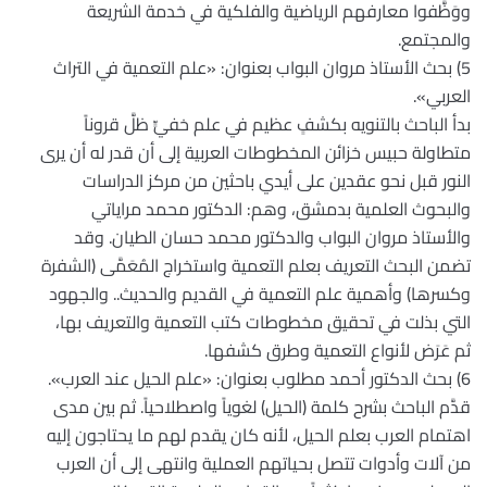
ووَظَّفوا معارفهم الرياضية والفلكية في خدمة الشريعة
والمجتمع.
5) بحث الأستاذ مروان البواب بعنوان: «علم التعمية في التراث
العربي».
بدأ الباحث بالتنويه بكشفٍ عظيم في علم خفيٍّ ظلَّ قروناً
متطاولة حبيس خزائن المخطوطات العربية إلى أن قدر له أن يرى
النور قبل نحو عقدين على أيدي باحثين من مركز الدراسات
والبحوث العلمية بدمشق، وهم: الدكتور محمد مراياتي
والأستاذ مروان البواب والدكتور محمد حسان الطيان. وقد
تضمن البحث التعريف بعلم التعمية واستخراج المُعَمَّى (الشفرة
وكسرها) وأهمية علم التعمية في القديم والحديث.. والجهود
التي بذلت في تحقيق مخطوطات كتب التعمية والتعريف بها،
ثم عَرَض لأنواع التعمية وطرق كشفها.
6) بحث الدكتور أحمد مطلوب بعنوان: «علم الحيل عند العرب».
قدَّم الباحث بشرح كلمة (الحيل) لغوياً واصطلاحياً. ثم بين مدى
اهتمام العرب بعلم الحيل، لأنه كان يقدم لهم ما يحتاجون إليه
من آلات وأدوات تتصل بحياتهم العملية وانتهى إلى أن العرب