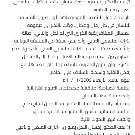
7) بحث الدكتور محمود خضرة بعنوان: «تجديد التراث الفلسفي
العربي ومنطلقاته».
دار البحث حول ثلاثة من الموضوعات: الأول ضرورة الفلسفة
للإنسان في كل زمان ومكان، وذلك بالنظر إلى ديمومة
المسائل الميتافيزيقية الكبرى التي لم تحل. والثاني: أصالة
التراث الفلسفي العربي وأنه ليس نسخة عن الفلسفة اليونانية.
والثالث: منطلقات تجديد التراث الفلسفي العربي وأهمها: عدم
التعارض بين العقيدة ومنطلق العقل، والنظر إلى المسائل
الكبرى، وأن تكون الحقيقة غايتنا مهما كان مصدرها، مع
رفض التقليد وسلطة الأسلاف على الحاضر.
اليوم الثالث: الأربعاء 11/11/2009م
الجلسة الصباحية: مناقشة مصطلحات العلوم الفيزيائية
والكيميائية وطب الأسنان
وقد ترأس الجلسة الأستاذ الدكتور عبد الرحمن الحاج صالح
الجلسة المسائية: ترأسها الدكتور عبد الحميد مدكور
وألقيت فيها البحوث الآتية:
1) بحث الدكتور إحسان النص بعنوان: «التراث العلمي والأدبي،
كتاب الحيوان للجاحظ أنموذجاً».