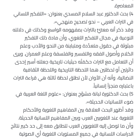
المعاصرة.
4) بحث الدكتور عبد السلام المسدي بعنوان: «التفكير اللساني
في التراث العربي – نحو تصحيح منهجي».
وقد ذكر أنه معنيٌّ بالتراث بمفهومه الواسع وكذلك في دلالته
النوعية في مجال التفكير اللغوي، وأن مادة ذلك التفكير
مبثوثة في حقول متعدِّدة ومتباينة من النحو والأدب وعلم
الكلام وأصول الفقه والتفسير والفلسفة وعلم العمران. ويرى
أن التعامل مع التراث حكمَتْه حيثيات تاريخية جعلته أسير إحدى
دائرتين أو لحظتين هما اللحظة التاريخية واللحظة الثقافية
النضالية، وأنه آن الأوان لأن تطلق لحظة ثالثة هي قراءة التراث
باعتباره منجزاً إنسانياً.
5) بحث الدكتورة لبانة مشوّح بعنوان: «علوم اللغة العربية في
ضوء اللسانيات الحديثة».
وقد أظهر البحث العلاقة بين المفاهيم اللغوية والأحكام
اللغوية عند اللغويين العرب وبين المفاهيم اللسانية الحديثة.
وأن ما توصل إليه اللغويون العرب تتطابق معه إلى حد كبير نتائج
الدراسات اللسانية في جميع المستويات اللغوية أي الصوتية