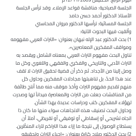
الجلسة الصباحية: مناقشة قواعد الإملاء. وقد ترأس الجلسة
الأستاذ الدكتور أحمد حسن حامد
الجلسة المسائية: ترأسها الدكتور مروان المحاسني
وألقيت فيها البحوث الآتية:
1) بحث الدكتور عبد الإله نبهان بعنوان: «التراث العربي مفهومه
ومواقف المفكرين المعاصرين».
تناول البحث مفهوم التراث العربي بمعناه الشامل ويقصد به
التراث الأدبي والتاريخي والفكري والفقهي واللغوي وكل ما
وصل إلينا من الأجداد. ثم ذكر أن قضية تحقيق التراث لا تقف
عند هذا الحدّ، بل تناهبتها مجادلات المفكرين وحاول كل
منهم تقديم مفهوم التراث وأخذ موقف منه مما أنتج طائفة
من المناقشات جعلت من التراث والمعاصرة ميداناً لها وصدرت
لهؤلاء المفكرين كتب ودراسات عديدة بهذا الشأن.
وحاول البحث تصنيف هذه الاتجاهات سواء منها ما كان ذا
اتجاه تشريحي أو إسقاطي أو توفيقي أو تقريظي، آملاً أن
يستطاع الوصول إلى نتيجة ما إزاء هذا التراكم لآراء المنظّرين.
2) بحث الدكتور صلاح كزارة بعنوان: «إحياء التراث وتحقيقه