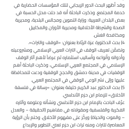
وقد أظهر البحث الدور الإيجابي لتلك المؤسسات الحضارية في
خدمة المجتمع. وذكرت الباحثة أنه قد حلت محل الحسبة في
بعض البلدان العربية: وزارة التموين ومجالس البلدية، ومديرية
الصحة والشرطة الأخلاقية ومديرية الأوزان والمكاييل
ومكافحة الغش.
4) بحث الدكتورة عزة الربَّاط بعنوان: «الوقف والتراث».
وتضمَّن تعريف الوقف في التراث العربي الإسلامي ومشروعيته
وأدواته وأنواعه وأساليب استثماره ثم عرضاً لأهم آثار الوقف
الإسلامي في المجتمع العربي الإسلامي، وذكرت الباحثة أهم
الوقفيات في مدينة دمشق والحجج الوقفية ودعت للمحافظة
عليها وإلى نشر الوعي الوقفي في المجتمع العربي.
5) بحث الدكتور عبد الكريم خليفة بعنوان: «رسالة في فلسفة
الأخلاق» للإمام ابن حزم الأندلسي.
عرَّف الباحث بالإمام ابن حزم الأندلسي ونشأته وعلومه وآثاره
الفكرية والفلسفية ومقولاته في مفاهيم (الحقيقة – والعدل
– والموت والحياة) وركّز على مفهوم الأخلاق. وختم بأن الرؤية
المعاصرة للتراث ومنه تراث ابن حزم تعني التطوير والإبداع