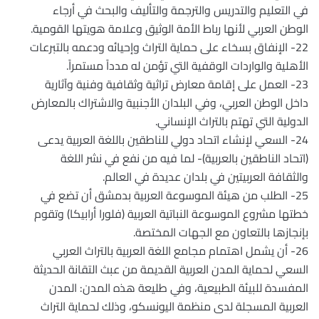
في التعليم والتدريس والترجمة والتأليف والبحث في أرجاء
الوطن العربي لأنها رباط الأمة الوثيق وعلامة هويتها القومية.
22- الإنفاق بسخاء على حماية التراث وإحيائه ودعمه بالتبرعات
الأهلية والواردات الوقفية التي تؤمن له مدداً مستمراً.
23- العمل على إقامة معارض تراثية وثقافية وفنية وآثارية
داخل الوطن العربي، وفي البلدان الأجنبية والاشتراك بالمعارض
الدولية التي تهتم بالتراث الإنساني.
24- السعي لإنشاء اتحاد دولي للناطقين باللغة العربية يدعى
(اتحاد الناطقين بالعربية)- لما فيه من نفع في نشر اللغة
والثقافة العربيتين في بلدان عديدة في العالم.
25- الطلب من هيئة الموسوعة العربية بدمشق أن تضع في
خطتها مشروع الموسوعة النباتية العربية (فلورا أرابيكا) وتقوم
بإنجازها بالتعاون مع الجهات المختصة.
26- أن يشمل اهتمام مجامع اللغة العربية بالتراث العربي
السعي لحماية المدن العربية القديمة من عبث التقانة الحديثة
المفسدة للبيئة الطبيعية، وفي طليعة هذه المدن: المدن
العربية المسجلة لدى منظمة اليونسكو، وذلك لحماية التراث