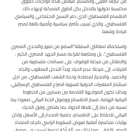
من غيرها العربي والمسلم، فيقابل هذه الواجبات حقوق
مكتسبة تخولها بالتدخل بكل الطرق الممكنة لإنهاء ذلك
الانقسام الفلسطيني الذي دمر النسيج الاجتماعي والسياسي
الفلسطيني، والذي تسبب بأضرار سياسية وأمنية بالغة لمصر
قيادة وشعبا.
واستكمالا لمقالتي السابقة”السابع من تموز والتحدي المصري
الفلسطيني”، بل ومتابعة لقراءة مسار الجهد المصري الكبير ،
والانتقال من مرحلة الوقوف على مسافات متساوية من
الفرقاء، إلى مرحلة عدم الحياد وبدأ التدخل المطلوب والجاد
والحميد، والانحياز لمصلحة وحدة الشعب الفلسطيني، من اجل
استثمار المتغيرات الدولية لتسوية الصراع الفلسطيني الإسرائيلي،
وبذلك تكون المواجهة القادمة بين مسارين من الخطوط
البيانية الهامة، مسار الانقسام ووصول الخط البياني صعودا بما
تسببه من دمار إلى نقطة الذروة، بما يقتضي وفق التحرك
البياني للحفاظ على الانقسام، حتمية الانحدار إلى الأسفل ولكن
بوثبات متكسرة أفقية تعوض السقوط الراسي باتجاه الامتداد
الزمني الأفقي وما لذلك من آثار أكثر تدميرا تسببت في وصول