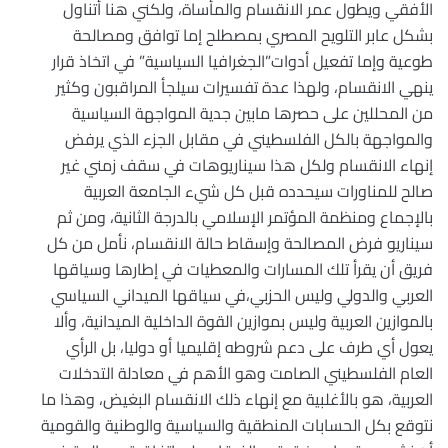
الأفقي ويطول عمر الانقسام والمأساة، ولكني هنا أتناول
بشكل عابر التلويح المصري بمصطلح إما توافق ومصالحة
طوعية وإما تفعيل أدوات”الجغرافيا السياسية” في اتخاذ قرار
ينهي الانقسام، ولهذا عدة تفسيرات سيلجأ المراقبون وكثير
من المحللين على حصرها مابين جدية المواجهة السياسية
والمواجهة بالكل الفلسطيني في مقابل الجزء الذي يرفض
إنهاء الانقسام ولكل هذا سيناريوهات في سقف زمني غير
صالح للمناورات سيحدده قبل كل شيء الجامعة العربية
بالإجماع ومنظمة المؤتمر الإسلامي بالدرجة الثانية، ومن ثم
سيناريو فرض المصالحة وإسقاط حالة الانقسام، نأمل من كل
فريق أن يقرأ تلك المسارات والمعطيات في إطارها وسياقها
العربي والدولي وليس الحزبي،في سياقها الميداني السياسي
بالموازين العربية وليس بموازين القوة الداخلية الميدانية، وألا
يعول أي طرف على دعم شروطه إقليميا أو دوليا، بل الرأي
العام الفلسطيني الصامت وهو الأهم في معادلة التدخلات
العربية، هو بالأغلبية مع إنهاء ذلك الانقسام البغيض، وهذا ما
نتوقع بكل الحسابات المنطقية والسياسية والوطنية والقومية