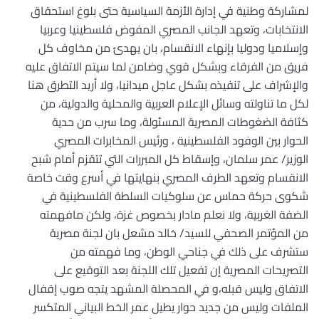
لمشاركة وطنية في إدارة الأزمة السياسية حتى بلوغ استحقاق
الانتخابات، وتعهد الجانب المصري المفوض فلسطينيا وعربيا
وإسلاميا ودوليا بإنهاء الانقسام، بان يهدئ من مخاوف كل
فريق من الفرقاء وبشكل قوي وضامن لما سيتم الاتفاق عليه
والإشراف على تنفيذه بشكل عاجل ميدانيا، ولا أريد التطرق هنا
لكل ما تناولته وسائل الإعلام العربية والمحلية والدولية، من
كثافة الضغوطات المصرية المسئولة، وما سرب من حدية
الحوار بين الوفود الفلسطينية ، ورئيس المخابرات المصري
الوزير/ عمر سلمان، وإسقاط كل المبررات التي تتقزم أمام شبح
الانقسام وتعهد الطرف المصري بنهايتها في أسرع وقت خاصة
شكوى حركة حماس عن سلوكيات السلطة الفلسطينية في
الضفة الغربية، ولا نعلم مادار بخصوص غزة، ولكن مافهمته
من المؤتمر الصحفي للسيد/ خالد مشعل بان لجنة مصرية
ستشرف على ذلك في جناحي الوطن، وما فهمته من
التصريحات المصرية إن تفعيل تلك اللجنة بعد التوقيع على
الاتفاق وليس قبله،و في المحصلة المشهد يتجه صوب إقفال
الملفات وليس من جديد حوار يطيل عمر الخط البياني المتكسر