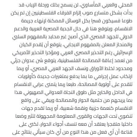
المحلي والعربي المأساوي، لن يسمح بذلك ورحلة الإياب قد
بدأت بشكل متسارع صوب إلزام الفرقاء الفلسطينيين إن لم يكن
طوعا فسيكون قسرا بكل الوسائل الممكنة لإنهاء جريمة
الانقسام، ويتوقع هنا في حال الجدية المصرية العربية والدعم
الدولي للجهد المصري الذي أصبح غير محايد بالمفهوم السلبي
والمنحاز المعلن بالمفهوم الايجابي، يتوقع أن يُقدم الكيان
الإسرائيلي رغم التحذير المصري العربي ومؤخرا التحذير الأمريكي
من تعمد إعاقة المصالحة الفلسطينية، يتوقع شن عدوان جزئي
ومحدود لخلط الأوراق ونسف الجهد العربي المصري، أو ربما
ارتكاب عمل إجرامي ما بما يدفع بمتغيرات جديدة كأولويات
تتقدم على أولوية المصالحة، طبعا ربما يتمنى عرابي الانقسام
في الداخل والخارج مثل طوق النجاة العدواني الصهيوني هذا
بما يريحهم من حتمية الحوار والمصالحة ويبقي على واقع
الانقسام كنعمة حزبية ونقمة شعبية، أو ربما تقدم جهات
تنضوي تحت الجهات والقوى المعلومة المجهولة لتثير وضعا
داخليا متفجرا يعتقد أن معه تنسف أجواء الحوار، لكني على
قناعة أن أي فعل من هذا النوع من أي كان سيأتي بنتائج على