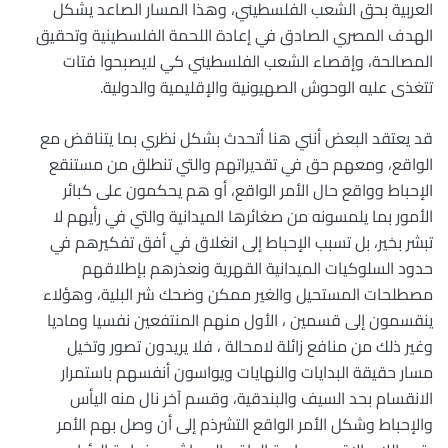
العربية بحق الشعب الفلسطيني، وهذا المسار الصاعد يشكل
الهدف المصري الصادق في إعادة اللحمة الفلسطينية وتحقيق
المصالحة، وإقصاء الشعب الفلسطيني كي لايصبحوا فتات
تتغذى عليه الوحوش الصهيونية والإقليمية والدولية.
قد يعتقد البعض أنني هنا أتحدث بشكل نظري بما يتناقض مع
الواقع، ومعهم حق في تقديراتهم والتي تنطلق من مستنقع
الإحباط وواقع حال الأمر الواقع، أو هم يحكمون على كبائر
الأمور بما يلمسونه من صغائرها الميدانية والتي في رأيهم لا
تبشر بخير، بل تسبب الإحباط إلى انغلاق في أفق تفكيرهم في
حدود السلوكيات الميدانية القهرية ونعذرهم بإطلاقهم
مصطلحات المستحيل والغير ممكن وضحك شر البلية، وهؤلاء
ينقسمون إلى قسمين ، الأول منهم المنتفعين نفسيا وماديا
وغير ذلك من منافع زائلة لامحالة ، فلا يريدون تصور وتخيل
مسار حقيقة البدايات والنهايات ويواسون أنفسهم باستمرار
الانقسام بحد السيف والبندقية، وقسم آخر نال منه اليأس
والإحباط وشكل الأمر الواقع التشرذم إلى أن وصل بهم الأمر