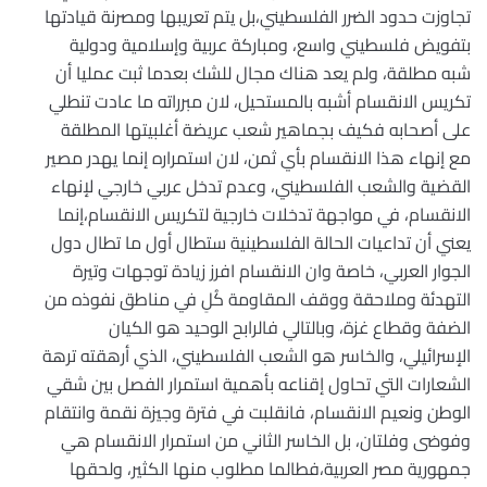
تجاوزت حدود الضرر الفلسطيني،بل يتم تعريبها ومصرنة قيادتها
بتفويض فلسطيني واسع، ومباركة عربية وإسلامية ودولية
شبه مطلقة، ولم يعد هناك مجال للشك بعدما ثبت عمليا أن
تكريس الانقسام أشبه بالمستحيل، لان مبرراته ما عادت تنطلي
على أصحابه فكيف بجماهير شعب عريضة أغلبيتها المطلقة
مع إنهاء هذا الانقسام بأي ثمن، لان استمراره إنما يهدر مصير
القضية والشعب الفلسطيني، وعدم تدخل عربي خارجي لإنهاء
الانقسام، في مواجهة تدخلات خارجية لتكريس الانقسام،إنما
يعني أن تداعيات الحالة الفلسطينية ستطال أول ما تطال دول
الجوار العربي، خاصة وان الانقسام افرز زيادة توجهات وتيرة
التهدئة وملاحقة ووقف المقاومة كُلِ في مناطق نفوذه من
الضفة وقطاع غزة، وبالتالي فالرابح الوحيد هو الكيان
الإسرائيلي، والخاسر هو الشعب الفلسطيني، الذي أرهقته ترهة
الشعارات التي تحاول إقناعه بأهمية استمرار الفصل بين شقي
الوطن ونعيم الانقسام، فانقلبت في فترة وجيزة نقمة وانتقام
وفوضى وفلتان، بل الخاسر الثاني من استمرار الانقسام هي
جمهورية مصر العربية،فطالما مطلوب منها الكثير، ولحقها