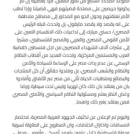
الموعد المحدد السابع من تموز المقبل، فرد بعصبية إن لم
يكونوا حريصين على مصلحة قضيتهم فهي قضيتنا وإذا تطلب
الأمر نعتقلهم وحول الجو مع المحاور إلى مصطلح ملاطفة
على انه يقصد ولا يقصد مايقول، بل وتحدث قبله الرئيس
المصري/ حسني مبارك إلى تداعيات ذلك الانقسام اللعين على
الأمن القومي المصري والعربي والمصير الفلسطيني، مشيرا
إلى عشرات آلاف الشهداء المصريين من اجل فلسطين كقضية
العرب والمسلمين المركزية، وتحدث العديد من أقطاب النظام
الرسمي عن عدم ردات مصر على الإساءة للسيادة والأمن
والنظام والشعب المصري، بل وفندوا حقائق أن كل المنتجات
والبضائع ومتطلبات الحياة تأتي من مصر عبر الأنفاق وأفادوا
بان من يعتقد بان ذلك كان تهريبا وليس تحت سيطرة ورضا
وغض النظر بعلم ومسئولية النظام السياسي والأمني المصري
فمن يعتقد بغير ذلك واهما.
واليوم تم الإعلان عن تكثيف الجهود العربية المصرية، لاختصار
المسافات واختزال الخلافات، وان المطروح على الطاولة تسوية
ودولة فلسطينية خلال عامين بتعهد أمريكي وأوروبي ودولي،