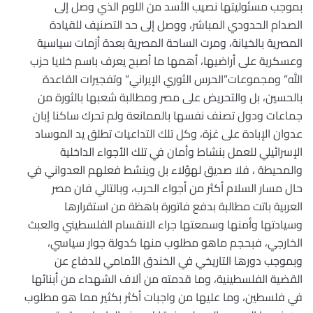
بموجب مسئوليتها نصيب الأسد من اللوم الذي وصل إلى
الصدام الحدودي المباشر، ووصل إلى حد التصنيف للقيادة
المصرية بالخيانة، ومرت الساحة المصرية بعدة أزمات سياسية
وعسكرية على أراضيها، أهمها ما أصبح يعرف باسم خلايا حزب
الله” ومجموعات”الحرس الثوري الإيراني” وتفجيرات القاعدة
بالحسين، بل والتحريض على مصر ومطالبة شعبها بالثورة من
جماعات ودول تصنف نفسها بالممانعة ولم تحرك ساكنا إبان
عدوان الإبادة على غزة، وكل تلك التداعيات تطلق يد الموساد
الإسرائيلي للعمل بنشاط وأمان في تلك الأجواء الداخلية
والمحيطة ، فلا صديق لهؤلاء بل وينشط فعلهم العدواني في
حال مسار السلام أكثر من أجواء الحرب، وبالتالي فان مصر
العربية باتت مطالبة بدفع فاتورة باهظة من استقرارها
وسيادتها وأمنها وسمعتها جراء الانقسام الفلسطيني والعبث
الخارجي، فبحجم ماهو مطلوب منها كدولة جوار سياسي،
وبموجب دورها التاريخي في الخندق الأمامي للدفاع عن
القضية الفلسطينية، وما قدمته من آلاف الشهداء من أبنائها
في فلسطين، وما عليها من واجبات أكثر بكثير مما هو مطلوب