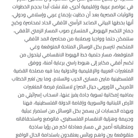
في عواصم عربية وإقليمية أخرى، فلا نشك أبدا بحجم الخطوات
والوثبات المصرية بعد أن حظيت بإجماع عربي وإسلامي ودولي،
أنها بخطها البياني الصاعد الرأسي الأفقي الحاد لمحاصرة وكبح
جماح التكسر الهبوطي المتسارع صوب المسار الزمني الأفقي،
ستتمكن حتما وواجبا وبصلابة من محاصرة المد الأفقي
المتكسر، لترسم بكل الوسائل المتاحة المتوقعة وغي
المتوقعة، مسار حتمية خط الهبوط الانقسامي ليتحول من
تكسر أفقي مكابر إلى هبوط راسي برعاية آمنة، ووفق
المتغيرات العربية والإقليمية والدولية بما فيه مصلحة القضية
الفلسطينية مابين مساري الحرب والسلام، وما بين تغير الخطاب
الأمريكي الأوروبي حيال الصراع لاستثمار فرصة المتغيرات
بمافيه إمكانية تسوية جادة يفرز عنها، انسحاب إسرائيلي من
الأرض اللبنانية والسورية وإقامة الدولة الفلسطينية، فهنا
وبهذه الحسابات لن يسمح بكل الوسائل من استمرار عبثية
وجريمة وهزلية الانقسام الفلسطيني، فالوضع واستحقاقاته
ومتطلباته أصبح في مسار معادلة اكبر من رؤيا ساذجة
متقوقعة بين واهم ويائس يعتقدون باستدامة الحال الواقع