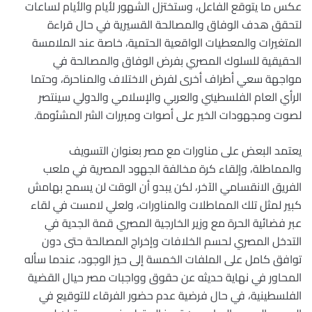
عكس ما يتوقع الفاعل، وستختزل الشهور لأيام والأيام لساعات
لتحقق هدف الوفاق والمصالحة القسيرية في حال قراءة
المتغيرات والمعطيات الواقعية الحتمية، خاصة عند الملامسة
الحقيقية للسلوك المصري بفرض الوفاق والمصالحة في
مواجهة سعي أطراف أخرى لفرض الاختلاف والمناحرة، وحتما
الرأي العام الفلسطيني والعربي والإسلامي والدولي سينتصر
لصوت ومجهودات الخير على أصوات ومبررات الشر المشئومة.
يعتمد البعض على مناورات مع مصر بعنوان التسويف
والمماطلة، وإلقاء كرة مخالفة الجهود المصرية في ملعب
الفريق الانقسامي الآخر، لكن يبدو أن الوقت لن يسمح بهامش
كبير لمثل تلك المماطلات والمناورات، ولعلي لامست في لقاء
عبر فضائية الحرة مع وزير الخارجية المصري قمة الجدية في
التدخل المصري لحسم الخلافات وإخراج المصالحة حتى دون
توافق كامل على الملفات الخمسة إلى حيز الوجود، عندما سأله
المحاور في نهاية حديثه عن حقوق وواجبات مصر حيال القضية
الفلسطينية، في حال فرضية عدم حضور الفرقاء للتوقيع في