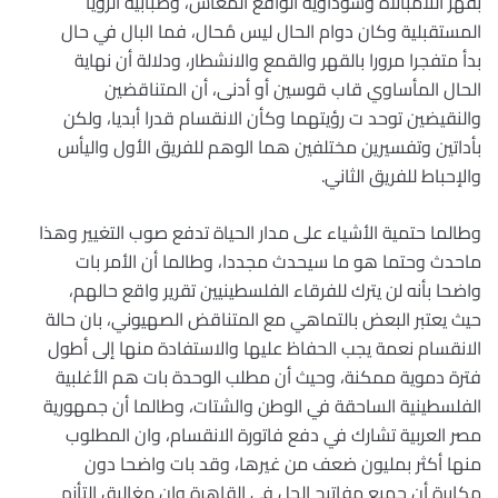
بقهر اللامبالاة وسوداوية الواقع المعاش، وضبابية الرؤيا
المستقبلية وكان دوام الحال ليس مُحال، فما البال في حال
بدأ متفجرا مرورا بالقهر والقمع والانشطار، ودلالة أن نهاية
الحال المأساوي قاب قوسين أو أدنى، أن المتناقضين
والنقيضين توحد ت رؤيتهما وكأن الانقسام قدرا أبديا، ولكن
بأداتين وتفسيرين مختلفين هما الوهم للفريق الأول واليأس
والإحباط للفريق الثاني.
وطالما حتمية الأشياء على مدار الحياة تدفع صوب التغيير وهذا
ماحدث وحتما هو ما سيحدث مجددا، وطالما أن الأمر بات
واضحا بأنه لن يترك للفرقاء الفلسطينيين تقرير واقع حالهم،
حيث يعتبر البعض بالتماهي مع المتناقض الصهيوني، بان حالة
الانقسام نعمة يجب الحفاظ عليها والاستفادة منها إلى أطول
فترة دموية ممكنة، وحيث أن مطلب الوحدة بات هم الأغلبية
الفلسطينية الساحقة في الوطن والشتات، وطالما أن جمهورية
مصر العربية تشارك في دفع فاتورة الانقسام، وان المطلوب
منها أكثر بمليون ضعف من غيرها، وقد بات واضحا دون
مكابرة أن جميع مفاتيح الحل في القاهرة وان مغاليق التأزم