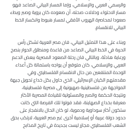
والرسمي العربي والإسلامي، وإما المسار البياني الصاعد فهو
مسار الاحتواء ودلالات صحته، أن صعوده كان بروية وصبر وبطء
صعودا لمحاصرة الهروب الأفقي لمسار هبوط وانكسار الخط
البياني للانقسام.
وبناء على هذا التمثيل البياني، فان مصر العربية تشكل رأس
الحربة في الخط البياني الصاعد من قاعدة ومنطلق الحوار بنصح
ورعاية هادئة، وبالتالي فان رحلة الصعود المصرية ببعض الدعم
العربي والإسلامي، كان متوقع أن يواجه باستماتة كل أعداء
الوحدة المنتفعين من حال الانقسام الفلسطيني وفي
مقدمتهم الكيان الإسرائيلي، الذي حاول بكل خداع تحويل جبهة
المواجهة من فلسطينية صهيونية إلى مصرية فلسطينية،
ونتيجة الحكمة والصبر والمسئولية للقيادة المصرية الأكثر
معرفة بخداع الصهاينة، فقد فوتوا تلك الفرصة التي كانت
ستكون أكثر سوداوية ودموية، لو كان الحال بالانفجار على
حدود دولة عربية أو إسلامية أخرى غير مصر العربية، لارتكب بحق
الشعب الفلسطيني مجازر ليست بجديدة في تاريخ المذابح