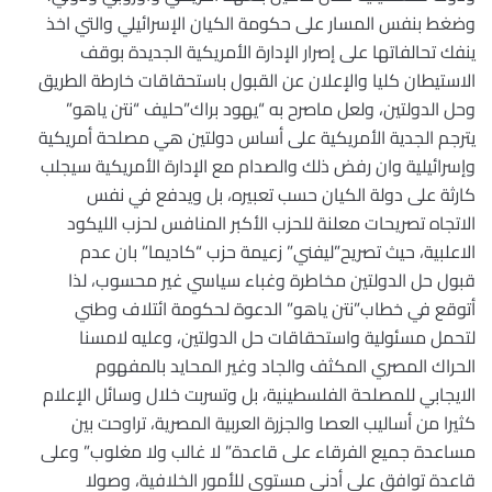
وضغط بنفس المسار على حكومة الكيان الإسرائيلي والتي اخذ
ينفك تحالفاتها على إصرار الإدارة الأمريكية الجديدة بوقف
الاستيطان كليا والإعلان عن القبول باستحقاقات خارطة الطريق
وحل الدولتين، ولعل ماصرح به “يهود براك”حليف “نتن ياهو”
يترجم الجدية الأمريكية على أساس دولتين هي مصلحة أمريكية
وإسرائيلية وان رفض ذلك والصدام مع الإدارة الأمريكية سيجلب
كارثة على دولة الكيان حسب تعبيره، بل ويدفع في نفس
الاتجاه تصريحات معلنة للحزب الأكبر المنافس لحزب الليكود
الاعلبية، حيث تصريح”ليفني” زعيمة حزب “كاديما” بان عدم
قبول حل الدولتين مخاطرة وغباء سياسي غير محسوب، لذا
أتوقع في خطاب”نتن ياهو” الدعوة لحكومة ائتلاف وطني
لتحمل مسئولية واستحقاقات حل الدولتين، وعليه لامسنا
الحراك المصري المكثف والجاد وغير المحايد بالمفهوم
الايجابي للمصلحة الفلسطينية، بل وتسربت خلال وسائل الإعلام
كثيرا من أساليب العصا والجزرة العربية المصرية، تراوحت بين
مساعدة جميع الفرقاء على قاعدة” لا غالب ولا مغلوب” وعلى
قاعدة توافق على أدنى مستوى للأمور الخلافية، وصولا