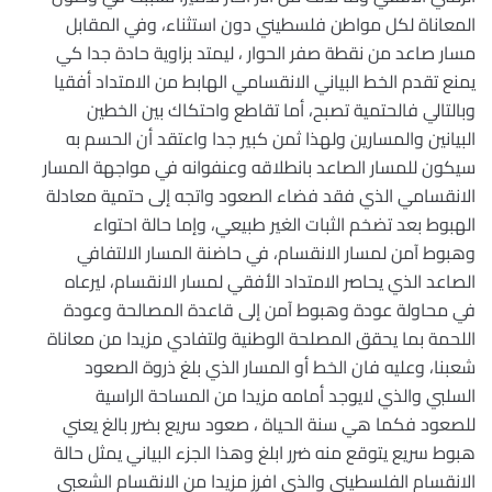
المعاناة لكل مواطن فلسطيني دون استثناء، وفي المقابل
مسار صاعد من نقطة صفر الحوار ، ليمتد بزاوية حادة جدا كي
يمنع تقدم الخط البياني الانقسامي الهابط من الامتداد أفقيا
وبالتالي فالحتمية تصبح، أما تقاطع واحتكاك بين الخطين
البيانين والمسارين ولهذا ثمن كبير جدا واعتقد أن الحسم به
سيكون للمسار الصاعد بانطلاقه وعنفوانه في مواجهة المسار
الانقسامي الذي فقد فضاء الصعود واتجه إلى حتمية معادلة
الهبوط بعد تضخم الثبات الغير طبيعي، وإما حالة احتواء
وهبوط آمن لمسار الانقسام، في حاضنة المسار الالتفافي
الصاعد الذي يحاصر الامتداد الأفقي لمسار الانقسام، ليرعاه
في محاولة عودة وهبوط آمن إلى قاعدة المصالحة وعودة
اللحمة بما يحقق المصلحة الوطنية ولتفادي مزيدا من معاناة
شعبنا، وعليه فان الخط أو المسار الذي بلغ ذروة الصعود
السلبي والذي لايوجد أمامه مزيدا من المساحة الراسية
للصعود فكما هي سنة الحياة ، صعود سريع بضرر بالغ يعني
هبوط سريع يتوقع منه ضرر ابلغ وهذا الجزء البياني يمثل حالة
الانقسام الفلسطيني والذي افرز مزيدا من الانقسام الشعبي