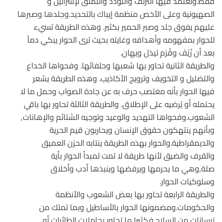
فقط.وتعتمد فيها التزلف والتودد والتملق لإسرائيل و
الصهيونية وعلى الأخص منظمة إيباك بالتحديد.وجلدها وصبرها
عليهم يفوق جلد وصبر الحمير بكثير. وهذه الطريقة تسيء
للحوار بمفهومه وأهدافه وغايته بحيث ترى الحوار يبكي دماً
بعد أن زُيْفَ وقُزم ليذل ويهان.
والطريقة الثانية تحاور بها شعبها وحلفائها. وفحواها الخداع
والتضليل و التخويف وترويج الأكاذيب. وهذه الطريقة يشعر
فيها الحوار بأنه مغتصب حرف به عن جادة الصواب وحمل ما لا
يحتمله أو يُرضيه على الإطلاق. والطريقة الثالثة تحاور بها باقي
الشعوب.وفحواها التهديد والوعيد وتوجيه الشتائم والإهانات,
وبأنهم ينتهكون حقوق الإنسان ويحاربون قيم الحرية
والديمقراطية.والحوار بهذه الطريقة ينتابه الحزن العميق
والقرف والضيق لأنها طريقة لا تمت لمبدأ الحوار بأية
صلة,وهي ما يحرمها ويرفضها وينبذها أدب وأخلاق
وسلوكيات الحوار.
والطريقة الرابعة تحاور بها بعض الشعوب والأنظمة
والحكومات.ومضمونها الحوار بالأساطيل وبما تملك من
ترسانات من السلاح.فكثيرا ما تحاور بحاملات الطائرات أو