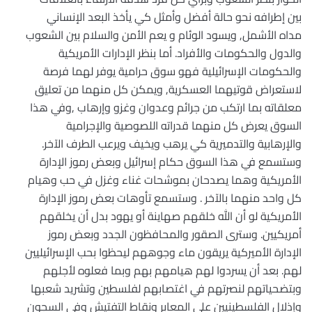
بين إطرافه نحو حالة أفضل وأمثل كي يأخذ البعد الإنساني
مداه الأشمل, ويسود الوئام و يعم الأمن والسلام بين الشعوب
والدول والحكومات والأفراد. أما بنظر الإدارات الأمريكية
والحكومات الإسرائيلية فهو سوق حرامية يوفر لهما فرصة
لاستعراض قوتيهما العسكرية, ويمكن كل منهما من تعليق
معلقاته بما ارتكب من جرائم وعدوان وغزو وإرهاب ,وفي هذا
السوق يعرض كل منهما قدراته اللصوصية والإجرامية
والإرهابية والتدميرية كي يرهب ويخيف ويرعب الطرف الآخر.
وستسمع في هذا السوق حكام إسرائيل وبعض رموز الإدارة
الأمريكية وهما يصدحان بموشحات غناء وغزل في حب وهيام
كل واحد منهما بالآخر . وستسمع تأوهات بعض رموز الإدارة
الأمريكية لو أن الله خلقهم صهاينة أو يهود بدل أن يخلقهم
أمريكيين. وسترى الصقور والمحافظون الجدد وبعض رموز
الإدارة الأميركية يريقون ماء وجوههم ليحظوا بحب الإسرائيليين
لهم. بعد أن يسردوا لهم هيامهم بهم وبما فعلوه لأجلهم
وبتضحياتهم لنصرتهم في اغتصابهم لفلسطين وتشريد شعبها
وإذلال الفلسطينيين على المعابر ونقاط التفتيش وفي السجون