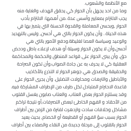
مع الأنظمة والشعوب.
وما من احد يجهل بأن الحوار كي يحقق الهدف والغاية منه
يجب الالتزام بمعايير وأسس عدة .من أهمها: الالتزام بأدب
الحوار ,وبحسن المعاملة والقدوة الحسنة التي يتميز بها في
هذه الحياة . وأن يكون الحوار بالتي هي أحسن, وليس بالتهديد
والوعيد وسياسة العصا لغليظة.ودفع الأمور بالتي هي
أحسن.وأن لا يكون الحوار وسيلة أو هدف لإعلاء باطل ودحض
حق. وأن يبنى الحوار على قواعد المنطق والحكمة والمحاكمة
العقلية كي لا يحرف به عن جادة الصواب.وأن تكون الصراحة
والحقيقة والصدق هي جوهر الحوار لا التذرع بالأكاذيب
والأباطيل والترهات ومحاولات التضليل. وأن يجرى الحوار على
قاعدة الاحترام المتبادل لكل طرف من الإطراف المشاركة فيه.
وقد يستلزم الحوار بعض العتاب. والعتاب صابون يغسل القلوب
من الأحقاد و الفهم الخاطئ لبعض التصرفات,أو نتيجة تراكم
مشاكل وخلافات سادت وازدهرت لفترة من الزمن بين أطراف
الحوار بسبب سؤ الفهم أو القطيعة أو الخصام, بحيث يعيد
الحوار بالقلوب إلى مرحلة جديدة من النقاء والصفاء بين أطراف