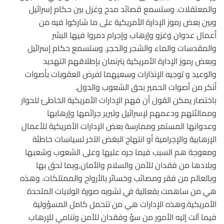
والمعتقلات. وستسمع قصائد مدح وغزل بين حكام إسرائيل
وبين بعض رموز الإدارة الأمريكية على ما شاركوا فيه من
أعمال عدوان وغزو وإرهاب وإجرام دمروا فيها البشر
والمقدسات والماء والشجر والحجر. وستسمع حكام إسرائيل
وبعض رموز الإدارة الأمريكية يترنمان بإطلاقهم التهديد
والوعيد و توجيه الإنذارات وسعيهما لفرض العقوبات بأصوات
أنكر من أصوات الحمير بحق الشعوب والدول.
باختصار يمكن القول أن فهم الإدارات الأمريكية الخاطئ للحوار
وممالئتهم ودعمهم لإسرائيل وتبرير جرائمها وإرهابها
وعدوانها المستمر وممارسة بعض الإدارات الأمريكية للأعمال
الإرهابية والإجرامية أو انتهاج البغض الآخر لسياسات خاطئة
ومعوجة هم السبب فيما جره عليها وعلى الشعوب وشعبها
وبلادها من فقدان للأمن والسلام والأمان,وبما لحق بها
وبالعالم من فقر ومصائب وخسائر بالأرواح والممتلكات. وهذه
هي من ساهمت بفعالية في تشويه صورة الولايات المتحدة
الأمريكية.وهذه الإدارات هي من تتحمل كامل المسؤولية
فيما آلت إليه الأمور من سؤ وفقدان للأمن وتنامي للإرهاب