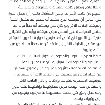
الحوار,و يدفع بالعقول لإصلاح ذات البين ووضع حد للخصومات
والخلافات, وتذليل كافة العقبات والصعوبات وتبديد سؤ
الفهم بين كافة الأطراف. وعلى المشارك بالحوار أن يدخل الحوار
على أساس أن موقفه الذي يعتقد أنه صحيح قد يحتمل الخطأ.
وموقف الطرف الآخر ولو كان يظن ويعتقد أنه خطأ فإنه قد
يحتمل الصواب. لا على أساس فرض موقفه ورأيه على الآخر.لأن
كثيرا ً من الأمور التي تخص أحد طرفي الحوار قد تكون خافية أو
مبهمة على الطرف الآخر,أو ربما قد فهمت خطأ فساد جو من
الشك والريبة.
هكذا تفهم الشعوب والحكومات الحوار باستثناء الإدارات
الأمريكية و الحكومات الإسرائيلية لأنهما يدخلان الحوار
والمفاوضات بموقف جائر ومرذول وخاطئ وأعوج, يسعيان
من خلاله لفرض موقفيهما على الطرف الآخر .أو يستعرضان
قوتيهما العسكرية لتخويف وإرهاب وإذلال الطرف الآخر
والانتقاص منه, بهدف فرض سطوتهما وإرادتهما عليه بدون
وجه عدل وحق كي يضمنا لنفسيهما ما سرقوه ونهبوه من
أرض وثروات ونفط.
الحوار بنظر الشعوب وبرأي كل فرد هدفه الارتقاء بالعلاقات