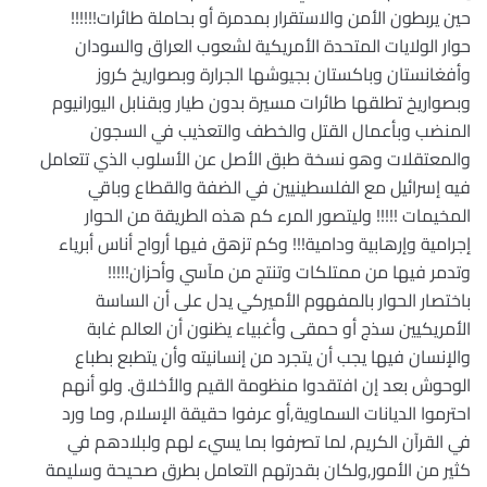
حين يربطون الأمن والاستقرار بمدمرة أو بحاملة طائرات!!!!!!
حوار الولايات المتحدة الأمريكية لشعوب العراق والسودان
وأفغانستان وباكستان بجيوشها الجرارة وبصواريخ كروز
وبصواريخ تطلقها طائرات مسيرة بدون طيار وبقنابل اليورانيوم
المنضب وبأعمال القتل والخطف والتعذيب في السجون
والمعتقلات وهو نسخة طبق الأصل عن الأسلوب الذي تتعامل
فيه إسرائيل مع الفلسطينيين في الضفة والقطاع وباقي
المخيمات !!!!! وليتصور المرء كم هذه الطريقة من الحوار
إجرامية وإرهابية ودامية!!! وكم تزهق فيها أرواح أناس أبرياء
وتدمر فيها من ممتلكات وتنتج من مآسي وأحزان!!!!!
باختصار الحوار بالمفهوم الأميركي يدل على أن الساسة
الأمريكيين سذج أو حمقى وأغبياء يظنون أن العالم غابة
والإنسان فيها يجب أن يتجرد من إنسانيته وأن يتطبع بطباع
الوحوش بعد إن افتقدوا منظومة القيم والأخلاق. ولو أنهم
احترموا الديانات السماوية,أو عرفوا حقيقة الإسلام, وما ورد
في القرآن الكريم, لما تصرفوا بما يسيء لهم ولبلادهم في
كثير من الأمور,ولكان بقدرتهم التعامل بطرق صحيحة وسليمة