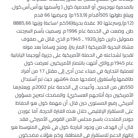
بالمدمرة نيوجرسي أو المدمرة كول ( وأسمها يو.أس.أس.كول.
ويبلغ طولها 505أقدام (153,9م). وعرضها 66 قدم
(12م),وسرعتها 30 عقدة بحرية(56كم /ساعة) وزنها 8885,66
طن. وضعت في الخدمة عام 1996م. وسميت بأسم السرجنت
صموئيل دارين كول1920 ـ 1945م الذي قاتل في صفوف
مشاة البحرية الأمريكية ( المار ينز). ومنح وساماً بعد موته
تقديرا لشجاعته في الحملة الأمريكية على جزيرة أيوجيما اليابانية
عام 1945م,والتي أنتهت بانتصار الأمريكيين. تعرضت كول
لعملية انتحارية في ميناء عدن أدى إلى مقتل 17 من أفراد
طاقمها.وأستغرق إصلاحها مدة 64شهر. حيث تم أستبدال
550طن من الحديد, وأعيدت إلى الخدمة عام 2002م. ويعتبرها
الأمريكيين درة أنتاجهم العسكري). والمضحك تصريح مسؤول
أمريكي رفيع المستوى حين قال: أن مهمة كول هو الحفاظ
على الاستقرار الإقليمي خلال هذه الفترة الحرجة. أما غوردن
جوندر المتحدث باسم مجلس الأمن القومي الأميركي فقد
قال: أن الهدف من وجود البارجة كول في شرقي المتوسط هو
إظهار الدعم للاستقرار في المنطقة. وكم هؤلاء مضحكون