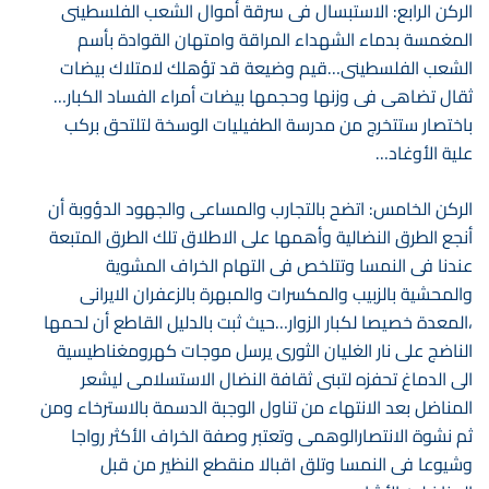
الركن الرابع: الاستبسال فى سرقة أموال الشعب الفلسطينى
المغمسة بدماء الشهداء المراقة وامتهان القوادة بأسم
الشعب الفلسطينى…قيم وضيعة قد تؤهلك لامتلاك بيضات
ثقال تضاهى فى وزنها وحجمها بيضات أمراء الفساد الكبار…
باختصار ستتخرج من مدرسة الطفيليات الوسخة لتلتحق بركب
علية الأوغاد…
الركن الخامس: اتضح بالتجارب والمساعى والجهود الدؤوبة أن
أنجع الطرق النضالية وأهمها على الاطلاق تلك الطرق المتبعة
عندنا فى النمسا وتتلخص فى التهام الخراف المشوية
والمحشية بالزبيب والمكسرات والمبهرة بالزعفران الايرانى
،المعدة خصيصا لكبار الزوار…حيث ثبت بالدليل القاطع أن لحمها
الناضج على نار الغليان الثورى يرسل موجات كهرومغناطيسية
الى الدماغ تحفزه لتبنى ثقافة النضال الاستسلامى ليشعر
المناضل بعد الانتهاء من تناول الوجبة الدسمة بالاسترخاء ومن
ثم نشوة الانتصارالوهمى وتعتبر وصفة الخراف الأكثر رواجا
وشيوعا فى النمسا وتلق اقبالا منقطع النظير من قبل