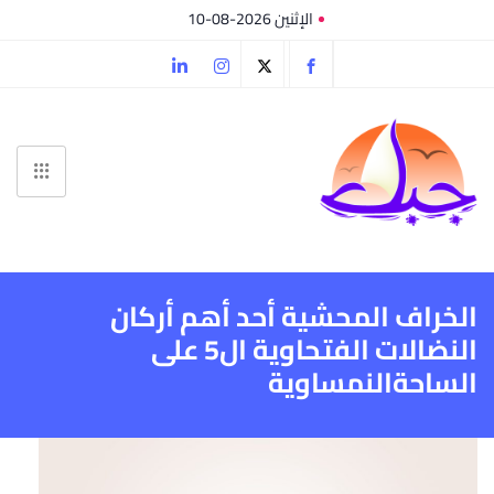
الإثنين 2026-08-10
الخراف المحشية أحد أهم أركان
النضالات الفتحاوية ال5 على
الساحةالنمساوية