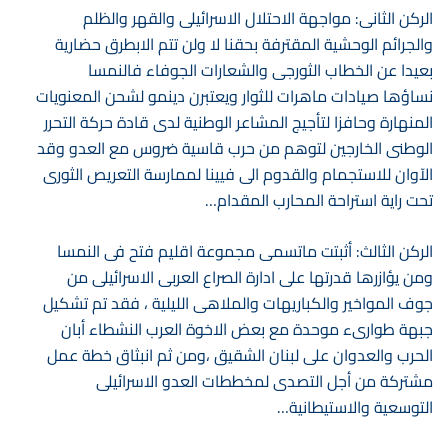
الركن الثانى: مواجهة الاحتلال الاسرائيلى والقهر والظلم
والجرائم الوحشية المقترفة بحقنا لا ولن تتم الابطرق حضارية
بعيدا عن الخطاب الثورجى والشعارات الجوفاء فالنمسا
نساؤها صيادات ماهرات للثوار ويعتبرن دينمو لشحن المعنويات
المنهارة وحافزا لتأجيج المشاعر الوطنية لدى قادة حركة التحرر
الوطنى الخارجين لتوهم من حرب قاسية ضروس مع العدو وقد
الآوان للاستجمام والقدوم الى فيينا لممارسة التعريص الثورى
تحت راية استراحة المحارب المقدام…
الركن الثالث: أثبتت ماتسمى مجموعة اقليم فتح فى النمسا
ومن يؤازرها قدرتها على ادارة الصراع العربى الاسرائيلى من
جوف المواخير والكباريهات والملاهى الليلية ، فقد تم تشكيل
جبهة طوارىء موحدة مع بعض الاخوة العرب النشطاء أبان
الحرب والعدوان على لبنان الشقيق ،ومن ثم انبثاق خطة عمل
مشتركة من أجل التصدى لمخططات العدو الاسرائيلى
التوسعية والاستيطانية…