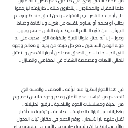
من محمد الأمين وصي علي صناديق دعم مصر إلا أنه مازال
حلما للفقراء والمحتاجين .. ينتظرون طلته .. كاريزمته ليترحموا
علي أيام عبد الناصر زعيم الفقراء .. ولكن للحق منذ ظهوره لم
يطلب أو يطمع أو يساوم لنفسه عن شىء ولا لقادة وضباط
الجيش .. من كثرة الظلام المحيط بحياة الناس – فقر وجهل
وعوز – إلا أنه يمثل عنوانا للعزة وللكرامة التي اهدرت علي يد
خونة الوطن السابقين .. مع كل حركة من يديه أو معالم وجهه
التي تنم – حاليا – عن الصدق بعيدا عن أدوار التقمص والتمثيل
تتعالي الآهات ومصمصة الشفاه في المقاهي والمنازل ..
في هذا الحوار إنتظروا منه الرأفة .. العطف .. والقشة التي
تنجدهم من غياهب عدم الأمان وعدم وجود ملابس تحميهم
من الحياة ومسلسلات الجوع والبلطجة .. ترقبوا تحليلاته ..
وتعليلاته عن قراراته الصارمة .. الصادمة .. وترقبوا منه أخبار
تقلل عنهم نار الأسعار .. ورفع الدعم في مقابل ثبات الدخول
والأجور .. إنتظروا أن يشموا صراحته في الأسباب الحقيقية وراء