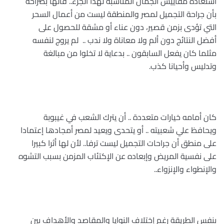
استعادة مقاييس الجمال المناسبة لهذا الجزء.. قالها بصراحة
بأن جراحة التجميل لمصر والمنطقة ليست من أعمال السحر
التي تؤدى بزمن قصير، دون عناء أو مشقة للحصول على
أفضل النتائج دون ألم ولا معاناة ولا ندب .. لم يروج لنفسه
مثلما كان يفعل السابقون .. بدعاية لا تخلوا من مبالغة
وتدليس وأحيانا كذب.
كان أمامه خيارات متعددة .. أن يترك الشعب في غيبوبة
ويحافظ علي شعبيته .. أو يتحدى ويعيد لمصر أمجادها إعتمادا
على منطق أن جراحات التجميل ليست ترفا.. لأن لها أثرا كبيرا
على نفسية المريض وإبعاده عن الإكتئاب المزمن بسبب التشوه
والإنطواء والإنزواء..
بنفس الطريقة رغم إختلاف النوايا والمقاصد والأهداف بين