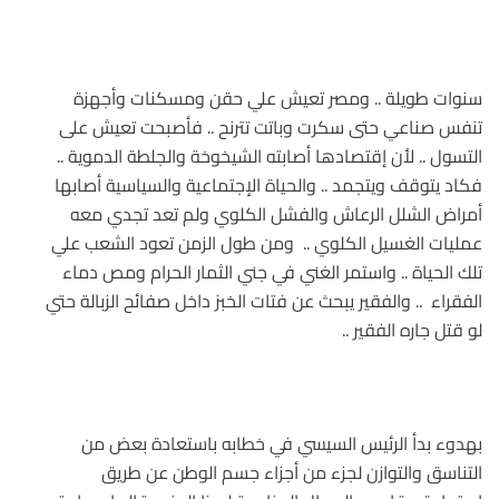
سنوات طويلة .. ومصر تعيش علي حقن ومسكنات وأجهزة
تنفس صناعي حتى سكرت وباتت تترنح .. فأصبحت تعيش على
التسول .. لأن إقتصادها أصابته الشيخوخة والجلطة الدموية ..
فكاد يتوقف ويتجمد .. والحياة الإجتماعية والسياسية أصابها
أمراض الشلل الرعاش والفشل الكلوي ولم تعد تجدي معه
عمليات الغسيل الكلوي .. ومن طول الزمن تعود الشعب علي
تلك الحياة .. واستمر الغني في جني الثمار الحرام ومص دماء
الفقراء .. والفقير يبحث عن فتات الخبز داخل صفائح الزبالة حتي
لو قتل جاره الفقير ..
بهدوء بدأ الرئيس السيسي في خطابه باستعادة بعض من
التناسق والتوازن لجزء من أجزاء جسم الوطن عن طريق