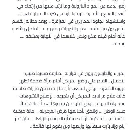
رفع الدعم عن المواد البترولية وما ترتب عليها من إرتفاع في
أسعار السلع والأغذية .. ترقبوا رأيه في ضرب الصهاينة لغزة ..
واستشهاد الجنود المصريين في الفرافرة .. وبعد خطابه إنقسم
الناس بين من منحه العذر والتبريرات ومنهم من تململ وتثاءب
كأنه أمام فيلم مكرر ولكن كلاهما في النهاية يعشقه ….
ويبجله..
الخبراء والدارسين يرون في قراراته الصارمة مشرط طبيب
التجميل .. القادر علي وضع المريض أمام مرآة ضخمة تظهر
عيوبه الخلقية .. توحي للشعب بأن ما إتخذه من قرارات صادمة
كانت علاج مر لا بد للمريض أن يتجرعه .. لإصلاح التشوهات ..
ومداواة الحروق .. ونزع البثور من جذورها بعد أن باتت تملأ
جسد الوطن … وتلحق بأصابعها مرض الغرغرينه .. حالة مرضية
لا تستدعي السكوت أو الصمت أو الخوف والإرتعاد .. فلن تمر
أيام وإلا بترت سيقانها وأيديها ولن يقوم لها قائمة ..