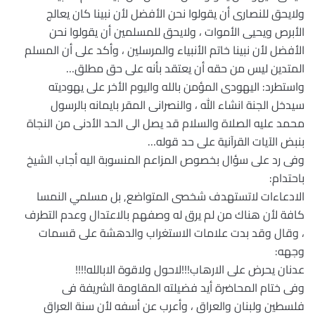
ولايحق للنصارى أن يقولوا نحن الأفضل لأن نبينا كان يعالج
الأبرص ويحيى الأموات ، ولايحق للمسلمين أن يقولوا نحن
الأفضل لأن نبينا خاتم الأنبياء والمرسلين ، وأكد على أن المسلم
المتدين ليس من حقه أن يعتقد بأنه على حق مطلق…
واستطرد: اليهودى المؤمن بالله واليوم الأخر على يهوديته
سيدخل الجنة انشاء الله ، والنصرانى المقر بايمانه بالرسول
محمد عليه الصلاة والسلام قد يصل الى الحد الأدنى من النجاة
بنبض الآيات القرآنية على حد قوله…
وفى رد على سؤال بخصوص المزاعم المنسوبة اليه أجاب الشيخ
باحتدام:
الادعاءات لاتستهدف شخصى المتواضع, بل مسلمي النمسا
كافة لأن هناك من لم يرق له وصفهم بالاعتدال وعدم التطرف
، وقال وقد بدت علامات الاستغراب والدهشة على قسمات
وجهه:
عدنان يحرض على الارهاب!!!لاحول ولاقوة الابالله!!!!
وفى ختام المحاضرة أيد فضيلته المقاومة الشريفة فى
فلسطين ولبنان والعراق ، وأعرب عن أسفه لأن سنة العراق