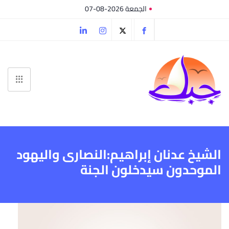
الجمعة 2026-08-07
الشيخ عدنان إبراهيم:النصارى واليهود
الموحدون سيدخلون الجنة