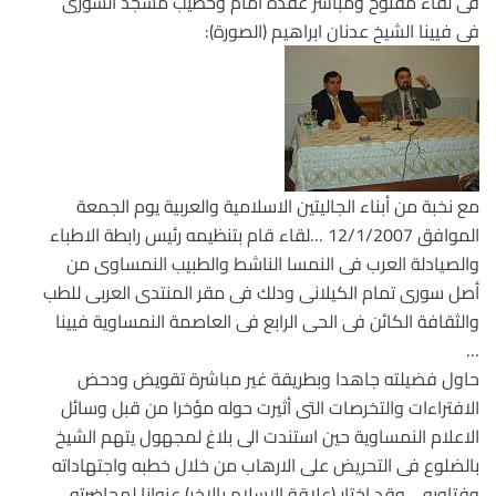
فى لقاء مفتوح ومباشر عقده امام وخطيب مسجد الشورى
فى فيينا الشيخ عدنان ابراهيم (الصورة):
مع نخبة من أبناء الجاليتين الاسلامية والعربية يوم الجمعة
الموافق 12/1/2007 …لقاء قام بتنظيمه رئيس رابطة الاطباء
والصيادلة العرب فى النمسا الناشط والطبيب النمساوى من
أصل سورى تمام الكيلانى ودلك فى مقر المنتدى العربى للطب
والثقافة الكائن فى الحى الرابع فى العاصمة النمساوية فيينا
…
حاول فضيلته جاهدا وبطريقة غير مباشرة تقويض ودحض
الافتراءات والتخرصات التى أثيرت حوله مؤخرا من قبل وسائل
الاعلام النمساوية حين استندت الى بلاغ لمجهول يتهم الشيخ
بالضلوع فى التحريض على الارهاب من خلال خطبه واجتهاداته
وفتاويه …وقد اختار (علاقة الاسلام بالاخر) عنوانا لمحاضرته