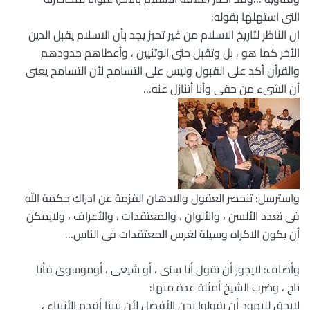
التى استهلها بقوله:
ان الناظر لتاريخ الاسلام من غير تحيز يجد بأن الاسلام يقبل الدين
الأخر كما هو ، بل وتقبل حتى الوثنيين ، وأعطاهم حدودهم
والقرأن أكد على القبول وليس على التسامح لأن التسامح يعنى
أن الشىء من حقى وأنا أتنازل عنه…
واسترسل: تنحصر العقول والادهان القزمة عن ادراك حكمة الله
فى تعدد الألسن ، والألوان ، والمعتقدات ، والأعراف ، ولايمكن
أن يكون الاكراه وسيلة لغرس المعتقدات فى الناس…
وأضاف: لايجوز أن تقول أنا سنى ، أو شيعى ، أوموسوى فأنا
ناج ، وضرب الشيخ أمثلة عدة منها:
لايحق لليهود أن يقولوا نحن الأفضل لأن نبينا أقدم الأنبياء ،