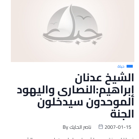
حياة
الشيخ عدنان
إبراهيم:النصارى واليهود
الموحدون سيدخلون
الجنة
2007-01-15
ناصر الحايك
By