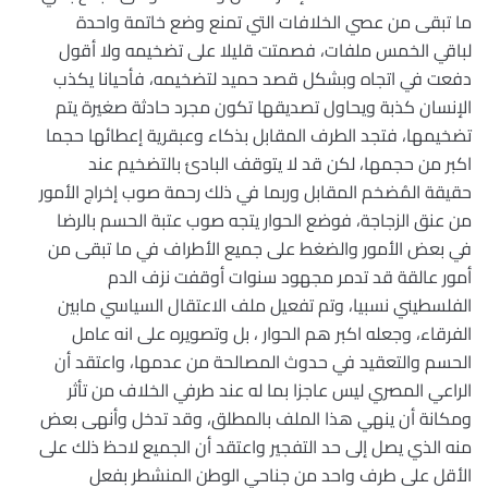
ما تبقى من عصي الخلافات التي تمنع وضع خاتمة واحدة
لباقي الخمس ملفات، فصمتت قليلا على تضخيمه ولا أقول
دفعت في اتجاه وبشكل قصد حميد لتضخيمه، فأحيانا يكذب
الإنسان كذبة ويحاول تصديقها تكون مجرد حادثة صغيرة يتم
تضخيمها، فتجد الطرف المقابل بذكاء وعبقرية إعطائها حجما
اكبر من حجمها، لكن قد لا يتوقف البادئ بالتضخيم عند
حقيقة المُضخم المقابل وربما في ذلك رحمة صوب إخراج الأمور
من عنق الزجاجة، فوضع الحوار يتجه صوب عتبة الحسم بالرضا
في بعض الأمور والضغط على جميع الأطراف في ما تبقى من
أمور عالقة قد تدمر مجهود سنوات أوقفت نزف الدم
الفلسطيني نسبيا، وتم تفعيل ملف الاعتقال السياسي مابين
الفرقاء، وجعله اكبر هم الحوار ، بل وتصويره على انه عامل
الحسم والتعقيد في حدوث المصالحة من عدمها، واعتقد أن
الراعي المصري ليس عاجزا بما له عند طرفي الخلاف من تأثر
ومكانة أن ينهي هذا الملف بالمطلق، وقد تدخل وأنهى بعض
منه الذي يصل إلى حد التفجير واعتقد أن الجميع لاحظ ذلك على
الأقل على طرف واحد من جناحي الوطن المنشطر بفعل