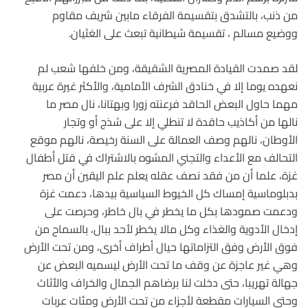
من ذنب، بالتشدق بتقسيمة الفرقاء مابين شريف مقاوم
ووضيع مسالم ، تقسيمة شيطانية تبعث على الغثيان.
لقد صمدت القيادة المصرية الشقيقة، ومن خلفها شعب لم
نعهده يوما إلا في خنادق الشرف الأمامية، والأكثر غيرة عربية
مهما حاول البعض الحاقد فرعنته زورا وبهتانا، نال مصر ما
نالها من أكاذيب حاقدة لا تنطلي إلا على سُذج أو وتجار
الأوطان، نالهم وصف العمالة على السنة رخيصة، نالهم موقع
التحالف مع الأعداء والتجني المشوه بالاشتراك في قتل أطفال
غزة، علما أن من فقد نصف عقله يعلم علم اليقين أن مصر
بدبلوماسية إمساك كل الخيوط السياسية بيدها، دعمت غزة
ودعمت صمودها بكل ما يخطر في بال خاطر، وحرصت على
إدخال الأدوية والغذاء وكل مالا يخطر لأحد ببال، بالسماح من
فوق الأرض وفق التزاماتها حيال أطراف أخرى، ومن تحت الأرض
وهي غير عاجزة عن وقف ما تحت الأرض ليسميه البعض عن
جهالة تهريبا، حتى دخلت لنا برضاهم الجمال والخراف والأثاث
وحتى السيارات مقطعة لأجزاء من تحت الأرض ومئات عربات