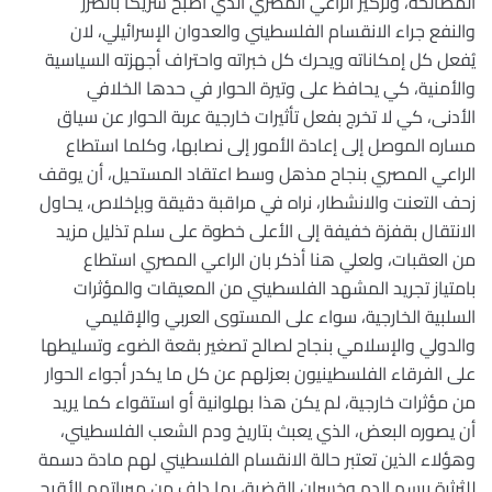
المصالحة، وتركيز الراعي المصري الذي أصبح شريكا بالضرر
والنفع جراء الانقسام الفلسطيني والعدوان الإسرائيلي، لان
يُفعل كل إمكاناته ويحرك كل خبراته واحتراف أجهزته السياسية
والأمنية، كي يحافظ على وتيرة الحوار في حدها الخلافي
الأدنى، كي لا تخرج بفعل تأثيرات خارجية عربة الحوار عن سياق
مساره الموصل إلى إعادة الأمور إلى نصابها، وكلما استطاع
الراعي المصري بنجاح مذهل وسط اعتقاد المستحيل، أن يوقف
زحف التعنت والانشطار، نراه في مراقبة دقيقة وبإخلاص، يحاول
الانتقال بقفزة خفيفة إلى الأعلى خطوة على سلم تذليل مزيد
من العقبات، ولعلي هنا أذكر بان الراعي المصري استطاع
بامتياز تجريد المشهد الفلسطيني من المعيقات والمؤثرات
السلبية الخارجية، سواء على المستوى العربي والإقليمي
والدولي والإسلامي بنجاح لصالح تصغير بقعة الضوء وتسليطها
على الفرقاء الفلسطينيون بعزلهم عن كل ما يكدر أجواء الحوار
من مؤثرات خارجية، لم يكن هذا بهلوانية أو استقواء كما يريد
أن يصوره البعض، الذي يعبث بتاريخ ودم الشعب الفلسطيني،
وهؤلاء الذين تعتبر حالة الانقسام الفلسطيني لهم مادة دسمة
للثرثرة برسم الدم وخسران القضية، بما دلف من مبرراتهم الأقبح