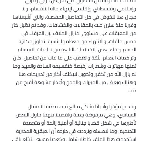
تمكنت بمسئولية من الحصول على تفويض دولي وعربي
وإسلامي وفلسطيني وإقليمي لإنهاء حالة الانقسام، ولا
مجال هنا للخوض في كل التفاصيل المفصلة، والتي أشبعناها
وغيرنا منذ سنين خلت بالمقالات والكشافات، وقد تم تذليل كثر
من المعيقات على مستوى اختزال الخلاف بين الفرقاء في
خمس ملفات، والانتهاء من معظمها بنسبة تتجاوز إمكانية
الحسم وبقاء بعض الاختلافات النابعة من تداعيات الانقسام
وتراكمات انعدام الثقة والغضب على ما فات من تفاصيل، كان
ثمنها مهاترات وشعارات رخيصة كتقسيمه السادة والعبيد وما
لم ينزل الله من تكفير وتخوين لايكلف أكثر من تصريحات هنا
وهناك وبعض من المبررات والحجج وأعذار مشوهة أقبح من
ذنب.
وقد برز مؤخرا وأحيانا بشكل مبالغ فيه، قضية الاعتقال
السياسي، وهي مرفوضة جملة وتفصيلا مهما حاول البعض
تأطيرها في شكل قضايا جنائية أو أمنية زائفة أو متعمدة
التضخيم، وما لامسته وترددت في طرحه أن العبقرية المصرية
استخدمت هذا الملف كإطار شامل وكعصا موسى لتبتلع باقي