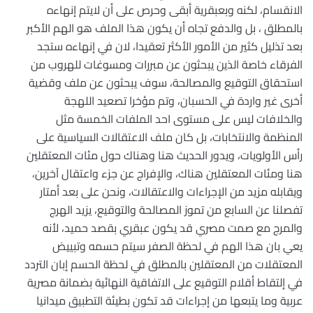
الانقسام، لكنه وبعبقرية أبقى وحرص على أن لايتم إنهاءه
بالمطلق ، بل والدفع تجاه أن يكون هذا الملف هو الهم الأكبر
بعد تذليل كثير من الأمور الأكثر تعقيدا، لان في إنهاءه ستجد
الفرقاء خاصة الذين يبحثون عن مبررات ومسوغات للهروب من
استحقاق التوقيع والمصالحة، سوف يبحثون عن ملف وقضية
أخرى غير واردة في الحسبان، وتم مؤخرا تصعيد اللهجة
والخلافات ليس على مستوى احد الملفات الخمسة مثل
المنظمة والانتخابات، بل كان ملف الاعتقالات السياسية على
رأس الأولويات، ويدور الحديث هنا وهناك حول مئات المعتقلين
هنا ومئات المعتقلين هناك، والإفراج عن جزء واعتقال آخرين،
ويقابله مزيد من الإجراءات والاعتقالات، ونحن على بعد أمتار
تفصلنا عن السابع من تموز المصالحة والتوقيع، يزيد الهرج
والمرج مع صمت مصري قد يكون عبقري بقصد حميد، لأنه
يعي بان هذا الهم في لحظة الصفر سيتم حسمه وتبييض
المعتقلات من المعتقلين بالمطلق في لحظة الحسم إبان التردد
في إلتقاط أقلام التوقيع على الاتفاقية النهائية بضمانة مصرية
عربية وما يتبعها من إجراءات قد تكون بطيئة التطبيق ميدانيا