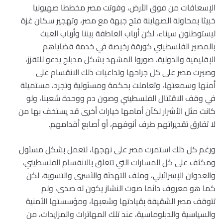
الإسعافات من فوق الأرض، وفوتت مصر مخططا صهيونيا
خبيثا بمحاولة الصهاينة فتح جبهة مع مصر، وتهجير سكان غزة
ليستوطنون سيناء، لكن أرباب العاطفة بيننا وأرباب العبث
بالمصير الفلسطيني كورقة رخيصة في خدمة قضاياهم
الإقليمية والدولية، صوروا المشهد بشكل مدبلج يدعو للتقزز،
وصبرت مصر على كل جراحها وتداعيات ذلك الانقسام على
أمنها وسمعتها، وتعاملت بحكمة ومسئولية وتجرد، مستميتة
في وقف الاقتتال الفلسطيني وصون دم ووحدة شعبنا، ولو
كانت مثل الأشرار لكآن أمامها خيارات أخرى قد يستخف بها من
لا تفارق تقديراتهم طرف أنوفهم، أو أصابع أقدامهم.
ورغم كل ذلك استمرت مصر على نهجها، لتعمل بشكل مسئول
ومكثف على كل المسارات التي تتعلق بالانقسام الفلسطيني،
والعدوان الإسرائيلي، وملف التهدئة والأسرى والتسوية، لكن
كما هو معروف دائما صوت النشاز يكون له صدى، ولم
تتوقف مصر الشقيقة بقيادتها وشعبها، ومؤسستها الأمنية
والسياسية والدبلوماسية، عند تلك المهاترات والمزايدات، من