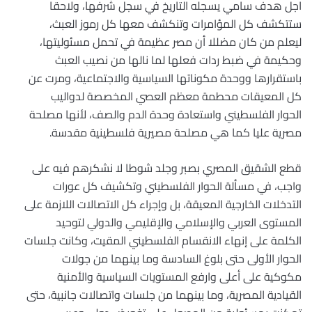
اجل هدف سامي يسجله التاريخ في سجل شرفها، ولاحقا
ستتكشف كل المؤامرات وتنكشف معها كل رموز العبث،
ليعلم من كان مضللا أن مصر عظيمة في تحمل مسئوليتها،
وحكيمة في ضبط ردات فعلها لما نالها من نصيب العبث
باستقرارها ووحدة مكوناتها السياسية والاجتماعية، ومرت عن
كل المعيقات محطمة معظم العصي المخصصة لدواليب
الحوار الفلسطيني واستعادة وحدة الدم والصف، لأنها مصلحة
مصرية عليا كما هي مصلحة مصيرية فلسطينية مقدسة.
قطع الشقيق المصري بصبر وجلد شوطا لا نشكرهم فيه على
واجب، في مسألة الحوار الفلسطيني وتكشيف كل عورات
التدخلات الخارجية المعيقة، بل وإجراء كل الاتصالات اللازمة على
المستوى العربي والإسلامي والإقليمي والدولي لتوحيد
الكلمة على إنهاء الانقسام الفلسطيني المقيت، وكانت جلسات
الحوار الأولى حتى بلوغ السادسة وما بينهما من جولات
مكوكية على أعلى وارفع المستويات السياسية والأمنية
القيادية المصرية، وما بينهما من جلسات واتصالات جانبية، حتى