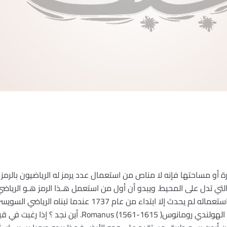
 أو مساحتها فإنه لا مناص من استعمال عدد يرمز له الرياضيون بالرمز (بي
(1675-1749 عام 1706، لكن تعميم استعماله لم يحدث إلا ابتداء من 
القول بأن أول من استخدم الرمز ( هو الهولندي رومانوس( 615