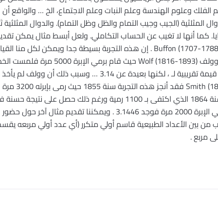
م الفلك وعلوم الهندسة وعلم النبات وعلم الاجتماع، الخ … والواقع أن
وال المثلثية (الجيب وجيب التمام والظل وظل التمام). والدوال المثلثية 
زوايا. كما أنها لا تغيب عن الحساب التكاملي. ولعل أبسط مثال يمكن ت
المسألة المعروفة باسم إبرة بوفون (Buffon (1707-1788 . إن هذه التجربة بسيطة جدا 
القسمة المشار إليه أعلاه هو . وهي قيمة تقريبية لـ ، لكنها بعي
لازيريني Lazzerini قام سنة 1901 برمي الإبرة 2000 مرة فوجد 3.1446 . ويم
 من بين الأعداد الطبيعية قاسم أولي متكرر (أي عدد أولي مربعه يقسم 