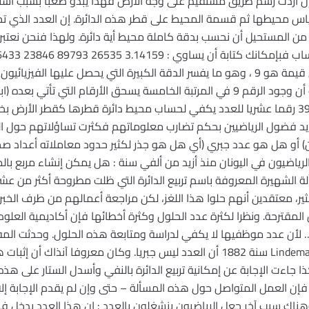
ا إن أردت رسم طريق مستقيم على وجه الأرض فهذا يبدو صعبا بسبب اس
س محيطها ثم قسمة المحيط على قطر هذه الدائرة. إن العدد الذي تجد
أن نشير الى أن خامس رقم عشري في قيمة هو 9 ، وهو ما يفسر الدقة الكبيرة التي يحصل 
لو أخذوا = 3.14159 أو = 3.1416 ذلك أن وجود الرقم 9 في المرتبة الخامسة يسحق الأرقام ال
ويجعلها مهملة. وعلى كل حال فإن 39 رقما عشريا للعدد يكفي لحساب محيط دائرة قطرها كقطر 
د تزايد فضول الرياضيين بحكم تضارب معلوماتهم فكثرت تساؤلاتهم حول
و هل هو عدد جبري (أي هل هو جذر لكثير حدود معاملاته أعداد صح
 الرياضيون في اليونان منذ أزيد من ألفي سنة : هل يمكن إنشاء مربع ب
الشهيرة المعروفة باسم تربيع الدائرة التي ظلت مطروحة أكثر من عشر
لكثير، معتقدين أنهم حلوا هذا اللغز، لكن مراجعة أعمالهم من طرف الخب
 … لأن عدد موظفيها لا يكفي لدراسة ومتابعة هذه الحلول. وحدثت المف
عندما أثبت ليندمان (Lindemann (1852-1939 سنة 1882 أن العدد ليس جبريا. وكان مع
ا جاءت الإجابة عن إمكانية تربيع الدائرة بالنفي وأسدل الستار على هذ
إن العمل المتواصل حول هذه المسألة – حتى وإن لم يقدم الإجابة إل
وهناك سبب آخر جعل الرياضيون ينشغلون بالعدد : إن هذا العدد يدخل في 