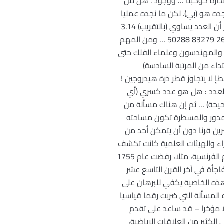
تدارة كوكبنا … ووجود . هل من
ه هو (بي). لكن ما نجده عمليا
هو، في الواقع، قيمة تقريبية لـ إذ أنه من المستحيل أن نحسب بدقة كاملة محيط أية دائرة. ولهذا فنحن نعتبر أن العدد يساوي (بالتقريب) 3.14
… وإن شئت المزيد من الدقة في الحساب فبإمكانك كتابة أن يساوي : 3.14159 26535 89793 23846 26433 83279 50288 … ومن المهم
عليها الفيزيائيون والمهندسون وعلماء الفلك حتى
تي تأتي بعده (ابتداء من المرتبة السادسة)
الأرض بخطإ لا يتجاوز قطر ذرة هيدروجين !
 العدد : هل هو عدد كسري (أي
يحة) … ثم إن هناك مسألة من
المدور والمسطرة تكون مساحته
ين قرنا دون أن يتمكن أحد من
راء والهيئات العلمية كانت تكشف
في كل مرة على أخطاء تسقط الحلول المقترحة. ونظرا لكثرة عدد الحلول وكثرة أخطائها فإن أكاديمية العلوم الفرنسية، مثلا، رفضت عام 1755
اجأة في آخر القرن التاسع عشر
روفا آنذاك أن إثبات هذه الخاصية يكفي للبرهان على
ه المسألة التي ضربت رقما قياسيا
ا مؤخرا – قد ساعد على تقدم
الكثير من العلاقات الرياضية،