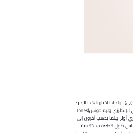
) . ولماذا اختاروا هذا الرمز؟
لأنه الحرف الأول من الكلمة اليونانية التي تدل على المحيط. ويبدو أن أول من استعمل هـذا الرمز هـو الرياضي الإنكليزي وليم جونس(Jones
عام 1737 عندما تبناه الرياضي السويسري أولر. بينما يذهب آخرون إلى
Romanus (1561-1. أين نجد ؟ إذا رغبت في قياس طول قطعة مستقيمة