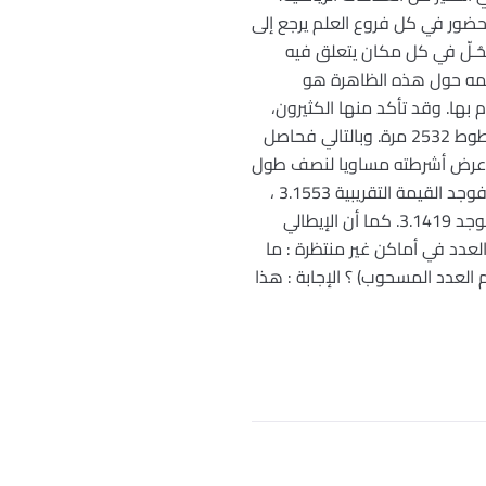
 حضور في كل فروع العلم يرجع إلى
تَحُـلّ في كل مكان يتعلق فيه
قديمه حول هذه الظاهرة هو
ويمكن لكل منا القيام بها. وقد تأكد منها الكثيرون،
من بينهم عالم الفلك جوهان رودلف وولف (Wolf (1816-1893 حيث قام برمي الإبرة 5000 مرة فلمست الخطوط 2532 مرة. وبالتالي فحاصل
دة عن 3.14 … وسبب ذلك أن وولف لم يأخذ عرض أشرطته مساويا لنصف طول
الإبرة. أما الإنكليزي سميث (Smith (1826-1883 فقد أنجز هذه التجربة سنة 1855 حيث رمى بإبرته 3200 مرة فوجد القيمة التقريبية 3.1553 ،
وكذلك فعل الإنكليزي فوكس Fox سنة 1864 الذي اكتفى بـ 1100 رمية ورغم ذلك حصل على نتيجة حسنة فوجد 3.1419. كما أن الإيطالي
كننا تقديم مثال آخر حول حضور العدد في أماكن غير منتظرة : ما
العدد المسحوب) ؟ الإجابة : هذا