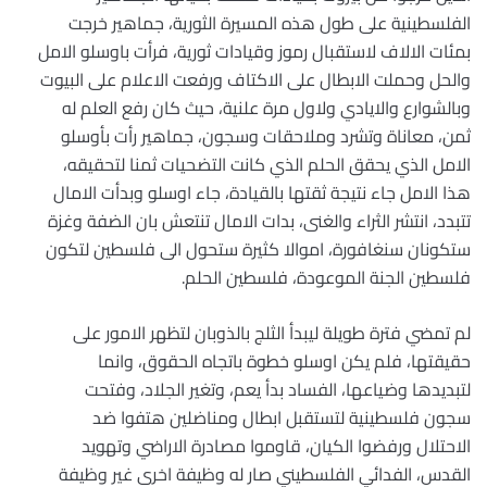
الفلسطينية على طول هذه المسيرة الثورية، جماهير خرجت
بمئات الالاف لاستقبال رموز وقيادات ثورية، فرأت باوسلو الامل
والحل وحملت الابطال على الاكتاف ورفعت الاعلام على البيوت
وبالشوارع والايادي ولاول مرة علنية، حيث كان رفع العلم له
ثمن، معاناة وتشرد وملاحقات وسجون، جماهير رأت بأوسلو
الامل الذي يحقق الحلم الذي كانت التضحيات ثمنا لتحقيقه،
هذا الامل جاء نتيجة ثقتها بالقيادة، جاء اوسلو وبدأت الامال
تتبدد، انتشر الثراء والغنى، بدات الامال تنتعش بان الضفة وغزة
ستكونان سنغافورة، اموالا كثيرة ستحول الى فلسطين لتكون
فلسطين الجنة الموعودة، فلسطين الحلم.
لم تمضي فترة طويلة ليبدأ الثلج بالذوبان لتظهر الامور على
حقيقتها، فلم يكن اوسلو خطوة باتجاه الحقوق، وانما
لتبديدها وضياعها، الفساد بدأ يعم، وتغير الجلاد، وفتحت
سجون فلسطينية لتستقبل ابطال ومناضلين هتفوا ضد
الاحتلال ورفضوا الكيان، قاوموا مصادرة الاراضي وتهويد
القدس، الفدائي الفلسطيني صار له وظيفة اخرى غير وظيفة