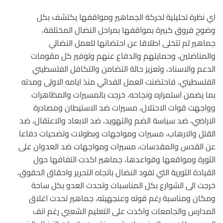
اي نظرة تحليلية لحركة الجماهير ومواقفها يكتشف بكل
وضوح فروق كبيرة بمواقفها بمراحل النضال المختلفة،
جماهير لم تتخلى اطلاقا عن احتضانها للعمل النضالي
والمناضلين، وحمايتهم والدفاع عنهم وتوفير كل مقومات
الدعم والاسناد، وتعزيز حالة التضامن والتكافل الفلسطيني
الفلسطيني، فاحتضنت العمل الفدائي منذ ايامه الاولى ومدته
بما يضمن استمراره ونجاحه، خرجت بالمسيرات والمظاهرات
وواجهت قوات الاحتلال، مسيرات ضد الاستيطان ومصادرة
الاراضي، ضد سياسة الضم والتهويد، ضد الابعاد والاعتقال، ضد
القتل والارهاب، مسيرات ومواجهات وبطولات وتضحيات دفاعا
عن القدس والمقدسات، مسيرات ومواجهات ضد العدوان على
الثورة ومواقعها وقواعدها، جماهير اكدت التفافها حول
القيادة الثورية التي تقود النضال باتجاه التحرير واحقاق الحقوق،
خرجت الى الشوارع بكل المناسبات وتحدت العدو بكل ساحة
ومكان ومناسبة رغم قوته وعنجهيته، جماهير تحدت اغلاق
المدارس والجامعات واكدت على التعليم الشعبي رغم انف