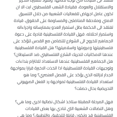
تفتقد الى القيادة التي توجه نضالها، وتقود مسيرة التحرير
والاستقلال والعودة، فقيادة الشعب الفلسطيني ابت الا ان
تكون عامل اجهاض للفعاليات الشعبية من خلال التنسيق
الامني وملاحقة المناضلين والمساومة على الحقوق، قيادة
تفتقد الى الحكمة بظل استمرار العدو بممارساته واجراءاته
واستمرار احتلاله، فهل القيادة الفلسطينية قادرة على دعوة
الجماهير للخروج الى الشوارع للتضامن مع القدس لتؤكد على
فلسطينيتها وعروبتها واسلاميتها؟ هل القيادة الفلسطينية
عندها الامكانيات لتحريك الشارع الفلسطيني ضد الاستيطان؟
هل الجماهير الفلسطينية عندها الاستعداد للالتزام بنداءات
وتوجيهات القيادة الفلسطينية اذا اتخذت الاخيرة قرارا بمواجهة
الجدار لازالته الذي يؤكد على الفصل العنصري؟ وما هو
استعداد القيادة الفلسطينية لمواجهة رد الفعل الصهيوني
التحريضية بحال حصلت؟
فهل المرحلة المقبلة ستاخذ اشكال نضالية اخرى وما هي؟
وهل النضالات الشعبية التي تنادي بها بعض القيادات
الفلسطينية قد وتكون قابلة للتحقيق والتطبيق؟ وما هي