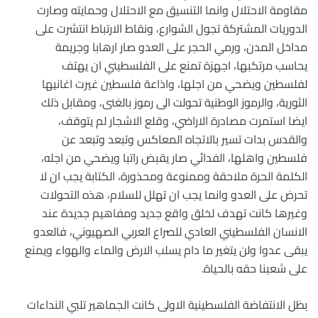
مقاومة الاحتلال وانما التنسيق مع الاحتلال وحمايته وصارت
الدوريات المشتركة تجول الشوارع، ونقاط الارتباط انتشرت على
مداخل المدن، ورمي الحجر على العدو صار ارهابا وجريمة
يحاسب مرتكبها، اجهزة تمنع على الفلسطيني ان يهتف
لفلسطين ويضحي من اجلها، واذاعة فلسطين غيرت اغانيها
الثورية، والرموز الوطنية تحولت الى رموز بالغنى، ومقابل ذلك
ايضا استمرت مصادرة الاراضي، وقلع الاشجار لم يتوقف،
والقدس بدات تسير بالاتجاه المعاكس وتبعد وتبعد عن
فلسطين واهلها، الفدائي صار يقبض راتبا ويضحي من اجله،
الكلمة الحرة ملاحقة وممنوعة ومحذورة، الكتابة يجب ان لا
تحرض على العدو وانما يجب ان تهلل للسلام، هذه التحولات
وغيرها كانت تهدف لخلق واقع جديد ومفاهيم جديدة عند
الانسان الفلسطيني العادي للصراع العربي الصهيوني، فالعدو
يبقى عدوا ولن يتغير ما دام يسلب الارض والماء والهواء ويمنع
على شعبنا حقه بالحياة.
بظل الانتفاضة الفلسطينية الاولى كانت الجماهير تلبي النداءات