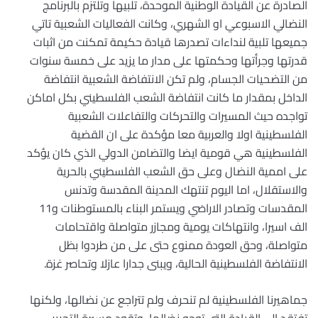
الصادرة عن القيادة الوطنية الموحدة، تلبيها وتلتزم بالبرنامج
النضالي الاسبوعي او الشهري، وكانت الفعاليات الشعبية تاتي
جميعها تلبية لنداءات تصدرها قيادة حكيمة تمكنت من اثبات
قدرتها وجرأتها وحكمتها على مدار ما يزيد على خمسة سنوات
من التضحيات الجسام، ولم تكن الانتفاضة الشعبية انتفاضة
الداخل بمقدار ما كانت انتفاضة الشعب الفلسطيني بكل اماكن
تواجده حيث المسيرات والتحركات والتفاعلات الشعبية
الفلسطينية اولا والعربية معا مؤكدة على ان القضية
الفلسطينية هي قومية ايضا والتضامن الدولي الذي كان يؤكد
على اممية النضال وعلى حق الشعب الفلسطيني بالحرية
والاستقلال، اما اليوم تنتهك المدينة المقدسة وتدنس
المقدسات وتصادر الاراضي ويستمر البناء بالمستوطنات و11
الف اسيرا، وانتهاكات يومية ومجازر متواصلة واقتحامات
متواصلة، وحق العودة ممنوع حتى على من طردوا بظل
الانتفاضة الفلسطينية الحالية، ويبنى جدارا عازلا وتحاصر غزة.
جماهيرنا الفلسطينية لم تنحرف ولم تتراجع عن نضالها، ولكنها