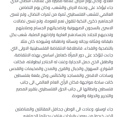
العدو، وكان يوم الارض علامة مميزة من علامات النضال الذي
جاء ليؤكد على وحدة الارض والشعب، وكان يوم التضامن
العالمي للشعب الفلسطيني ثمرة من ثمرات النضال، ولم تنسى
الجماهير ذكرى النكبة لتقول نعم للعودة، ولم ننسى نضالات
الاسرى بالسجون الصهيونية وتضحياتهم الجسام وصلابتهم
وتحديهم للجلاد باجسادهم العارية وارادتهم الصلبة، شعب بكل
طبقاته وفئاته برجاله ونسائه واطفاله وشيوخه كان مثلا
بالتضحية والفداء، فانطلاقة الانتفاضة الفلسطينية الاولى التي
جاءت لتؤكد على دور المرأة كعامل اساسي بهذه الانتفاضة،
والطفل الذي حمل الحجارة وغنت له الحناجر لبطولاته، فكانت
الشوارع، السهول والجبال والقرى والمدن والمخيمات والقدس
وساحات الاقصى والمساجد والكنائس وكل بقعة بفلسطين
كانت ساحة مواجهة فكان الرأي العام العالمي الى جانب
فلسطين وابطالها الى جانب الحق الفلسطيني بتقرير المصير
والتحرير والدولة والعودة.
جاء اوسلو، وعادت الى الوطن جحافل المقاتلين والمناضلين
الذين خرجوا من بيروت بقيادات هتفت بحياتها الجماهير