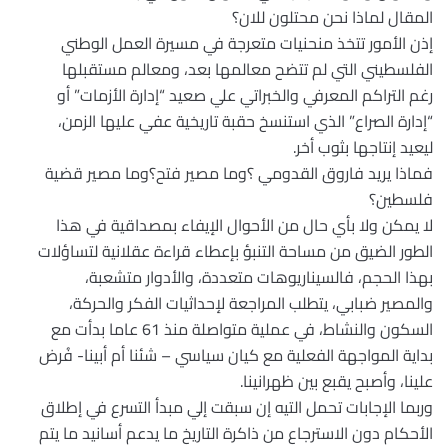
المقال لماذا نحن محتلون للان؟
إذن الأمور تتخذ منحنيات متعرجة في مسيرة العمل الوطني
الفلسطيني التي لم تتضح معالمها بعد، ومعالم مستقبلها
رغم التراكم المعرفي والخبراتي علي صعيد “إدارة الأزمات” أو
“إدارة الصراع” الذي استنسخ حقبة تاريخية عفي عليها الزمن،
ليعيد إنتاجها بثوب أخر.
فماذا يريد فاروق القدومي ؟وما مصير فتح؟وما مصير قضية
فلسطين؟
لا يمكن ولا بأي حال من الأحوال الإيفاء بمصداقية في هذا
الطور الضيق من مساحة التنبؤ بإعطاء قراءة عقلانية لتساؤلات
بهذا الحجم، فالسيناريوهات متعددة، والأدوار متشعبة،
والمصير ضبابي، يتطلب المراجعة لإحداثيات الفكر والحركة،
السكون والنشاط، في عملية متواصلة منذ 61 عاما بدأت مع
بداية المواجهة الفعلية مع كيان سياسي – شئنا أم أبينا- فُرض
علينا، وأصبح يقبع بين ظهرانينا.
وربما الإجابات تحمل التيه إن سبقت إلي مبدأ التسرع في إطلاق
الأحكام دون الاسترجاع من ذاكرة التاريخ ما يدعم أسانيد ما يتم