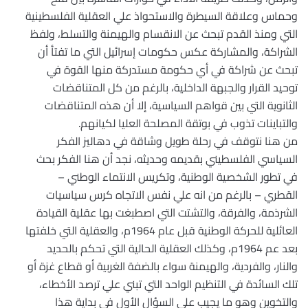
وحماس وعلاقة السيطرة والاستحواذ علي العقلية الفلسطينية
التي ومنذ القدم تبحث عن الانقسام والهيمنة والتسلط، ولفظ
الشراكة، والمشاركة عكس حكومات إسرائيل التي ما تفتأ أن
تبحث عن شراكة في أي حكومة مستدركة منها القوة في
توحيد القرار والجبهة الداخلية، بالرغم من كل المتناقضات
الثانوية التي بين قواهم السياسية، إلا أن هذه المتناقضات
والتباينات تذوب في بوتقة المصلحة العليا لكيانهم.
من هنا نتوقف في رحلة طويل وشاقة في دهاليز الفكر
السياسي الفلسطيني بقديمه وحديثه، نجد أن هنا الفكر بحث
في تطور الشخصية الوطنية، وتكريس الانتماء الوطني –
القطري – بالرغم من انه علي نفس الاتجاه كرس سياسيات
الشرذمة، والفرقة، والتشتت التي اصطبغت بها عقلية القيادة
العائلية للحركة الوطنية قبل عام 1964م، والعقلية التي خلفتها
بعد عم 1964م، وكذلك العقلية الحالية التي تحكم بالحديد
والنار، والفردية، والهيمنة سواء بالضفة الغربية أو قطاع غزة أو
تلك السائدة في التنظيم الواحد التي تبني علي ترصد الأخطاء،
والتخوين وهو ما يجيب علي السؤال الأول في بداية هذا