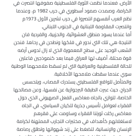
الأرض، فعندما نظمت الثورة الفلسطينية صفوفها انتصرت في
الكرامة، وصمدت صمود أسطوري في حرب 1982 م، وعندما
نظم العرب أنفسهم انتصروا في حرب تشرين الأول 1973م
وانتصرت المقاومة اللبنانية في الجنوب اللبناني.
أما عندما يسود منطق العشوائية، والحزبية، والفردية فان
النتيجة هي تلك التي ندور في فلكها ونطحن في رحاها. فنحن
الشعب الوحيد على سطح المعمورة الذي لا زال تدوس أرضه
قوة محتلة، أضيف لها العراق فيما بعد كنموذجين فاعلين
للحالة الفلسطينية والعراقية التي لم تسقط ملامحهما الوطنية
سوي عندما سقطت ملامحها الأخلاقية.
والمتأمل للواقع الفلسطيني يستدرك المصاب، ويتحسس
الجراح، حيث عبرت الطبقة البرجوازية عن نفسها، وعن مصالحها
الخاصة، لتوازي باتجاه معاكس الفعل الصهيوني الذي حول
الفقراء لعوامل تأسيس جذرية للكيان السياسي، في اتجاه
معاكس ركلت ثورتنا الفقراء وساومت علي فقرهم
لاستغلالهم كأهداف في مختبرات التجارب الممتهنة لكرامة
الإنسان والإنسانية، لتضغط علي زند شهواتها وتطلق رصاصة