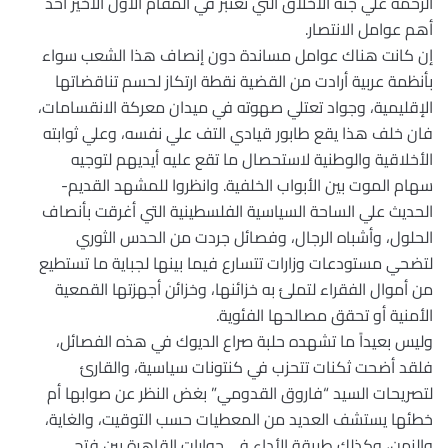
الرحمة علي جثة الأخلاق التي تعتبر في المقام الأول الأخير احد
أهم عوامل الانتصار.
إن كانت هناك عوامل مساندة دون إنصاف هذا الشعب سواء
بأنظمة عربية أرادت من القضية نقطة ارتكاز لحسم تناقضاتها
الإقليمية، وجواد تعتلي صهوته في ميدان معركة الانقسامات،
فان خلف هذا يقع طابور قيادي التف علي نفسه، وعلي ثوابته
الأخلاقية والوطنية لاستحصال ما تقع عليه أيديهم لتوجيه
سهام الموت بين الأبواب الخلفية. وانظروا للمشهد القديم-
الحديث علي الساحة السياسية الفلسطينية التي أغرقت بأنصاف
الحلول، وأشباه الرجال، وفصائل جردت من الحدس الثوري
لتضحي مستودعات وزارات تتسارع فيما بينها لجباية ما تستطيع
من أموال الفقراء لتملئ به خزائنها، وخزائن أجهزتها القمعية
الأمنية أو تحقق مصالحها الفئوية.
وليس بعيداً ما تشهده حلبة صراع الديوك في هذه الفصائل،
فلقد أضحت ثكنات تتحزب في كنتونات سياسية، والقارئ
لتصريحات السيد “فاروق القدومي” بغض النظر عن صوابها أم
خطئها يستشف العديد من المعطيات حسب التوقيت، والغاية،
والزمن، وكذلك طريقة الأداء في حوارات القاهرة بين فتح