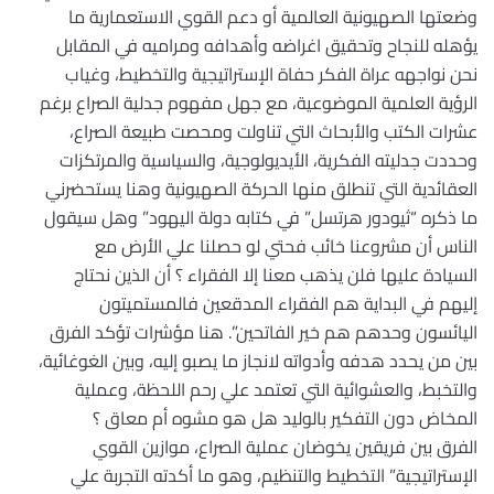
وضعتها الصهيونية العالمية أو دعم القوي الاستعمارية ما
يؤهله للنجاح وتحقيق اغراضه وأهدافه ومراميه في المقابل
نحن نواجهه عراة الفكر حفاة الإستراتيجية والتخطيط، وغياب
الرؤية العلمية الموضوعية، مع جهل مفهوم جدلية الصراع برغم
عشرات الكتب والأبحاث التي تناولت ومحصت طبيعة الصراع،
وحددت جدليته الفكرية، الأيديولوجية، والسياسية والمرتكزات
العقائدية التي تنطلق منها الحركة الصهيونية وهنا يستحضرني
ما ذكره “ثيودور هرتسل” في كتابه دولة اليهود” وهل سيقول
الناس أن مشروعنا خائب فحتي لو حصلنا علي الأرض مع
السيادة عليها فلن يذهب معنا إلا الفقراء ؟ أن الذين نحتاج
إليهم في البداية هم الفقراء المدقعين فالمستميتون
اليائسون وحدهم هم خير الفاتحين”. هنا مؤشرات تؤكد الفرق
بين من يحدد هدفه وأدواته لانجاز ما يصبو إليه، وبين الغوغائية،
والتخبط، والعشوائية التي تعتمد علي رحم اللحظة، وعملية
المخاض دون التفكير بالوليد هل هو مشوه أم معاق ؟
الفرق بين فريقين يخوضان عملية الصراع، موازين القوي
الإستراتيجية” التخطيط والتنظيم، وهو ما أكدته التجربة علي