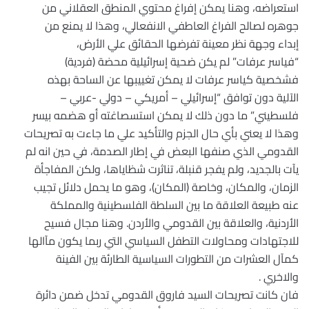
استعراضه، وهنا يمكن إفراغ محتوي المنطق العقلاني من
جوهره لصالح الفراغ العاطفي الانفعالي، وهذا لا يمنع من
إبداء وجهة نظر معينة تفرضها الحقائق علي الأرض،
“فياسر عرفات” لم يكن ضحية إسرائيلية محضة (فردية)
فشخصية كياسر عرفات لا يمكن تغييبها عن الساحة بهذه
الآلية دون توافق “إسرائيلي – أمريكي – دولي -عربي –
فلسطيني” ما دون ذلك لا يمكن استسصاغته أو هضمه بيسر
وهذا لا يعني بأي حال الجزم والتأكيد علي ما جاءت به تصريحات
القدومي الذي صنفها البعض في إطار الصدمة، في حين انه لم
يآت بالجديد، ولم يفجر قنبلة، تناثرت شظاياها، ولكن المفاجأة
الزمان، والمكان، وخاصة (المكان)، وهو ما يحمل دلائل تجيب
عنه طبيعة العلاقة ما بين السلطة الفلسطينية والمملكة
الأردنية، والعلاقة بين القدومي والأردن. وهنا مجال فسيح
للاجتهادات ومحاولات التطفل السياسي التي ربما يكون مآالها
كمآل العشرات من التطورات السياسية الطارئة بين الفينة
والاخري .
فان كانت تصريحات السيد فاروق القدومي تدخل ضمن دائرة