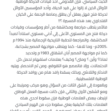
الخبث السياسي، فإن القدومي أحد قيادات الحركة الوطنية
الأوائل الذين لا زالوا علي قيد الحياة، وأحد المؤسسين الأوائل
لحركة فتح فهل يعقل أن يطلق رصاصة الرحمة علي الكيان
الفتحاوي بعد هذه المسيرة ؟!!
فالأمر يتطلب مراجعة ومكاشفة من أطر ومؤسسات وقيادات
حركة فتح من المستوي الأعلى إلي أدني مستوي استناداً لمبدأ
المكاشفة، والمراجعة للحقبة التاريخية الإجمالية منذ 1994م
،2005م- وما تلاها- كما ويتطلب مواجهة المصير بشجاعة،
كما تم مواجهة المصير أبان انشقاق 1983م وتحديد
لماذا؟ وأين ؟ ومتى؟ وكيف؟ بعلامات استفهام تحمل كل
الاحتمالات. وإلا فالمصير هو التقوقع، ومن ثم الانحصار، ويليه
الاندثار والتلاشي وبذلك يسقط رافد هام من روافد الحركة
الوطنية الفلسطينية .
وبالعودة إلي الشق الثالث من السؤال وهو مركب ومرتبط على
ومع الشقين الأول والثاني فإن كانت مسيرة العمل الوطني
ارتبطت ببعض العلامات الوطنية فإن سقوط احدي هذه
العلامات بتلك الكيفية يعني سقوط جزء من الهرم السيادي
الوطني، الذي لا يمكن تعويضه في المدى القريب أو سد الفراغ