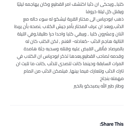
كلبا,..ويحكى ان ذئبا اكتشف امر القطيع وكان يهاجمه ليليّا
ويقتل كل ليلة خروفا
ذهب ابودرباس الى مختار القرية ليشكو له سوء حاله مع
الذئب,وبعد ان عرف المختار بأمر جيش الكلاب ,نصحه بأن يربط
اثنان وعشرون كلبا , ويبقي كلبا واحدا حرا طليقا,وفي الليلة
التالية هاجم الذئب -كعادته- الغنم , لكن الكلب كان له
بالمرصاد فألقى القبض عليه وقتله وسحبه جثة هامدة
وقدمه لصاحب القطيع,بعدها تذكر ابودرباس ان الكلاب في
المرات السابقة وحينما كانت تتصدى للذئب ,كانت ما تلبث ان
تترك الذئب وتتعارك فيما بينها, فيتمكن الذئب من اتمام
مهمته بنجاح
وطار طير الله يصبحكو بالخير
Share This: