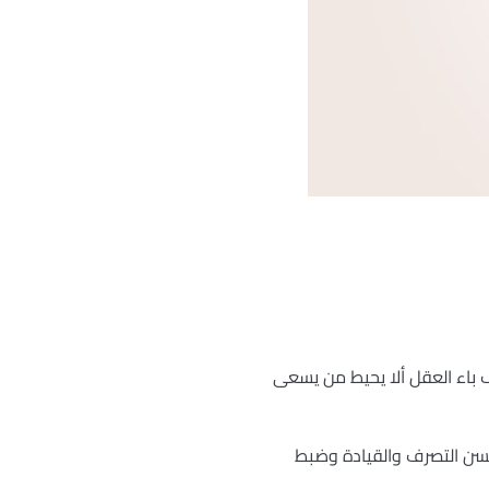
ف باء العقل ألا يحيط من يسعى
سن التصرف والقيادة وضبط