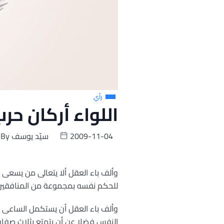
رأي
اللواء أركان حر
2009-11-04
سيّد يوسف
By
وألف باء العقل ألا يتعالى من يسعى 
للحكم نفسه بمجموعة من المنافقين ا
وألف باء العقل أن يستكمل الساعى
النفس فضلا عن أن يتمتع بثلاث صفات