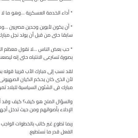
* أداء الخدمة العسكرية …وهو ما لا 
* أن يكون لأبوين وجدين مصريين …وهو 
سابقا حتى من قبل أن يولد نجل مبارك)
* حب بعض الناس …لا نقول معظم النا
بصورة تسترعى الانتباه حتى إنه ليصعب ع
لقد نسب إلى مبارك الأب قريبا قوله
لأن الذى كان يحكم الكيان الصهيونى
مبارك فى الشئون السياسية للبلاد تمه
والسؤال الملح هو كيف؟ كيف وقد ألغي
الإدلاء بأصواتهم ومن حيث تدخل أجهزة الأمن بصورة تزهق في
ربما تطوع غير كاتب بالخطوات الواجب ا
الفعل قدر ما نستطيع.