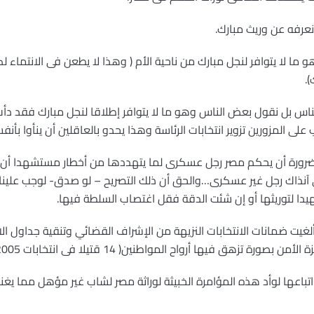
نعرفه عن وريث مبارك.
ما لا يتوافر لنجل مبارك من ناحية الأم ( وهذا لا يطعن فى الانتماء
.
س بل نقول بعض الناس وهو ما لا يتوافر إطلاقا لنجل مبارك فقد دأب
لى المزورين تزوير انتخابات الرئاسة وهذا يحدو بالعاقلين أن ينأوا بأنف
 بضرورة أن يحكم مصر رجل عسكرى لما يتهددها من أخطار مستشهدا أن 
 آنذاك رجل غير عسكرى…والحق أن ذلك التصريح – لو صدق- لوجب علينا
يدا لتوريثها أو إن شئت الدقة فقل اغتصاب السلطة فيها.
ت ضمانات الانتخابات النزيهة من الإشراف القضائي وتنقية جداول الا
ها أرواح المواطنين( 14 قتيلا فى انتخابات 2005 غير عشرات الجرحى)؟!
تباعها لوأد هذه المؤامرة الخبيثة لوراثة مصر لشاب غير مؤهل مما يغنينا