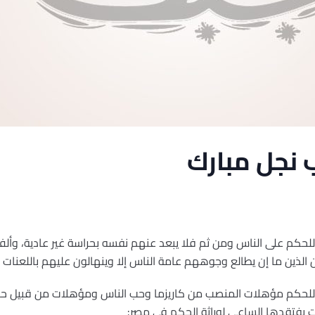
ب نجل مبارك
للحكم على الناس ومن ثم فلا يبعد عنهم نفسه بحراسة غير عادية، وأل
لذين ما إن يطالع وجوههم عامة الناس إلا وينهالون عليهم باللعنات
 للحكم مؤهلات المنصب من كاريزما وحب الناس ومؤهلات من قبيل ح
 يفتقدها الساعى لوراثة الحكم فى مصر: