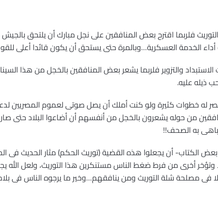
 التوريث فلربما اقترح بعض المنافقين على نجل مبارك أن يلتحق بالجي
 أداء الخدمة العسكرية…وبالمرة حتى يستحق أن يكون قائدا أعلى للقو
ث الاستبداد والتزوير فلربما يشعر بعض المنافقين بالخجل من هذا السي
ب ذيله عليه.
ة مصر له خطوات كثيرة ولو كنت أملك أن يصل صوتى لعموم المصريين لد
افقين من حوله يشعرون بالخجل من أنفسهم أن أضاعوا البلاد حتى صار 
تباهى به الصحف!!
عض الكتاب- أن يجعلوا هذه القضية (توريث الحكم) مثار الحديث فى ال
 وتؤخر أخرى من فرط ضغط الناس مستنكرين هذا التوريث، ولعل الله يج
لا فى مصلحة شلة التوريث ومن ينافقهم…وخير ما يرجوه الناس فى بلاد