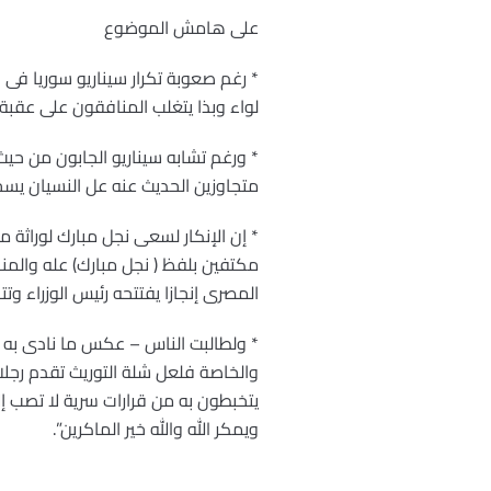
على هامش الموضوع
* رغم صعوبة تكرار سيناريو سوريا فى
لواء وبذا يتغلب المنافقون على عقبة
* ورغم تشابه سيناريو الجابون من حي
متجاوزين الحديث عنه عل النسيان يسح
* إن الإنكار لسعى نجل مبارك لوراث
مكتفين بلفظ ( نجل مبارك) عله والمن
المصرى إنجازا يفتتحه رئيس الوزراء وت
* ولطالبت الناس – عكس ما نادى به ب
والخاصة فلعل شلة التوريث تقدم رجلا
يتخبطون به من قرارات سرية لا تصب إ
ويمكر الله والله خير الماكرين”.