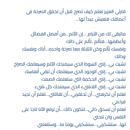
قارئي العزيز تعلم كيف تصرخ قبل أن تختنق الصرخة في
أعماقك فتعيش عبداً لها…
ماتبقى لك من الأيام …إن الألم…من أفضل الفضائل
وأعظمها…فتألم ..تألم على ذاتك
ونفسك تألم وكن الثلاثة معا صرخة واحده…أناك ونفسك
وذاتك
تشبث بي…إنني السوط الذي سيمنحك الألم وسيعلمك الصراخ
تشبث بي…إنني الوجود الذي سيعلمك أن تنقي أنفاسك
تشبث بي…إنني الحكمة التي ستعلمك الصمت
تشبث بي…إنني اللاشيء الذي سيمنحك كل شيء
تعلم أن تكرهني…أن تحتقرني…أن تقاتلني…تعلم أن تجيد
قراءتي
تعلم أن تسحق ذاتي…لتكون ذاتك…أن ترفع الأنا تاجا على
النفس وان تنحني
لها…ستشكرني…ستشكرني يوما ما…وستلعنني