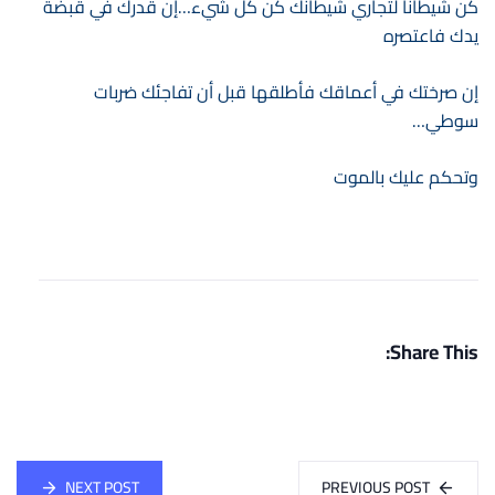
كن شيطانا لتجاري شيطانك كن كل شيء…إن قدرك في قبضة
يدك فاعتصره
إن صرختك في أعماقك فأطلقها قبل أن تفاجئك ضربات
سوطي…
وتحكم عليك بالموت
Share This:
NEXT POST
PREVIOUS POST