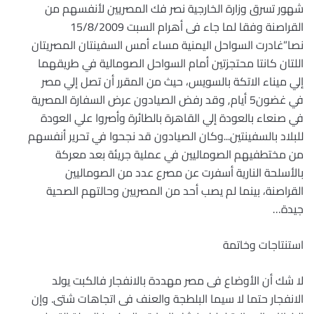
شهور تسرق وزارة الخارجية نصر فك المصريين لأنفسهم من
القراصنة وفقا لما جاء فى أهرام السبت 15/8/2009
نصا”غادرت السواحل اليمنية مساء أمس السفينتان المصريتان
اللتان كانتا محتجزتين أمام السواحل الصومالية في طريقهما
إلي ميناء الاتكة بالسويس‏، حيث من المقرر أن تصل إلي مصر
في غضون‏5‏ أيام‏,‏ وقد رفض الصيادون عرض السفارة المصرية
في صنعاء بالعودة إلي القاهرة بالطائرة وأصروا علي العودة
للبلاد بالسفينتين‏.‏..وكان الصيادون قد نجحوا في تحرير أنفسهم
من مختطفيهم الصوماليين في عملية جريئة بعد معركة
بالأسلحة النارية أسفرت عن مصرع عدد من الصوماليين
القراصنة،‏ بينما لم يصب أحد من المصريين وحالتهم الصحية
جيدة…
استنتاجات وخاتمة
لا شك أن الأوضاع فى مصر مهددة بالانفجار فالكبت يولد
الانفجار حتما لا سيما البلطجة والعنف فى اتجاهات شتى. وإن