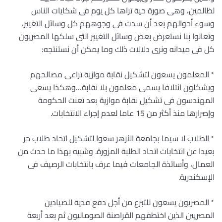
لظالمين، وهى صورة حية تراها كل يوم فى شكايات الناس
وسوء أحوالهم بعد أن سدت فى وجوههم كل وسائل التغيير،
وتعالوا بنا نستعرض بعض وسائل التغيير التى سلكها المصريون
كل فى ميدانه ونرى دلالات ذلك وما يمكن أن نستنتجه:
* المعلمون يسعون لتشكيل نقابة موازية تراعى مصالحهم
ويشكلون ائتلافا يسمى معلمون بلا نقابة…وهكذا يسعى
المهندسون فى تشكيل نقابة موازية بعد تعنت الحكومة
وإصرارها منذ أكثر من 15 عاما لعدم إجراء الانتخابات.
* الطلاب لا سيما بجامعة الأزهر سعوا لتشكيل اتحاد طلاب حر
بعيدا عن انتخابات اتحاد الطلبة المزورة. وشبيه بهذا ما حدث من
العمال، وأساتذة الجامعات فيما عرف بانتخابات الرصيف فى
الإسكندرية.
* المصريون يسعون للتبرع من أجل دفع فدية للصيادين
المصريين الذين اختطفهم القراصنة الصوماليون ثم بعد أربعة