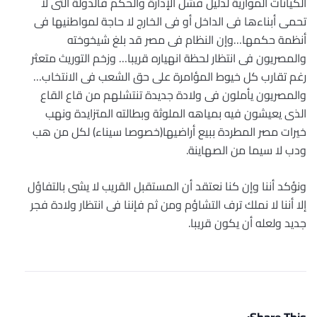
الكيانات الموازية لدليل فشل الإدارة والحكم فالدولة التى لا
تحمى أبناءها فى الداخل أو فى الخارج لا حاجة لمواطنيها فى
أنظمة حكمها…وإن النظام فى مصر قد بلغ شيخوخته
والمصريون فى انتظار لحظة انهياره قريبا… وزخم التوريث متعثر
رغم تقارب كل خيوط المؤامرة على حق الشعب فى الانتخاب…
والمصريون يأملون فى ولادة جديدة تنتشلهم من قاع القاع
الذى يعيشون فيه بمياهه الملوثة وبطالته المتزايدة ونهب
خيرات مصر المطردة ببيع أراضيها(خصوصا سيناء) لكل من هب
ودب لا سيما من الصهاينة.
ونؤكد أننا وإن كنا نعتقد أن المستقبل القريب لا يشى بالتفاؤل
إلا أننا لا نملك ترف التشاؤم ومن ثم فإننا فى انتظار ولادة فجر
جديد ولعله أن يكون قريبا.