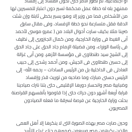
أو اجتماعية، ثم تطور الأمر حتى تحول الفساد إلى إفساد
ممنهج بله له خطة عمل محكمة تسير دون اعتبار للمسيرين لها
من الأشخاص فما من وزير إلا وهو يسير بخطى ثابتة وإن شئت
الدقة فقل متسارعة نحو خطة الإفساد، وفى مقال سابق
ضربنا مثلا بكيف سارت أحوال البلاد من ( عمرو موسى لأحمد
أبى الغيط فى وزارة الخارجية، ومن كمال الجنزورى إلى نظيف
فى رئاسة الوزراء، ومن فضيلة الإمام جاد الحق على جاد الحق
إلى الشيخ سيد طنطاوى فى مؤسسة الأزهر، ومن أبى غزالة
إلى حسين طنطاوى فى الجيش، ومن أحمد رشدى إلى حبيب
العادلى فى الداخلية بل من الرئيس السادات – رحمه الله- إلى
الرئيس حسنى مبارك وما صاحبه من توريث قذر وإفساد
وضبابية مصر وانحسار دورها الإقليمى حتى بتنا نترك صيادينا
قرابة أربعة أشهر دون حراك حتى إذا قاوموا بأنفسهم القراصنة
بحثت وزارة الخارجية عن فرصة لسرقة ما فعله الصيادون
المصريون.
وحين صارت مصر بهذه الصورة التى لا ينكرها إلا أهل العمى
والذين يكرهون مصر ويبيعون ضميرهم جزاء غباء التأييد