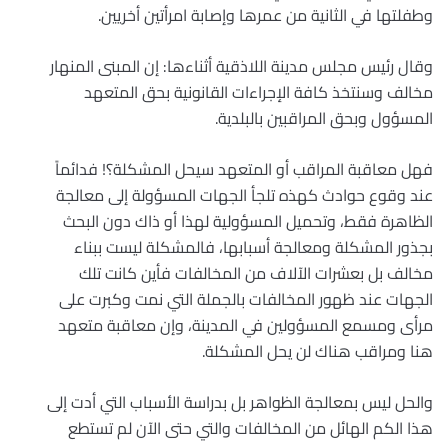
وطفلتها في الثانية من عمرها وإصابة امرأتين أخريين.
وقال رئيس مجلس مدينة اللاذقية أثناءها: إن المبنى المنهار
مخالف وسنتخذ كافة الإجراءات القانونية بحق المتعهد
المسؤول وبحق المراقبين بالبلدية. ‏
فهل معاقبة المراقب أو المتعهد سيحل المشكلة؟! فدائماً
عند وقوع حوادث كهذه تلجأ الجهات المسؤولة إلى معالجة
الظاهرة فقط، وتحميل المسؤولية لهذا أو ذاك دون البحث
بجذور المشكلة ومعالجة أسبابها، فالمشكلة ليست ببناء
مخالف بل بعشرات الآلاف من المخالفات فأين كانت تلك
الجهات عند ظهور المخالفات بالجملة التي نمت وكبرت على
مرأى ومسمع المسؤولين في المدينة، وإن معاقبة متعهد
هنا ومراقب هناك لن يحل المشكلة. ‏
والحل ليس بمعالجة الظواهر بل بدراسة الأسباب التي أدت إلى
هذا الكم الهائل من المخالفات والتي حتى الآن لم تستطع