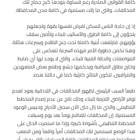
كافة القوانين الصادرة رغم قساوة بنودها كبح جماح تلك
المخالفات، والتي ما زالت مستمرة في كافة مدن المحافظة. ‏
إذ إن حاجة الناس للسكن تفرض نفسها بقوة وتجعلهم
يلجؤون إلى كافة الطرق والأساليب للبناء وتأمين سقف
يؤويهم، فارتفعت أبنية كاملة تحت جنح الظلام وبسرعات هائلة،
وهنا تكمن خطورة الأمر فهذه السرعة تنعكس على
المواصفات والحالة الفنية للبناء، والتي لا يوجد لها أي ضابط
وخارج نطاق المراقبة ويحكمها جشع وطمع بعض المتعهدين
والمراقبين، لتكون النتائج كارثية كما في حالتنا هذه. ‏
طبعاً السبب الرئيسي لظهور المخالفات في اللاذقية يعود لعدم
توفر الأراضي اللازمة للبناء وذلك ناتج عن عدم إصدار المخطط
التنظيمي والذي ما زال حتى الآن سجين الأدراج وحبيس الوعود
المستمرة. إن المخالفات تتفاقم يوماً بعد يوم وسبقت
المخطط التنظيمي بأشواط كبيرة وإذا ما استمرت الحال على
هذا الوضع فستصبح تلك المخالفات أمراً واقعاً ومن الصعب
معالجتها وستبتلع المخالفات كافة المساحات التي يمكن أن