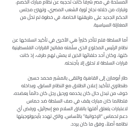
المسلحة في مصر شرفاً كانت تحجبه عن نظام مبارك الخصم،
وتبارك من خلاله نجاح ثورة الشعب المصري، وتهنئ مجلس
الحكم الجديد على طريقتها الخاصة، في خطوة لم تخلُ من
المغازلة السياسية.
أما السلطة فلم تتأخر كثيراً هي الأخرى في تأكيد انسلاخها عن
نظام الرئيس المخلوع الذي سلّمته مفاتيح القرارات الفلسطينية
كلها، وكان أحد حلفائها الذين لا يمسّ لهم طرف، إذ كانت
قرارات السلطة لا تحلق إلا بأجنحته.
طار أبومازن إلى القاهرة والتقى بالمشير محمد حسين
طنطاوي لتأكيد إعلان الطلاق مع النظام السابق، وبداخله
خوف من تبدل حال كان يخدمه ورحيل رجل كان دائماً يعضده،
فلطالما كان مبارك يقف في صف السلطة ضد حماس
لاعتبارات يتعلق أقلها باتفاق السلام مع إسرائيل، ورفض أي
دعم لحماس “الإخوانية” بالأساس، والتي تهدد بأيديولوجيتها
نظامه أصلاً، وفق ما كان يردد.