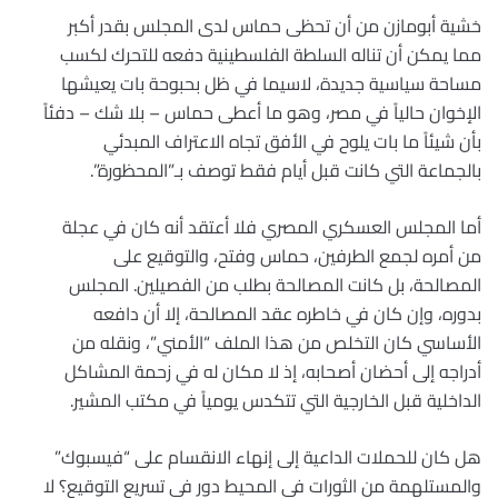
خشية أبومازن من أن تحظى حماس لدى المجلس بقدر أكبر
مما يمكن أن تناله السلطة الفلسطينية دفعه للتحرك لكسب
مساحة سياسية جديدة، لاسيما في ظل بحبوحة بات يعيشها
الإخوان حالياً في مصر، وهو ما أعطى حماس – بلا شك – دفئاً
بأن شيئاً ما بات يلوح في الأفق تجاه الاعتراف المبدئي
بالجماعة التي كانت قبل أيام فقط توصف بـ”المحظورة”.
أما المجلس العسكري المصري فلا أعتقد أنه كان في عجلة
من أمره لجمع الطرفين، حماس وفتح، والتوقيع على
المصالحة، بل كانت المصالحة بطلب من الفصيلين. المجلس
بدوره، وإن كان في خاطره عقد المصالحة، إلا أن دافعه
الأساسي كان التخلص من هذا الملف “الأمني”، ونقله من
أدراجه إلى أحضان أصحابه، إذ لا مكان له في زحمة المشاكل
الداخلية قبل الخارجية التي تتكدس يومياً في مكتب المشير.
هل كان للحملات الداعية إلى إنهاء الانقسام على “فيسبوك”
والمستلهمة من الثورات في المحيط دور في تسريع التوقيع؟ لا