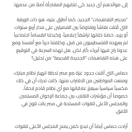
إلى موائدهم أي جديد كي تنتابهم المفاجأة أصلاً من عدمها.
“محضر التفاهمات” الجديد، كما أطلق عليه، هو ذات الورقة
التي قُتلت نقاشاً وتفاوضاً بين الفصيلين على مدار أربع سنوات
أو يزيد، خضنا خلالها تراشقاً إعلامياً، وكبدتنا انقساماً اجتماعياً
لم يعهده الفلسطينيون من قبل، وكلفتنا حرباً مع أنفسنا ومع
عدونا راح فيها أبرياء كُثر. لكن، هل لهذه السرعة في التوقيع
على هذه التفاهمات “الجديدة القديمة” من تحليل؟
حماس التي أمّنت حدود غزة مع مصر لحظة انهيار نظام مبارك،
ومنعت المواطنين من الاقتراب منها، كانت تدرك أن في ذلك
مكسباً سياسياً سيعزز علاقاتها مع أي نظام قادم لاحقاً،
خصوصاً أن مؤشرات التقارب بين جماعة الإخوان المسلمين
والمجلس الأعلى للقوات المسلحة في مصر باتت تلوح في
الأفق.
أرادت حماس أيضاً أن تبدو كمن يمنح المجلس الأعلى للقوات