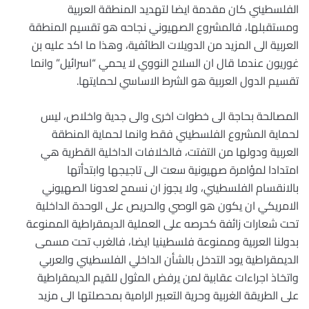
الفلسطيني كان مقدمة ايضا لتهديد المنطقة العربية
ومستقبلها، فالمشروع الصهيوني نجاحه هو تقسيم المنطقة
العربية الى المزيد من الدويلات الطائفية، وهذا ما اكد عليه بن
غوريون عندما قال ان السلاح النووي لا يحمي “اسرائيل” وانما
تقسيم الدول العربية هو الشرط الاساسي لحمايتها.
المصالحة بحاجة الى خطوات اخرى والى جدية واخلاص، ليس
لحماية المشروع الفلسطيني فقط وانما لحماية المنطقة
العربية ودولها من التفتت، فالخلافات الداخلية القطرية هي
امتدادا لمؤامرة صهيونية سعت الى تاجيجها وابتدأتها
بالانقسام الفلسطيني، ولا يجوز ان نسمح لعدونا الصهيوني
الامريكي ان يكون هو الوصي والحريص على الوحدة الداخلية
تحت شعارات زائفة كحرصه على العملية الديمقراطية الممنوعة
بدولنا العربية وممنوعة فلسطينيا ايضا، فالغرب تحت مسمى
الديمقراطية يود التدخل بالشأن الداخلي الفلسطيني والعربي
واتخاذ اجراءات عقابية لمن يرفض المثول للقيم الديمقراطية
على الطريقة الغربية وحرية التعبير الرامية بمحصلتها الى مزيد