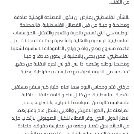
من التفتت.
بالشأن الفلسطيني يفترض ان تكون المصلحة الوطنية صادقة
ومخلصة وامينة من قبل الفصائل الفلسطينية، فالمصلحة
الوطنية هي التي تسمح بالحرية والتعبير والتمثيل بالمؤسسات
الفلسطينية الرسمية والاهلية والشعبية وبكافة المجالات، على
قاعدة مشروع وطني واضح ويلبي الطموحات الاساسية لشعبنا
الفلسطيني، فمن يدعي بالاغلبية لن يكون صادقا وامينا
ومخلصا لوطنه وشعبه اذا سن قوانين تحرم الاقلية من حقها
تحت مسمى الديمقراطية، فهذه ليست ديمقراطية وطنية.
حركتي فتح وحماس اليوم هما امام اختبار كبير سيقرر مستقبل
القضية الفلسطينية، من خلال بناء واقامة علاقات داخلية
فلسطينية خالية من المواقف الانتهازية والابتزازية، وعدم
المراهنة على الدور الامريكي والغربي بشكل عام باعتبارهما
الاطار الدولي الذي يوفر الغطاء للكيان الصهيوني لارتكاب مزيدا
من الجرائم بحق شعبنا ومنعه من ممارسة حقوقه، فاعادة
بناء منظمة التحرير الفلسطينية على قاعدة وحدة الشعب