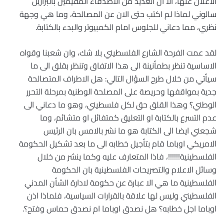
الاعلان عنها، الا ان العديد من الاصدقاء المقيمين بالبرازيل
سالوني لماذا لم اكتب حتى الان عن المصالحة، وما هي وجهة
نظري، مما دعاني للجلوس امام الكمبيوتر والبدء بالكتابة.
لقد عمت الفرحة الشارع الفلسطيني بلا شك، وان شعبنا وقواه
الاساسية تنظر بطمأنينة الى هذا الاتفاق وتنظر بقلق الى ما
سيأتي من خلال طرح السؤال التالي: هل الاطراف المتصالحة
جدية بمواقفها وحريصة على المصلحة الوطنية بمرحلة التحرر
الوطني؟ وهذا القلق حق لكل فلسطيني، وهو ما دعاني الى
عدم التسرع بالكتابة او التعليق كمتفائل او متشائم، وما
شجعني ايضا الى الكتابة هو ما نشر بالامس بان الرئيس
الامريكي اوباما قام بتأجيل خطابه الى ما بعد تشكيل الحكومة
الفلسطينية!!!!!!، فاذا المتعارف عليه وكما ينشر من خلال
وسائل الاعلام والتصريحات الفلسطينية بان الحكومة
الفلسطينية ما هي الا عبارة عن حكومة لادارة الشأن المدني
الفلسطيني وليس لها علاقة بالقرارات السياسية، فلماذا اذن
اوباما اجل خطابه؟ هل نصدق اوباما ام نصدق حماس وفتح؟.