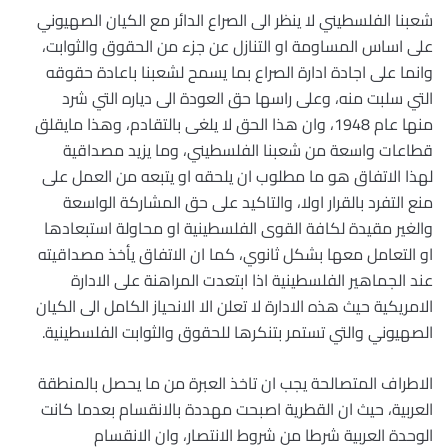
شعبنا الفلسطيني لا ينظر الى الصراع الدائر مع الكيان الصهيوني
على اساس المساومة او التنازل عن جزء من الحقوق والثوابت،
وانما على اجادة ادارة الصراع بما يسمح لشعبنا باعادة حقوقه
التي سلبت منه، وعلى راسها حق العودة الى دياره التي شرد
منها عام 1948، وان هذا الحق لا يلغى بالتقادم، وهذا مايقلق
قطاعات واسعة من شعبنا الفلسطيني، وما يزيد مصداقية
لهذا الاتفاق هو ما مطلوب ان يلحقه او يتبعه من العمل على
منع التفرد بالقرار اولا، والتاكيد على حق المشاركة الواسعة
والغير مقيدة لكافة القوى الفلسطينية او محاولة استبعادها
او التعامل معها بشكل ثانوي، كما ان الاتفاق يأخذ مصداقيته
عند الجماهير الفلسطينية اذا ابتعدت المراهنة على الادارة
الامريكية حيث هذه الادارة لا تعلن الا الانحياز الكامل الى الكيان
الصهيوني والتي تستمر بتنكرها للحقوق والثوابت الفلسطينية.
الاطراف المتصالحة يجب ان تاخذ العبرة من ما يحصل بالمنطقة
العربية، حيث ان القطرية اصبحت مهددة بالانقسام بعدما كانت
الوحدة العربية شرطا من شروط الانتصار، وان الانقسام