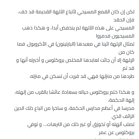
لكن إن كان القمع المسيحي لأتباع الآلهة القديمة قد خف،
فإن الحقد
المسيحي على هذه الآلهة لم ينخفض أبدا، و هكذا ذهب
المسيحيون فدمروا
تمثال الإلهة اثينا في معبدها (البارتينون) في الأكروبول. فما
كان من
الإلهة إلا أن جائت لعابدها المخلص بروكلوس و أخبرته أنها و
قد تم
طردها من منزلها فهي قد قررت أن تسكن في منزله.
و هكذا ختم بروكلوس حياته بسعادة عائشا بالقرب من إلهته،
إلهة الحكمة،
مدرسا في أعظم مدارس الحكمة، و ساخرا من اتباع ذلك الدين
الزائف الذي
تصلب آلهته أو تخوزق أو غير ذلك من الترهات… و توفي
بروكلوس عن عمر