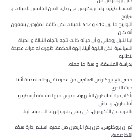
كان بروكلوس من
القسطنطينية. ولد بروكلوس في بداية القرن الخامس للميلاد، و
تتراوح
التواريخ ما بين 410 و 412 للميلاد، لكن كافة المؤرخين يتفقون
أنه كان
ابنا لنبيل روماني و أن حياته كانت تتجه باتجاه النبالة و الحياة
السياسية. لكن الإلهة أثينا، إلهة الحكمة، ظهرت له مرات عديدة
لتطالبه
بدراسة الفلسفة، و هذا ما فعله.
فحين بلغ بروكلوس العشرين من عمره نقل رحاله لمدينة أثينا
حيث التحق
بأكاديمية أفلاطون الشهيرة، فدرس فيها فلسفة أرسطو و
أفلاطون، و عاش
بالقرب من الأكروبول، كي يبقى بقرب إلهته الحامية، اثينا.
ثم إن بروكلوس، حين بلغ الأربعين من عمره، استلم إدارة هذه
الأكاديمية،