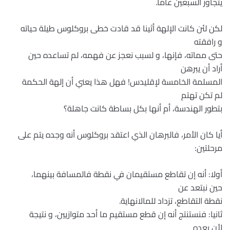
يتجاوز السبعين عاما.
لكن لئن كانت الإلهة أثينا قد قادت خطى بروكلوس طيلة حياته
و رافقته
حتى مماته، فإنها، و لسبب نعجز عن فهمه، لم تساعده حين
أراد أن يبرهن
المسلمة الخامسة لإقليدس! فهل هذا يعني أن إلهة الحكمة
لم تكن تهتم
بتطور الهندسة، أم أنها بكل بساطة كانت جاهلة؟
أيا كان الأمر، فالبرهان الذي اعتقد بروكلوس أنه وجده يتم على
مرحلتين:
أولا: أنه إن تقاطع مستقيمان في نقطة فالمسافة بينهما،
حين نبتعد عن
نقطة التقاطع، تزداد للمالانهاية.
ثانيا: فنستنتج أنه إن قطع مستقيم ما أحد متوازيين، و نتيجة
لأن بعده