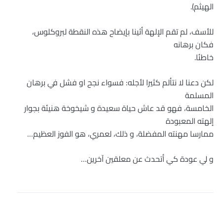
الهيثم).
للأسف، لم تقم الإلهة أثينا بإيضاح هذه النقطة لبروكلوس،
فكان برهانه
خاطئا.
لكن دعنا لا نتألم كثيرا لأجله: فسواء نجح او فشل في برهان
المسلمة
الخامسة، فهو قد عاش حياة سعيدة و شيخوخة هنيئة بجوار
إلهته المعبودة
ممارسا مهنته المفضلة، و ذلك، لعمري، هو الفوز العظيم…
و لي عودة كي أتحدث عن معلقين آخرين…