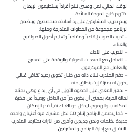
الوقت الحالي، لعل وعسى تنتج أفراداً يستطيعون الإيمان
بذاتهم خارج الموجة السائدة. ‏
ويتم تدريب المشاركين على يد أساتذة متخصصين ويتضمن
البرنامج مجموعة من الخطوات المتدرجة ومنها: ‏
– تدريب الصوت إيقاعياً ومقامياً وتعليم أصول الصولفيج
والغناء. ‏
– التدريب على الأداء ‏
– التعامل مع المعدات الصوتية والوقفة على المسرح
والتعامل مع الميكرفون. ‏
– دفع المتدرب لبناء ذاته من خلال تكوين رصيد ثقافي غنائي
يكون له بمنزلة إرث ينطلق منه. ‏
– تحفيز المغني على الخطوة الأولى في أي إبداع وهي تمثله
لحالة الحرية، بمعنى أن يكون حراً من الداخل وبعيداً عن فكرة
المكاسب والهموم، ليدخل جو الغناء نقياً قدر الإمكان. ‏
– كما يتضمن البرنامج إنتاج C.D لكل مشترك فيه أغنيتان واحدة
جديدة بكلمات ولحن جديدين وأخرى من التراث يختارها المتدرب
بالاتفاق مع إدارة البرنامج والمشرفين. ‏