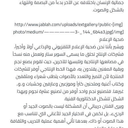
جمالية الإنسان باختلافه عن الآخر بدءاً من البصمة وانتهاء
بالشكل والصوت.
‏ [img]http://www.jablah.com/uploads/extgallery/public-
photo/medium/——————3-_144_6b4a3.jpg[/img]
ضحية الإعلام ‏
ويشير بأننا نحن ضحية الإعلام التلفزيوني والإذاعي أولاً وأخيراً،
فشركات الإنتاج تخلق ما يسمى السوبر ستار وتعمل منه نسخاً
في مصانعها الإنتاجية وتلبسها للآخرين، حيث تقوم بصنع نجم
وبقية المغنين يقتدون به، فهذا الخط الإنتاجي أوفر للشركات
المنتجة لأن التميز والتعدد بالأصوات يتطلب شعراء ومثقفين
وكتاب أغنية وملحنين كثراً وموزعين وعازفين وخشبات و..و..
غيرها. فتصنيع نجم واحد أوفر من تصنيع عشرة نجوم وبهذا
الشكل تتشكل الدكتاتورية الفنية. ‏
ويرى الفنان دريباتي أن المشكلة ليست بالصوت الجيد أو
الرديء.. بل تكمن في الاختيار الجيد للأغاني التي تتناسب مع
هذا الصوت أو ذاك، بعدها تأتي أهمية عملية التدريب والثقافة