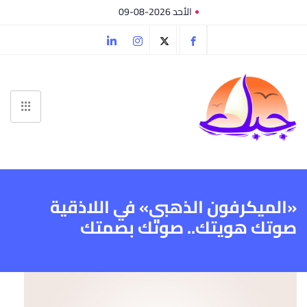
الأحد 2026-08-09
«الميكرفون الذهبي» في اللاذقية
صوتك هويتك.. صوتك بصمتك