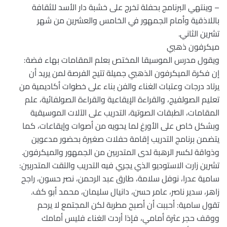
– وينتهي البرنامج بحفلة تخرج على خشبة دار الأسد للثقافة
باللاذقية وأمام الجمهور في الخامس والعشرين من شهر
تشرين الثاني. ‏
ميكرفون ذهبي ‏
ويقول مدرس الموسيقا المختص بعلم المقامات بهاء فضة:
إن فكرة الميكرفون الذهبي جميلة تتيح الفرصة لمن يريد أن
يرتاد درجات وعتبات الغناء والفن بناء على خطوات أكاديمية من
تعليم الصولفيج، والقراءة الإيقاعية والقراءة الصولفائية، علم
المقامات، الطبقات الصوتية، التدريب على الآلات الموسيقية
وبشكل خاص على الأورغ لما يحويه من أصوات وإيقاعات، كما
يتضمن برنامج التدريب إقامة حفلات صغيرة بحضور مدعوين
وذواقة لكسر الرهبة لدى المتدربين من الجمهور والميكرفون. ‏
تشرين زارت الاستوديو الذي يجري فيه التدريب والتقت المتدربين:
سامية عدرا، نوفل سلامة، طارق عبد الرحمن، نصر حسون، راجح
زاهر، سدير ناصر، عامر حسن، دانيال سليمان، محمد أبو كف. ‏
تقول سامية: أحببت أن أصبح مطربة لكن المجتمع لا يرحم
ووقف حجر عثرة أمامي، فإذا أردت الغناء فليس أمامك