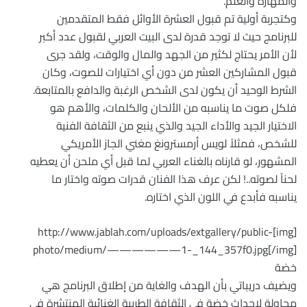
والمهارة والعلم. ‏
وكتجربة أولية تم قبول العشرة الأوائل فقط المتقدمين
للبرنامج حيث لا توجد قدرة لدى البيت العربي لقبول عدد أكبر
لأن الأمر يحتاج لكثير من الجهد والمال والوقت، ولقد جرى
قبول المشاركين العشر من دون أي اختيارات للصوت، وكان
الشرط الوحيد أن يكون لدى الشخص الرغبة والدافع بالمتابعة. ‏
فلكل صوت ما يناسبه من الألحان والكلمات، والأهم هو
الاختيار الجيد والأداء الجيد والذي ينبع من الثقافة الفنية
للشخص، فمثلاً لويس أرمسترونغ مغني الجاز الأمريكي
المشهور، لو قارناه بالغناء العربي لما قبل أي ملحن أن يعطيه
لحناً لصوته..! لكن عرف هذا الفنان قدرات صوته واختار ما
يناسبه فأبدع في اللون الذي اختاره. ‏
[img]http://www.jablah.com/uploads/extgallery/public-
photo/medium/——————1-_144_357f0.jpg[/img]
خضة ‏
ويضيف دريباتي بأن الهدف والغاية من إطلاق البرنامج هي
محاولة لإحداث خضة في الثقافة الطربية الغنائية المنتشرة في