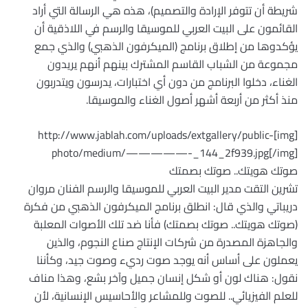
شريطة أن تتوفر الإرادة والتصميم)، هذه هي الرسالة التي أراد
القائمون على البيت العربي للموسيقا والرسم في اللاذقية أن
يؤكدوها من إطلاق برنامج (الميكرفون الذهبي) والذي جمع
مجموعة من الشباب القاسم المشترك بينهم أنهم يريدون
الغناء، دخلوا البرنامج من دون أي اختبارات، يدرسون ويتدربون
منذ أكثر من أربعة أشهر أصول الغناء والموسيقا.
[img]http://www.jablah.com/uploads/extgallery/public-
photo/medium/—————-_144_2f939.jpg[/img]
صوتك هويتك.. صوتك بصمتك ‏
تشرين التقت مدير البيت العربي للموسيقا والرسم الفنان مروان
دريباتي والذي قال: انطلق برنامج الميكرفون الذهبي من فكرة
(صوتك هويتك.. صوتك بصمتك) فأنا ضد تلك الأصوات المعلبة
والجاهزة المصدرة من شركات الإنتاج صناع النجوم، والذين
يعملون على أساس أنه يوجد صوت رديء وصوت جيد، وكأننا
نقول: هناك لون أو شكل إنسان جميل وآخر بشع، وهذا مناف
للعلم الفيزيائي.. للصوت وللمشاعر والأحاسيس الإنسانية، لأن