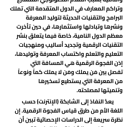
وتراكم المعارف في الدول المتقدمة التي
تملك
البرامج
والتقنيات
الحديثة لتوليد المعرفة
ونشرها وتبادلها واستثمارها، في حين تأخرت
معظم الدول
النامية، خاصة فيما يتعلق بنشر
التقنيات الرقمية وتجديد أساليب ومنهجيات
التعليم
والتعلم واكتساب المعرفة وتوليدها،
إذن الفجوة الرقمية هي المسافة التي
تفصل
بين مَن يملك ومَن لا يملك كماً ونوعاً
من المعرفة التي يستطيع تسخيرها
وتنميتها
لمصلحته.
يعدُّ النفاذ إلى الشابكة (الإنترنت) حسب
اللغة الأم من طرق قياس
الفجوة الرقمية. إن
نظرة سريعة إلى الدراسات الإحصائية تبين أن