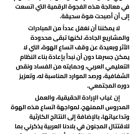
في معالجة هذه الفجوة الرقمية
التي اتسعت
إلى أن أصبحت هوة سحيقة
.
لا يمكننا أن نغفل عدداً من المبادرات
والمشاريع الجادة، لكنها تبقى محدودة
الأثر
وبعيدة عن وقف اتساع الهوة، التي لا
يمكن جسرها
دون أن نبدأ بإعادة بناء النظام
التعليمي العربي، وحمايته من الفساد ونقص
الشفافية، ورصد
الموارد المناسبة له، وتعزيز
دوره المجتمعي
.
إن غياب
الإرادة الحقيقية، والعمل
المدروس الممنهج، لمواجهة اتساع هذه الهوة
وتداعياتها،
بالإضافة إلى النتائج الكارثية
للاقتتال المجنون في بلادنا العربية
يذكرني بما