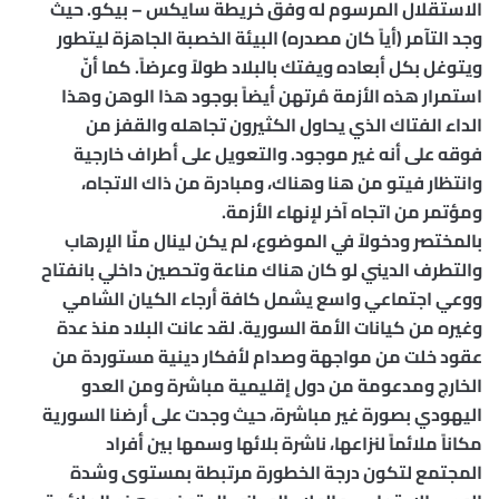
الاستقلال المرسوم له وفق خريطة سايكس – بيكو. حيث
وجد التآمر (أياً كان مصدره) البيئة الخصبة الجاهزة ليتطور
ويتوغل بكل أبعاده ويفتك بالبلاد طولاً وعرضاً. كما أنّ
استمرار هذه الأزمة مُرتهن أيضاً بوجود هذا الوهن وهذا
الداء الفتاك الذي يحاول الكثيرون تجاهله والقفز من
فوقه على أنه غير موجود. والتعويل على أطراف خارجية
وانتظار فيتو من هنا وهناك، ومبادرة من ذاك الاتجاه،
ومؤتمر من اتجاه آخر لإنهاء الأزمة.
بالمختصر ودخولاً في الموضوع، لم يكن لينال منّا الإرهاب
والتطرف الديني لو كان هناك مناعة وتحصين داخلي بانفتاح
ووعي اجتماعي واسع يشمل كافة أرجاء الكيان الشامي
وغيره من كيانات الأمة السورية. لقد عانت البلاد منذ عدة
عقود خلت من مواجهة وصدام لأفكار دينية مستوردة من
الخارج ومدعومة من دول إقليمية مباشرة ومن العدو
اليهودي بصورة غير مباشرة، حيث وجدت على أرضنا السورية
مكاناً ملائماً لنزاعها، ناشرة بلائها وسمها بين أفراد
المجتمع لتكون درجة الخطورة مرتبطة بمستوى وشدة