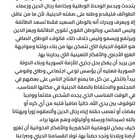
يتحدث ويدعم الوحدة الوطنية وبخاصة رجال الدين وزعماء
الطوائف فليقدم وطنه على صفته الدينية. لأن ما من عاقل
إلا ويعرف ويدرك أنه بالوطن السعيد فقط تسعد الطائفة
وليس العكس، وبالوطن القوي تقوى الطائفة ويعز الدين
ويرتفع ويسمو وليس خلاف ذلك. فالولاء الوطني الصافي
هو القوة الجبارة التي نتمكن بها من بناء دولتنا ومواجهة
الغزو الأجنبي والأفكار اللعينية التي يحاربنا بها.
من يريد أن يفكر بحل جذري للأزمة السورية وبناء الدولة
السورية فعليه أن يؤسس لوعي اجتماعي وطني وقومي
يبدأ بالتخلي عن كل ما يمنع انفتاح الناس على بعضهم في
المجتمع والاحتفاظ بالصفة الدينية في مكانها المناسب،
في الوقت المناسب الذي يجده الشخص ملائماً وواجباً
للوقوف بين يدي الله، خالياً صافياً قلبه من أي كره أو
بغضاء أو تعصب حمّله إياه رجال الدين وألصقوه زوراً وبهتاناً
بالله (سبحانه) ورسله وأولياؤه وهم منها براء.
كيف يمكن للوهابية التكفيرية والأفكار الاخوانية أن تغزو
أرضنا وبلادنا وتجد حضناً بها، لولا انقسامنا الديني وصراعنا