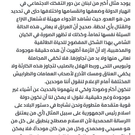
يوجد مثال أكبر من لبنان عن دور التفكك الاجتماعي في
انهيار الدولة وضعفها وانقسامها واختلافها حتى في تحديد
من هو العدو. حيث نشاهد الأجواء مهيئة لاشتعال النزاع
والقتال بأي لحظة. صحيح أنّ العراق لا يعاني هذه الحالة
السيئة نفسها تماماً، وكذلك لا تظهر الصورة في الكيان
الشامي بهذا الشكل المفضوح للحياة الطائفية
والمذهبية، إلا أنّ الأزمة أظهرت أنّ هذه حقيقة موجودة
نعاني منها ولا بد من تجاوزها. فلا تكفي المجاملة
وتبويس اللحى وربط الهلال بالصليب لتجاوز هذه الكارثة ولا
يكفي العناق ومسك الأذرع لأصحاب العمامات والطرابيش
المختلفة أمام الإعلام لنقول أننا موحدين.
لنكون أكثر وضوحا،ً ولكي لا يتهمونا بالحديث عن أشياء غير
موجودة وغير حقيقية. نقول: لا يمكن لنا أن نكون دولة
قوية متقدمة متطورة ونحن نشترط في دستور البلاد على
اسلام رئيس الجمهورية على سبيل المثال (أي من يعتنق
االرسالة المحمدية لأن الاسلام مصطلح ينطبق على كل من
هو مسيحي ومحمدي وكل من من كان موحداً)، فلا يمكن