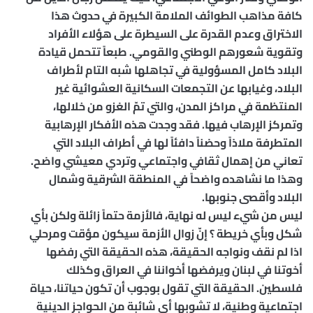
كافة مذاهب الطوائف الملامة الكبيرة في حدوث هذا
الاختراق وعدم القدرة على السيطرة على هؤلاء الأفراد
وتقوية شعورهم الوطني والقومي. طبعاً تتحمل قيادة
البلاد كامل المسؤولية في تجاهلها شبه التام لأطراف
البلاد، وغيابها عن التجمعات السكانية العشوائية غير
المنتظمة في مراكز المدن، والتي تمّ الغزو من خلالها،
وتمركز الإرهاب فيها. فقد وجدت هذه الأفكار الإرهابية
المتطرفة ملاذاً وحضناً دافئاً لها في أطراف البلاد التي
تعاني من إهمال ثقافي واجتماعي وتردي معيشي واضح.
وهذا ما نشاهده واضحاً في المنطقة الشرقية وشمال
البلاد وأقصى جنوبها.
ليس من شيء ليس له نهاية، فالأزمة حتماً زائلة ولكن بأي
شكل وبأي خريطة ؟ إنّ زوال الأزمة سيكون مؤقت ومرحلي
اذا لم نقف ونواجه الحقيقة، هذه الحقيقة التي رفضها
أخوتنا في لبنان ويرفضها أخواننا في العراق وكذلك
فلسطين. الحقيقة التي تقول بوجوب أن تكون حياتنا، حياة
اجتماعية وطنية، لا تشوبها أي شائبة من الحواجز الدينية