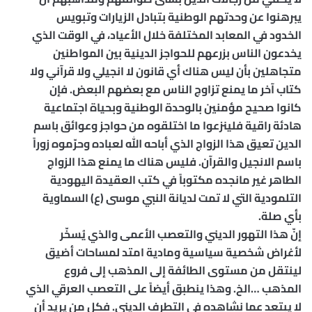
يبرهنوا عن وحدتهم الوطنية بتبادل الزيارات وتبويس
الخدود في المعابد المختلفة خلال الأعياد، في الوقت الذي
يخدعون الناس بزرعهم للحواجز الدينية بين المواطنين
متجاهلين بأن ليس هناك أي قانون لا انجيلي ولا قرآني ولا
كتاب آخر ما يمنع تزاوج الناس مع بعضهم البعض. فإن
كانوا صحيح مؤمنين بالوحدة الوطنية وبحياة اجتماعية
هادئة راقية فلينزعوا ما اختلقوه من حواجز وعوائق باسم
الدين تعيق هذا الزواج الذي أباحه الله لعباده وحرّموه زوراً
باسم الانجيل والقرآن. فليس هناك ما يمنع هذا الزواج
الطاهر غير مانجده مكتوباً في كتب العقيدة اليهودية
التلمودية التي لا تمت لديانة النبي موسى (ع) السماوية
بأي صلة.
إنّ هذا التهور الديني والتعصب الأعمى والذي يُسخّر
لأغراض شخصية سياسية ومادية امتد لمساحات أضيق
لينتقل من مستوى الطائفة إلى المذهب إلى فروع
المذهب …الخ. وهذا ينطبق أيضاً على التعصب العرقي الذي
لا يبتعد عما نشاهده في التطرف الديني. فكل من يريد أن