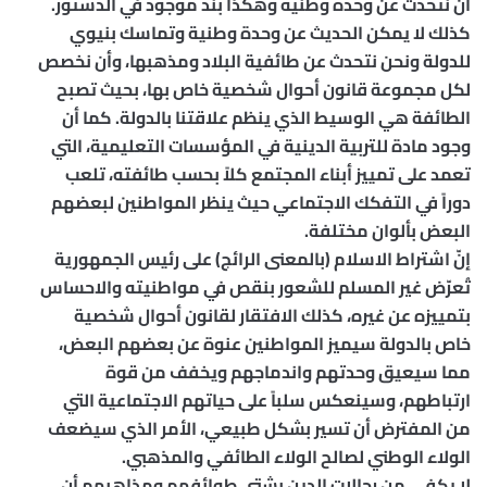
أن نتحدث عن وحدة وطنية وهكذا بند موجود في الدستور.
كذلك لا يمكن الحديث عن وحدة وطنية وتماسك بنيوي
للدولة ونحن نتحدث عن طائفية البلاد ومذهبها، وأن نخصص
لكل مجموعة قانون أحوال شخصية خاص بها، بحيث تصبح
الطائفة هي الوسيط الذي ينظم علاقتنا بالدولة. كما أن
وجود مادة للتربية الدينية في المؤسسات التعليمية، التي
تعمد على تمييز أبناء المجتمع كلاً بحسب طائفته، تلعب
دوراً في التفكك الاجتماعي حيث ينظر المواطنين لبعضهم
البعض بألوان مختلفة.
إنّ اشتراط الاسلام (بالمعنى الرائج) على رئيس الجمهورية
تُعرّض غير المسلم للشعور بنقص في مواطنيته والاحساس
بتمييزه عن غيره، كذلك الافتقار لقانون أحوال شخصية
خاص بالدولة سيميز المواطنين عنوة عن بعضهم البعض،
مما سيعيق وحدتهم واندماجهم ويخفف من قوة
ارتباطهم، وسينعكس سلباً على حياتهم الاجتماعية التي
من المفترض أن تسير بشكل طبيعي، الأمر الذي سيضعف
الولاء الوطني لصالح الولاء الطائفي والمذهبي.
لا يكفي من رجالات الدين بشتى طوائفهم ومذاهبهم أن