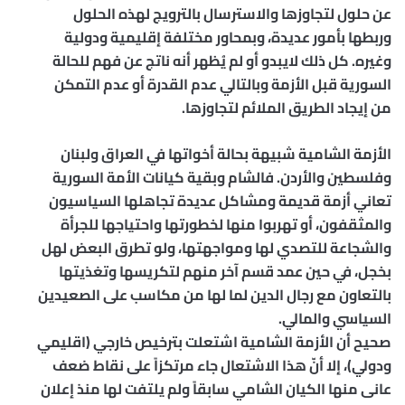
عن حلول لتجاوزها والاسترسال بالترويج لهذه الحلول
وربطها بأمور عديدة، وبمحاور مختلفة إقليمية ودولية
وغيره. كل ذلك لايبدو أو لم يُظهر أنه ناتج عن فهم للحالة
السورية قبل الأزمة وبالتالي عدم القدرة أو عدم التمكن
من إيجاد الطريق الملائم لتجاوزها.
الأزمة الشامية شبيهة بحالة أخواتها في العراق ولبنان
وفلسطين والأردن. فالشام وبقية كيانات الأمة السورية
تعاني أزمة قديمة ومشاكل عديدة تجاهلها السياسيون
والمثقفون، أو تهربوا منها لخطورتها واحتياجها للجرأة
والشجاعة للتصدي لها ومواجهتها، ولو تطرق البعض لهل
بخجل، في حين عمد قسم آخر منهم لتكريسها وتغذيتها
بالتعاون مع رجال الدين لما لها من مكاسب على الصعيدين
السياسي والمالي.
صحيح أن الأزمة الشامية اشتعلت بترخيص خارجي (اقليمي
ودولي)، إلا أنّ هذا الاشتعال جاء مرتكزاً على نقاط ضعف
عانى منها الكيان الشامي سابقاً ولم يلتفت لها منذ إعلان