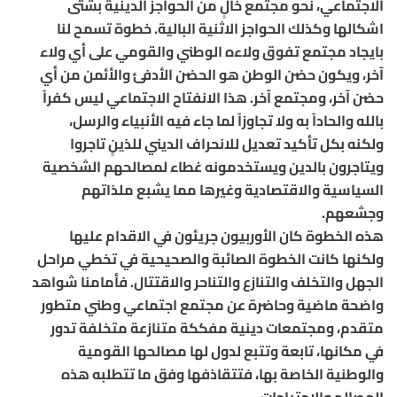
الاجتماعي، نحو مجتمع خالٍ من الحواجز الدينية بشتى
اشكالها وكذلك الحواجز الاثنية البالية. خطوة تسمح لنا
بايجاد مجتمع تفوق ولاءه الوطني والقومي على أي ولاء
آخر، ويكون حضن الوطن هو الحضن الأدفئ والأئمن من أي
حضن آخر، ومجتمع آخر. هذا الانفتاح الاجتماعي ليس كفراً
بالله والحاداً به ولا تجاوزاً لما جاء فيه الأنبياء والرسل،
ولكنه بكل تأكيد تعديل للانحراف الديني للذينٍ تاجروا
ويتاجرون بالدين ويستخدمونه غطاء لمصالحهم الشخصية
السياسية والاقتصادية وغيرها مما يشبع ملذاتهم
وجشعهم.
هذه الخطوة كان الأوربيون جريئون في الاقدام عليها
ولكنها كانت الخطوة الصائبة والصحيحية في تخطي مراحل
الجهل والتخلف والتنازع والتناحر والاقتتال. فأمامنا شواهد
واضحة ماضية وحاضرة عن مجتمع اجتماعي وطني متطور
متقدم، ومجتمعات دينية مفككة متنازعة متخلفة تدور
في مكانها، تابعة وتتبع لدول لها مصالحها القومية
والوطنية الخاصة بها، فتتقاذفها وفق ما تتطلبه هذه