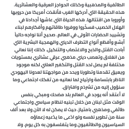
الطائفية والمذهبية وكذلك الحواجز العرقية والعشائرية.
هذه الحقيقة التي أدركها الغرب فأنقذت أمريكا من حروبها
وأوروبا من اقتتالها. هذه الحياة التي عاشها أجدادنا في
الهلال الخصيب فسخّروا ووفروا طاقاتهم وأفكارهم لبناء
وتشييد الحضارات الأولى في العالم. صحيح أننا نواجه حالياً
أبشع وأفظع أنواع التطرف الديني والهمجية البشرية التي
أباحت القتل والذبح والاغتصاب والتنكيل. كذلك إننا نعاني
من انغلاق وتعصب ديني مذهبي عرقي عشائري بمستويات
مختلفة لم يصل لحد القتل والتكفير العلني لكنه موجود
ويعيق تقدمنا وتطورنا ويحد من مواجهتنا لعدونا اليهودي
الناظر بابتسامة وارتياح لما نعانيه من تفكك اجتماعي وما
سنؤول إليه من تشرذم وافتراق.
لا أعتقد أنه يوجد في العالم بلد مضحك ومبكي بنفس
الوقت مثل لبنان من خلال تبنيه لنظام سياسي واجتماعي
طائفي ومذهبي بامتياز. حيث لا يمكن له لا الآن ولا بعد ألف
سنة من تطوير نفسه ولو ادّعى ما يدّعيه زعماؤه
السياسيون والطائفيون وما يتفلسفون به كل يوم. ولا