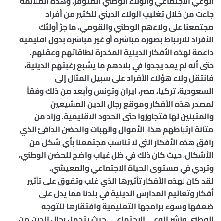
الوعي الاجتماعي والولاء الوطني المتوفر. وهذه الملائمة
جاءت من خلال تغليب الولاء الديني للكثير من أفراد
مجتمعنا على ولاءهم الوطني والقومي، ما جرّ أولئك
الأفراد للارتباط بصورة مباشرة أو غير مباشرة بدول اقليمية
داعمة لهذه الأفكار الدينية المخدرة لطاقاتهم وعقلهم.
حتى أنه لم يعد يجدوا في بلادهم ما يشبع رغبتهم الدينية،
فانتقل ولاء هؤلاء الأفراد على سبيل المثال إلى
السعودية، تركيا، مصر، ايران وتونس وأبعد من ذلك وفقاً
لمصدر هذه الأفكار وموقع رجال الدين المشيعين
والمتبنين لها فتجاوزوا حتى الحدود الاقليمية. وزاد من
متانة ارتباطهم هذا، الأموال والهبات والحضن الدافئ الذي
رافق هذه الأفكار التي لا تناسب مجتمعنا بأي شكل من
الأشكال، حيث كان ذلك في ظل غياب واضح للحضن الوطني،
وتردي في مستوى الحياة الاجتماعي والمعيشي.
لقد كان لهذه الأفكار تأثيرها الذي غلب وتفوق على تأثير
أفكار وتعاليم المدارس الدينية في بلدنا مما يدل على
ضعفها وسوء برامجها التعليمية وافتقارها للتوجه
الوطني ونشر الوعي الاجتماعي. حيث يتحمل رجال الدين من