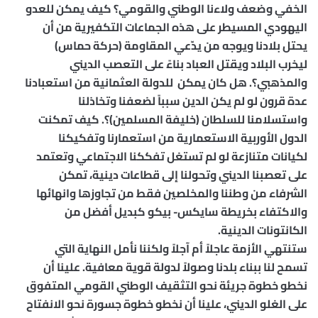
الخفي وضعف ولاءنا الوطني والقومي؟ كيف يمكن للعدو
اليهودي المسيطر على هذه الجماعات التكفيرية من أن
يحتل بلادنا ويوجه من يدّعي المقاومة (حركة حماس)
ليخرب البلاد ويقتل العباد بناءً على التعصب الديني
والمذهبي؟. هل كان يمكن
للدولة العثمانية من استعبادنا
عدة قرون لو لم يكن الدين سبباً لضعفنا وتخاذلنا
واستسلامنا للسلطان (خليفة المسلمين)؟. كيف تمكنت
الدول الأوربية الاستعمارية من استعمارنا وتفكيكنا
لكيانات متنازعة لو لم تستغل تفككنا الاجتماعي وتعتمد
على تعصبنا الديني وتحولنا إلى قطاعات دينية، تمكن
الشرفاء من وطننا والمخلصين فقط من تجاوزها وانهائها
والاكتفاء بخريطة سايكس- بيكو كبديل أفضل من
الكانتونات الدينية.
ستنتهي الأزمة عاجلاً أم آجلاً ولكننا نأمل النهاية التي
تسمح لنا ببناء بلدنا وصولاً لدولة قوية معافية. علينا أن
نخطو خطوة جريئة نحو التثقيف الوطني القومي المتفوق
على الغلو الديني، علينا أن نخطو خطوة جسورة نحو الانفتاح