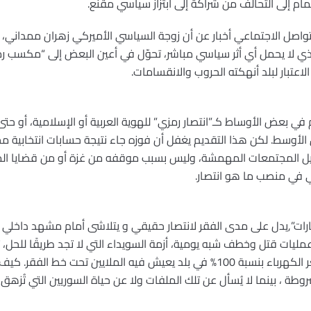
ام إلى التحالف من شراكة إلى ابتزاز سياسي مقنّع.
تواصل الاجتماعي أخبار عن أن زوجة السياسي الأميركي زهران ممداني
لذي لا يحمل أي أثر سياسي مباشر، تحوّل في أعين البعض إلى “مكسب رم
عتبار لبلد أنهكته الحروب والانقسامات.
م في بعض الأوساط كـ”انتصار رمزي” للهوية العربية أو الإسلامية، أو 
لأوسط. لكن هذا التقديم يغفل أن فوزه جاء نتيجة حسابات انتخابية محل
وتمثيل المجتمعات المهمشة، وليس بسبب موقفه من غزة أو من قضايا ا
ي في منصب ما هو انتصار.
ارات”,يدل على مدى الفقر لانتصار حقيقي و يتلاشى أمام مشهد داخلي ق
,عمليات قتل وخطف شبه يومية، أزمة السويداء التي لا تجد طريقًا للحل،
وأزمات اقتصادية ومعيشية ورفع سعر الكهرباء بنسبة 100% في بلد يعيش فيه الملا
ة ، بينما لا يُسأل عن تلك الملفات ولا عن حياة السوريين التي تُزهق