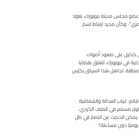
، عضو مجلس مدينة نيويورك، تعود
زي”، وكأن مجرد ارتباط اسم
حتى كدليل على صعود أصوات
ية في نيويورك، تتعلق بقضايا
لمنطقة. تجاهل هذا السياق يكرّس
اتم: غياب العدالة والشفافية
 توتر مستمر في الملف الكردي،
يين تحت خط الفقر. كيف يمكن الحديث عن انتصار في ظل
 يوميًا دون مساءلة؟