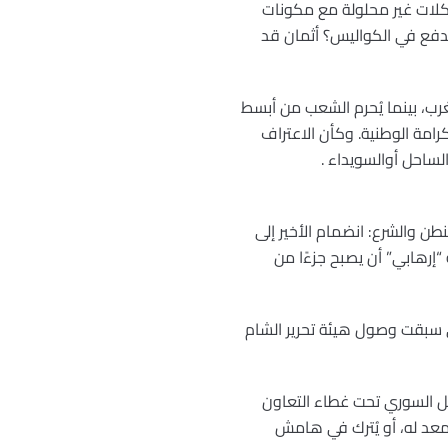
كلات غير محلولة مع مكونات
ُدفع في الكواليس؟ أثمان قد
لغرب، بينما يُحرم الشعب من أبسط
كرامة الوطنية. وكأن الاعتراف
ساحل أوالسويداء .
طن والشرع: انضمام الأخير إلى
“إرهابي” أن يصبح جزءًا من
ي سبقت وصول هيئة تحرير الشام
خل السوري تحت غطاء التعاون
المعد له، أو يُترك في هامش