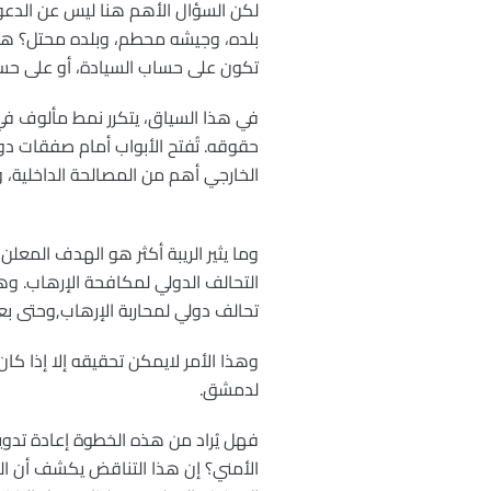
لكن السؤال الأهم هنا ليس عن الدعو
بلده، وجيشه محطم، وبلده محتل؟ هل ي
تكون على حساب السيادة، أو على حس
في هذا السياق، يتكرر نمط مألوف في تار
حقوقه. تُفتح الأبواب أمام صفقات دولي
الخارجي أهم من المصالحة الداخلية،
وما يثير الريبة أكثر هو الهدف المعل
التحالف الدولي لمكافحة الإرهاب. وهن
تحالف دولي لمحاربة الإرهاب,وحتى بع
وهذا الأمر لايمكن تحقيقه إلا إذا ك
لدمشق.
فهل يُراد من هذه الخطوة إعادة تدوير
الأمني؟ إن هذا التناقض يكشف أن الدعو