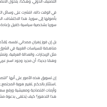
التصنيف الدولي. وهكذا، يتحول الانضم
في الوقت ذاته، انتشرت على وسائل ال
بأصولها إلى سوريا. هذا الاكتشاف، ا
سوريا بشخصية سياسية كفيل بإعادة الا
بل إن فوز زهران ممداني نفسه، يُقدَّ
مناهضة للسياسات الغربية في الشرق ا
مثل الإيجارات، والعدالة العرقية، 
وهمًا جديدًا: أن مجرد وجود اسم عرب
إن تسويق هذه الأمور على أنها “انتص
,استئثار بالحكم ,تغيير هوية المجتمع
هذا التدهور؟ كيف يُحتفى بدعوة مشروط