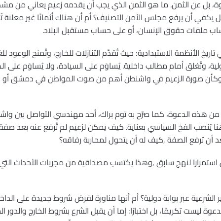
ة، بل عن الثمن. ما هو الثمن الذي يجب أن يقدمه زعيم يعاني من مش
كفي أن يرفع مجلس الأمن التصنيف؟ أم أن هناك أثمانًا غير معلنة ت
اب ملفات حقوق الإنسان، أو على حساب مستقبل البلاد.
يخ الأنظمة الاستبدادية: حيث تُقدَّم التنازلات للخارج، وتُمنح الوعود ل
ة، وتُغلق أمام مطالب داخلية. يُساوَم على السيادة، ولا يُساوَم على ال
 وكأن صورة الزعيم في واشنطن أهم من صوت المواطن في دمشق أو ال
ن من هذه الدعوة، كما صرّح به توم براك، أحد مهندسي التواصل بين واشن
ا يُنصب الفخ السياسي بعناية. كيف يمكن لزعيم لم تُرفع عنه بعد صفة 
د أن ترفع الصفة ,كيف له أن يتحول لمحاربة رفاقه؟
ان استمرارا لنهج سابق ,وهذا يكتسب مصداقية من مجريات الأحداث الت
 الشرعية عبر بوابة دولية؟ أم أنها مناورة لفرض شروط جديدة على الدا
ة ليست تكريمًا، بل اختبارًا: إما أن يقبل الشرع بشروط الخارج والدور 