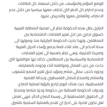
الوضع المؤلم والمؤسف، من خلال استبعاد كل الطاقات
وعدم احترام كل الاطر التي تختلف معها سياسيا من خلال عدم
الاعتراف والتعامل معها والتحريض عليها.
البرازيل بظل هذه الحكومة تنظر الى اهمية المنطقة العربية
كسوق تجاري من اجل تعزيز العلاقات الاقتصادية بين
المنطقتين، ولهذا بادرت الحكومة البرازيلية منذ وصولها الى
سدة الحكم الى عقد لقاء قمة يجمع رؤساء الدول العربية
وامريكا اللاتينية، وهي تنظر باهمية الى تعزيز العلاقات
الاقتصادية والسياسية بين المنطقتين، كذلك لها مواقفها التي
جاءت من حزب العمال ومواقفه اثناء وجوده بالمعارضه،
ودوره كحزب عمالي مناصر ومؤيد لحق تقرير المصير للشعوب
والمناصر والمنحاز للنضال الفلسطيني وعدالة القضية
الفلسطينية، حيث هناك اليوم تراجع بالرؤية لعملية الصراع،
وتحولت الحكومة العمالية من حكومة وحزبا مناصرا ومنحازا
الى الحقوق الفلسطينية الى وسيط للصراع الدائر، فهي تعمل
لعل تكون قادرة على احراز اي تقدم بالعملية السلمية بالشرق