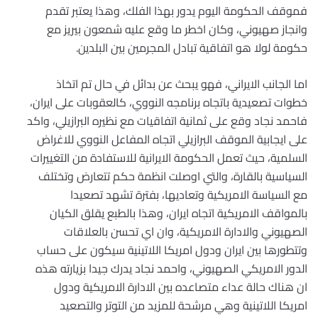
فموقف الحكومة اليوم يدور بهذا الفلك، وهذا يعتبر تقدم
وانجاز صهيوني، وكان اخطر ما وقع عليه شمعون بيريز مع
حكومة لولا هو اتفاقية تبادل المجرمين بين البلدين.
اما الجانب الايراني، فهو يبحث عن بدائل في حال تم اتخاذ
خطوات تصعيدية باتجاه برنامجه النووي، كالعقوبات على ايران،
فاحمد نجاد وقع على ثمانية اتفاقيات مع نظيره البرازيلي، واكد
على ايجابية الموقف البرازيلي اتجاه المفاعل النووي للاغراض
السلمية، حيث تعمل الحكومة الايرانية للاستفادة من التغييرات
السياسية بالقارة، والتي اوصلت انظمة حكم تتعارض وتختلف
مع السياسة الامريكية وتعاديها، بفترة تشهد تصعيدا
بالمواقف الامريكية اتجاه ايران، وهذا بالطبع يقلق الكيان
الصهيوني والادارة الامريكية، وان اي تحسن بالعلاقات
وتتطورها بين ايران ودول امريكا اللاتينية سيكون على حساب
الدور الامريكي الصهيوني، واحمد نجاد يدرك جيدا بزيارته هذه
ان هناك حالة عداء متصاعده بين الادارة الامريكية ودول
امريكا اللاتينية وهي مرشحة للمزيد من التوتر والتصعيد