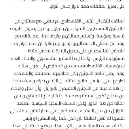
على تعزيز العلاقات معه لابراز حسن النوايا.
الملفت للنظر ان الرئيس الفلسطيني لم يلتقي مع ممثلين عن
اللاجئيين الفلسطينين المتواجدين بالبرازيل والذين يمرون بظروف
قاسية ومؤلمة، وتستمر معاناتهم وتزداد الما، رغم لقائه مع
وفد عن ممثلي الجالية اليهودية بولاية باهيا، ان عدم ادراج بند
اللاجئين الفلسطينين على جدول الزيارة لا يتحمل فقط
مسؤوليته الرئيس، وانما ايضا السفير الفلسطيني والاتحاد العام
للمؤسسات الفلسطينية، حيث من المفترض ان يكون هناك
وفدا يمثل كافة اللاجئين بكل مطالبهم المختلفة والمتعددة
لطرحها على الرئيس، فانني اعتقد ان الرئيس يدرك ويعرف جيدا
ان هناك عينة من اللاجئين المقيمين بالبرازيل، وأن الحل والبحث
عن مخارج تكون سليمة وصحيحة اذا شارك بها المعني وليس
الغائه من هذا الدور، ولكن للاسف الشديد السياسة المتبعة
بالبرازيل من قبل السفراء المتعاقبين على مدار ثلاثين عاما، هي
نفسها لم تتغير اطلاقا بان الحل كما يراه السفير او رئيس
الاتحاد، وهذه السياسة هي التي اوصلت وضع جاليتنا الى هذا