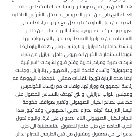
هذا الكيان من قبل فنزويلا وبوليفيا، كذلك لامتصاص حالة
العداء التي تاتي من الدور الصهيوني بالتدخل بالشؤون الداخلية
للعديد من دول القارة كما يحصل مع كولومبيا، اضافة الى
تعزيز دور الحركة الصهيونية ونشاطاتها بالقارة من خلال
الاستفادة من قدراتها الاقتصادية بالدول التي تتواجد بها
وتنشط بداخلها كالبرازيل والارجنتين، وتاتي هذه الزيارة ايضا
تتويجا لاستثمارات الكيان الصهيوني داخل البرازيل من شراء
شركات كبيرة ومراكز تجارية وفتح فروع لشركات “اسرائيلية
وصهيونية” واتساع قاعدة اللوبي الصهيوني بالبرازيل، وجاءت
ايضا هذه الزيارة تتويجا للقاءات ممثلي التجمعات اليهودية مع
رئاسة الجمهورية ووزاراتها، ولقاءات مع رؤساء الكونغرس
ومجلس النواب البرازيلي، والتي تهدف بالاساس الحصول على
مكاسب لصالح الكيان الصهيوني وتغيير بمواقف حكومة
اليسار البرازيلية اتجاه الصراع العربي الصهيوني، وقد تبلور هذا
النجاح للكيان الصهيوني اثناء العدوان على غزة، واليوم تحول
الحزب الحاكم من حزب منحاز للحقوق الفلسطينية الى حزب
يدعو الى حل معقول ومقبول من قبل الطرفين للصراع الدائر،