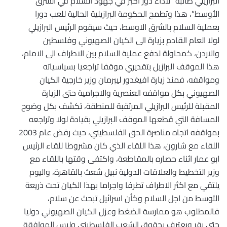
البرازيلي طالبه “لأداء دور أكبر في جهود السلام في الشرق
الأوسط”، هذا وتطمح الحكومة البرازيلية الحالية للعب دورا
بعملية السلام بالشرق الاوسط، حيث سيقوم الرئيس البرازيلي
لولا العام القادم بزيارة الى الكيان الصهيوني وفلسطين
والاردن، كمحاولة لدفع عملية السلام بين الاطراف الى الامام،
هذا الموقف البرازيل بتقديري موقفا تراجعيا بسياسياته
ومواقفه، فمنذ زيارة افيغدور ليبرمان وزير خارجية الكيان
الصهيوني بكل مواقفه العنصرية والاجرامية حتى الزيارة
المقبلة للرئيس البرازيلي المرتقبة للمنطقة، تكشف بكل وضوح
المسافة التي قطعها الموقف البرازيلي بقيادة لولا وتراجعه
بمواقفه اتجاه مناصرة الحق الفلسطيني، حيث رفض عام 2003
اللقاء مع شارون، هذا اللقاء الذي كان مشروطا للقاء الرئيس
ابو عمار اثناء حصاره بالمقاطعة، واكتفى وقتها باللقاء مع
وزير التخطيط والعلاقات الدولية نبيل شعث بالقاهرة، واليوم
يلتقي مع اكثر الاطراف تطرفا واجراما بهذا الكيان تحت ذريعة
التوسط من اجل السلام وكأن اسرائيل تبحث عن سلام،
فالمطلوب هو ممارسة الضغط وعزل الكيان الصهيوني دوليا
حتى يقر ويعترف بحقوق الشعب الفلسطيني وليس الموافقة