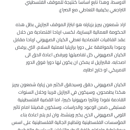
الاوسط، وهذا نابع اساسا كنتيجة للموقف الفلسطيني
التراجعي بكيفية التعاطي مع الصراع.
اراد شمعون بيريز بزيارته هو ابتزاز الموقف البرازيلي بظل هذه
الحكومة العمالية اليسارية، لكسب ارباحا اقتصادية من خلال
عقد اتفاقيات اقتصادية تعطي الكيان الصهيوني ارباحا مقابل
وعودا بالموافقة على دورا برازيليا لعملية السلام، التي يرفض
الكيان الصهيوني كل تفاصيلها ويرفض اعادة الحق الى
اصحابه، فالبرازيل لا يمكن ان يكون لها دورا فوق الدور
الامريكي او خارج اطاره.
الكيان الصهيوني حقق وسيحقق الكثير من زيارة شمعون بيريز
هكذا يطمحون، وسيكون في البرازيل قريبا وخلال السنوات
القادمة نفوذا وتاثيرا صهيونيا كبيرا، اما القضية الفلسطينية
فستبقى ضمن الوعود والدراسات، وستكون قضيتنا امام تاثير
اللوبي الصهيوني الذي يكبر وينشط، وان لم يتم اعادة بناء
المؤسسات الفلسطينية وتنظيم الجالية الفلسطينية على اسس
ديمقراطية واحترام كافة الاطر والتيارات السياسية والفكرية