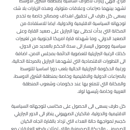
فراغ، فهي زيارات لأطراف اساسية بمنطقة الشرق الاوسط
تشهد بينهما صراعات وعلاقات متوترة، وهذه الزيارات بلا شك
يسعى كل طرف الى تحقيق اهداف ومصالح خاصة به تخدم
توجهاته السياسية الاقليمية والدولية، ايضا للاستفادة من
المكانة التي بدأت تحظى بها البرازيل على صعيد القارة وعلى
الصعيد الدولي، وما شهدته قارة امريكا الجنوبية من تغييرات
سياسية ووصول اليسار الى سدة الحكم بالعديد من الدول،
كذلك الرغبة البرازيلية للعضوية الدائمة بمجلس الامن، اضافة
الى التطورات الاقتصادية التي تشهدها البرازيل بالمرحلة الحالية،
ورغبة الحكومة البرازيلية الحالية بلعب دورا اساسيا للتوسط
بالصراعات الدولية والاقليمية وخاصة بمنطقة الشرق الاوسط،
والمكانة التي تتمتع بها عند حكومات وشعوب المنطقة
العربية وخاصة رئيسها لولا.
كل طرف يسعى الى الحصول على مكاسب لتوجهاته السياسية
الاقليمية والدولية، فالكيان الصهيوني ينظر الى الدور البرازيلي
كجسر لمواجهة حالة العداء التي تزداد بالقارة اتجاه الكيان
الصهيوني والحركة الصهيونية والتي تمثلت بقطع العلاقات مع