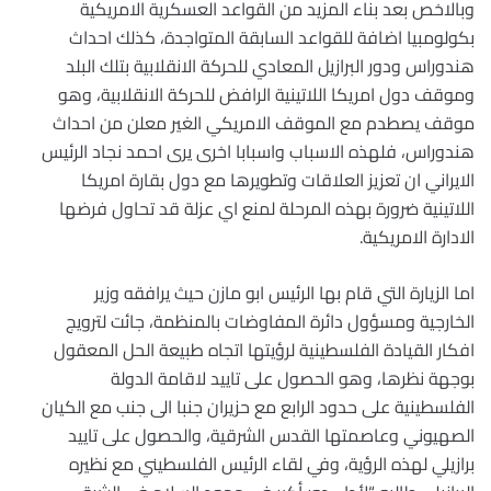
وبالاخص بعد بناء المزيد من القواعد العسكرية الامريكية
بكولومبيا اضافة للقواعد السابقة المتواجدة، كذلك احداث
هندوراس ودور البرازيل المعادي للحركة الانقلابية بتلك البلد
وموقف دول امريكا اللاتينية الرافض للحركة الانقلابية، وهو
موقف يصطدم مع الموقف الامريكي الغير معلن من احداث
هندوراس، فلهذه الاسباب واسبابا اخرى يرى احمد نجاد الرئيس
الايراني ان تعزيز العلاقات وتطويرها مع دول بقارة امريكا
اللاتينية ضرورة بهذه المرحلة لمنع اي عزلة قد تحاول فرضها
الادارة الامريكية.
اما الزيارة التي قام بها الرئيس ابو مازن حيث يرافقه وزير
الخارجية ومسؤول دائرة المفاوضات بالمنظمة، جائت لترويج
افكار القيادة الفلسطينية لرؤيتها اتجاه طبيعة الحل المعقول
بوجهة نظرها، وهو الحصول على تاييد لاقامة الدولة
الفلسطينية على حدود الرابع مع حزيران جنبا الى جنب مع الكيان
الصهيوني وعاصمتها القدس الشرقية، والحصول على تاييد
برازيلي لهذه الرؤية، وفي لقاء الرئيس الفلسطيني مع نظيره