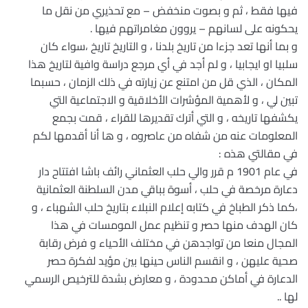
فيها فقط ، ثم و بصوت منخفض – مع تحذيري من نقل ما
يحكونه على لسانهم – يروون مغامراتهم فيها .
و بما أنها تعد جزءا من تاريخ بلدنا ، و التاريخ تاريخ ،سواء كان
سلبيا او ايجابيا ، و لم أجد في أي مرجع دراسة وافية لتاريخ هذا
المكان ، الذي قل من امتنع عن زيارته في ذلك الزمان ، حسبما
تبين لي ، و لأهمية المؤشرات الأخلاقية و الاجتماعية التي
يكشفها تاريخه ، و التي أترك تقديرها للقراء ، قمت بجمع
المعلومات عنه من شفاه من عاصروه ، و ها أنا أقدمها لكم
في مقالتي هذه :
في عام 1901 م قرر والي حلب العثماني رائف باشا افتتاح دار
دعارة مرخصة في حلب ، أسوة بباقي مدن السلطنة العثمانية
،كما ذكر الطباخ في كتابه إعلام النبلاء بتاريخ حلب الشهباء ، و
كان الهدف منها حصر و تنظيم عمل المومسات في هذا
المجال منعا من تواجدهن في مختلف الأحياء و فرض رقابة
صحية عليهن ، و انقسم الناس حينها بين مؤيد لفكرة حصر
الدعارة في أماكن محدودة ، و معارض بشدة للترخيص الرسمي
لها ..