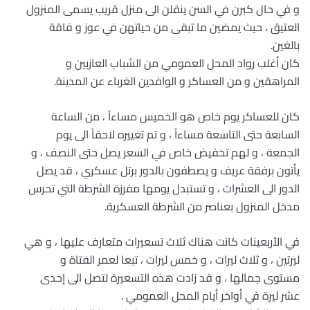
و في حال كبرن في السن ينقلن الى منزل قريب يسمى المنزول
العتيق ، حيث يمضين ما تبقى من حياتهن في عوز و فاقة
بالغين.
كان أغلب رواد المحل العمومي من الشباب العازبين و
المراهقين و من العساكر و الوافدين الغرباء عن المدينة.
كان للعساكر يوم خاص هو الخميس مساءاً ، من الساعة
السابعة حتى التاسعة مساءاً ، و تم تغييره لاحقاً الى يوم
الجمعة ، و لهم تخفيض خاص في السعر يصل حتى النصف ، و
يأتون برفقة عريف و يصطفون بالدور برتل عسكري ، قد يصل
الدور الى العشرات ، و تستبدل يومها مفرزة الشرطة التي تحرس
مدخل المنزول بعناصر من الشرطة العسكرية.
في الأربعينات كانت هناك ثلاث تسعيرات متعارف عليها ، و هي
ليرتين ، و ثلاث ليرات ، و خمس ليرات ، تبعا لعمر الفتاة و
مستوى جمالها ، و قد زادت هذه التسعيرة لتصل الى إحدى
عشر ليرة في أواخر أيام المحل العمومي .