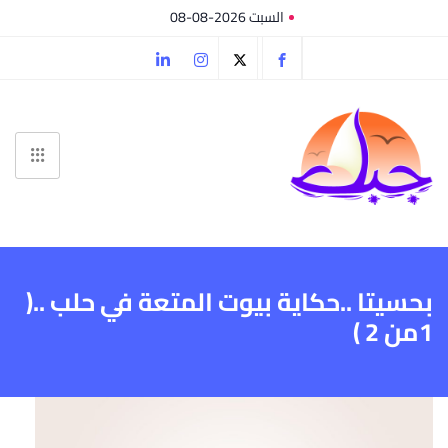
السبت 2026-08-08
بحسيتا ..حكاية بيوت المتعة في حلب ..(
1من 2 )