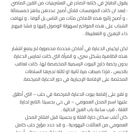
يقول الطباخ في كتابه الصادر في العشرينيات من القرن الماضي
: (بعد ان كانت المومسات قلائل أصبح عددهن يناهز خمسمائة
، و أصبح زائرو هذه الأماكن مئات من الناس بل ألوفا ، و تهافت
الشباب على هذه المواخير لسهولة الوصول إليها و فشا فيهم
داء الزهري و التعقيبة) .
لكن ترخيص الدعارة في أماكن محددة محصورة لم يمنع انتشار
هذه الظاهرة بشكل سري، و المرأة التي كانت تمارس الدعارة
بدون رخصة خارج البيوت الرسمية المخصصة لها، كانت تعاقب
بالحبس ، فإذا ضبطت مرة ثانية او ثالثة تجبرها السلطات
المختصة على الإقامة الإجبارية في دور الدعارة المرخصة.
و تقرر على إقامة بيوت الدعارة المرخصة في حلب – التي أطلق
عليها اسم المحل العمومي – في حي بحسيتا ،التابع لحارة
القلة ، قرب ساعة باب الفرج الحالية .
كان أغلب سكان حارة القلة و بحسيتا قبل افتتاح المحل
العمومي من العائلات اليهودية ، و قد حدد مؤرخ حلب كامل