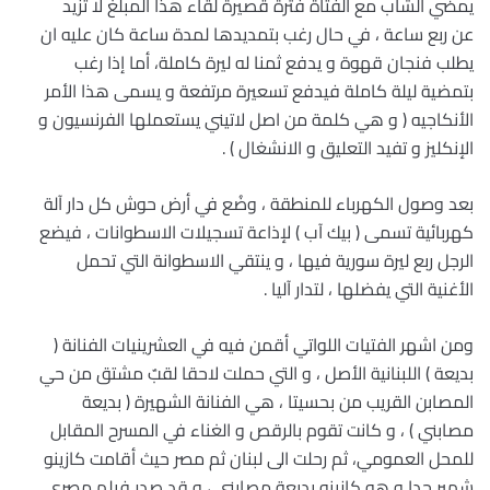
يمضي الشاب مع الفتاة فترة قصيرة لقاء هذا المبلغ لا تزيد
عن ربع ساعة ، في حال رغب بتمديدها لمدة ساعة كان عليه ان
يطلب فنجان قهوة و يدفع ثمنا له ليرة كاملة، أما إذا رغب
بتمضية ليلة كاملة فيدفع تسعيرة مرتفعة و يسمى هذا الأمر
الأنكاجيه ( و هي كلمة من اصل لاتيني يستعملها الفرنسيون و
الإنكليز و تفيد التعليق و الانشغال ) .
بعد وصول الكهرباء للمنطقة ، وضُع في أرض حوش كل دار آلة
كهربائية تسمى ( بيك آب ) لإذاعة تسجيلات الاسطوانات ، فيضع
الرجل ربع ليرة سورية فيها ، و ينتقي الاسطوانة التي تحمل
الأغنية التي يفضلها ، لتدار آليا .
ومن اشهر الفتيات اللواتي أقمن فيه في العشرينيات الفنانة (
بديعة ) اللبنانية الأصل ، و التي حملت لاحقا لقبٌ مشتق من حي
المصابن القريب من بحسيتا ، هي الفنانة الشهيرة ( بديعة
مصابني ) ، و كانت تقوم بالرقص و الغناء في المسرح المقابل
للمحل العمومي، ثم رحلت الى لبنان ثم مصر حيث أقامت كازينو
شهير جدا و هو كازينو بديعة مصابني ، و قد صدر فيلم مصري