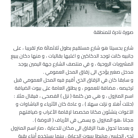
صورة نادرة للمنطقة
شارع بحسيتا هو شارع مستقيم بطول ثلاثمائة متر تقريبا ، على
جانبيه كانت توجد الدكاكين و اغلبها بقاليات ، و منها دكان يبيع
المشروبات الروحية ، و في منتصف الشارع جهة اليمين يوجد
مدخل صغير يؤدي الى زقاق المحل العمومي .
و سابقا كان في الزقاق الذي أقيم فيه المحل العمومي قبل
ترخيصه ، مضافة للعموم ، و يطلق العامة على بيوت الضيافة
اسم المنزول ، و هي من كلمة ( نزل ) الفصحى ، فيقال مثلا :
(حللت أهلا و نزلت سهلا ) ، و عادة كان الأثرياء و الباشاوات و
الآغوات ينشئون مكانا مخصصا لإقامة الأغراب و ضيافتهم
مجانا ،هو المنزول ،و يسمى في الأرياف ( الاوضة ) .
و بعدما تحول هذا الزقاق الى مكان للدعارة ، صار اسم المنزول
لدى الحلبيين مرتبطا ببيوت الدعارة ، بينما يستخدم أبناء بقية