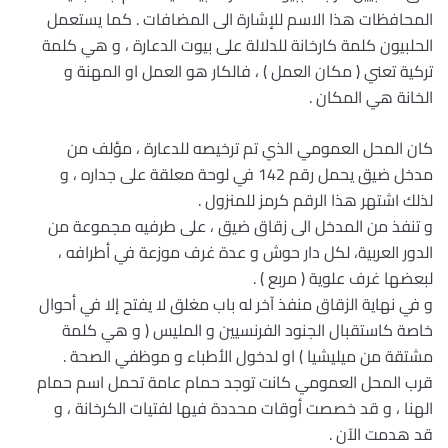
المحافظات هذا الاسم للإشارة الى المضافات . كما يستعمل
الحلبيون كلمة كارخانة للدلالة على بيوت الدعارة ، و هي كلمة
تركية تعني ( مكان العمل ) ، فالكار هو العمل او المهنة و
الخانة هي المكان .
كان المحل العمومي الذي تم ترخيصه للدعارة ، مؤلف من
مدخل ضيق يحمل رقم 142 في لوحة معلقة على جداره ، و
لذلك اشتهر هذا الرقم كرمز للمنزول .
و تنفذ من المدخل الى زقاق ضيق ، على طرفيه مجموعة من
الدور العربية، لكل دار حوش و عدة غرف موزعة في أطرافه ،
لبعضها غرف علوية ( مربع ) .
و في نهاية الزقاق منفذ آخر له باب مغلق لا يفتح إلا في أحوال
خاصة كاستقبال الجنود الفرنسيين و المليس ( و هي كلمة
مشتقة من ميليشيا ) او لدخول الأطباء و موظفي الصحة .
قرب المحل العمومي كانت توجد حمام عامة تحمل اسم حمام
الهنا ، و قد خصصت أوقات محددة فيها لفتيات الكرخانة ، و
قد هدمت الآن .