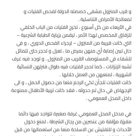
و قرب المنزول مشفى خصصته الدولة لفحص الفتيات و
لمعالجة الأمراض التناسلية .
في الأربعاء من كل أسبوع ، تخرج الفتيات من الباب الخلفي
للزقاق المخصص لهذا الأمر ، ليقمن بزيارة الطبابة الشرعية –
التي كانت قريبة من المنزول – لإجراء الفحص الدوري ، و في
حال تبين إصابة أي منهن بمرض ما ، تعزل و تحجر حتى تتماثل
للشفاء في المستوصف القريب من المنزول . و توجد فيه غرف
تشبه الزنزانات ، كما تحجر الفتيات فيه طوال فترتهن النسائية
الشهرية ، لمنعهن من العمل خلالها .
كانت الفتيات تلجأن لكيّ الرحم منعا من حصول الحمل ، و الى
الإجهاض في حال تم حدوثه ، فقد كانت تربية الأطفال ممنوعة
داخل المحل العمومي .
في مدخل المحل العمومي غرفة صغيرة تتواجد فيها دائما
مفرزة مؤلفة من عنصرين من رجال الشرطة ، لمنع دخول
الأحداث و للتفتيش عن الاسلحة منعا من استعمالها من قبل