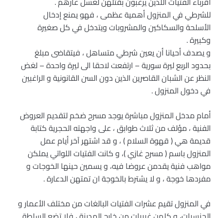
أقرباء الفتيات اللذين يرغبون بقتلهن لغسل عارهم .
للشرطي في المنزول أهمية عظمى ، فهو يمنع إدخال
الأسلحة والسكاكين والمشروبات ويتدخل في كل صغيرة
وكبيرة .
و يصدف أحيانا أن يعين شرطي متساهل ، فيتقاضى مبلغ
بحدود الربع ليرة سورية – ارتفعت لاحقا الى ليرة واحدة – لغض
النظر عن الشبان القاصرين الذين دون السن القانونية و الراغبين
في دخول المنزول .
أمام مدخل المنزول مباشرة يوجد مسرح ضخم لتقديم العروض
الفنية ، مؤلف من ثلاث طوابق ، على واجهته الحجرية كتابة
قديمة هي ( قهوة السلام ) ، و قد اشتهر آخر أيام عمل
المنزول باسم ( مسرح غازي )، و كانت الفتيات اللواتي يملكن
مواهب فنية يقدمن عروضا فيه، و يسمين حينها الخوجات و
مفردها خوجة ، و لا يشترط بالخوجة ان تمتهن الدعارة .
في المنزول تقيم عشرات الفتيات البالغات من مختلف الأعمار و
الجنسيات، و كلهن غريبات من خارج المدينة ، فلا تضع السلطة