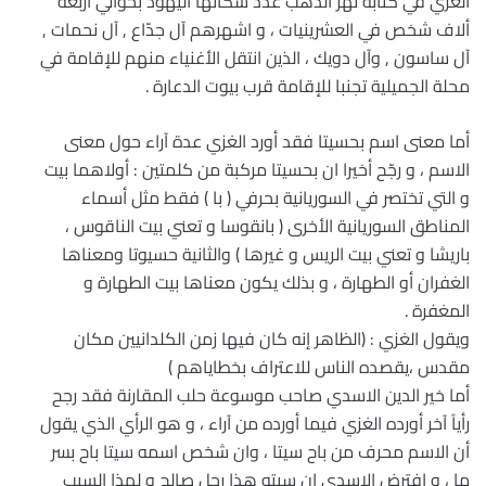
الغزي في كتابه نهر الذهب عدد سكانها اليهود بحوالي أربعة
ألاف شخص في العشرينيات ، و اشهرهم آل جدّاع , آل نحمات ,
آل ساسون , وآل دويك ، الذين انتقل الأغنياء منهم للإقامة في
محلة الجميلية تجنبا للإقامة قرب بيوت الدعارة .
أما معنى اسم بحسيتا فقد أورد الغزي عدة آراء حول معنى
الاسم ، و رجّح أخيرا ان بحسيتا مركبة من كلمتين : أولاهما بيت
و التي تختصر في السوريانية بحرفي ( با ) فقط مثل أسماء
المناطق السوريانية الأخرى ( بانقوسا و تعني بيت الناقوس ،
باريشا و تعني بيت الريس و غيرها ) والثانية حسيوتا ومعناها
الغفران أو الطهارة ، و بذلك يكون معناها بيت الطهارة و
المغفرة .
ويقول الغزي : (الظاهر إنه كان فيها زمن الكلدانيين مكان
مقدس ،يقصده الناس للاعتراف بخطاياهم )
أما خير الدين الاسدي صاحب موسوعة حلب المقارنة فقد رجح
رأياً آخر أورده الغزي فيما أورده من آراء ، و هو الرأي الذي يقول
أن الاسم محرف من باح سيتا ، وان شخص اسمه سيتا باح بسر
ما ، و افترض الاسدي ان سيته هذا رجل صالح و لهذا السبب