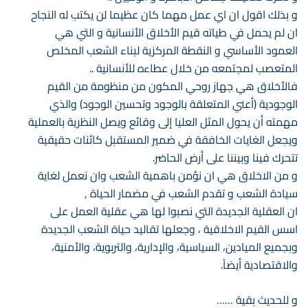
و بذلك اقول ان اي عمل مهما كان عظيما لن يكتب له النجاح
ان لم يحمل في طياته قيم الأخلاق الأنسانية و التي هي
العمود الأساسي و النقطة المركزية لبناء الشعب المخلص
المتعصب لمجتمعه من خلال عطاءه للأنسانية ..
فالأخلاق هي جهاز روحي المكون من منظومة من القيم
الوجودية (أعني المتعلقة بالوجود وتحسين الوجود) والذي
مهمته أن يحول المثل العليا إلى وقائع ويصل النظرية بالعملية
ويجعل الغايات الخافقة في ضمير المستقبل كائنات حقيقية
تتحرك فينا وبيننا على أرض الحاضر.
و من الاخلاق هي ان نؤمن باهمية الشعب وان نعمل لغاية
سيادة الشعب و تقدم الشعب في مضمار الحياة ,
ان العقلية الجديدة التي نصبوا لها هي عقلية العمل على
اسس القيم الاخلاقية ، وجعلها تقاليد حياة الشعب الجديدة
وبجميع الميادين، السياسية، والإدارية، والتربوية، والأمنية،
والاقتصادية أيضاً.
و للحديث بقية ……