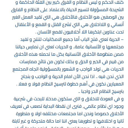
كنف الحكم و ليس النظام و الفرق كبير بين الفئة الحاكمة و
الشريحة المسؤولة لتسيير الحياة بالاعتماد على النظام و الفارق
بين الوصفين هو الأخلاق فالأخلاق هي التي تقيد العمل الغير
أنساني و اللااخلاق هي التي تشرع القتل و القمع و الأعتقال
تحت عناوين ابتكرها اللا أخلاقيون لقمع الأنسان .
– الحرية تعني فتح الباب أما جميع الامكانيات لتنتج و تفيد
مجتمعها و الأنسانية عامة.. و الحريات تعني ان نمارس حياتنا
ضمن منظومة الأخلاق الأنسانية بكل ما تحمله هذه الأخلاق
من قيم في الخير و الحق و بذلك تكون من نتائج ممارسات
الحريات هي تولد الواجب و الشعور بالمسؤولية اتجاه المجتمع
الذي نحن فيه .. اذا نحن الأن امام الحرية و الواجب و بنجاح
المعيارين نكون في أهم خطوة لترسيخ النظام قولا و فعلا .
بترسيخ النظام الحر واجبا ..
و في العودة للاخلاق و التي ستكون مدخلا للبحث في شرعية
وجود اي نظام عالمي, فنرى ان نقطة البداية تصعب في تعريف
الأخلاق خصوصا ونحن اما مجتمعات مختلفه اولا و متطورة
ثانيا و اختلافها و تطورها يعني اننا اما حالة متحركة و غير ثابتة