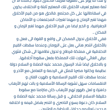
و هذا ما يؤثر على صعوبة تعريف الاخلاق كبنود جامدة ألا ان
ثمة معايير تعرف الأخلاق تلك المعايير ثابتة و الاختلاف يكون
في اسقاطاتها على كل مجتمع .فالحق هو من قيم الأخلاق
مهما تغير الزمان و مهما تغيرات المجتمعات و الأماكن
الجغرافية.. و الخير ايضا من قيم الأخلاق مهما تغير الزمان و
المكان ..
ففي الأخلاق نحول الممكن الى واقع و القوة الى فعل و
بالأخلاق انتصر هاني بعل على الرومان وعندما سقطت القيم
الاخلاقية في مملكة قرطاج و تحول نظامها الى شكل فئوي
عرقي الغائي انهارت تلك المملكة بفعل سقوط أخلاقها..
و بالاخلاق ايضا شاد الرسول محمد عليه الصلاة و السلام دولة
عظيمة وكانوا مضربا للمثل في الرحمة و التعامل مع الأخر و
عندما سقطت تلك القيم الاسلامية و ظهرت الفتن و
الانقسامات سهل تشويه الرسالة الأسلامية و باتت تهم الأرهاب
جاهزة و لعل ظهور تهم الأرهاب كان متزامنا مع سقوط
حقيقة الاسلام الاخلاقي.. و قبل رسالة محمد عليه الصلاة و
السلام كان دعوة يسوع الناصري و انتصر بفضل قيمه و اخلاقه
و دحرت تعاليمه جحافل الاباطرة و الوثنيين ..