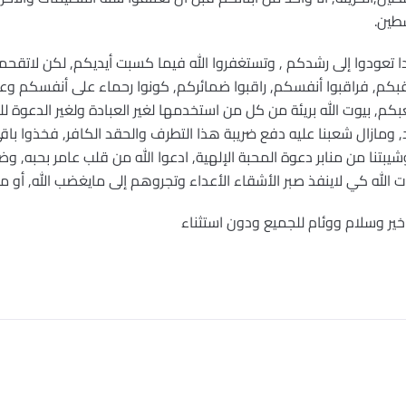
طين.
دا تعودوا إلى رشدكم , وتستغفروا الله فيما كسبت أيديكم, لكن لاتقحم
راقبكم, فراقبوا أنفسكم, راقبوا ضمائركم, كونوا رحماء على أنفسكم وع
كم, بيوت الله بريئة من كل من استخدمها لغير العبادة ولغير الدعوة لل
مازال شعبنا عليه دفع ضريبة هذا التطرف والحقد الكافر, فخذوا باقي
ا وشيبتنا من منابر دعوة المحبة الإلهية, ادعوا الله من قلب عامر بحبه, و
ت الله كي لاينفذ صبر الأشقاء الأعداء وتجروهم إلى مايغضب الله, أو ماي
خير وسلام ووئام للجميع ودون استثناء