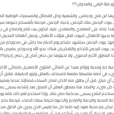
ر فئة البغي والعدوان؟؟!
رها ابن فتح, وحماس, والشعبية وكل الفصائل والمسميات الوطنية المن
 بيوت الرحمن ملك للرحمن, ياعباد الرحمن, فرحمة بأنفسكم جنبوها سيا
ا عادلا على المعتدي والمعتدى عليه, لتكون بيت مَلم واجتماع في رع
 يحبها الأطفال, لابيوت لقتل هؤلاء الأطفال, وجعل أطفالنا المحبين ل
ها, بيوت الرحمن ستشهد عليكم يوم الحشر بما جاش في صدوركم من حق
بيوت الرحمن للتذكير والتفكر,بان هناك عدو الله وعدوكم ,متربص بالج
لمنزلق الأغبر الدموي, ولا تحيلوها من حصن أمان إلى حصن إجرام!!!!!
ية خير ومحبة ووئام بعيدا عن انتمائي الفئوي الأصغر,بل بانتمائي الأكب
يء في أصله بفلسفة مقنعة لاتستخف بالعقل وتزور الحقيقة, فقبل 
أي مبنى قبل أن يطلق منه الآذان لعنان السماء,فمنازلنا عندما يعمرها
كل شيء, واقصد هنا بمنطق العقل أن المبنى بعد إنشاءه يسمى بما 
 استخدم للشرع يسمى محكمة صلح مثلا, وإذا استخدم لغير ذلك فانه ي
عة المحبة والرحمة والتراحم والدعوة لحرمة سفك الدماء, فرحمة بكم من
ليكن رمز محبة نعود إليه كلما نال منا إبليس الذي يجري من الخلق مجرة
ين,الحزينة, أنا واحد من أبنائكم قبل أن تعتنقوا سنة التنظيمات والأح