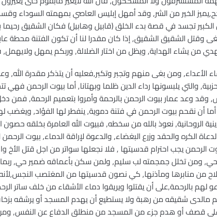
ه المستشرقون ولا المشككون, فان الله لايغير مابقوم حتى يغيرون م
جح,يميز الخير من الشر, وقد أمهل إبليس العاصي بمهمته السوداء وقسمه
 الكبير تجسد في قصة بدء الخلق (قابيل وهابيل) فكان الشقيق رحيما 
طغى وقتل الشقيق الشقيق, إذا كان مقدرا لنا أن تكون الفتنة محطة عاب
دي من يشاء الهداية, ويظل من اختار الضلالة, وربكم يمهل ولايهمل, فل
ء الأعداء, ومن بغى منهم وتجبر وتكبر,فعليه أن يتذكر مقدرة الله, وعل
حزبية, والتي يلبسونها رداء الدين ظلما وبهتانا, أما بيوت الرحمن فهي
 وقد وعد عمار بيوت الرحمن بالرحمة وأمروا بتعميم الرحمة, فمن دخل
 أما أن نقحم بيوت الرحمن في فتنة دموية, ينفطر لها الفؤاد, ويغضب له
ية الروحانية, نعوذ بالله من سخطه, فبيوت الله العامرة بخلقه حصون ا
دعاة الكره والحقد وزرع البغضاء, والدعوة لإراقة الدماء, بيوت الرحم
ت الرحمن يجب احترام قدسيتها , فلا نجعلها سواتر من اجل قتل الأخ وابن 
حي, ومن تخلل جمجمته لب سليم, ولمن سكن بأعماقه ضمير حي, ربما 
لسلاح من منابرها ومآذنها, كي نصون قدسيتها من المغتصب النجس,لأنه
لهم بالرحمة,على أن يقتلوا ويريقوا دماء الأشقاء من خلف ساتر الرحم
علم مالدى شقيقه من رهبة ولا يستطيع أن يهدم المسجد أو يرشقه بزخات 
لى قصف أو هدم جزء من المسجد من منطلق الدفاع عن النفس, ومن ثم ت