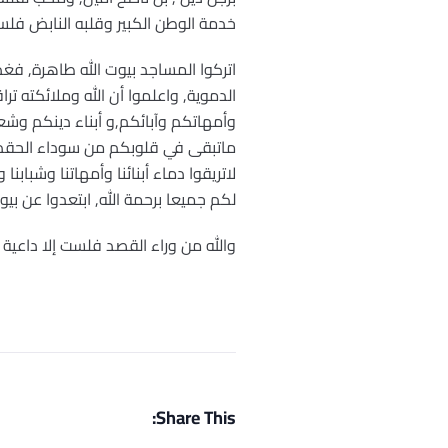
خدمة الوطن الكبير وقلبه النابض فلس
اتركوا المساجد بيوت الله طاهرة, فغ
الدموية, واعلموا أن الله وملائكته ت
وأمهاتكم وآبائكم,و أبناء دينكم وشعب
ماتبقى في قلوبكم من سوداء الحقد, و
لاتريقوا دماء أبنائنا وأمهاتنا وشبابن
لكم جميعا برحمة الله, ابتعدوا عن بيو
والله من وراء القصد فلست إلا داعية 
Share This: