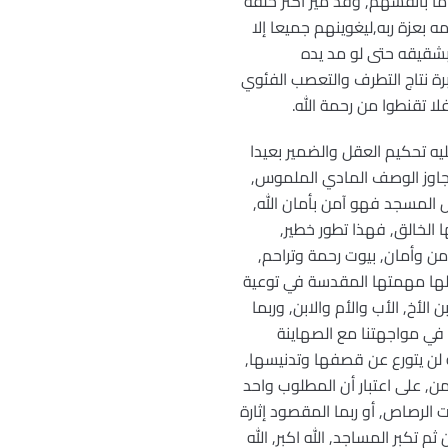
ا بأنفسهم, وقد ميز أكثر خلقه
 بعزة ربه,ليغوينهم جميعا إلا
بشقيقه حتى لو مد يده
رة نتاج التطرف والتعصب الفئوي
ا تقنطوا من رحمة الله.
يه تحكيم العقل والضمير بعيدا
 تتجاوز الوصف المادي الملموس,
 المسجد فهو آمن بأمان الله,
ا الخالق, فهذا تطور خطير,
من وأمان, بيوت رحمة وتراحم,
ن لها مهمتها المقدسة في توعية
الأخ, الأب والأم والابن, وربما
في مواجهتنا مع الصهاينة
 لن يتورع عن قصفها وتدنيسها,
ن, على اعتبار أن المطلوب واحد
الرصاص, أو ربما المقصود إثارة
كبر المساجد, الله اكبر, الله