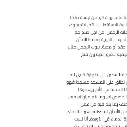
اضلة, بيوت الرحمن ليست ملكا
سة الاستقطاب الآثم, لاتجعلوها
اية الرحمن, من اجل صلح مع
لدروس الدينية وحفظ القرآن
د أو محبة, بيوت الرحمن منابر
ميع لافرق لديه بين فتح
ر لفلسطين, بل لطهارة قلبي لله
أن نطلق على المسجد مسجدا,فهو
 المحبة في الله, ويغمرها
خصص له, وما يتم مزاولته فيه,
وصف بما يتم فيه من عمل,
 الله أن لاتجعلوه لغير ذلك حتى
 الدماء في الأوردة, أنا لست
زاب, فجميعنا حزب لله وحزب في