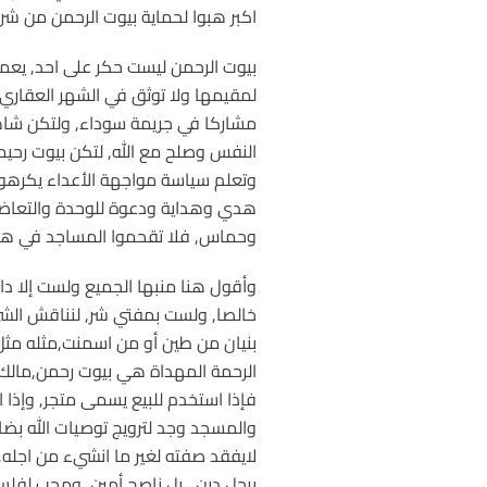
اكبر هبوا لحماية بيوت الرحمن من شرو
بيوت الرحمن ليست حكر على احد, يعم
لمقيمها ولا توثق في الشهر العقاري,
مشاركا في جريمة سوداء, ولتكن شاهد
النفس وصلح مع الله, لتكن بيوت رحيمة
وتعلم سياسة مواجهة الأعداء يكرهون
هدي وهداية ودعوة للوحدة والتعاضد, 
وحماس, فلا تقحموا المساجد في هذا ا
وأقول هنا منبها الجميع ولست إلا داع
خالصا, ولست بمفتي شر, لنناقش الش
بنيان من طين أو من اسمنت,مثله مثل 
الرحمة المهداة هي بيوت رحمن,مالك 
فإذا استخدم للبيع يسمى متجر, وإذا
والمسجد وجد لترويج توصيات الله بضا
لايفقد صفته لغير ما انشيء من اجله, 
برجل دين , بل ناصح أمين, ومحب لفلسط