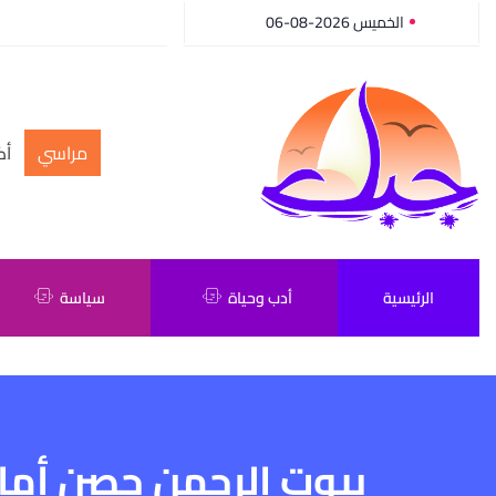
الخميس 2026-08-06
مراسي
أك
الرئيسية
أدب وحياة
سياسة
بيوت الرحمن حِصن أمان