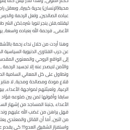
حكم المولى, وهذا قدر ليس كما يفهم
محبة(الإنسان) بحرية كبيرة, وبعقل را
عباده الصالحين, ولعل الرحمة والدرس
ليقتله,فلن ينجر لنويا شره,لكن الشر 
الأعمى, فرحمة الله بعباده واسعة, يه
وهنا أردت من خلال نداء رحمة بالأشقا
عن حرب الفتاوى الدنيوية السياسية ال
إلى الواقع الروحي والمعنوي المقدس,
والأمن لايصدر عنه إلا تجسيد الرحمة ,
وتطاول على كل المعاني السامية الدين
قلاع مودة ومصالحة ومحبة, لا منابر ل
الرعية, وتعبئتهم لمواجهة الأعداء, بيو
سابقا وأقولها لمن بين ضلوعه فؤاد 
الأعداء ,جنبنا المساجد من إشهار ا
فهل يراهن من غضب الله عليهم وندعو 
من اثنين, أما أن القاتل والمعتدي ي
واستفزاز الشقيق العدو!!! كي يقدم ع