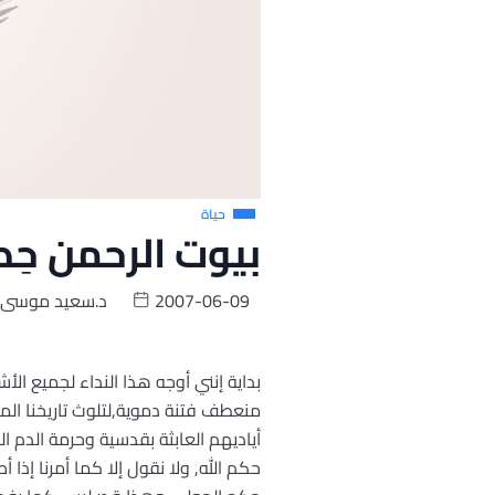
حياة
بيوت الرحمن حِص
2007-06-09
د.سعيد موسى
بداية إنني أوجه هذا النداء لجميع ال
منعطف فتنة دموية,لتلوث تاريخنا المشر
أياديهم العابثة بقدسية وحرمة الدم ال
حكم الله, ولا نقول إلا كما أمرنا إذا 