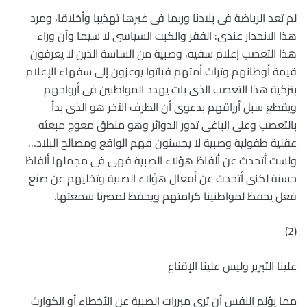
لم تعد الرياضة فى بلادنا وربما فى غيرها تهذيبا وأخلاقا، ومرد
هذا الانحدار عندى: الفقر والكبت السياسى لا سيما وأن وراء
هذا التعصب إعلام سفيه، وصبية من الساسة الذين لا يعرفون
قيمة أوطانهم وتراث أمتهم فباتوا يوعزون إلى سفهاء الإعلام
بتزكية هذا التعصب الذى بات يهدد المواطنين فى أرواحهم
ويقطع سبل أرزاقهم بدعوى أن الطرف الآخر هو الذى بدأ
بالتعصب وعلى الباغى تدور الدوائر وهو منطق معوج مبعثه
عقلية طفولية وصبية لا يحسنون فهم الواقع ومصالح البلاد…
ولست أتحدث عن ألفاظ هؤلاء الصبية فهى فى مجملها ألفاظ
حسنة لكنى أتحدث عن أفعال هؤلاء الصبية وتخليهم عن صنع
فعل يحفظ لمواطنينا كرامتهم ويحفظ لمصرنا سمعتها.
(2)
علينا التبرير وليس علينا الإقناع
مما يؤلم النفس أن ترى مبررات الصبية عن الأخطاء أو الكوارث