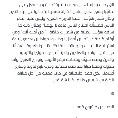
التى حلت بنا إنما هى مبررات تافهة تحدث ردود فعل على
غبائها ينسى بعض الناس الكارثة نفسها ليتحدثوا عن غباء التبرير
وكأن شعار هؤلاء ” علينا التبرير – الغبى- وليس علينا إقناع
الناس فمسألة اقتناع الناس عادة لا تهمنا” ومثال ذلك ما
ساقه هؤلاء الصبية من شعارات كاذبة : ” من أجلك أنت” ومن
أرقام كاذبة عن تحسن أحوال الوطن والمواطنين بدعوى زيادة
استهلاك السيارات والهواتف النقالة!! وتناسوا بغباوة رائعة أننا
فى القرن الواحد والعشرين ولدينا أمراض الكوليرا والتيفود
والدرن ومياه ملوثة وقمامة تزكم الأنوف وتؤذى العيون وأننا
كدولة وقفنا مرارا ضد قناة فضائية وحزب تابع لدولة وسارع
أعلامنا الذى فقد أخلاقياته فى حرب قميئة من أجل مباراة
للكرة بين شعبين طالما كانا شقيقين.
(3)
البحث عن مشروع قومى